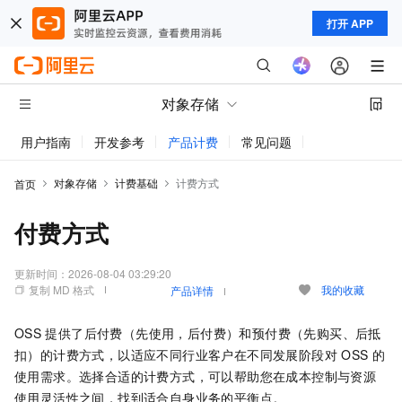
打开 APP
对象存储
用户指南
开发参考
产品计费
常见问题
动态与公告
对象存储
计费基础
计费方式
首页
付费方式
更新时间：
2026-08-04 03:29:20
复制 MD 格式
我的收藏
产品详情
OSS
提供了后付费（先使用，后付费）和预付费（先购买、后抵
扣）的计费方式，以适应不同行业客户在不同发展阶段对
OSS
的
使用需求。选择合适的计费方式，可以帮助您在成本控制与资源
使用灵活性之间，找到适合自身业务的平衡点。