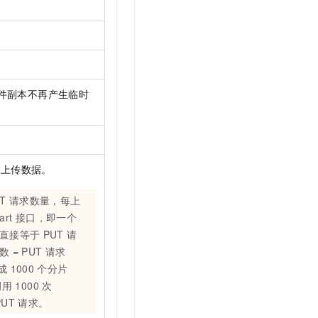
件副本不再产生临时
片上传数据。
T
请求数量，每上
art
接口，即一个
直接等于
PUT
请
 = PUT
请求
成
1000
个分片
调用
1000
次
PUT
请求。