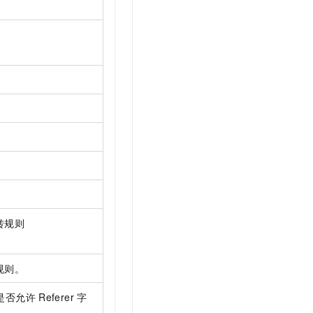
t.diy 一步搞定创意建站
构建大模型应用的安全防护体系
通过自然语言交互简化开发流程,全栈开发支持
通过阿里云安全产品对 AI 应用进行安全防护
转规则
规则。
是否允许
Referer
字