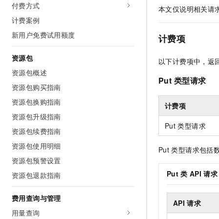
付费方式
AI 产品 免费试用
网络
本文仅说明相关请
安全
云开发大赛
Tableau 订阅
1亿+ 大模型 tokens 和 
计费案例
可观测
入门学习赛
中间件
AI空中课堂在线直播课
新用户免费试用额度
计费项
140+云产品 免费试用
大模型服务
上云与迁云
产品新客免费试用，最长1
数据库
资源包
生态解决方案
以下计费项中，返
千问AI平台-Token Plan
企业出海
大模型ACA认证体验
大数据计算
资源包概述
助力企业全员 AI 认知与能
Put
类型请求
行业生态解决方案
资源包购买指南
政企业务
媒体服务
千问AI平台-模型体验
开发者生态解决方案
资源包换购指南
在线体验全尺寸、多种模态
计费项
企业服务与云通信
资源包升级指南
AI 开发和 AI 应用解决
Happy 系列大模型
Put
类型请求
域名与网站
资源包续费指南
资源包使用明细
Put
类型请求包括
终端用户计算
资源包预警设置
Serverless
大模型解决方案
Put
类
API
请求
资源包退款指南
开发工具
快速部署 Dify，高效搭建 
费用查询与管理
API
请求
迁移与运维管理
用量查询