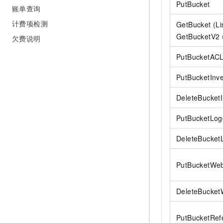
PutBucket
10 分钟在聊天系统中增加
账单查询
专有云
计费项检测
GetBucket (Li
GetBucketV2 (
欠费说明
PutBucketAC
PutBucketInv
DeleteBucketI
PutBucketLog
DeleteBucket
PutBucketWeb
DeleteBucket
PutBucketRef