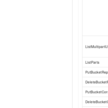
ListMultipart
ListParts
PutBucketRepl
DeleteBucketR
PutBucketCor
DeleteBucket