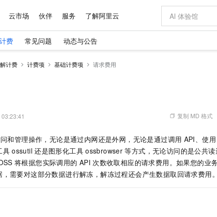
云市场
伙伴
服务
了解阿里云
计费
常见问题
动态与公告
AI 特惠
数据与 API
成为产品伙伴
企业增值服务
最佳实践
价格计算器
AI 场景体
基础软件
产品伙伴合
阿里云认证
市场活动
配置报价
大模型
解计费
计费项
基础计费项
请求费用
自助选配和估算价格
步到位
域名与网站
智启 AI 普惠权益
产品生态集成认证中心
企业支持计划
云上春晚
Qwen Audio：打造专属 AI 语音助手
千问官方 MaaS 平台，为开发者和 Agent 而生，新用户赠送 1 亿 + tokens 额度
云服务器 EC
一句话生成原生
AI Coding
阿里云Maa
2026 阿里云
为企业打
数据集
Windows
大模型认证
模型
NEW
NEW
格式还原
值低价云产品抢先购
提供智能易用的域名与建站服务
至高享 1亿+免费 tokens，加速 Al 应用落地
Qwen-Audio-3.0-Realtime 端到端实时语音角色扮演
安全可靠、弹
输入一句话想法,
智能编程，一键
产品生态伙伴
专家技术服务
云上奥运之旅
弹性计算合作
阿里云中企出
手机三要素
宝塔 Linux
全部认证
价格优势
开源旗舰模型
对象存储 OSS
即刻拥有 DeepSeek-V4-Pro
阿里云 OPC 创新助力计划
云数据库 RD
一键部署幻兽
AI 电商营销
产品生态伙伴工作台
企业增值服务台
云栖战略参考
云存储合作计
云栖大会
身份实名认证
CentOS
训练营
推动算力普惠，释放技术红利
的大模型服务
最高返9万
真正可用的 1M 上下文,一次完成代码全链路开发
轻松解锁专属 DeepSeek-V4-Pro
至高百万元 Token 补贴，加速一人公司成长
稳定、安全、高性价比、高性能的云存储服务
一键购买专属
从图文生成到
复制 MD 格式
 03:23:41
云上的中国
数据库合作计
活动全景
短信
Docker
图片和
自进化智能体
人工智能平台 PAI
5 分钟轻松部署专属 QwenPaw
Token Plan 模型订阅计划
Qoder
高效搭建 AI
AI 广告创作
企业成长
大模型
NEW
HOT
信息公告
访问和管理操作，无论是通过内网还是外网，无论是通过调用
API、使用
看见新力量
云网络合作计
OCR 文字识别
JAVA
级电脑
越聪明
证享300元代金券
一站式AI开发、训练和推理服务
Qwen3.8-Max 首发尝鲜，限时加量 10 倍，夜间低至2折
从聊天伙伴进化为能主动干活的本地数字员工
面向真实软件
图文、视频一
Kimi-K3
HappyHors
工具
ossutil
还是图形化工具
ossbrowser
等方式，无论访问的是公共读
NEW
魔搭 Mode
loud
服务实践
官网公告
Kimi 最新旗舰模型，长程编程与推理利器
让文字生成流
金融模力时刻
Salesforce O
版
OSS
将根据您实际调用的
发票查验
API
次数收取相应的请求费用。如果您的业
全能环境
Qoder CN
Claude Code + GStack 打造工程团队
千问办公，限时限量积分加倍
云原生数据库 P
低代码高效构
AI 建站
NEW
作计划
计划
据，需要对这部分数据进行解冻，解冻过程还会产生数据取回请求费用
创新中心
魔搭 ModelSc
健康状态
让AI从“聊天伙伴”进化为能干活的“数字员工”
覆盖公网/内网、递归/权威、移动APP等全场景解析服务
安装技能 GStack，拥有专属 AI 工程团队
你的AI工作搭子，覆盖日常办公高频场景
基于千问大模型等，支持代码智能生成、研发智能问答
0 代码专业建
客户案例
天气预报查询
操作系统
Deepseek-v4-pro
HappyHors
态合作计划
态智能体模型
旗舰 MoE 大模型，百万上下文与顶尖推理能力
图生视频，流
Compute
同享
容器服务 Kubernetes 版 ACK
万小智 AI 建站低至 15元/月
云防火墙
AI 短剧/漫剧
快递物流查询
WordPress
成为服务伙
高校合作
式云数据仓库
点，立即开启云上创新
提供一站式管理容器应用的 K8s 服务
送.CN域名，送备案服务码
云原生的云上
AI助力短剧
GLM-5.2
Wan2.7-T
Ubuntu