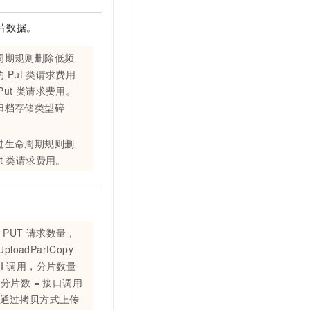
片数据。
周期规则删除低频
的
Put
类请求费用
Put
类请求费用。
归档存储类型碎
过生命周期规则删
t
类请求费用。
算
PUT
请求数量，
UploadPartCopy
I
调用，分片数量
分片数 = 接口调用
通过拷贝方式上传