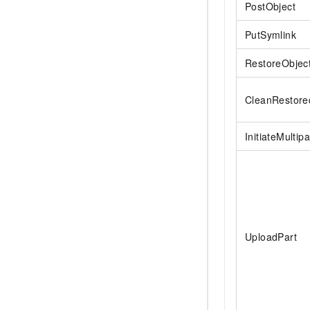
PostObject
PutSymlink
RestoreObjec
CleanRestore
InitiateMultip
UploadPart