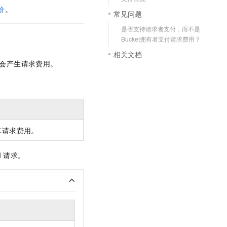
文戏情感细腻自然，动作戏激烈拳拳到肉，实现更强表演能力
支持中英文自由切换，具备更强的噪声鲁棒性
云聚AI 严选权益
价
。
SSL 证书
常见问题
，一键激活高效办公新体验
精选AI产品，从模型到应用全链提效
堡垒机
是否支持请求者支付，而不是
AI 用量加速计划
Bucket拥有者支付请求费用？
应用
防火墙
、识别商机，让客服更高效、服务更出色。
新老同享，达量后返
相关文档
会产生请求费用。
千问办公
主机安全
NEW
的智能体编程平台
一站式AI生产力平台
AI 应用及服务市场
伶鹊
企业级人与Agent协作平台，接入和调度多个数字员工
智能客服平台，对话机器人、对话分析、智能外呼
AI 应用
大模型服务平台百炼 - 全妙
算请求费用。
大模型
应用创作平台
多模态内容创作工具，已接入 DeepSeek
自然语言处理
I
请求。
数据标注
机器学习
息提取
与 AI 智能体进行实时音视频通话
从文本、图片、视频中提取结构化的属性信息
构建支持视频理解的 AI 音视频实时通话应用