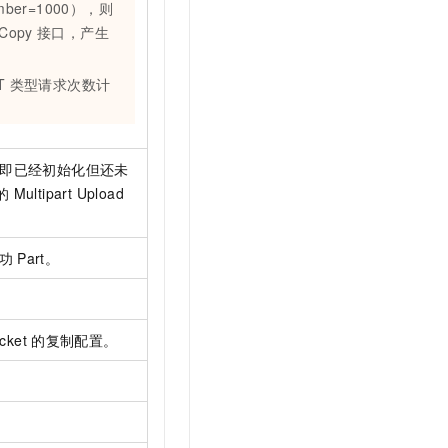
mber=1000），则
tCopy
接口，产生
T
类型请求次数计
即已经初始化但还未
的
Multipart Upload
功
Part。
cket
的复制配置。