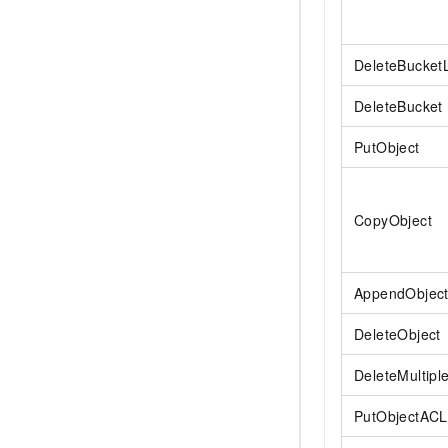
DeleteBucketL
DeleteBucket
PutObject
CopyObject
AppendObjec
DeleteObject
DeleteMultipl
PutObjectACL