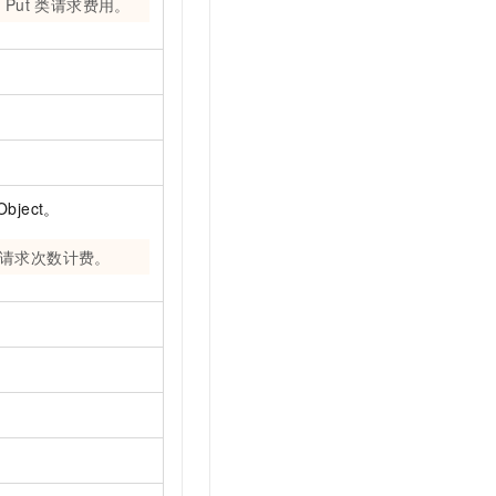
取
Put
类请求费用。
Object。
请求次数计费。