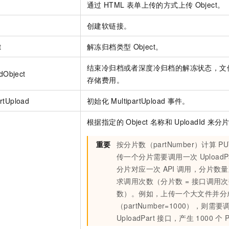
通过
HTML
表单上传的方式上传
Object。
创建软链接。
t
解冻归档类型
Object。
结束冷归档或者深度冷归档的解冻状态，文
dObject
存储费用。
artUpload
初始化
MultipartUpload
事件。
根据指定的
Object
名称和
UploadId
来分
重要
按分片数（partNumber）计算
PU
传一个分片需要调用一次
UploadP
分片对应一次
API
调用，分片数量
求调用次数（分片数 = 接口调用次数
数）。例如，上传一个大文件并分
（partNumber=1000），则需要
UploadPart
接口，产生
1000
个