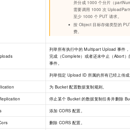
并分成
1000
个分片（partNu
需要调用
1000
次
UploadPar
至少
1000
个
PUT
请求。
按
Object
目标存储类型的
PU
费。
列举所有执行中的
Multipart Upload
事件，
Uploads
完成（Complete）或者还未中止（Abort）
事件。
列举指定
Upload ID
所属的所有已经上传成
ication
为
Bucket
配置数据复制规则。
eplication
停止某个
Bucket
的数据复制任务并删除
Bu
s
添加
CORS
配置。
Cors
删除
CORS
配置。