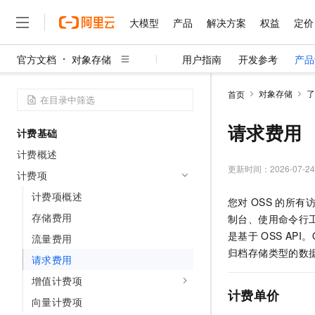
大模型
产品
解决方案
权益
定价
官方文档
对象存储
用户指南
开发参考
产品
大模型
产品
解决方案
权益
定价
云市场
伙伴
服务
了解阿里云
精选产品
精选解决方案
普惠上云
产品定价
精选商城
成为销售伙伴
售前咨询
为什么选择阿里云
千问AI平台
对象存储
了
首页
了解云产品的定价详情
大模型服务平台百炼
睿译宝，AI翻译排版一
普惠上云 官方力荐
分销伙伴
在线服务
网站建设
什么是云计算
大
大模型服务与应用平台
上传文档即自动完成翻译和
云服务器38元/年起，超
请求费用
计费基础
咨询伙伴
多端小程序
技术领先
云上成本管理
售后服务
千问大模型
GLM-5.2：长任务时代
官方推荐返现计划
大模型
计费概述
大模型
精选产品
精选解决方案
Salesforce 国际版订阅
稳定可靠
管理和优化成本
多元化、高性能、安全可靠
推荐新用户得奖励，单订单
更新时间：
2026-07-24
销售伙伴合作计划
计费项
自助服务
友盟天域
安全合规
人工智能与机器学习
AI
文本生成
无影云电脑
Hermes Agent，打造
云工开物
计费项概述
您对
OSS
的所有
无影生态合作计划
在线服务
观测云
分析师报告
随时随地安全接入的云上超
自主进化，持久记忆，越用
高校专属算力普惠，学生认
计算
互联网应用开发
存储费用
Qwen3.8-Max
制台、使用命令行
HOT
Salesforce On Alibaba C
工单服务
智能体时代全能旗舰模型
Tuya 物联网平台阿里云
研究报告与白皮书
是基于
OSS API。
流量费用
云解析DNS
快速拥有专属 OpenClaw
Consulting Partner 合
大数据
容器
免费试用
归档存储类型的数
短信专区
请求费用
蓝凌 OA
Qwen3.7-Plus
AI 大模型销售与服务生
现代化应用
存储
天池大赛
能看、能想、能动手的多模
增值计费项
云原生大数据计算服务 Max
解决方案免费试用 新老
电子合同
计费单价
面向分析的企业级SaaS模
最高领取价值200元试用
安全
向量计费项
网络与CDN
AI 算法大赛
Qwen3-VL-Plus
畅捷通