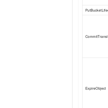
PutBucketLife
CommitTransi
ExpireObject