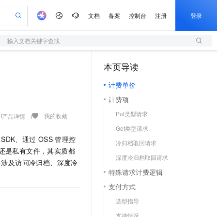
文档
备案
控制台
注册
登录
输入文档关键字查找
验
作计划
器
AI 活动
专业服务
服务伙伴合作计划
开发者社区
加入我们
服务平台百炼
阿里云 OPC 创新助力计划
本页导读
（1）
一站式生成采购清单，支持单品或批量购买
S
可编辑精美 PPT 文稿
S产品伙伴计划（繁花）
峰会
造的大模型服务与应用开发平台
轻量应用服务器
Agency Agents：拥有专属领域专家
AI 生产力先锋
Al MaaS 服务伙伴赋能合作
域名
博文
Careers
至高可申请百万元
计费单价
性可伸缩的云计算服务
 轻松生成专业的 PPT
开启高性价比 AI 编程新体验
先锋实践拓展 AI 生产力的边界
快速构建应用程序和网站，即刻迈出上云第一步
多领域专家智能体,一键组建 AI 虚拟交付团队
Token 补贴，五大权
计划
海大会
伙伴信用分合作计划
商标
问答
社会招聘
计费项
益加速 OPC 成功
S
帕鲁游戏服务器
数字证书管理服务（原SSL证书）
HappyHorse 打造一站式影视创作平台
飞天发布时刻
HOT
划
备案
电子书
校园招聘
Put类型请求
联机服务器，轻松开启游戏
视频创作，一键激活电商全链路生产力
全托管，含MySQL、PostgreSQL、SQL Server、MariaDB多引擎
实现全站 HTTPS，呈现可信的 Web 访问
所见，即是所愿
可视化编排打通从文字构思到成片全链路闭环
我的收藏
产品详情
更多支持
划
公司注册
镜像站
Get类型请求
视频生成
语音识别与合成
 智能体与工作流应用
短信服务
漫剧工坊：一站式动画创作平台
AI 实训营
SDK、通过
OSS
管理控
合作伙伴培训与认证
冷归档取回请求
划
上云迁移
的智能体编程平台
站生成，高效打造优质广告素材
通过阿里云百炼高效搭建AI应用,助力高效开发
快速生产连贯的高质量长漫剧
从基础到进阶，Agent 创客手把手教你
国内短信简单易用，安全可靠，秒级触达，全球覆盖200+国家和地区。
e-1.1-T2V
Qwen3-TTS-Flash
还是私有文件，其实质都
lScope
我要反馈
查询合作伙伴
深度冷归档取回请求
畅细腻的高质量视频
离线语音合成大模型，多语言方言自适应，低延迟高稳定
n Alibaba Cloud ISV 合作
务涉及访问冷归档、深度冷
代维服务
olarDB
建企业门户网站
大数据开发治理平台 DataWorks
10 分钟搭建微信、支付宝小程序
特殊请求计费逻辑
创新加速
。
ope
登录合作伙伴管理后台
我要建议
站，无忧落地极速上线
以可视化方式快速构建移动和 PC 门户网站
100%兼容MySQL、PostgreSQL，兼容Oracle，支持集中和分布式
高效部署网站，快速应用到小程序
Data Agent 驱动的一站式 Data+AI 开发治理平台
e-1.1-I2V
Cosyvoice-V3-Flash
支付方式
安全
畅自然，细节丰富
高表现力语音合成大模型，语音克隆听感自然
我要投诉
上云场景组合购
伴
选型指导
边界网络安全防护产品
漫剧创作，剧本、分镜、视频高效生成
覆盖90%+业务场景，专享组合折扣价
2V
VPN
Fun-ASR
支持情况