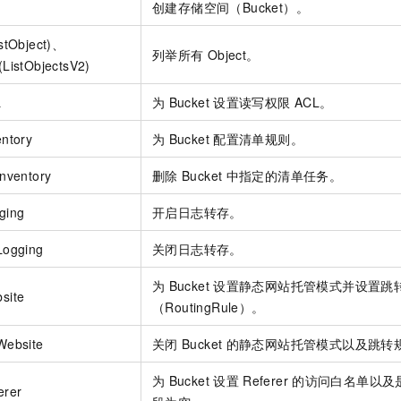
创建存储空间（Bucket）。
一个 AI 助手
即刻拥有 DeepSeek-R1 满血版
超强辅助，Bol
在企业官网、通讯软件中为客户提供 AI 客服
多种方案随心选，轻松解锁专属 DeepSeek
stObject)、
列举所有
Object。
ListObjectsV2)
L
为
Bucket
设置读写权限
ACL。
entory
为
Bucket
配置清单规则。
nventory
删除
Bucket
中指定的清单任务。
ging
开启日志转存。
Logging
关闭日志转存。
为
Bucket
设置静态网站托管模式并设置跳
site
（RoutingRule）。
Website
关闭
Bucket
的静态网站托管模式以及跳转
为
Bucket
设置
Referer
的访问白名单以及
erer