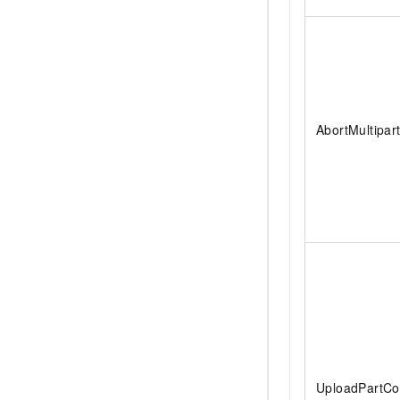
AbortMultipar
UploadPartCo