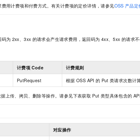
服务生态伙伴
视觉 Coding、空间感知、多模态思考等全面升级
1M上下文，专为长程任务能力而生
云工开物
企业应用
Night Plan 支持 Qwen 3.8-Max
AI 办公
NEW
求费用计费项和付费方式。有关计费项的定价详情，请参见
OSS
产品定
Red Hat
30+ 款产品免费体验
夜间 5 折，Qwen/Meoo/TokenPlan 客户专享
AI智能应用
科研合作
ERP
堂（旗舰版）
SUSE
智能客服
AI 应用构建
大模型原生
CRM
2个月
自动承接线索
建站小程序
回码为
2xx、3xx
的请求会产生请求费用，返回码为
4xx、5xx
的请求不
Qoder
大模型服务平台百炼-应用模版
OA 办公系统
HOT
NEW
面向真实软件
个人版上线、团队版降价；千问3.8-Max首发发尝鲜
丰富多元化的应用模版和解决方案
力提升
财税管理
模板建站
万有无界
大模型服务平台百炼-智能体
400电话
定制建站
的模型效果
灵活可视化地构建企业级 Agent
计费项
Code
计费规则
方案
广告营销
模板小程序
秒悟
人工智能平台 PAI
PutRequest
根据
OSS API
的
Put
类请求次数计
定制小程序
云端极速 AI 
新一代 AI 视频生成模型，深度适配广告营销等场景
AI Native 的算法工程平台，一站式完成建模、训练、推理服务部署
数据上传、拷贝、删除等操作。请参见下表获取
Put
类型具体包含的
AP
APP 开发
建站系统
AI 应用
10分钟微调：让0.6B模型媲美235B模型
多模态数据信
对应操作
依托云原生高可用架构,实现Dify私有化部署
用1%尺寸在特定领域达到大模型90%以上效果