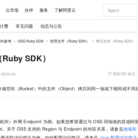
云市场
伙伴
服务
了解阿里云
计费
常见问题
动态与公告
AI 特惠
数据与 API
成为产品伙伴
企业增值服务
最佳实践
价格计算器
AI 场景体
基础软件
产品伙伴合
阿里云认证
市场活动
配置报价
大模型
DK参考
OSS Ruby SDK
管理文件（Ruby SDK）
拷贝文件（Ruby SDK）
自助选配和估算价格
新方式
域名与网站
睿译宝，AI翻译排版一步到位
智启 AI 普惠权益
产品生态集成认证中心
企业支持计划
云上春晚
千问官方 MaaS 平台，为开发者和 Agent 而生，新用户赠送 1 亿 + tokens 额度
云服务器 EC
Qwen Aud
AI Coding
阿里云Maa
2026 阿里云
为企业打
数据集
Windows
大模型认证
模型
NEW
NEW
交付可用成果
值低价云产品抢先购
提供智能易用的域名与建站服务
上传文档即自动完成翻译和格式还原
至高享 1亿+免费 tokens，加速 Al 应用落地
安全可靠、弹
智能编程，一键
uby SDK）
产品生态伙伴
专家技术服务
云上奥运之旅
弹性计算合作
阿里云中企出
手机三要素
宝塔 Linux
全部认证
价格优势
有专属领域专家
对象存储 OSS
GLM-5.2：长任务时代开源旗舰模型
阿里云 OPC 创新助力计划
云数据库 RD
即刻拥有 DeepS
AI 电商营销
产品生态伙伴工作台
企业增值服务台
云栖战略参考
云存储合作计
云栖大会
身份实名认证
CentOS
训练营
推动算力普惠，释放技术红利
的大模型服务
最高返9万
多领域专家智能体,一键组建 AI 虚拟交付团队
至高百万元 Token 补贴，加速一人公司成长
稳定、安全、高性价比、高性能的云存储服务
真正可用的 1M 上下文,一次完成代码全链路开发
轻松解锁专属 Dee
从图文生成到
复制 MD 格式
 08:04:40
云上的中国
数据库合作计
活动全景
短信
Docker
图片和
站式影视创作平台
人工智能平台 PAI
Hermes Agent，打造自进化智能体
Token Plan 模型订阅计划
Qoder
5 分钟轻松部署
AI 广告创作
企业成长
大模型
NEW
信息公告
储空间（Bucket）中的文件（Object）拷贝到同一地域下相同或不同
看见新力量
云网络合作计
OCR 文字识别
JAVA
级电脑
证享300元代金券
可视化编排打通从文字构思到成片全链路闭环
一站式AI开发、训练和推理服务
自主进化，持久记忆，越用越聪明
Qwen3.8-Max 首发尝鲜，限时加量 10 倍，夜间低至2折
面向真实软件
图文、视频一
Kimi-K3
HappyHors
NEW
魔搭 Mode
loud
服务实践
官网公告
Kimi 最新旗舰模型，长程编程与推理利器
让文字生成流
金融模力时刻
Salesforce O
版
发票查验
全能环境
Qoder CN
Claude Code + GStack 打造工程团队
千问办公，限时限量积分加倍
云原生数据库 P
低代码高效构
AI 建站
NEW
作计划
计划
创新中心
魔搭 ModelSc
健康状态
让AI从“聊天伙伴”进化为能干活的“数字员工”
覆盖公网/内网、递归/权威、移动APP等全场景解析服务
安装技能 GStack，拥有专属 AI 工程团队
你的AI工作搭子，覆盖日常办公高频场景
基于千问大模型等，支持代码智能生成、研发智能问答
0 代码专业建
客户案例
天气预报查询
操作系统
Deepseek-v4-pro
HappyHors
态合作计划
（杭州）外网
Endpoint
为例。如果您希望通过与
OSS
同地域的其他阿
态智能体模型
旗舰 MoE 大模型，百万上下文与顶尖推理能力
图生视频，流
Compute
同享
容器服务 Kubernetes 版 ACK
万小智 AI 建站低至 15元/月
云防火墙
AI 短剧/漫剧
快递物流查询
WordPress
成为服务伙
高校合作
int。关于
OSS
支持的
Region
与
Endpoint
的对应关系，请参见
地域和
式云数据仓库
点，立即开启云上创新
提供一站式管理容器应用的 K8s 服务
送.CN域名，送备案服务码
云原生的云上
AI助力短剧
GLM-5.2
Wan2.7-T
Ubuntu
变量读取访问凭证为例。如何配置访问凭证，请参见
Java
配置访问凭证