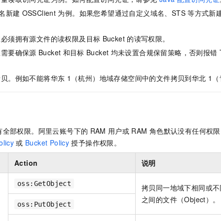
服务生态伙伴
视觉 Coding、空间感知、多模态思考等全面升级
1M上下文，专为长程任务能力而生
云工开物
企业应用
Night Plan 支持 Qwen 3.8-Max
AI 办公
NEW
名新建
OSSClient
为例。如果您希望通过自定义域名、STS
等方式新
Red Hat
30+ 款产品免费体验
夜间 5 折，Qwen/Meoo/TokenPlan 客户专享
AI智能应用
科研合作
。
ERP
堂（旗舰版）
SUSE
智能客服
您必须拥有源文件的读权限及目标
Bucket
的读写权限。
AI 应用构建
大模型原生
CRM
2个月
自动承接线索
您需要确保源
Bucket
和目标
Bucket
均未设置合规保留策略，否则报错
建站小程序
Qoder
大模型服务平台百炼-应用模版
OA 办公系统
。
HOT
NEW
面向真实软件
个人版上线、团队版降价；千问3.8-Max首发发尝鲜
丰富多元化的应用模版和解决方案
拷贝。例如不能将华东
1（杭州）地域存储空间中的文件拷贝到华北
1
力提升
财税管理
模板建站
万有无界
大模型服务平台百炼-智能体
400电话
定制建站
的模型效果
灵活可视化地构建企业级 Agent
方案
广告营销
模板小程序
秒悟
人工智能平台 PAI
有全部权限。阿里云账号下的
RAM
用户或
RAM
角色默认没有任何权限
定制小程序
云端极速 AI 
新一代 AI 视频生成模型，深度适配广告营销等场景
AI Native 的算法工程平台，一站式完成建模、训练、推理服务部署
licy
或
Bucket Policy
授予操作权限。
APP 开发
Action
说明
建站系统
oss:GetObject
拷贝同一地域下相同或不同
AI 应用
10分钟微调：让0.6B模型媲美235B模型
多模态数据信
之间的文件（Object）。
oss:PutObject
依托云原生高可用架构,实现Dify私有化部署
用1%尺寸在特定领域达到大模型90%以上效果