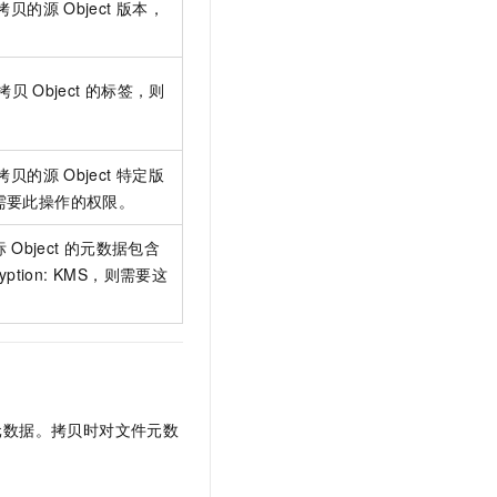
拷贝的源
Object
版本，
t.diy 一步搞定创意建站
构建大模型应用的安全防护体系
通过自然语言交互简化开发流程,全栈开发支持
通过阿里云安全产品对 AI 应用进行安全防护
拷贝
Object
的标签，则
拷贝的源
Object
特定版
需要此操作的权限。
标
Object
的元数据包含
ncryption: KMS，则需要这
元数据。拷贝时对文件元数