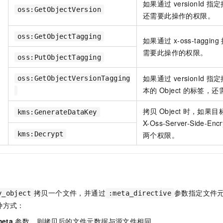
如果通过
versionId
指定
一个 AI 助手
即刻拥有 DeepSeek-R1 满血版
超强辅助，Bol
oss:GetObjectVersion
还需要此操作的权限。
在企业官网、通讯软件中为客户提供 AI 客服
多种方案随心选，轻松解锁专属 DeepSeek
oss:GetObjectTagging
如果通过
x-oss-tagging
需要此操作的权限。
oss:PutObjectTagging
如果通过
versionId
指定
oss:GetObjectVersionTagging
本的
Object
的标签，还
拷贝
Object
时，如果目
kms:GenerateDataKey
X-Oss-Server-Side-E
kms:Decrypt
两个权限。
拷贝一个文件，并通过
参数指定文件
y_object
:meta_directive
种方式：
meta
参数，则拷贝后的文件元数据与源文件相同。