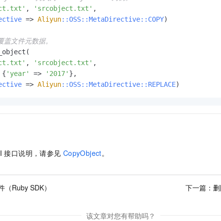
ct.txt'
, 
'srcobject.txt'
,

ective
 => 
Aliyun
:
:OSS
:
:MetaDirective
:
:COPY
)

并覆盖文件元数据。
object(

ct.txt'
, 
'srcobject.txt'
,

 {
'year'
 => 
'2017'
},

ective
 => 
Aliyun
:
:OSS
:
:MetaDirective
:
:REPLACE
)          
I
接口说明，请参见
CopyObject
。
（Ruby SDK）
下一篇：
删
该文章对您有帮助吗？