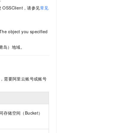
文戏情感细腻自然，动作戏激烈拳拳到肉，实现更强表演能力
支持中英文自由切换，具备更强的噪声鲁棒性
云聚AI 严选权益
SSL 证书
建
OSSClient，请参见
常见
，一键激活高效办公新体验
精选AI产品，从模型到应用全链提效
堡垒机
AI 用量加速计划
应用
防火墙
、识别商机，让客服更高效、服务更出色。
新老同享，达量后返
The object you specified
千问办公
主机安全
NEW
的智能体编程平台
一站式AI生产力平台
（青岛）地域。
AI 应用及服务市场
伶鹊
企业级人与Agent协作平台，接入和调度多个数字员工
智能客服平台，对话机器人、对话分析、智能外呼
AI 应用
大模型服务平台百炼 - 全妙
大模型
，需要阿里云账号或账号
应用创作平台
多模态内容创作工具，已接入 DeepSeek
自然语言处理
数据标注
机器学习
存储空间（Bucket）
息提取
与 AI 智能体进行实时音视频通话
从文本、图片、视频中提取结构化的属性信息
构建支持视频理解的 AI 音视频实时通话应用