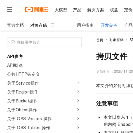
大模型
产品
解决方案
权益
定价
官方文档
对象存储
用户指南
开发参考
产品
大模型
产品
解决方案
权益
定价
云市场
伙伴
服务
了解阿里云
精选产品
精选解决方案
普惠上云
产品定价
精选商城
成为销售伙伴
售前咨询
为什么选择阿里云
千问AI平台
对象存储
S
首页
了解云产品的定价详情
大模型服务平台百炼
千问办公，解锁你的工作
普惠上云 官方力荐
分销伙伴
在线服务
网站建设
什么是云计算
大
大模型服务与应用平台
企业级Agent产品，直接
云服务器38元/年起，超
拷贝文件（R
API参考
咨询伙伴
多端小程序
技术领先
云上成本管理
售后服务
千问大模型
Agency Agents：拥
官方推荐返现计划
大模型
API概览
大模型
精选产品
精选解决方案
Salesforce 国际版订阅
稳定可靠
管理和优化成本
多元化、高性能、安全可靠
推荐新用户得奖励，单订单
更新时间：
2025-11-28
销售伙伴合作计划
公共HTTP头定义
自助服务
友盟天域
安全合规
人工智能与机器学习
AI
文本生成
无影云电脑
HappyHorse 打造一
云工开物
关于Service操作
本文介绍如何将源存
无影生态合作计划
在线服务
观测云
分析师报告
随时随地安全接入的云上超
高校专属算力普惠，学生认
计算
互联网应用开发
关于Region操作
Qwen3.8-Max
HOT
Salesforce On Alibaba C
工单服务
智能体时代全能旗舰模型
Tuya 物联网平台阿里云
研究报告与白皮书
关于Bucket操作
云解析DNS
快速拥有专属 OpenClaw
Consulting Partner 合
注意事项
大数据
容器
免费试用
短信专区
关于Object操作
蓝凌 OA
Qwen3.7-Plus
AI 大模型销售与服务生
现代化应用
存储
天池大赛
本文以华东
1
能看、能想、能动手的多模
关于 OSS Vectors 操作
云原生大数据计算服务 Max
解决方案免费试用 新老
电子合同
用内网
Endpo
面向分析的企业级SaaS模
最高领取价值200元试用
安全
关于 OSS Tables 操作
网络与CDN
AI 算法大赛
Qwen3-VL-Plus
畅捷通
本文以从环境