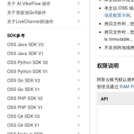
关于 AI VibeFlow 操作
AI 产品 免费试用
网络
安全
云开发大赛
本文以
OSS
域
Tableau 订阅
1亿+ 大模型 tokens 和 
关于资源池QoS操作
场景配置示例
可观测
入门学习赛
中间件
AI空中课堂在线直播课
关于LiveChannel的操作
140+云产品 免费试用
拷贝文件时，
大模型服务
上云与迁云
产品新客免费试用，最长1
数据库
拷贝文件时，
SDK参考
生态解决方案
千问AI平台-Token Plan
is immutable.
企业出海
大模型ACA认证体验
大数据计算
OSS Java SDK V2
不支持跨地域
助力企业全员 AI 认知与能
行业生态解决方案
OSS Java SDK V1
政企业务
媒体服务
千问AI平台-模型体验
开发者生态解决方案
OSS Python SDK V2
在线体验全尺寸、多种模态
权限说明
企业服务与云通信
OSS Python SDK V1
AI 开发和 AI 应用解决
Happy 系列大模型
阿里云账号默认拥
域名与网站
OSS Go SDK V2
管理员通过
RAM Po
OSS Go SDK V1
终端用户计算
OSS PHP SDK V2
API
Serverless
大模型解决方案
OSS PHP SDK V1
开发工具
OSS C# SDK V2
快速部署 Dify，高效搭建 
OSS C# SDK V1
迁移与运维管理