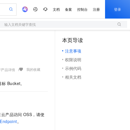
文档
备案
控制台
注册
登录
输入文档关键字查找
验
作计划
器
AI 活动
专业服务
服务伙伴合作计划
开发者社区
加入我们
服务平台百炼
阿里云 OPC 创新助力计划
本页导读
（1）
一站式生成采购清单，支持单品或批量购买
S
io：打造专属 AI 语音助手
S产品伙伴计划（繁花）
峰会
造的大模型服务与应用开发平台
轻量应用服务器
一句话生成原生可编辑精美 PPT 文稿
AI 生产力先锋
Al MaaS 服务伙伴赋能合作
域名
博文
Careers
至高可申请百万元
注意事项
性可伸缩的云计算服务
开启高性价比 AI 编程新体验
Qwen-Audio-3.0-Realtime 端到端实时语音角色扮演
输入一句话想法, 轻松生成专业的 PPT
先锋实践拓展 AI 生产力的边界
快速构建应用程序和网站，即刻迈出上云第一步
Token 补贴，五大权
计划
海大会
伙伴信用分合作计划
商标
问答
社会招聘
权限说明
益加速 OPC 成功
S
eek-V4-Pro
数字证书管理服务（原SSL证书）
一键部署幻兽帕鲁游戏服务器
飞天发布时刻
HOT
划
备案
电子书
校园招聘
示例代码
pSeek-V4-Pro
视频创作，一键激活电商全链路生产力
全托管，含MySQL、PostgreSQL、SQL Server、MariaDB多引擎
实现全站HTTPS，呈现可信的WEB访问
一键购买专属联机服务器，轻松开启游戏
所见，即是所愿
我的收藏
产品详情
更多支持
划
公司注册
镜像站
相关文档
视频生成
语音识别与合成
专属 QwenPaw
短信服务
漫剧工坊：一站式动画创作平台
AI 实训营
HOT
目标
Bucket。
合作伙伴培训与认证
划
上云迁移
的智能体编程平台
站生成，高效打造优质广告素材
从聊天伙伴进化为能主动干活的本地数字员工
快速生产连贯的高质量长漫剧
从基础到进阶，Agent 创客手把手教你
国内短信简单易用，安全可靠，秒级触达，全球覆盖200+国家和地区。
e-1.1-T2V
Qwen3-TTS-Flash
lScope
我要反馈
查询合作伙伴
畅细腻的高质量视频
离线语音合成大模型，多语言方言自适应，低延迟高稳定
n Alibaba Cloud ISV 合作
代维服务
olarDB
建企业门户网站
大数据开发治理平台 DataWorks
10 分钟搭建微信、支付宝小程序
创新加速
ope
登录合作伙伴管理后台
我要建议
站，无忧落地极速上线
以可视化方式快速构建移动和 PC 门户网站
100%兼容MySQL、PostgreSQL，兼容Oracle，支持集中和分布式
高效部署网站，快速应用到小程序
Data Agent 驱动的一站式 Data+AI 开发治理平台
e-1.1-I2V
Cosyvoice-V3-Flash
安全
里云产品访问
OSS，请使
畅自然，细节丰富
高表现力语音合成大模型，语音克隆听感自然
我要投诉
上云场景组合购
伴
Endpoint
。
边界网络安全防护产品
漫剧创作，剧本、分镜、视频高效生成
覆盖90%+业务场景，专享组合折扣价
2V
VPN
Fun-ASR
。