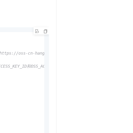
//oss-cn-hangzhou.aliyuncs.com。
Y_ID和OSS_ACCESS_KEY_SECRET。