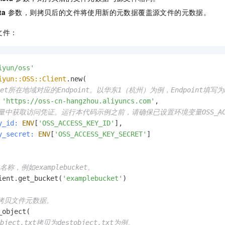
ta
参数，则拷贝后的文件将使用新的元数据覆盖源文件的元数据。
文件：
iyun/oss'
iyun::OSS::Client
.new(

ket所在地域对应的Endpoint。以华东1（杭州）为例，Endpoint填写为https:
'https://oss-cn-hangzhou.aliyuncs.com'
,

中获取访问凭证。运行本代码示例之前，请确保已设置环境变量OSS_ACCESS_KE
y_id:
ENV
[
'OSS_ACCESS_KEY_ID'
],

y_secret:
ENV
[
'OSS_ACCESS_KEY_SECRET'
]

t名称，例如examplebucket。
ient.get_bucket(
'examplebucket'
)

并拷贝文件元数据。
object(

bject.txt拷贝为destobject.txt为例。