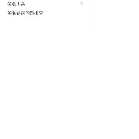
签名工具
签名错误问题排查
为什么选择阿里云
大模型
产品和定
什么是云计算
千问大模型
全部产品
全球基础设施
大模型服务
免费试用
技术领先
AI应用构建
产品动态
稳定可靠
产品定价
安全合规
配置报价