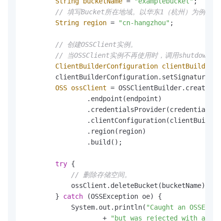
String
bucketName
=
"examplebucket"
;

// 填写Bucket所在地域。以华东1（杭州）为例，Regi
String
region
=
"cn-hangzhou"
;

// 创建OSSClient实例。
// 当OSSClient实例不再使用时，调用shutdow
ClientBuilderConfiguration
clientBuilderC
        clientBuilderConfiguration.setSignatureVer
OSS
ossClient
=
 OSSClientBuilder.create()

                .endpoint(endpoint)

                .credentialsProvider(credentialsPr
                .clientConfiguration(clientBuilder
                .region(region)

                .build();

try
 {

// 删除存储空间。
            ossClient.deleteBucket(bucketName);

        } 
catch
 (OSSException oe) {

            System.out.println(
"Caught an OSSExcep
                    + 
"but was rejected with an er