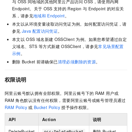
与
OSS
同地域的其他阿里云产品访问
OSS，请使用内网
Endpoint。关于
OSS
支持的
Region
与
Endpoint
的对应关
系，请参见
地域和
Endpoint
。
本文以从环境变量读取访问凭证为例。如何配置访问凭证，请
参见
Java
配置访问凭证
。
本文以
OSS
域名新建
OSSClient
为例。如果您希望通过自定
义域名、STS
等方式新建
OSSClient，请参见
常见场景配置
示例
。
删除
Bucket
前请确保已
清理必须删除的资源
。
权限说明
阿里云账号默认拥有全部权限。阿里云账号下的
RAM
用户或
RAM
角色默认没有任何权限，需要阿里云账号或账号管理员通过
RAM Policy
或
Bucket Policy
授予操作权限。
API
Action
说明
DeleteBucket
删除
Bucket。
oss:DeleteBucket