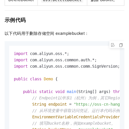
示例代码
以下代码用于删除存储空间
examplebucket：
import
import
import
 com.aliyun.oss.common.comm.SignVersion;

public
class
Demo
 {

public
static
void
main
(String[] args)
throws
 
// Endpoint以华东1（杭州）为例，其它Regio
String
endpoint
=
"https://oss-cn-hangzhou
// 从环境变量中获取访问凭证。运行本代码示例之前，请确保已设
EnvironmentVariableCredentialsProvider
cre
// 填写Bucket名称，例如examplebucket。