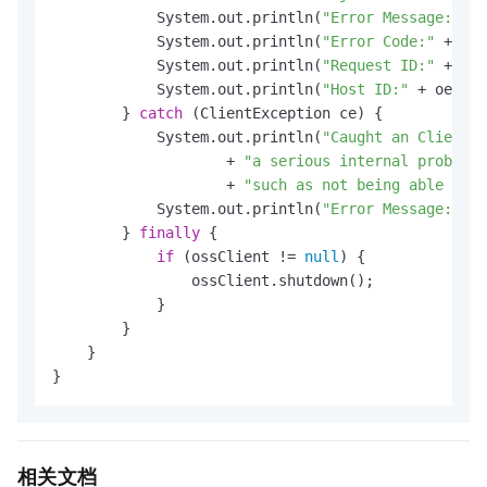
            System.out.println(
"Error Message:"
 + 
            System.out.println(
"Error Code:"
 + oe.
            System.out.println(
"Request ID:"
 + oe.
            System.out.println(
"Host ID:"
 + oe.get
        } 
catch
 (ClientException ce) {

            System.out.println(
"Caught an ClientEx
                    + 
"a serious internal problem 
                    + 
"such as not being able to a
            System.out.println(
"Error Message:"
 + 
        } 
finally
 {

if
 (ossClient != 
null
) {

                ossClient.shutdown();

            }

        }

    }

} 
相关文档