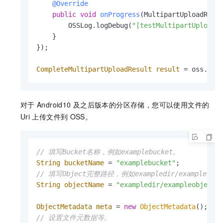
@Override
public
void
onProgress
(MultipartUploadRequ
        OSSLog.logDebug(
"[testMultipartUpload]
    }

});

CompleteMultipartUploadResult
result
=
 oss.mul
对于
Android10
及之后版本的分区存储，您可以使用文件的
Uri
上传文件到
OSS。
// 填写Bucket名称，例如examplebucket。
String
bucketName
=
"examplebucket"
// 填写Object完整路径，例如exampledir/exampleob
String
objectName
=
"exampledir/exampleobject.
ObjectMetadata
meta
=
new
ObjectMetadata
// 设置文件元数据等。