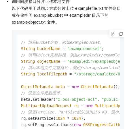
调用同步接口分片上传本地文件
以下代码用于以同步方式分片上传
examplefile.txt
文件到目
标存储空间
examplebucket
中
exampledir
目录下的
exampleobject.txt
文件。
// 填写Bucket名称，例如examplebucket。
String
bucketName
=
"examplebucket"
// 填写Object完整路径，例如exampledir/exampleob
String
objectName
=
"exampledir/exampleobject.
// 填写本地文件完整路径，例如/storage/emulated/0/oss
String
localFilepath
=
"/storage/emulated/0/os
ObjectMetadata
meta
=
new
ObjectMetadata
// 设置文件元数据等。
meta.setHeader(
"x-oss-object-acl"
, 
"public-rea
MultipartUploadRequest
rq
=
new
MultipartUploa
// 设置PartSize。PartSize默认值为256 KB，最小值为1
rq.setPartSize(
1024
 * 
1024
);

rq.setProgressCallback(
new
OSSProgressCallback