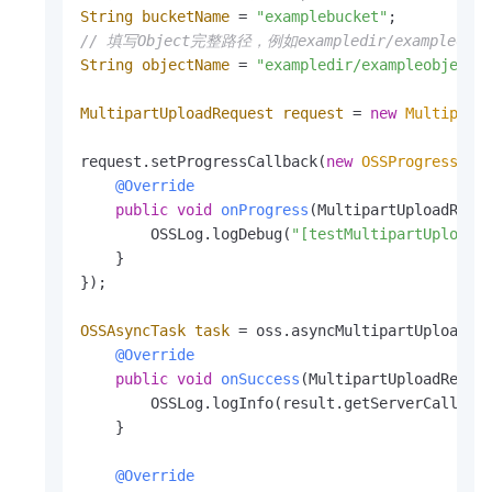
String
bucketName
=
"examplebucket"
// 填写Object完整路径，例如exampledir/exampleob
String
objectName
=
"exampledir/exampleobject.
MultipartUploadRequest
request
=
new
Multipart
request.setProgressCallback(
new
OSSProgressCal
@Override
public
void
onProgress
(MultipartUploadRequ
        OSSLog.logDebug(
"[testMultipartUpload]
    }

});

OSSAsyncTask
task
=
 oss.asyncMultipartUpload(r
@Override
public
void
onSuccess
(MultipartUploadReque
        OSSLog.logInfo(result.getServerCallback
    }

@Override