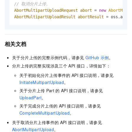
// 取消分片上传。
AbortMultipartUploadRequest
abort
=
new
AbortMulti
AbortMultipartUploadResult
abortResult
=
 oss.abort
相关文档
关于分片上传的完整示例代码，请参见
GitHub
示例
。
分片上传的完整实现涉及三个
API
接口，详情如下：
关于初始化分片上传事件的
API
接口说明，请参见
InitiateMultipartUpload
。
关于分片上传
Part
的
API
接口说明，请参见
UploadPart
。
关于完成分片上传的
API
接口说明，请参见
CompleteMultipartUpload
。
关于取消分片上传事件的
API
接口说明，请参见
AbortMultipartUpload
。