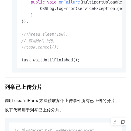
public
void
onFailure
(MultipartUploadReque
        OSSLog.logError(serviceException.getRaw
    }

});

//Thread.sleep(100);
// 取消分片上传。
//task.cancel();   
task.waitUntilFinished();
列举已上传分片
调用
oss.listParts
方法获取某个上传事件所有已上传的分片。
以下代码用于列举已上传分片。
// 填写Bucket名称，例如examplebucket。