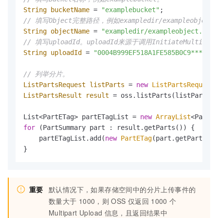
String
bucketName
=
"examplebucket"
// 填写Object完整路径，例如exampledir/exampleobje
String
objectName
=
"exampledir/exampleobject.txt"
// 填写uploadId。uploadId来源于调用InitiateMult
String
uploadId
=
"0004B999EF518A1FE585B0C9****"
;

// 列举分片。
ListPartsRequest
listParts
=
new
ListPartsRequest
ListPartsResult
result
=
 oss.listParts(listParts);

List<PartETag> partETagList = 
new
ArrayList
for
 (PartSummary part : result.getParts()) {

    partETagList.add(
new
PartETag
(part.getPartNumb
}
重要
默认情况下，如果存储空间中的分片上传事件的
数量大于
1000，则
OSS
仅返回
1000
个
Multipart Upload
信息，且返回结果中