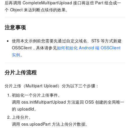
后再调用
CompleteMultipartUpload
接口将这些
Part
组合成一
个
Object
来达到断点续传的效果。
注意事项
使用本文示例前您需要先通过自定义域名、STS
等方式新建
OSSClient，具体请参见
如何初始化
Android
端
OSSClient
实例
。
分片上传流程
分片上传（Multipart Upload）分为以下三个步骤：
初始化一个分片上传事件。
调用
oss.initMultipartUpload
方法返回
OSS
创建的全局唯一
的
uploadId。
上传分片。
调用
oss.uploadPart
方法上传分片数据。