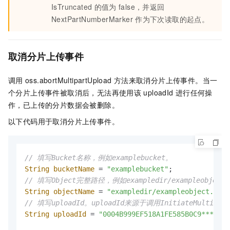
IsTruncated
的值为
false，并返回
NextPartNumberMarker
作为下次读取的起点。
取消分片上传事件
调用
oss.abortMultipartUpload
方法来取消分片上传事件。当一
个分片上传事件被取消后，无法再使用该
uploadId
进行任何操
作，已上传的分片数据会被删除。
以下代码用于取消分片上传事件。
// 填写Bucket名称，例如examplebucket。
String
bucketName
=
"examplebucket"
// 填写Object完整路径，例如exampledir/exampleobje
String
objectName
=
"exampledir/exampleobject.txt"
// 填写uploadId。uploadId来源于调用InitiateMult
String
uploadId
=
"0004B999EF518A1FE585B0C9****"
;
