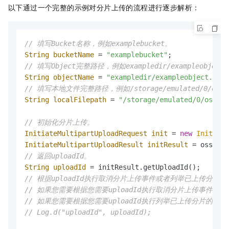
以下通过一个完整的示例对分片上传的流程进行逐步解析：
// 填写Bucket名称，例如examplebucket。
String
bucketName
=
"examplebucket"
// 填写Object完整路径，例如exampledir/exampleobje
String
objectName
=
"exampledir/exampleobject.txt"
// 填写本地文件完整路径，例如/storage/emulated/0/oss/ex
String
localFilepath
=
"/storage/emulated/0/oss/ex
// 初始化分片上传。
InitiateMultipartUploadRequest
init
=
new
Initiate
InitiateMultipartUploadResult
initResult
=
// 返回uploadId。
String
uploadId
=
// 根据uploadId执行取消分片上传事件或者列举已上传分片
// 如果您需要根据您需要uploadId执行取消分片上传事件的操作，您
// 如果您需要根据您需要uploadId执行列举已上传分片的操作，您需要
// Log.d("uploadId", uploadId);