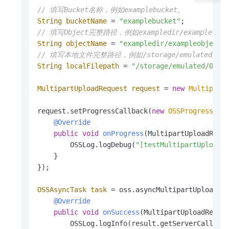
// 填写Bucket名称，例如examplebucket。
String
bucketName
=
"examplebucket"
// 填写Object完整路径，例如exampledir/exampleob
String
objectName
=
"exampledir/exampleobject.
// 填写本地文件完整路径，例如/storage/emulated/0/oss
String
localFilepath
=
"/storage/emulated/0/os
MultipartUploadRequest
request
=
new
Multipart
request.setProgressCallback(
new
OSSProgressCal
@Override
public
void
onProgress
(MultipartUploadRequ
        OSSLog.logDebug(
"[testMultipartUpload]
    }

});

OSSAsyncTask
task
=
 oss.asyncMultipartUpload(r
@Override
public
void
onSuccess
(MultipartUploadReque
        OSSLog.logInfo(result.getServerCallback