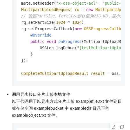
meta.setHeader(
"x-oss-object-acl"
, 
"public-rea
MultipartUploadRequest
rq
=
new
MultipartUploa
// 设置PartSize。PartSize默认值为256 KB，最小值为1
rq.setPartSize(
1024
 * 
1024
);

rq.setProgressCallback(
new
OSSProgressCallback
@Override
public
void
onProgress
(MultipartUploadRequ
        OSSLog.logDebug(
"[testMultipartUpload]
    }

});

CompleteMultipartUploadResult
result
=
 oss.mul
调用异步接口分片上传本地文件
以下代码用于以异步方式分片上传
examplefile.txt
文件到目
标存储空间
examplebucket
中
exampledir
目录下的
exampleobject.txt
文件。