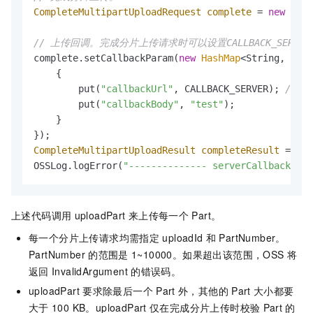
CompleteMultipartUploadRequest
complete
=
new
Comp
// 上传回调。完成分片上传请求时可以设置CALLBACK_SERVER参数，
complete.setCallbackParam(
new
HashMap
<String, Stri
    {

        put(
"callbackUrl"
, CALLBACK_SERVER); 
//修
        put(
"callbackBody"
, 
"test"
);

    }

CompleteMultipartUploadResult
completeResult
=
 oss
OSSLog.logError(
"-------------- serverCallback: "
上述代码调用
uploadPart
来上传每一个
Part。
每一个分片上传请求均需指定
uploadId
和
PartNumber。
PartNumber
的范围是
1~10000。如果超出该范围，OSS
将
返回
InvalidArgument
的错误码。
uploadPart
要求除最后一个
Part
外，其他的
Part
大小都要
大于
100 KB。uploadPart
仅在完成分片上传时校验
Part
的