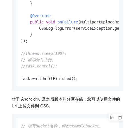
    }

@Override
public
void
onFailure
(MultipartUploadReque
        OSSLog.logError(serviceException.getRaw
    }

});

//Thread.sleep(100);
// 取消分片上传。
//task.cancel();   
task.waitUntilFinished();
对于
Android10
及之后版本的分区存储，您可以使用文件的
Uri
上传文件到
OSS。
// 填写Bucket名称，例如examplebucket。