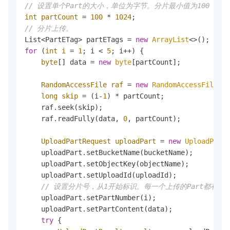
// 设置单个Part的大小，单位为字节。分片最小值为100 KB
int
partCount
=
100
 * 
1024
// 分片上传。
List<PartETag> partETags = 
new
ArrayList
for
 (
int
i
=
1
; i < 
5
; i++) {

byte
[] data = 
new
byte
[partCount];

RandomAccessFile
raf
=
new
RandomAccessFile
(lo
long
skip
=
 (i-
1
) * partCount;

    raf.seek(skip);

    raf.readFully(data, 
0
, partCount);

UploadPartRequest
uploadPart
=
new
UploadPartR
    uploadPart.setBucketName(bucketName);

    uploadPart.setObjectKey(objectName);

    uploadPart.setUploadId(uploadId);

// 设置分片号，从1开始标识。每一个上传的Part都有一个
    uploadPart.setPartNumber(i); 

    uploadPart.setPartContent(data);

try
 {
