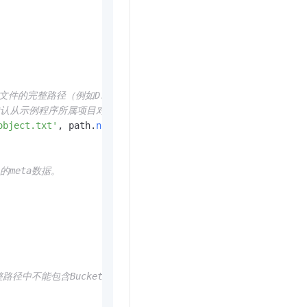
本地文件的完整路径（例如D:\\localpath\\examplefile.txt）。O
，则默认从示例程序所属项目对应本地路径中上传文件。
object.txt'
, path.
normalize
(
'D:\\localpath\\examplefile.
t的meta数据。
ct完整路径中不能包含Bucket名称。