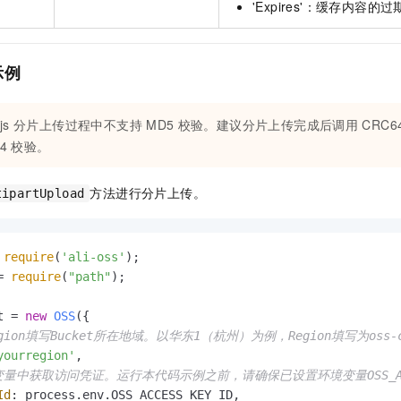
'Expires'：缓存内容
示例
js
分片上传过程中不支持
MD5
校验。建议分片上传完成后调用
CRC6
4
校验。
方法进行分片上传。
tipartUpload
 
require
(
'ali-oss'
= 
require
(
"path"
);

t = 
new
OSS
({

region填写Bucket所在地域。以华东1（杭州）为例，Region填写为oss-cn
yourregion'
,

量中获取访问凭证。运行本代码示例之前，请确保已设置环境变量OSS_ACCESS_K
Id
: process.
env
.
OSS_ACCESS_KEY_ID
,
