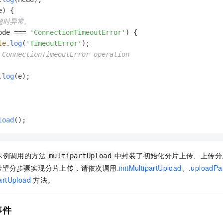
e) {

获超时异常。
ode
 === 
'ConnectionTimeoutError'
) {

le
.
log
(
'TimeoutError'
);

 ConnectionTimeoutError operation
.
log
(e);

load
();
示例调用的方法
中封装了初始化分片上传、上传分
multipartUpload
希望分步骤实现分片上传，请依次调用
.initMultipartUpload
、
.uploadPa
artUpload
方法。
事件