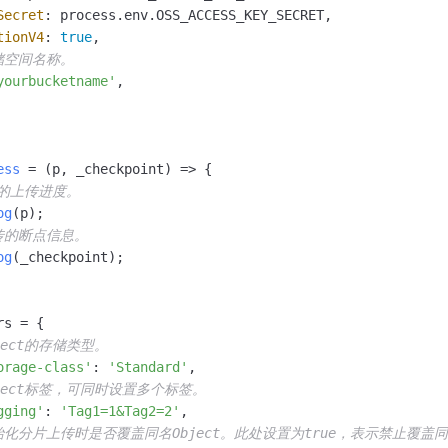
Secret
: process.
env
.
OSS_ACCESS_KEY_SECRET
,

tionV4
: 
true
,

储空间名称。
yourbucketname'
,

ess
 = (
p, _checkpoint
) => {

ct的上传进度。
og
(p); 

传的断点信息。
og
(_checkpoint); 

rs = {  

ject的存储类型。
orage-class'
: 
'Standard'
, 

bject标签，可同时设置多个标签。
gging'
: 
'Tag1=1&Tag2=2'
, 

始化分片上传时是否覆盖同名Object。此处设置为true，表示禁止覆盖同名