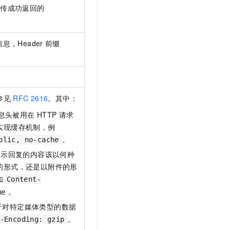
分片上传成功返回的
信息，Header
前缀
参见
RFC 2616
。其中：
用消息头被用在
HTTP
请求
实现缓存机制，例
。
blic, no-cache
ion'：指示回复的内容该以何种
的形式，还是以附件的形
如
Content-
。
me
g'：用于对特定媒体类型的数据
。
-Encoding: gzip