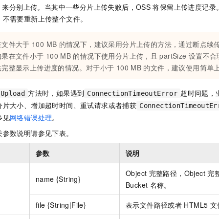
服务生态伙伴
视觉 Coding、空间感知、多模态思考等全面升级
1M上下文，专为长程任务能力而生
云工开物
企业应用
t）来分别上传。当其中一些分片上传失败后，OSS
将保留上传进度记录
Night Plan 支持 Qwen 3.8-Max
AI 办公
NEW
Red Hat
，不需要重新上传整个文件。
30+ 款产品免费体验
夜间 5 折，Qwen/Meoo/TokenPlan 客户专享
AI智能应用
科研合作
ERP
堂（旗舰版）
SUSE
智能客服
AI 应用构建
大模型原生
在文件大于
100 MB
的情况下，建议采用分片上传的方法，通过断点续
CRM
2个月
自动承接线索
如果在文件小于
100 MB
的情况下使用分片上传，且
partSize
设置不合
建站小程序
Qoder
大模型服务平台百炼-应用模版
OA 办公系统
HOT
NEW
法完整显示上传进度的情况。对于小于
100 MB
的文件，建议使用简单
面向真实软件
个人版上线、团队版降价；千问3.8-Max首发发尝鲜
丰富多元化的应用模版和解决方案
力提升
财税管理
模板建站
方法时，如果遇到
超时问题，
万有无界
大模型服务平台百炼-智能体
tUpload
ConnectionTimeoutError
400电话
定制建站
的模型效果
灵活可视化地构建企业级 Agent
分片大小、增加超时时间、重试请求或者捕获
ConnectionTimeoutEr
方案
广告营销
模板小程序
参见
网络错误处理
。
秒悟
人工智能平台 PAI
关参数说明请参见下表。
定制小程序
云端极速 AI 
新一代 AI 视频生成模型，深度适配广告营销等场景
AI Native 的算法工程平台，一站式完成建模、训练、推理服务部署
APP 开发
参数
说明
建站系统
Object
完整路径，Object
完
name {String}
Bucket
名称。
AI 应用
10分钟微调：让0.6B模型媲美235B模型
多模态数据信
file {String|File}
表示文件路径或者
HTML5
文
依托云原生高可用架构,实现Dify私有化部署
用1%尺寸在特定领域达到大模型90%以上效果