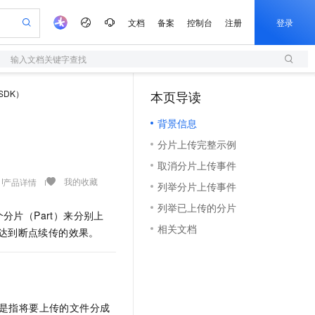
文档
备案
控制台
注册
登录
输入文档关键字查找
验
作计划
器
AI 活动
专业服务
服务伙伴合作计划
开发者社区
加入我们
服务平台百炼
阿里云 OPC 创新助力计划
 SDK）
本页导读
（1）
一站式生成采购清单，支持单品或批量购买
S
可编辑精美 PPT 文稿
S产品伙伴计划（繁花）
峰会
造的大模型服务与应用开发平台
轻量应用服务器
Agency Agents：拥有专属领域专家
AI 生产力先锋
Al MaaS 服务伙伴赋能合作
域名
博文
Careers
至高可申请百万元
背景信息
性可伸缩的云计算服务
 轻松生成专业的 PPT
开启高性价比 AI 编程新体验
先锋实践拓展 AI 生产力的边界
快速构建应用程序和网站，即刻迈出上云第一步
多领域专家智能体,一键组建 AI 虚拟交付团队
Token 补贴，五大权
计划
海大会
伙伴信用分合作计划
商标
问答
社会招聘
分片上传完整示例
益加速 OPC 成功
S
帕鲁游戏服务器
数字证书管理服务（原SSL证书）
HappyHorse 打造一站式影视创作平台
飞天发布时刻
HOT
划
备案
电子书
校园招聘
取消分片上传事件
联机服务器，轻松开启游戏
视频创作，一键激活电商全链路生产力
全托管，含MySQL、PostgreSQL、SQL Server、MariaDB多引擎
实现全站HTTPS，呈现可信的WEB访问
所见，即是所愿
可视化编排打通从文字构思到成片全链路闭环
更多支持
我的收藏
产品详情
划
公司注册
镜像站
列举分片上传事件
视频生成
语音识别与合成
 智能体与工作流应用
短信服务
漫剧工坊：一站式动画创作平台
AI 实训营
合作伙伴培训与认证
列举已上传的分片
划
上云迁移
的智能体编程平台
站生成，高效打造优质广告素材
通过阿里云百炼高效搭建AI应用,助力高效开发
快速生产连贯的高质量长漫剧
从基础到进阶，Agent 创客手把手教你
国内短信简单易用，安全可靠，秒级触达，全球覆盖200+国家和地区。
多个分片（Part）来分别上
e-1.1-T2V
Qwen3-TTS-Flash
lScope
我要反馈
查询合作伙伴
相关文档
达到断点续传的效果。
畅细腻的高质量视频
离线语音合成大模型，多语言方言自适应，低延迟高稳定
n Alibaba Cloud ISV 合作
代维服务
olarDB
建企业门户网站
大数据开发治理平台 DataWorks
10 分钟搭建微信、支付宝小程序
创新加速
ope
登录合作伙伴管理后台
我要建议
站，无忧落地极速上线
以可视化方式快速构建移动和 PC 门户网站
100%兼容MySQL、PostgreSQL，兼容Oracle，支持集中和分布式
高效部署网站，快速应用到小程序
Data Agent 驱动的一站式 Data+AI 开发治理平台
e-1.1-I2V
Cosyvoice-V3-Flash
安全
畅自然，细节丰富
高表现力语音合成大模型，语音克隆听感自然
我要投诉
上云场景组合购
伴
边界网络安全防护产品
漫剧创作，剧本、分镜、视频高效生成
覆盖90%+业务场景，专享组合折扣价
2V
VPN
Fun-ASR
是指将要上传的文件分成