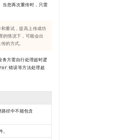
文戏情感细腻自然，动作戏激烈拳拳到肉，实现更强表演能力
支持中英文自由切换，具备更强的噪声鲁棒性
。当您再次重传时，只需
云聚AI 严选权益
SSL 证书
，一键激活高效办公新体验
精选AI产品，从模型到应用全链提效
堡垒机
AI 用量加速计划
应用
传和重试，提高上传成功
防火墙
、识别商机，让客服更高效、服务更出色。
新老同享，达量后返
理的情况下，可能会出
千问办公
主机安全
NEW
上传的方式。
的智能体编程平台
一站式AI生产力平台
AI 应用及服务市场
业务方需自行处理超时逻
伶鹊
企业级人与Agent协作平台，接入和调度多个数字员工
智能客服平台，对话机器人、对话分析、智能外呼
错误等方法处理超
ror
AI 应用
大模型服务平台百炼 - 全妙
大模型
应用创作平台
多模态内容创作工具，已接入 DeepSeek
自然语言处理
数据标注
整路径中不能包含
机器学习
息提取
与 AI 智能体进行实时音视频通话
件。
从文本、图片、视频中提取结构化的属性信息
构建支持视频理解的 AI 音视频实时通话应用