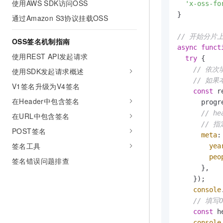
使用AWS SDK访问OSS
'x-oss-fo
}

通过Amazon S3协议挂载OSS
// 开始分片
OSS签名机制指南
async
funct
使用REST API发起请求
try
 {

// 依次填
使用SDK发起请求概述
// 如
V1签名升级为V4签名
const
 r
在Header中包含签名
      progre
// he
在URL中包含签名
// 指
POST签名
meta
: 
签名工具
yea
peo
签名错误问题排查
      },

    });

console
// 填写O
const
 h
console