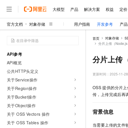
大模型
产品
解决方案
权益
定价
官方文档
对象存储
用户指南
开发参考
产品
大模型
产品
解决方案
权益
定价
云市场
伙伴
服务
了解阿里云
精选产品
精选解决方案
普惠上云
产品定价
精选商城
成为销售伙伴
售前咨询
为什么选择阿里云
千问AI平台
对象存储
S
首页
了解云产品的定价详情
分片上传（Node.js
大模型服务平台百炼
睿译宝，AI翻译排版一
普惠上云 官方力荐
分销伙伴
在线服务
网站建设
什么是云计算
大
大模型服务与应用平台
上传文档即自动完成翻译和
云服务器38元/年起，超
API参考
咨询伙伴
多端小程序
技术领先
分片上传（N
云上成本管理
售后服务
千问大模型
GLM-5.2：长任务时代
官方推荐返现计划
大模型
API概览
大模型
精选产品
精选解决方案
Salesforce 国际版订阅
稳定可靠
管理和优化成本
多元化、高性能、安全可靠
推荐新用户得奖励，单订单
销售伙伴合作计划
公共HTTP头定义
自助服务
更新时间：
2025-11-28
友盟天域
安全合规
人工智能与机器学习
AI
文本生成
无影云电脑
Hermes Agent，打造
云工开物
关于Service操作
无影生态合作计划
在线服务
观测云
分析师报告
随时随地安全接入的云上超
自主进化，持久记忆，越用
高校专属算力普惠，学生认
计算
互联网应用开发
OSS
提供的分片上传
关于Region操作
Qwen3.8-Max
HOT
Salesforce On Alibaba C
工单服务
传，上传完成后再
智能体时代全能旗舰模型
Tuya 物联网平台阿里云
研究报告与白皮书
关于Bucket操作
云解析DNS
快速拥有专属 OpenClaw
Consulting Partner 合
大数据
容器
免费试用
短信专区
关于Object操作
蓝凌 OA
Qwen3.7-Plus
AI 大模型销售与服务生
现代化应用
存储
背景信息
天池大赛
能看、能想、能动手的多模
关于 OSS Vectors 操作
云原生大数据计算服务 Max
解决方案免费试用 新老
电子合同
面向分析的企业级SaaS模
最高领取价值200元试用
安全
关于 OSS Tables 操作
网络与CDN
AI 算法大赛
Qwen3-VL-Plus
当需要上传的文件
畅捷通