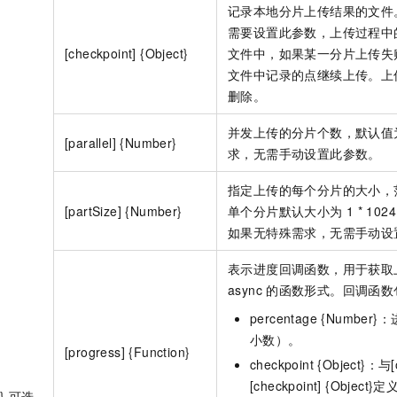
一个 AI 助手
即刻拥有 DeepSeek-R1 满血版
超强辅助，Bol
记录本地分片上传结果的文件
在企业官网、通讯软件中为客户提供 AI 客服
多种方案随心选，轻松解锁专属 DeepSeek
需要设置此参数，上传过程中
[checkpoint] {Object}
文件中，如果某一分片上传失
文件中记录的点继续上传。上
删除。
并发上传的分片个数，默认值
[parallel] {Number}
求，无需手动设置此参数。
指定上传的每个分片的大小，
[partSize] {Number}
单个分片默认大小为
1 * 102
如果无特殊需求，无需手动设
表示进度回调函数，用于获取
async
的函数形式。回调函数
percentage {Numbe
小数）。
[progress] {Function}
checkpoint {Object}：与[
[checkpoint] {Object
ct} 可选