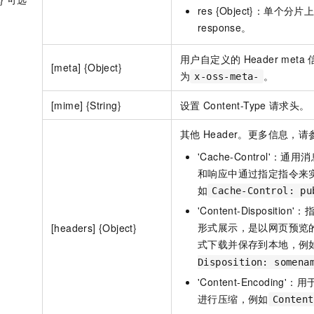
res {Object}：单个
response。
用户自定义的
Header meta
[meta] {Object}
为
。
x-oss-meta-
[mime] {String}
设置
Content-Type
请求头。
其他
Header。更多信息，请
'Cache-Control'：通
和响应中通过指定指令来
如
Cache-Control: pu
'Content-Disposit
形式展示，是以网页预览
[headers] {Object}
式下载并保存到本地，例
Disposition: somena
'Content-Encodin
进行压缩，例如
Content