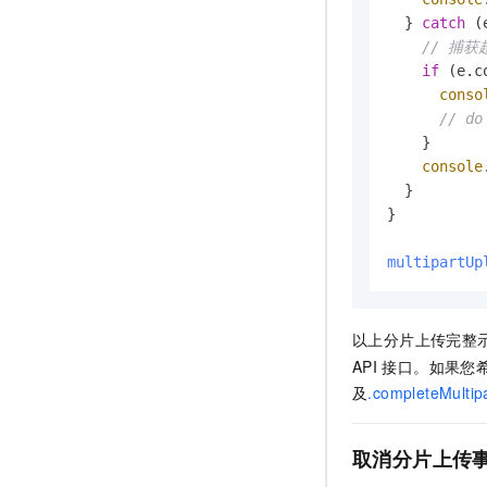
  } 
catch
 (
// 捕
if
 (e.
c
conso
// do
    }

console
  }

}

multipartUp
以上分片上传完整
API
接口。如果您
及
.completeMultip
取消分片上传