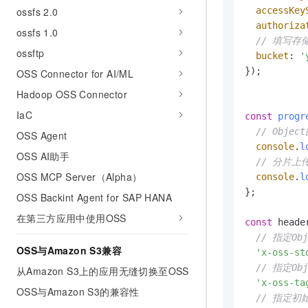
ossfs 2.0
accessKey
authoriza
ossfs 1.0
// 填写存
ossftp
bucket
: 
'
});

OSS Connector for AI/ML
Hadoop OSS Connector
IaC
const
progr
// Obje
OSS Agent
console
.
l
OSS AI助手
// 分片上
OSS MCP Server（Alpha）
console
.
l
};

OSS Backint Agent for SAP HANA
在第三方应用中使用OSS
const
 heade
// 指定Ob
OSS与Amazon S3兼容
'x-oss-st
// 指定O
从Amazon S3上的应用无缝切换至OSS
'x-oss-ta
OSS与Amazon S3的兼容性
// 指定初