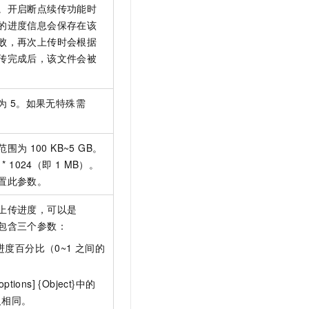
t.diy 一步搞定创意建站
构建大模型应用的安全防护体系
。开启断点续传功能时
通过自然语言交互简化开发流程,全栈开发支持
通过阿里云安全产品对 AI 应用进行安全防护
的进度信息会保存在该
败，再次上传时会根据
传完成后，该文件会被
为
5。如果无特殊需
范围为
100 KB~5 GB。
4 * 1024（即
1 MB）。
置此参数。
上传进度，可以是
包含三个参数：
r}：进度百分比（0~1
之间的
options] {Object}中的
}定义相同。