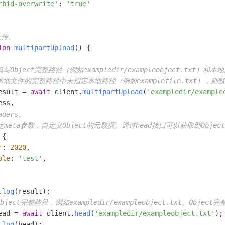
rbid-overwrite'
: 
'true'
上传。
ion
multipartUpload
(
) {

写Object完整路径（例如exampledir/exampleobject.txt）和
果本地文件的完整路径中未指定本地路径（例如examplefile.txt）
esult = 
await
 client.
multipartUpload
(
'exampledir/example
ss,

aders,
定meta参数，自定义Object的元数据。通过head接口可以获取到Objec
{

r
: 
2020
,

ple
: 
'test'
,

.
log
(result);

bject完整路径，例如exampledir/exampleobject.txt。Obje
ead = 
await
 client.
head
(
'exampledir/exampleobject.txt'
);

.
log
(head);
