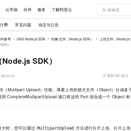
云市场
伙伴
服务
了解阿里云
计费
常见问题
动态与公告
AI 特惠
数据与 API
成为产品伙伴
企业增值服务
最佳实践
价格计算器
AI 场景体
基础软件
产品伙伴合
阿里云认证
市场活动
配置报价
大模型
DK参考
OSS Node.js SDK
对象/文件（Node.js SDK）
上传文件（Node.js
自助选配和估算价格
 SDK）
步到位
域名与网站
智启 AI 普惠权益
产品生态集成认证中心
企业支持计划
云上春晚
Qwen Audio：打造专属 AI 语音助手
千问官方 MaaS 平台，为开发者和 Agent 而生，新用户赠送 1 亿 + tokens 额度
云服务器 EC
一句话生成原生
AI Coding
阿里云Maa
2026 阿里云
为企业打
数据集
Windows
大模型认证
模型
NEW
NEW
格式还原
值低价云产品抢先购
提供智能易用的域名与建站服务
至高享 1亿+免费 tokens，加速 Al 应用落地
Qwen-Audio-3.0-Realtime 端到端实时语音角色扮演
安全可靠、弹
输入一句话想法,
智能编程，一键
产品生态伙伴
专家技术服务
云上奥运之旅
弹性计算合作
阿里云中企出
手机三要素
宝塔 Linux
全部认证
ode.js SDK）
价格优势
开源旗舰模型
对象存储 OSS
即刻拥有 DeepSeek-V4-Pro
阿里云 OPC 创新助力计划
云数据库 RD
一键部署幻兽
AI 电商营销
产品生态伙伴工作台
企业增值服务台
云栖战略参考
云存储合作计
云栖大会
身份实名认证
CentOS
训练营
推动算力普惠，释放技术红利
的大模型服务
最高返9万
真正可用的 1M 上下文,一次完成代码全链路开发
轻松解锁专属 DeepSeek-V4-Pro
至高百万元 Token 补贴，加速一人公司成长
稳定、安全、高性价比、高性能的云存储服务
一键购买专属
从图文生成到
复制 MD 格式
 08:45:24
云上的中国
数据库合作计
活动全景
短信
Docker
图片和
自进化智能体
人工智能平台 PAI
5 分钟轻松部署专属 QwenPaw
Token Plan 模型订阅计划
Qoder
高效搭建 AI
AI 广告创作
企业成长
大模型
NEW
HOT
信息公告
看见新力量
云网络合作计
OCR 文字识别
JAVA
级电脑
越聪明
证享300元代金券
一站式AI开发、训练和推理服务
Qwen3.8-Max 首发尝鲜，限时加量 10 倍，夜间低至2折
从聊天伙伴进化为能主动干活的本地数字员工
面向真实软件
图文、视频一
（Multipart Upload）功能，将要上传的较大文件（Object）分成
Kimi-K3
HappyHors
NEW
魔搭 Mode
loud
服务实践
官网公告
调用
CompleteMultipartUpload
接口将这些
Part
组合成一个
Object
来
Kimi 最新旗舰模型，长程编程与推理利器
让文字生成流
金融模力时刻
Salesforce O
版
发票查验
全能环境
Qoder CN
Claude Code + GStack 打造工程团队
千问办公，限时限量积分加倍
云原生数据库 P
低代码高效构
AI 建站
NEW
作计划
计划
创新中心
魔搭 ModelSc
健康状态
让AI从“聊天伙伴”进化为能干活的“数字员工”
覆盖公网/内网、递归/权威、移动APP等全场景解析服务
安装技能 GStack，拥有专属 AI 工程团队
你的AI工作搭子，覆盖日常办公高频场景
基于千问大模型等，支持代码智能生成、研发智能问答
0 代码专业建
客户案例
天气预报查询
操作系统
Deepseek-v4-pro
HappyHors
态合作计划
态智能体模型
旗舰 MoE 大模型，百万上下文与顶尖推理能力
图生视频，流
Compute
同享
容器服务 Kubernetes 版 ACK
万小智 AI 建站低至 15元/月
云防火墙
AI 短剧/漫剧
快递物流查询
WordPress
成为服务伙
高校合作
式云数据仓库
点，立即开启云上创新
提供一站式管理容器应用的 K8s 服务
送.CN域名，送备案服务码
云原生的云上
AI助力短剧
GLM-5.2
Wan2.7-T
较大时，您可以通过
方法进行分片上传。分片上传
MultipartUpload
Ubuntu