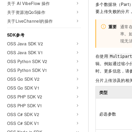
关于 AI VibeFlow 操作
多个数据块（Par
AI 产品 免费试用
网络
安全
云开发大赛
Tableau 订阅
要上传失败的分片
1亿+ 大模型 tokens 和 
关于资源池QoS操作
可观测
入门学习赛
中间件
AI空中课堂在线直播课
关于LiveChannel的操作
140+云产品 免费试用
大模型服务
重要
通常
上云与迁云
产品新客免费试用，最长1
数据库
率。
SDK参考
生态解决方案
千问AI平台-Token Plan
企业出海
现无
大模型ACA认证体验
大数据计算
OSS Java SDK V2
助力企业全员 AI 认知与能
行业生态解决方案
OSS Java SDK V1
政企业务
媒体服务
在使用
千问AI平台-模型体验
Multipar
开发者生态解决方案
OSS Python SDK V2
在线体验全尺寸、多种模态
辑。例如通过缩小
企业服务与云通信
OSS Python SDK V1
AI 开发和 AI 应用解决
时。更多信息，请
Happy 系列大模型
域名与网站
OSS Go SDK V2
分片上传涉及的相
OSS Go SDK V1
终端用户计算
类型
OSS PHP SDK V2
Serverless
大模型解决方案
OSS PHP SDK V1
必选参数
开发工具
OSS C# SDK V2
快速部署 Dify，高效搭建 
OSS C# SDK V1
迁移与运维管理