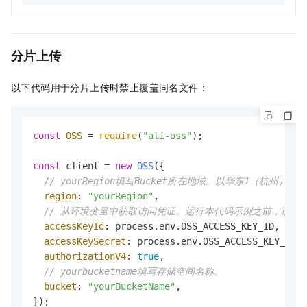
分片上传
以下代码用于分片上传时禁止覆盖同名文件：
const
OSS
 = 
require
(
"ali-oss"
);

const
 client = 
new
OSS
({

// yourRegion填写Bucket所在地域。以华东1（杭州）为例，R
region
: 
"yourRegion"
,

// 从环境变量中获取访问凭证。运行本代码示例之前，请确保已设置环境变
accessKeyId
: process.
env
.
OSS_ACCESS_KEY_ID
,

accessKeySecret
: process.
env
.
OSS_ACCESS_KEY_SECR
authorizationV4
: 
true
,

// yourbucketname填写存储空间名称。
bucket
: 
"yourBucketName"
,

});
