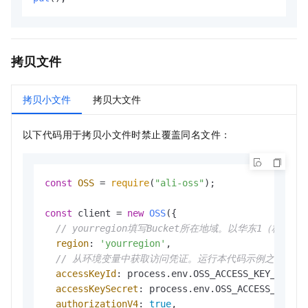
拷贝文件
拷贝小文件
拷贝大文件
以下代码用于拷贝小文件时禁止覆盖同名文件：
const
OSS
 = 
require
(
"ali-oss"
);

const
 client = 
new
OSS
({

// yourregion填写Bucket所在地域。以华东1（杭州）为例
region
: 
'yourregion'
,

// 从环境变量中获取访问凭证。运行本代码示例之前，请确保已设置环境
accessKeyId
: process.
env
.
OSS_ACCESS_KEY_ID
,

accessKeySecret
: process.
env
.
OSS_ACCESS_KEY_S
authorizationV4
: 
true
,
