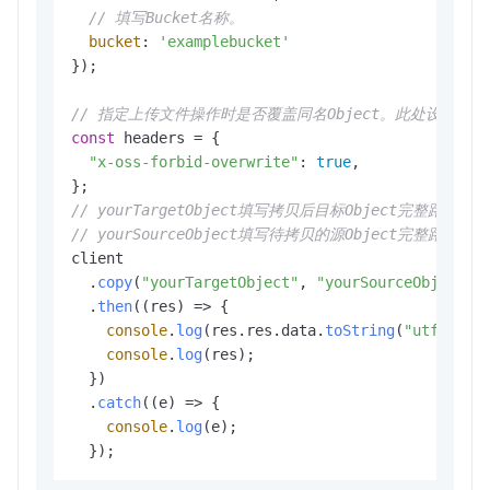
// 填写Bucket名称。
bucket
: 
'examplebucket'
});

// 指定上传文件操作时是否覆盖同名Object。此处设置为tr
const
 headers = {

"x-oss-forbid-overwrite"
: 
true
,

// yourTargetObject填写拷贝后目标Object完整路径。
// yourSourceObject填写待拷贝的源Object完整路径。
client  

  .
copy
(
"yourTargetObject"
, 
"yourSourceObject"
, 
  .
then
(
(
res
) =>
 {

console
.
log
(res.
res
.
data
.
toString
(
"utf8"
));

console
.
log
(res);

  })

  .
catch
(
(
e
) =>
 {

console
.
log
(e);

  });