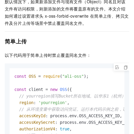
默认情况下，如果新添加文件与现有文件（Object）同名且对该
文件有访问权限，则新添加的文件将覆盖原有的文件。本文介绍
如何通过设置请求头
x-oss-forbid-overwrite
在简单上传、拷贝文
件及分片上传等场景中禁止覆盖同名文件。
简单上传
以下代码用于简单上传时禁止覆盖同名文件：
const
OSS
 = 
require
(
"ali-oss"
);

const
 client = 
new
OSS
({

// yourregion填写Bucket所在地域。以华东1（杭州）为例，R
region
: 
'yourregion'
,

// 从环境变量中获取访问凭证。运行本代码示例之前，请确保已设置环境变
accessKeyId
: process.
env
.
OSS_ACCESS_KEY_ID
,

accessKeySecret
: process.
env
.
OSS_ACCESS_KEY_SECR
authorizationV4
: 
true
,
