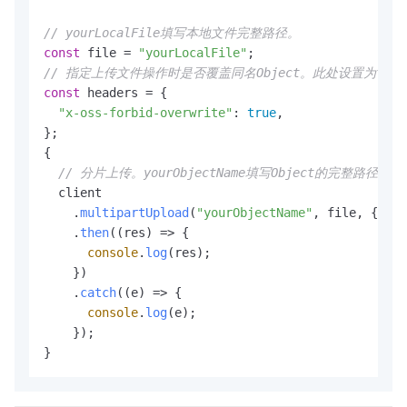
// yourLocalFile填写本地文件完整路径。
const
 file = 
"yourLocalFile"
// 指定上传文件操作时是否覆盖同名Object。此处设置为tru
const
 headers = {

"x-oss-forbid-overwrite"
: 
true
,

};

{

// 分片上传。yourObjectName填写Object的完整路径。
  client    

    .
multipartUpload
(
"yourObjectName"
, file, { hea
    .
then
(
(
res
) =>
 {

console
.
log
(res);

    })

    .
catch
(
(
e
) =>
 {

console
.
log
(e);

    });
