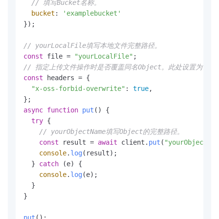
// 填写Bucket名称。
bucket
: 
'examplebucket'
});

// yourLocalFile填写本地文件完整路径。
const
 file = 
"yourLocalFile"
// 指定上传文件操作时是否覆盖同名Object。此处设置为tru
const
 headers = {

"x-oss-forbid-overwrite"
: 
true
,

async
function
put
(
) {

try
 {

// yourObjectName填写Object的完整路径。
const
 result = 
await
 client.
put
(
"yourObjectNam
console
.
log
(result);

  } 
catch
 (e) {

console
.
log
(e);

  }

}

put
();