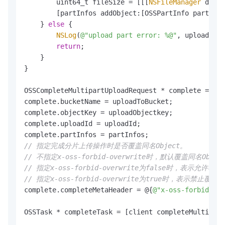
        uint64_t fileSize = [[[
NSFileManager
 defau
        [partInfos addObject:[OSSPartInfo partInfo
    } 
else
 {

NSLog
(
@"upload part error: %@"
, uploadPart
return
;

    }

}

OSSCompleteMultipartUploadRequest * complete = [OS
complete.bucketName = uploadToBucket;

complete.objectKey = uploadObjectkey;

complete.uploadId = uploadId;

// 指定完成分片上传操作时是否覆盖同名Object。
// 不指定x-oss-forbid-overwrite时，默认覆盖同名Objec
// 指定x-oss-forbid-overwrite为false时，表示允许覆盖
// 指定x-oss-forbid-overwrite为true时，表示禁止
complete.completeMetaHeader = @{
@"x-oss-forbid-ove
OSSTask * completeTask = [client completeMultipart