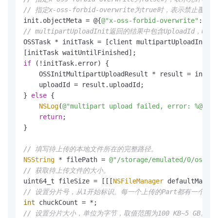
// 指定x-oss-forbid-overwrite为true时，表示禁止
init.objectMeta = @{
@"x-oss-forbid-overwrite"
: 
@"t
// multipartUploadInit返回的结果中包含Uploa
OSSTask * initTask = [client multipartUploadInit:i
if
 (!initTask.error) {

    OSSInitMultipartUploadResult * result = initTa
    uploadId = result.uploadId;

} 
else
 {

NSLog
(
@"multipart upload failed, error: %@"
, i
return
;

}

// 填写待上传的本地文件所在的完整路径。
NSString
 * filePath = 
@"/storage/emulated/0/oss/ex
// 获取待上传文件的大小。
uint64_t fileSize = [[[
NSFileManager
 defaultManag
// 设置分片号，从1开始标识。每一个上传的Part都有一个分片号
int
// 设置分片大小，单位为字节，取值范围为100 KB~5 GB。