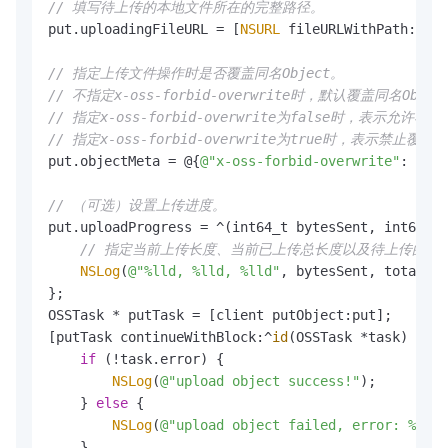
// 填写待上传的本地文件所在的完整路径。
put.uploadingFileURL = [
NSURL
 fileURLWithPath:
@"/s
// 指定上传文件操作时是否覆盖同名Object。
// 不指定x-oss-forbid-overwrite时，默认覆盖同名Objec
// 指定x-oss-forbid-overwrite为false时，表示允许覆盖
// 指定x-oss-forbid-overwrite为true时，表示禁止
put.objectMeta = @{
@"x-oss-forbid-overwrite"
: 
@"tr
// （可选）设置上传进度。
put.uploadProgress = ^(int64_t bytesSent, int64_t 
// 指定当前上传长度、当前已上传总长度以及待上传的总
NSLog
(
@"%lld, %lld, %lld"
, bytesSent, totalByt
};

OSSTask * putTask = [client putObject:put];

[putTask continueWithBlock:^
id
(OSSTask *task) {

if
 (!task.error) {

NSLog
(
@"upload object success!"
);

    } 
else
 {

NSLog
(
@"upload object failed, error: %@"
 ,
    }
