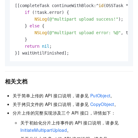
[[completeTask continueWithBlock:^
id
(OSSTask *task
if
 (!task.error) {

NSLog
(
@"multipart upload success!"
);

    } 
else
 {

NSLog
(
@"multipart upload error: %@"
, task.
    }

return
nil
;

}] waitUntilFinished];
相关文档
关于简单上传的
API
接口说明，请参见
PutObject
。
关于拷贝文件的
API
接口说明，请参见
CopyObject
。
分片上传的完整实现涉及三个
API
接口，详情如下：
关于初始化分片上传事件的
API
接口说明，请参见
InitiateMultipartUpload
。