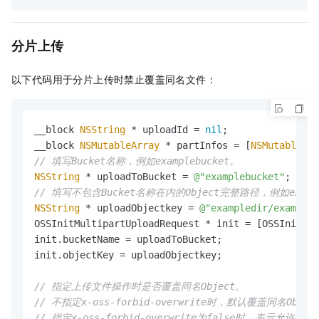
分片上传
以下代码用于分片上传时禁止覆盖同名文件：
__block 
NSString
 * uploadId = 
nil
;

__block 
NSMutableArray
 * partInfos = [
NSMutableArr
// 填写Bucket名称，例如examplebucket。
NSString
 * uploadToBucket = 
@"examplebucket"
// 填写不包含Bucket名称在内的Object完整路径，例如exampled
NSString
 * uploadObjectkey = 
@"exampledir/exampleo
OSSInitMultipartUploadRequest * init = [OSSInitMul
init.bucketName = uploadToBucket;

init.objectKey = uploadObjectkey;

// 指定上传文件操作时是否覆盖同名Object。
// 不指定x-oss-forbid-overwrite时，默认覆盖同名Objec
// 指定x-oss-forbid-overwrite为false时，表示允许覆盖