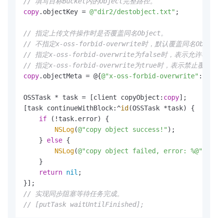
// 填写目标Bucket内的Object完整路径。
copy
.objectKey = 
@"dir2/destobject.txt"
;

// 指定上传文件操作时是否覆盖同名Object。
// 不指定x-oss-forbid-overwrite时，默认覆盖同名Objec
// 指定x-oss-forbid-overwrite为false时，表示允许覆盖
// 指定x-oss-forbid-overwrite为true时，表示禁止
copy
.objectMeta = @{
@"x-oss-forbid-overwrite"
: 
@"t
OSSTask * task = [client copyObject:
copy
];

[task continueWithBlock:^
id
(OSSTask *task) {

if
 (!task.error) {

NSLog
(
@"copy object success!"
);

    } 
else
 {

NSLog
(
@"copy object failed, error: %@"
 , t
    }

return
nil
;

// 实现同步阻塞等待任务完成。
// [putTask waitUntilFinished];