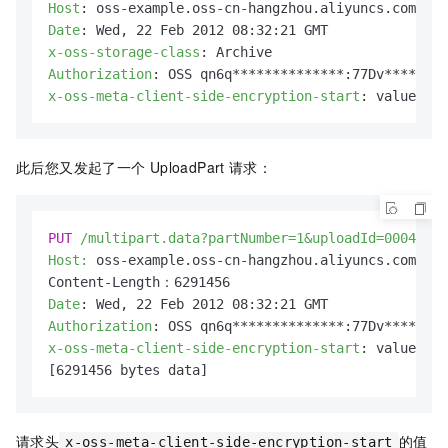
Host
: 
Date
: 
x-oss-storage-class
: 
Authorization
: 
x-oss-meta-client-side-encryption-start
: 
value1
此后您又发起了一个
UploadPart
请求：
PUT
/multipart.data?partNumber=1&uploadId=0004B989
Host:
 oss-example.oss-cn-hangzhou.aliyuncs.com

Date
: 
Authorization
: 
x-oss-meta-client-side-encryption-start
: 
value2

[6291456 bytes data]
请求头
的值
x-oss-meta-client-side-encryption-start