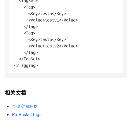
  <TagSet>

    <Tag>

      <Key>testa</Key>

      <Value>testv1</Value>

    </Tag>

    <Tag>

      <Key>testb</Key>

      <Value>testv2</Value>

    </Tag>

  </TagSet>

</Tagging>
相关文档
存储空间标签
PutBucketTags