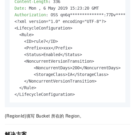
Content-Length
: 
Date
: 
Authorization
: 
OSS qn6q**************:77Dv********
<?xml version="1.0" encoding="UTF-8"?>

<LifecycleConfiguration>

  <Rule>

    <ID>rule7</ID>

    <Prefix>xxx</Prefix>

    <Status>Enabled</Status>

    <NoncurrentVersionTransition>

    	<NoncurrentDays>200</NoncurrentDays>

    	<StorageClass>IA</StorageClass>

    </NoncurrentVersionTransition>

  </Rule>

</LifecycleConfiguration>
{RegionId}填写
Bucket
所在的
Region。
解决方案