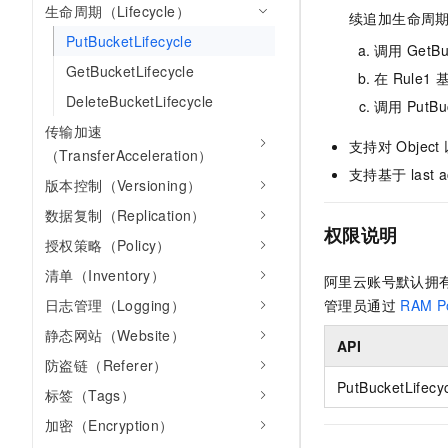
生命周期（Lifecycle）
AI 产品 免费试用
网络
续追加生命周
安全
云开发大赛
Tableau 订阅
1亿+ 大模型 tokens 和 
PutBucketLifecycle
调用
GetBu
可观测
入门学习赛
中间件
AI空中课堂在线直播课
GetBucketLifecycle
140+云产品 免费试用
在
Rule1
大模型服务
上云与迁云
DeleteBucketLifecycle
产品新客免费试用，最长1
数据库
调用
PutBu
生态解决方案
千问AI平台-Token Plan
传输加速
企业出海
大模型ACA认证体验
大数据计算
支持对
Object
（TransferAcceleration）
助力企业全员 AI 认知与能
行业生态解决方案
支持基于
las
政企业务
版本控制（Versioning）
媒体服务
千问AI平台-模型体验
开发者生态解决方案
数据复制（Replication）
在线体验全尺寸、多种模态
企业服务与云通信
权限说明
AI 开发和 AI 应用解决
授权策略（Policy）
Happy 系列大模型
域名与网站
清单（Inventory）
阿里云账号默认拥
日志管理（Logging）
管理员通过
RAM Po
终端用户计算
静态网站（Website）
API
Serverless
大模型解决方案
防盗链（Referer）
开发工具
PutBucketLifecy
标签（Tags）
快速部署 Dify，高效搭建 
加密（Encryption）
迁移与运维管理