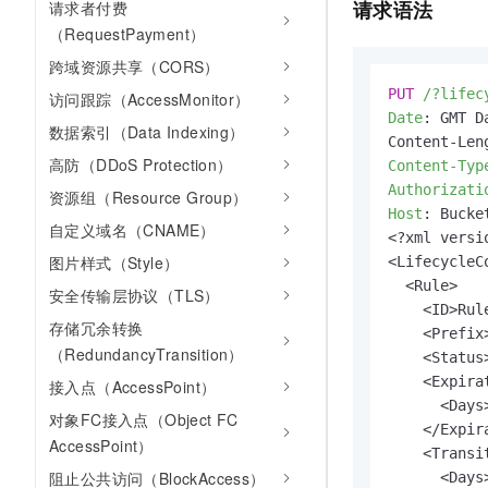
请求语法
请求者付费
10 分钟在聊天系统中增加
专有云
（RequestPayment）
跨域资源共享（CORS）
PUT
/?lifec
访问跟踪（AccessMonitor）
Date
: 
GMT Da
数据索引（Data Indexing）
高防（DDoS Protection）
Content-Typ
Authorizati
资源组（Resource Group）
Host
: 
Bucke
自定义域名（CNAME）
<?xml versi
图片样式（Style）
<LifecycleC
  <Rule>

安全传输层协议（TLS）
    <ID>Rule
存储冗余转换
    <Prefix
（RedundancyTransition）
    <Status
    <Expirat
接入点（AccessPoint）
      <Days>
对象FC接入点（Object FC
    </Expira
AccessPoint）
    <Transit
阻止公共访问（BlockAccess）
      <Days>