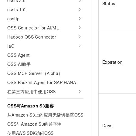
ossfs 2.0
Status
ossfs 1.0
ossftp
OSS Connector for AI/ML
Hadoop OSS Connector
IaC
OSS Agent
Expiration
OSS AI助手
OSS MCP Server（Alpha）
OSS Backint Agent for SAP HANA
在第三方应用中使用OSS
OSS与Amazon S3兼容
从Amazon S3上的应用无缝切换至OSS
OSS与Amazon S3的兼容性
Days
使用AWS SDK访问OSS