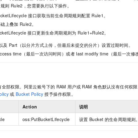
服务生态伙伴
视觉 Coding、空间感知、多模态思考等全面升级
1M上下文，专为长程任务能力而生
云工开物
企业应用
Night Plan 支持 Qwen 3.8-Max
AI 办公
NEW
期规则
Rule2，您需要执行以下操作。
Red Hat
30+ 款产品免费体验
夜间 5 折，Qwen/Meoo/TokenPlan 客户专享
AI智能应用
科研合作
cketLifecycle
接口获取当前生命周期规则配置
Rule1。
ERP
堂（旗舰版）
SUSE
智能客服
基础上叠加
Rule2。
AI 应用构建
大模型原生
CRM
2个月
自动承接线索
cketLifecycle
接口更新生命周期规则为
Rule1+Rule2。
建站小程序
Qoder
大模型服务平台百炼-应用模版
OA 办公系统
HOT
NEW
以及
Part（以分片方式上传，但最后未提交的分片）设置过期时间。
面向真实软件
个人版上线、团队版降价；千问3.8-Max首发发尝鲜
丰富多元化的应用模版和解决方案
力提升
财税管理
模板建站
t access time（最后一次访问时间）或者
last modify time（最后
万有无界
大模型服务平台百炼-智能体
400电话
定制建站
的模型效果
灵活可视化地构建企业级 Agent
方案
广告营销
模板小程序
秒悟
人工智能平台 PAI
定制小程序
云端极速 AI 
新一代 AI 视频生成模型，深度适配广告营销等场景
AI Native 的算法工程平台，一站式完成建模、训练、推理服务部署
有全部权限。阿里云账号下的
RAM
用户或
RAM
角色默认没有任何权限
licy
或
Bucket Policy
授予操作权限。
APP 开发
建站系统
Action
说明
cle
oss:PutBucketLifecycle
设置
Bucket
的生命周期规则
AI 应用
10分钟微调：让0.6B模型媲美235B模型
多模态数据信
依托云原生高可用架构,实现Dify私有化部署
用1%尺寸在特定领域达到大模型90%以上效果