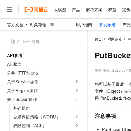
大模型
产品
解决方案
权益
定价
官方文档
对象存储
用户指南
开发参考
产品
大模型
产品
解决方案
权益
定价
云市场
伙伴
服务
了解阿里云
精选产品
精选解决方案
普惠上云
产品定价
精选商城
成为销售伙伴
售前咨询
为什么选择阿里云
千问AI平台
对象存储
A
首页
了解云产品的定价详情
大模型服务平台百炼
千问办公，解锁你的工作
普惠上云 官方力荐
分销伙伴
在线服务
网站建设
什么是云计算
大
大模型服务与应用平台
企业级Agent产品，直接
云服务器38元/年起，超
PutBucket
API参考
咨询伙伴
多端小程序
技术领先
云上成本管理
售后服务
千问大模型
Agency Agents：拥
官方推荐返现计划
大模型
API概览
大模型
精选产品
精选解决方案
Salesforce 国际版订阅
稳定可靠
管理和优化成本
多元化、高性能、安全可靠
推荐新用户得奖励，单订单
更新时间：
2025-07-18
销售伙伴合作计划
公共HTTP头定义
自助服务
友盟天域
安全合规
人工智能与机器学习
AI
文本生成
无影云电脑
HappyHorse 打造一
云工开物
关于Service操作
您可以基于最后一次
无影生态合作计划
在线服务
观测云
分析师报告
随时随地安全接入的云上超
高校专属算力普惠，学生认
计算
互联网应用开发
关于Region操作
Qwen3.8-Max
文件（Object
HOT
Salesforce On Alibaba C
工单服务
智能体时代全能旗舰模型
Tuya 物联网平台阿里云
研究报告与白皮书
用
PutBucketLifecy
关于Bucket操作
云解析DNS
快速拥有专属 OpenClaw
Consulting Partner 合
大数据
容器
免费试用
短信专区
基础操作
蓝凌 OA
Qwen3.7-Plus
AI 大模型销售与服务生
现代化应用
存储
天池大赛
注意事项
能看、能想、能动手的多模
合规保留策略（WORM）
云原生大数据计算服务 Max
解决方案免费试用 新老
电子合同
面向分析的企业级SaaS模
最高领取价值200元试用
安全
权限控制（ACL）
网络与CDN
AI 算法大赛
Qwen3-VL-Plus
PutBucketLifec
畅捷通