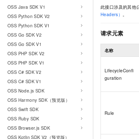
此接口涉及的其他
OSS Java SDK V1
Headers）
。
OSS Python SDK V2
OSS Python SDK V1
请求元素
OSS Go SDK V2
OSS Go SDK V1
名称
OSS PHP SDK V2
OSS PHP SDK V1
LifecycleConfi
OSS C# SDK V2
guration
OSS C# SDK V1
OSS Node.js SDK
OSS Harmony SDK（预览版）
OSS Swift SDK
Rule
OSS Ruby SDK
OSS Browser.js SDK
OSS Kotlin SDK V2（预览版）