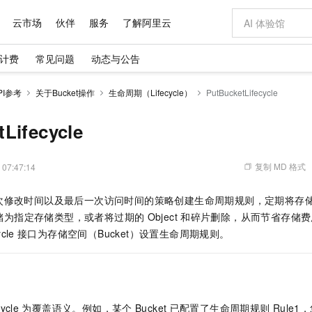
云市场
伙伴
服务
了解阿里云
计费
常见问题
动态与公告
AI 特惠
数据与 API
成为产品伙伴
企业增值服务
最佳实践
价格计算器
AI 场景体
基础软件
产品伙伴合
阿里云认证
市场活动
配置报价
大模型
PI参考
关于Bucket操作
生命周期（Lifecycle）
PutBucketLifecycle
自助选配和估算价格
新方式
域名与网站
睿译宝，AI翻译排版一步到位
智启 AI 普惠权益
产品生态集成认证中心
企业支持计划
云上春晚
千问官方 MaaS 平台，为开发者和 Agent 而生，新用户赠送 1 亿 + tokens 额度
云服务器 EC
Qwen Aud
AI Coding
阿里云Maa
2026 阿里云
为企业打
数据集
Windows
大模型认证
模型
NEW
NEW
交付可用成果
值低价云产品抢先购
提供智能易用的域名与建站服务
上传文档即自动完成翻译和格式还原
至高享 1亿+免费 tokens，加速 Al 应用落地
安全可靠、弹
智能编程，一键
Lifecycle
产品生态伙伴
专家技术服务
云上奥运之旅
弹性计算合作
阿里云中企出
手机三要素
宝塔 Linux
全部认证
价格优势
有专属领域专家
对象存储 OSS
GLM-5.2：长任务时代开源旗舰模型
阿里云 OPC 创新助力计划
云数据库 RD
即刻拥有 DeepS
AI 电商营销
产品生态伙伴工作台
企业增值服务台
云栖战略参考
云存储合作计
云栖大会
身份实名认证
CentOS
训练营
推动算力普惠，释放技术红利
的大模型服务
最高返9万
多领域专家智能体,一键组建 AI 虚拟交付团队
至高百万元 Token 补贴，加速一人公司成长
稳定、安全、高性价比、高性能的云存储服务
真正可用的 1M 上下文,一次完成代码全链路开发
轻松解锁专属 Dee
从图文生成到
复制 MD 格式
 07:47:14
云上的中国
数据库合作计
活动全景
短信
Docker
图片和
站式影视创作平台
人工智能平台 PAI
Hermes Agent，打造自进化智能体
Token Plan 模型订阅计划
Qoder
5 分钟轻松部署
AI 广告创作
企业成长
大模型
NEW
信息公告
修改时间以及最后一次访问时间的策略创建生命周期规则，定期将存储空
看见新力量
云网络合作计
OCR 文字识别
JAVA
级电脑
证享300元代金券
可视化编排打通从文字构思到成片全链路闭环
一站式AI开发、训练和推理服务
自主进化，持久记忆，越用越聪明
Qwen3.8-Max 首发尝鲜，限时加量 10 倍，夜间低至2折
面向真实软件
图文、视频一
Kimi-K3
HappyHors
）转储为指定存储类型，或者将过期的
Object
和碎片删除，从而节省存储费
NEW
魔搭 Mode
loud
服务实践
官网公告
Kimi 最新旗舰模型，长程编程与推理利器
让文字生成流
金融模力时刻
Salesforce O
版
cle
接口为存储空间（Bucket）设置生命周期规则。
发票查验
全能环境
Qoder CN
Claude Code + GStack 打造工程团队
千问办公，限时限量积分加倍
云原生数据库 P
低代码高效构
AI 建站
NEW
作计划
计划
创新中心
魔搭 ModelSc
健康状态
让AI从“聊天伙伴”进化为能干活的“数字员工”
覆盖公网/内网、递归/权威、移动APP等全场景解析服务
安装技能 GStack，拥有专属 AI 工程团队
你的AI工作搭子，覆盖日常办公高频场景
基于千问大模型等，支持代码智能生成、研发智能问答
0 代码专业建
客户案例
天气预报查询
操作系统
Deepseek-v4-pro
HappyHors
态合作计划
态智能体模型
旗舰 MoE 大模型，百万上下文与顶尖推理能力
图生视频，流
Compute
同享
容器服务 Kubernetes 版 ACK
万小智 AI 建站低至 15元/月
云防火墙
AI 短剧/漫剧
快递物流查询
WordPress
成为服务伙
高校合作
式云数据仓库
点，立即开启云上创新
提供一站式管理容器应用的 K8s 服务
送.CN域名，送备案服务码
云原生的云上
AI助力短剧
GLM-5.2
Wan2.7-T
ycle
为覆盖语义。例如，某个
Bucket
已配置了生命周期规则
Rule1
Ubuntu