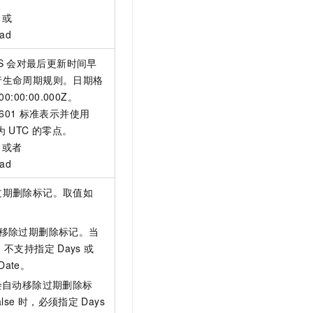
或
oad
S
会对最后更新时间早
行生命周期规则。日期格
00:00:00.000Z。
601
标准表示并使用
为
UTC
的零点。
或者
oad
过期删除标记。取值如
自动移除过期删除标记。当
，不支持指定
Days
或
Date
。
不会自动移除过期删除标
alse
时，必须指定
Days