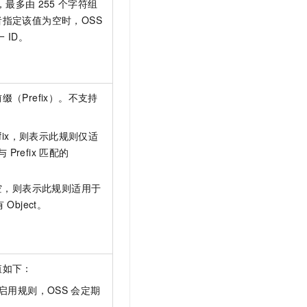
D，最多由
255
个字符组
指定该值为空时，OSS
一
ID。
（Prefix）。不支持
。
efix，则表示此规则仅适
与
Prefix
匹配的
空，则表示此规则适用于
有
Object。
值如下：
示启用规则，OSS
会定期