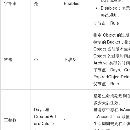
字符串
是
Enabled
Disabled：
略该规则。
父节点：Rule
指定
Object
的过期
控制的
Bucket
Object
当前版本生
Object
的过期时间
容器
否
不涉及
Archive
类型的时
子节点：Days、Crea
ExpiredObjectDele
父节点：Rule
指定生命周期规则
多少天后生效。
Days
与
当请求中存在
IsAc
CreatedBef
IsAccessTime
取值
正整数
1
oreDate
互
生命周期规则在距