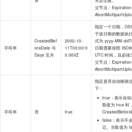
斥
天后生效。
父节点：Expiration
AbortMultipartUpl
指定一个日期，OS
于该日期的数据执
CreatedBef
2002-10-
式为
yyyy-MM-ddT
字符串
oreDate
与
11T00:00:0
日期需要按照
ISO8
Days
互斥
0.000Z
UTC
时间，且必须
父节点：Expiration
AbortMultipartUpl
指定是否自动移除
下：
true：表示
取值为
true
时
字符串
否
true
CreatedBefore
false：表示
记。当取值为
f