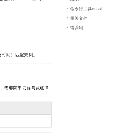
文戏情感细腻自然，动作戏激烈拳拳到肉，实现更强表演能力
支持中英文自由切换，具备更强的噪声鲁棒性
云聚AI 严选权益
SSL 证书
命令行工具ossutil
，一键激活高效办公新体验
精选AI产品，从模型到应用全链提效
相关文档
堡垒机
AI 用量加速计划
应用
错误码
防火墙
、识别商机，让客服更高效、服务更出色。
新老同享，达量后返
千问办公
主机安全
NEW
的智能体编程平台
一站式AI生产力平台
一次修改时间）匹配规则。
AI 应用及服务市场
伶鹊
企业级人与Agent协作平台，接入和调度多个数字员工
智能客服平台，对话机器人、对话分析、智能外呼
AI 应用
大模型服务平台百炼 - 全妙
大模型
应用创作平台
多模态内容创作工具，已接入 DeepSeek
，需要阿里云账号或账号
自然语言处理
数据标注
机器学习
。
息提取
与 AI 智能体进行实时音视频通话
从文本、图片、视频中提取结构化的属性信息
构建支持视频理解的 AI 音视频实时通话应用