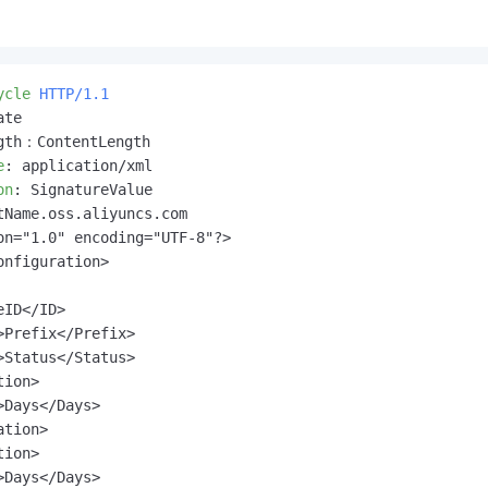
一个 AI 助手
即刻拥有 DeepSeek-R1 满血版
超强辅助，Bol
在企业官网、通讯软件中为客户提供 AI 客服
多种方案随心选，轻松解锁专属 DeepSeek
ycle
HTTP/1.1
te

e
: 
on
: 
tName.oss.aliyuncs.com

on="1.0" encoding="UTF-8"?>

onfiguration>

ID</ID>

>Prefix</Prefix>

>Status</Status>

ion>

Days</Days>

tion>

ion>

Days</Days>
