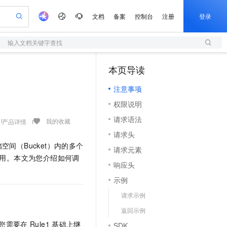
文档
备案
控制台
注册
登录
输入文档关键字查找
验
作计划
器
AI 活动
专业服务
服务伙伴合作计划
开发者社区
加入我们
服务平台百炼
阿里云 OPC 创新助力计划
本页导读
（1）
一站式生成采购清单，支持单品或批量购买
S
io：打造专属 AI 语音助手
S产品伙伴计划（繁花）
峰会
造的大模型服务与应用开发平台
轻量应用服务器
一句话生成原生可编辑精美 PPT 文稿
AI 生产力先锋
Al MaaS 服务伙伴赋能合作
域名
博文
Careers
至高可申请百万元
注意事项
性可伸缩的云计算服务
开启高性价比 AI 编程新体验
Qwen-Audio-3.0-Realtime 端到端实时语音角色扮演
输入一句话想法, 轻松生成专业的 PPT
先锋实践拓展 AI 生产力的边界
快速构建应用程序和网站，即刻迈出上云第一步
Token 补贴，五大权
计划
海大会
伙伴信用分合作计划
商标
问答
社会招聘
权限说明
益加速 OPC 成功
S
eek-V4-Pro
数字证书管理服务（原SSL证书）
一键部署幻兽帕鲁游戏服务器
飞天发布时刻
HOT
划
备案
电子书
校园招聘
请求语法
pSeek-V4-Pro
视频创作，一键激活电商全链路生产力
全托管，含MySQL、PostgreSQL、SQL Server、MariaDB多引擎
实现全站HTTPS，呈现可信的WEB访问
一键购买专属联机服务器，轻松开启游戏
所见，即是所愿
我的收藏
产品详情
更多支持
划
公司注册
镜像站
请求头
视频生成
语音识别与合成
专属 QwenPaw
短信服务
漫剧工坊：一站式动画创作平台
AI 实训营
HOT
间（Bucket）内的多个
合作伙伴培训与认证
请求元素
划
上云迁移
的智能体编程平台
站生成，高效打造优质广告素材
从聊天伙伴进化为能主动干活的本地数字员工
快速生产连贯的高质量长漫剧
从基础到进阶，Agent 创客手把手教你
国内短信简单易用，安全可靠，秒级触达，全球覆盖200+国家和地区。
e-1.1-T2V
Qwen3-TTS-Flash
用。本文为您介绍如何调
lScope
我要反馈
查询合作伙伴
响应头
畅细腻的高质量视频
离线语音合成大模型，多语言方言自适应，低延迟高稳定
n Alibaba Cloud ISV 合作
代维服务
olarDB
建企业门户网站
大数据开发治理平台 DataWorks
10 分钟搭建微信、支付宝小程序
示例
创新加速
ope
登录合作伙伴管理后台
我要建议
站，无忧落地极速上线
以可视化方式快速构建移动和 PC 门户网站
100%兼容MySQL、PostgreSQL，兼容Oracle，支持集中和分布式
高效部署网站，快速应用到小程序
Data Agent 驱动的一站式 Data+AI 开发治理平台
e-1.1-I2V
Cosyvoice-V3-Flash
请求示例
安全
畅自然，细节丰富
高表现力语音合成大模型，语音克隆听感自然
我要投诉
上云场景组合购
伴
返回示例
边界网络安全防护产品
漫剧创作，剧本、分镜、视频高效生成
覆盖90%+业务场景，专享组合折扣价
2V
VPN
Fun-ASR
，您需要在
Rule1
基础上继
SDK