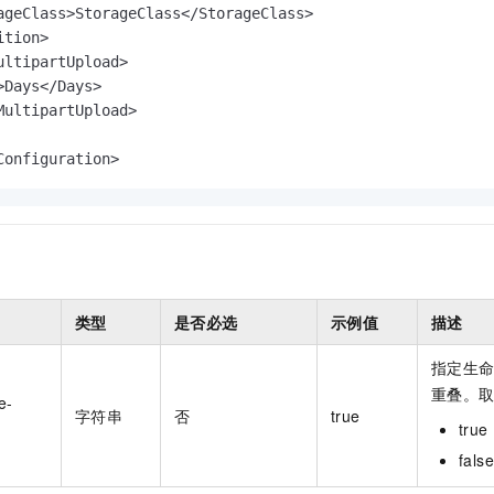
ageClass>StorageClass</StorageClass>

tion>

ultipartUpload>

Days</Days>

MultipartUpload>

Configuration>
类型
是否必选
示例值
描述
指定生
重叠。
e-
字符串
否
true
tr
fa