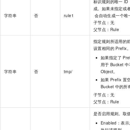
标识规则的唯一
I
成。如果未指定或者
字符串
否
rule1
会自动生成一个唯
子节点：无
父节点：Rule
指定规则所适用的前缀
设置相同的
Prefix
如果指定了
Pr
用于
Bucket
中
字符串
否
tmp/
Object。
如果
Prefix
置
Bucket
中的所
子节点：无
父节点：Rule
是否启用规则。取
Enabled：表
执行该规则。