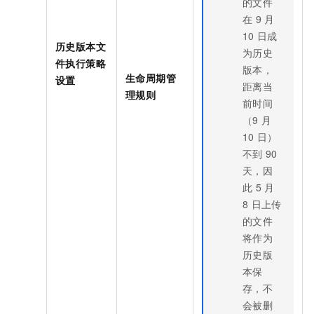
的文件
在
9
月
10
日成
历史版本文
为历史
件执行策略
版本，
生命周期管
设置
距离当
理规则
前时间
（9
月
10
日）
不到
90
天，因
此
5
月
8
日上传
的文件
将作为
历史版
本保
存，不
会被删