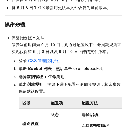
将
5
月
8
日生成的最新历史版本文件恢复为当前版本。
操作步骤
保留指定版本文件
假设当前时间为
9
月
10
日，则通过配置以下生命周期规则可
实现仅保留
5
月
8
日以及
9
月
10
日上传的文件版本。
登录
OSS
管理控制台
。
单击
Bucket 列表
，然后单击
examplebucket。
选择
数据管理
>
生命周期
。
单击
创建规则
，按如下说明配置生命周期规则，其余参数
保留默认配置。
区域
配置项
配置方法
状态
选择
启动
。
基础设置
选择
配置到整个