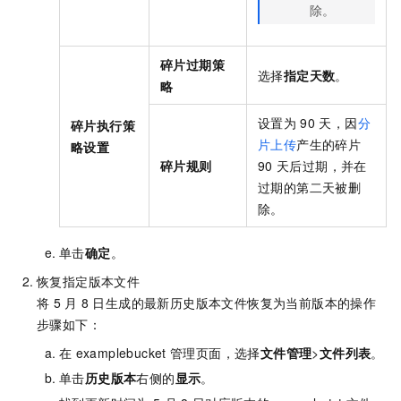
除。
碎片过期策
选择
指定天数
。
略
设置为
90
天，因
分
碎片执行策
片上传
产生的碎片
略设置
碎片规则
90
天后过期，并在
过期的第二天被删
除。
单击
确定
。
恢复指定版本文件
将
5
月
8
日生成的最新历史版本文件恢复为当前版本的操作
步骤如下：
在
examplebucket
管理页面，选择
文件管理
>
文件列表
。
单击
历史版本
右侧的
显示
。