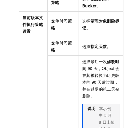
策略
Bucket
。
当前版本文
文件时间策
选择
清理对象删除标
件执行策略
略
记
。
设置
文件时间策
选择
指定天数
。
略
选择最后一次
修改时
间
90
天，Object
会
在其被转换为历史版
本的
90
天后过期，
并在过期的第二天被
删除。
说明
本示例
中
5
月
8
日上传