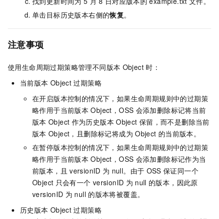
找到更新时间为
5
月
8
日对应版本的
example.txt
文件。
单击目标历史版本右侧的
恢复
。
注意事项
使用生命周期过期策略管理不同版本
Object
时：
当前版本
Object
过期策略
在开启版本控制的情况下，如果生命周期规则中的过期策
略作用于当前版本
Object，OSS
会添加删除标记将当前
版本
Object
作为历史版本
Object
保留，而不是删除当前
版本
Object，且删除标记将成为
Object
的当前版本。
在暂停版本控制的情况下，如果生命周期规则中的过期策
略作用于当前版本
Object，OSS
会添加删除标记作为当
前版本，且
versionID
为
null。由于
OSS
保证同一个
Object
只会有一个
versionID
为
null
的版本，因此原
versionID
为
null
的版本将被覆盖。
历史版本
Object
过期策略