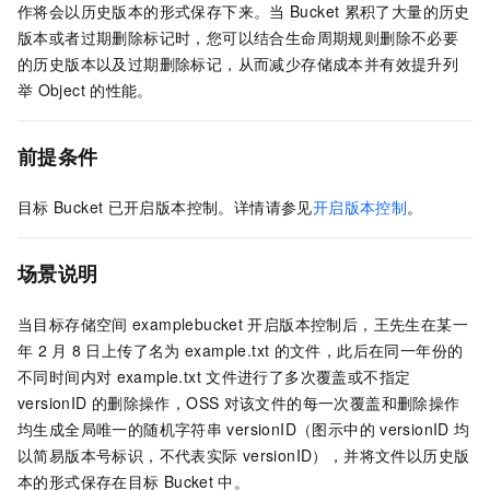
作将会以历史版本的形式保存下来。当
Bucket
累积了大量的历史
版本或者过期删除标记时，您可以结合生命周期规则删除不必要
的历史版本以及过期删除标记，从而减少存储成本并有效提升列
举
Object
的性能。
前提条件
目标
Bucket
已开启版本控制。详情请参见
开启版本控制
。
场景说明
当目标存储空间
examplebucket
开启版本控制后，王先生在某一
年
2
月
8
日上传了名为
example.txt
的文件，此后在同一年份的
不同时间内对
example.txt
文件进行了多次覆盖或不指定
versionID
的删除操作，OSS
对该文件的每一次覆盖和删除操作
均生成全局唯一的随机字符串
versionID（图示中的
versionID
均
以简易版本号标识，不代表实际
versionID），并将文件以历史版
本的形式保存在目标
Bucket
中。