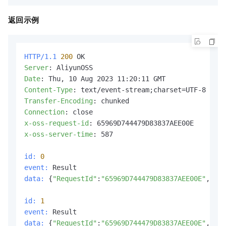
返回示例
HTTP/1.1
200
Server
: 
Date
: 
Content-Type
: 
Transfer-Encoding
: 
Connection
: 
x-oss-request-id
: 
x-oss-server-time
: 
587

id:
0
event:
data:
 {
"RequestId"
:
"65969D744479D83837AEE00E"
,
"Out
id:
1
event:
data:
 {
"RequestId"
:
"65969D744479D83837AEE00E"
,
"Out