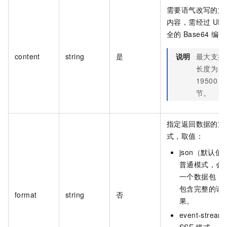
需要语气改写的文
内容，需经过
UR
全的
Base64
编码
content
string
是
说明
最大支持
长度为
19500
字
节。
指定返回数据的方
式，取值：
json（默认值
普通模式，会
一个数据包，
包含完整的请
format
string
否
果。
event-strea