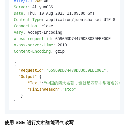
HTTP/1.1
200
Server
: 
Date
: 
Content-Type
: 
Connection
: 
Vary
: 
x-oss-request-id
: 
x-oss-server-time
: 
Content-Encoding
: 
gzip

{
"RequestId"
:
"65969DD74479D83039EBE00E"
,
"Output"
:
{
"Text"
:
"中国的四大名著，也就是四部非常著名的小说
"FinishReason"
:
"stop"
}
}
使用
SSE
进行文档智能语气改写