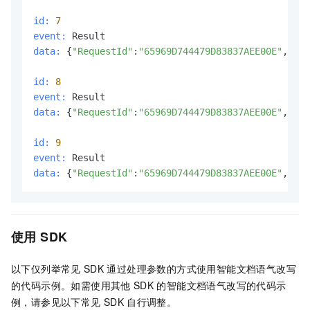
id:
7
event:
data:
 {
"RequestId"
:
"65969D744479D83837AEE00E"
,
"Out
id:
8
event:
data:
 {
"RequestId"
:
"65969D744479D83837AEE00E"
,
"Out
id:
9
event:
data:
 {
"RequestId"
:
"65969D744479D83837AEE00E"
,
"Out
使用
SDK
以下仅列举常见
SDK
通过处理参数的方式使用智能文档语气改写
的代码示例。如需使用其他
SDK
的智能文档语气改写的代码示
例，请参见以下常见
SDK
自行调整。