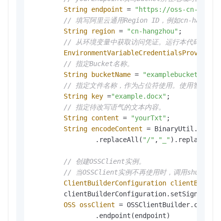
String
endpoint
=
"https://oss-cn-hangz
// 填写阿里云通用Region ID，例如cn-hangzho
String
region
=
"cn-hangzhou"
;

// 从环境变量中获取访问凭证。运行本代码示例之前，请确保
EnvironmentVariableCredentialsProvider
// 指定Bucket名称。
String
bucketName
=
"examplebucket"
;

// 指定文件名称，作为占位符使用。使用智能文
String
key
=
"example.docx"
;

// 指定待改写语气的文本内容。
String
content
=
"yourTxt"
;

String
encodeContent
=
 BinaryUtil.toBas
                .replaceAll(
"/"
,
"_"
).replaceAll
// 创建OSSClient实例。
// 当OSSClient实例不再使用时，调用shutdo
ClientBuilderConfiguration
clientBuilde
        clientBuilderConfiguration.setSignatureV
OSS
ossClient
=
 OSSClientBuilder.create(
                .endpoint(endpoint)
