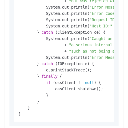
                    + 
"but was rejected with an
            System.out.println(
"Error Message:"
            System.out.println(
"Error Code:"
 + o
            System.out.println(
"Request ID:"
 + o
            System.out.println(
"Host ID:"
 + oe.g
        } 
catch
 (ClientException ce) {

            System.out.println(
"Caught an Clien
                    + 
"a serious internal probl
                    + 
"such as not being able t
            System.out.println(
"Error Message:"
        } 
catch
 (IOException e) {

            e.printStackTrace();

        } 
finally
 {

if
 (ossClient != 
null
) {

                ossClient.shutdown();

            }

        }

    }
