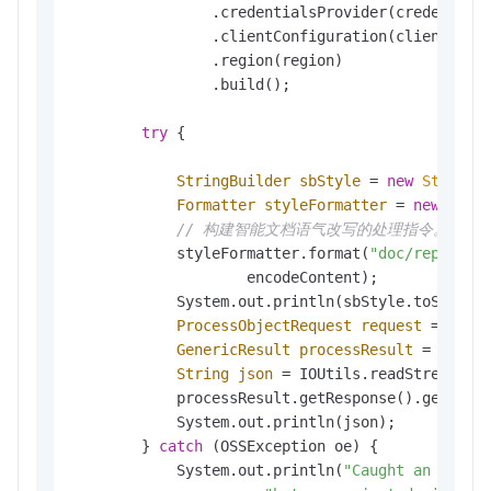
                .credentialsProvider(credentials
                .clientConfiguration(clientBuild
                .region(region)

                .build();

try
 {

StringBuilder
sbStyle
=
new
StringB
Formatter
styleFormatter
=
new
Form
// 构建智能文档语气改写的处理指令。
            styleFormatter.format(
"doc/rephrase
                    encodeContent);

            System.out.println(sbStyle.toString(
ProcessObjectRequest
request
=
new
GenericResult
processResult
=
 ossCli
String
json
=
 IOUtils.readStreamAsS
            processResult.getResponse().getConte
            System.out.println(json);

        } 
catch
 (OSSException oe) {

            System.out.println(
"Caught an OSSEx