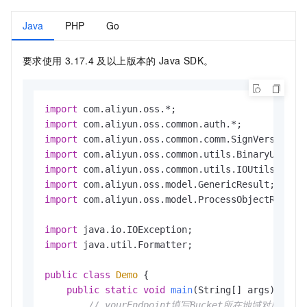
Java
PHP
Go
要求使用
3.17.4
及以上版本的
Java SDK。
import
import
import
import
import
import
import
 com.aliyun.oss.model.ProcessObjectRequest
import
import
 java.util.Formatter;

public
class
Demo
 {

public
static
void
main
(String[] args)
thro
// yourEndpoint填写Bucket所在地域对应的End