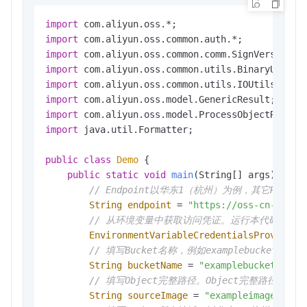
import
import
import
import
import
import
import
import
 java.util.Formatter;

public
class
Demo
 {

public
static
void
main
(String[] args)
thro
// Endpoint以华东1（杭州）为例，其它Regi
String
endpoint
=
"https://oss-cn-hangz
// 从环境变量中获取访问凭证。运行本代码示例之前，请确保
EnvironmentVariableCredentialsProvider
// 填写Bucket名称，例如examplebucket。
String
bucketName
=
"examplebucket"
;

// 填写Object完整路径。Object完整路径中不能
String
sourceImage
=
"exampleimage.png"
;