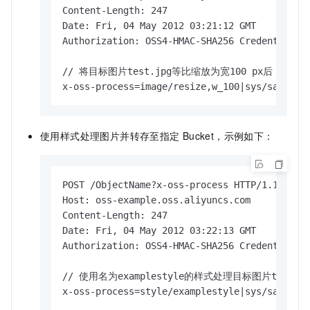
Content-Length: 247

Date: Fri, 04 May 2012 03:21:12 GMT

Authorization: OSS4-HMAC-SHA256 Credential=L
// 将目标图片test.jpg等比缩放为宽100 px后，保存到名
x-oss-process=image/resize,w_100|sys/saveas,
使用样式处理图片并转存至指定
Bucket，示例如下：
POST /ObjectName?x-oss-process HTTP/1.1

Host: oss-example.oss.aliyuncs.com

Content-Length: 247

Date: Fri, 04 May 2012 03:22:13 GMT

Authorization: OSS4-HMAC-SHA256 Credential=L
// 使用名为examplestyle的样式处理目标图片test.j
x-oss-process=style/examplestyle|sys/saveas,