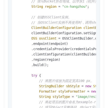
// 填写Bucket所在地域。以华东1（杭州）为例，Re
String
region
=
"cn-hangzhou"
;

// 创建OSSClient实例。
// 当OSSClient实例不再使用时，调用shutdo
ClientBuilderConfiguration
clientBuilde
        clientBuilderConfiguration.setSignatureV
OSS
ossClient
=
 OSSClientBuilder.create(
        .endpoint(endpoint)

        .credentialsProvider(credentialsProvider
        .clientConfiguration(clientBuilderConfig
        .region(region)               

        .build();

try
 {

// 将图片缩放为固定宽高100 px。
StringBuilder
sbStyle
=
new
StringB
Formatter
styleFormatter
=
new
Form
String
styleType
=
"image/resize,m_
// 将处理后的图片命名为example-resize
// 填写Object完整路径。Object完整路径