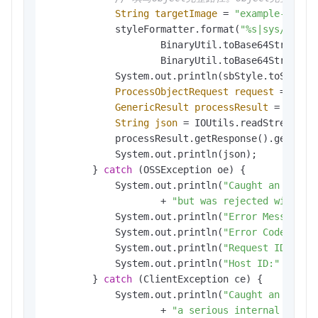
String
targetImage
=
"example-resiz
            styleFormatter.format(
"%s|sys/savea
                    BinaryUtil.toBase64String(ta
                    BinaryUtil.toBase64String(bu
            System.out.println(sbStyle.toString(
ProcessObjectRequest
request
=
new
GenericResult
processResult
=
 ossCl
String
json
=
 IOUtils.readStreamAsS
            processResult.getResponse().getConte
            System.out.println(json);

        } 
catch
 (OSSException oe) {

            System.out.println(
"Caught an OSSEx
                    + 
"but was rejected with an
            System.out.println(
"Error Message:"
            System.out.println(
"Error Code:"
 + 
            System.out.println(
"Request ID:"
 + 
            System.out.println(
"Host ID:"
 + oe.g
        } 
catch
 (ClientException ce) {

            System.out.println(
"Caught an Clien
                    + 
"a serious internal probl