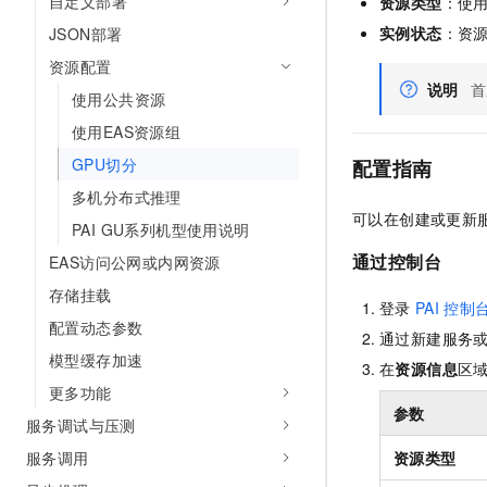
自定义部署
资源类型
：使
AI 产品 免费试用
网络
安全
云开发大赛
实例状态
：资
JSON部署
Tableau 订阅
1亿+ 大模型 tokens 和 
可观测
入门学习赛
资源配置
中间件
AI空中课堂在线直播课
140+云产品 免费试用
说明
首
大模型服务
使用公共资源
上云与迁云
产品新客免费试用，最长1
数据库
使用EAS资源组
生态解决方案
千问AI平台-Token Plan
企业出海
大模型ACA认证体验
大数据计算
GPU切分
配置指南
助力企业全员 AI 认知与能
行业生态解决方案
政企业务
多机分布式推理
媒体服务
千问AI平台-模型体验
可以在创建或更新
开发者生态解决方案
PAI GU系列机型使用说明
在线体验全尺寸、多种模态
企业服务与云通信
AI 开发和 AI 应用解决
通过控制台
EAS访问公网或内网资源
Happy 系列大模型
域名与网站
存储挂载
登录
PAI
控制
配置动态参数
终端用户计算
通过新建服务
模型缓存加速
在
资源信息
区
Serverless
大模型解决方案
更多功能
参数
开发工具
服务调试与压测
快速部署 Dify，高效搭建 
资源类型
服务调用
迁移与运维管理