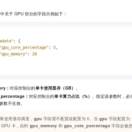
件中关于
GPU
切分的字段示例如下：
adata"
:
{
"gpu_core_percentage"
:
5
,
"gpu_memory"
:
20
ory：
对应控制台的
单卡使用显存（GB）
。
_percentage：
对应控制台的
单卡算力占比（%）
。指定该参数时，必
参数不生效。
果使用显存调度，
gpu
字段需不配置或配置为
0。当
gpu
字段配置为
GPU
卡，此时
gpu_memory
和
gpu_core_percentage
字段会被