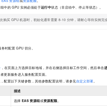
用
EAS
资源组
或
资源配额
。
服务生态伙伴
视觉 Coding、空间感知、多模态思考等全面升级
1M上下文，专为长程任务能力而生
云工开物
企业应用
Night Plan 支持 Qwen 3.8-Max
AI 办公
NEW
源组中的
GPU
实例必须处于
运行中
状态（非启动中、停止等状态）。
Red Hat
30+ 款产品免费体验
夜间 5 折，Qwen/Meoo/TokenPlan 客户专享
AI智能应用
科研合作
ERP
堂（旗舰版）
SUSE
智能客服
次购买
GPU
机器时，初始化通常需要
8-10
分钟，请耐心等待实例完
AI 应用构建
大模型原生
CRM
2个月
自动承接线索
建站小程序
Qoder
大模型服务平台百炼-应用模版
OA 办公系统
HOT
NEW
面向真实软件
个人版上线、团队版降价；千问3.8-Max首发发尝鲜
丰富多元化的应用模版和解决方案
力提升
财税管理
模板建站
万有无界
大模型服务平台百炼-智能体
服务时配置
GPU
切分。
400电话
定制建站
的模型效果
灵活可视化地构建企业级 Agent
方案
广告营销
模板小程序
秒悟
人工智能平台 PAI
定制小程序
云端极速 AI 
新一代 AI 视频生成模型，深度适配广告营销等场景
AI Native 的算法工程平台，一站式完成建模、训练、推理服务部署
台
，在页面上方选择目标地域，并在右侧选择目标工作空间，然后单击
APP 开发
或者更新服务进入服务配置页面。
域，配置以下关键参数，其他参数配置说明，请参见
自定义部署
。
建站系统
描述
AI 应用
10分钟微调：让0.6B模型媲美235B模型
多模态数据信
依托云原生高可用架构,实现Dify私有化部署
用1%尺寸在特定领域达到大模型90%以上效果
选择
EAS
资源组
或
资源配额
。