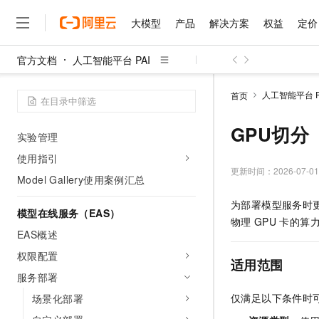
大模型
产品
解决方案
权益
定价
Model Gallery
模型部署及训练
官方文档
人工智能平台 PAI
模型评测
大模型
产品
解决方案
权益
定价
云市场
伙伴
服务
了解阿里云
精选产品
精选解决方案
普惠上云
产品定价
精选商城
成为销售伙伴
售前咨询
为什么选择阿里云
千问AI平台
模型蒸馏
人工智能平台 P
首页
了解云产品的定价详情
大模型服务平台百炼
千问办公，解锁你的工作
普惠上云 官方力荐
分销伙伴
在线服务
网站建设
什么是云计算
大
模型压缩
大模型服务与应用平台
企业级Agent产品，直接
云服务器38元/年起，超
GPU切分
咨询伙伴
多端小程序
技术领先
实验管理
云上成本管理
售后服务
千问大模型
Agency Agents：拥
官方推荐返现计划
大模型
大模型
使用指引
精选产品
精选解决方案
Salesforce 国际版订阅
稳定可靠
管理和优化成本
多元化、高性能、安全可靠
推荐新用户得奖励，单订单
更新时间：
2026-07-01
销售伙伴合作计划
Model Gallery使用案例汇总
自助服务
友盟天域
安全合规
人工智能与机器学习
AI
文本生成
无影云电脑
HappyHorse 打造一
云工开物
为部署模型服务时
无影生态合作计划
在线服务
模型在线服务（EAS）
观测云
分析师报告
随时随地安全接入的云上超
高校专属算力普惠，学生认
计算
互联网应用开发
Qwen3.8-Max
物理
GPU
卡的算
HOT
Salesforce On Alibaba C
工单服务
EAS概述
智能体时代全能旗舰模型
Tuya 物联网平台阿里云
研究报告与白皮书
云解析DNS
快速拥有专属 OpenClaw
Consulting Partner 合
大数据
容器
免费试用
权限配置
短信专区
适用范围
蓝凌 OA
Qwen3.7-Plus
AI 大模型销售与服务生
现代化应用
存储
服务部署
天池大赛
能看、能想、能动手的多模
云原生大数据计算服务 Max
解决方案免费试用 新老
电子合同
仅满足以下条件时
场景化部署
面向分析的企业级SaaS模
最高领取价值200元试用
安全
网络与CDN
AI 算法大赛
Qwen3-VL-Plus
畅捷通