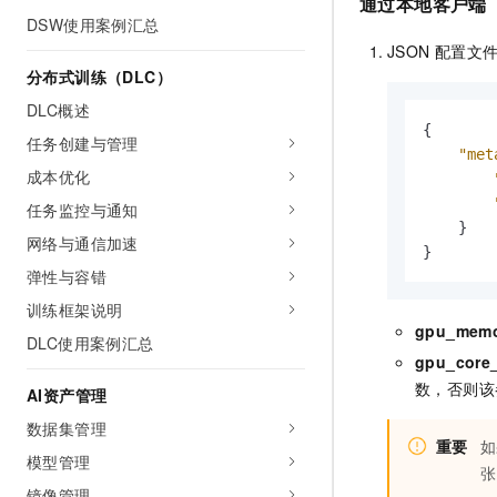
通过本地客户端
DSW使用案例汇总
JSON
配置文
分布式训练（DLC）
DLC概述
{
任务创建与管理
"met
成本优化
任务监控与通知
}
网络与通信加速
}
弹性与容错
训练框架说明
gpu_mem
DLC使用案例汇总
gpu_core
数，否则该
AI资产管理
数据集管理
重要
如
模型管理
张
镜像管理