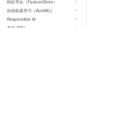
特征平台（FeatureStore）
自动机器学习（AutoML)
Responsible AI
真武 PPU
AI加速
开发参考
API参考
SDK参考
为什么选择阿里云
大模型
产品和定
CLI工具
什么是云计算
千问大模型
全部产品
常见问题
全球基础设施
大模型服务
免费试用
Model Gallery常见问题
技术领先
AI应用构建
产品动态
EAS常见问题
稳定可靠
产品定价
iTAG常见问题
安全合规
配置报价
FeatureStore常见问题