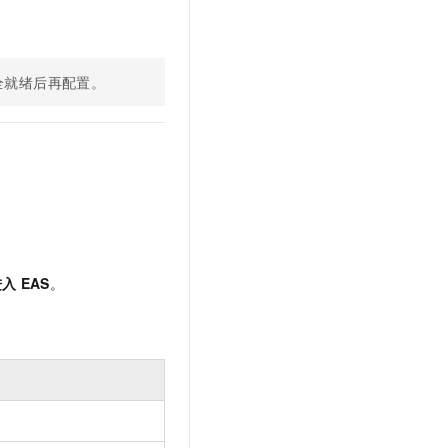
文戏情感细腻自然，动作戏激烈拳拳到肉，实现更强表演能力
支持中英文自由切换，具备更强的噪声鲁棒性
云聚AI 严选权益
SSL 证书
，一键激活高效办公新体验
精选AI产品，从模型到应用全链提效
堡垒机
AI 用量加速计划
全就绪后再配置。
应用
防火墙
、识别商机，让客服更高效、服务更出色。
新老同享，达量后返
千问办公
主机安全
NEW
的智能体编程平台
一站式AI生产力平台
AI 应用及服务市场
伶鹊
企业级人与Agent协作平台，接入和调度多个数字员工
智能客服平台，对话机器人、对话分析、智能外呼
AI 应用
大模型服务平台百炼 - 全妙
大模型
应用创作平台
多模态内容创作工具，已接入 DeepSeek
进入
EAS
。
自然语言处理
数据标注
机器学习
息提取
与 AI 智能体进行实时音视频通话
从文本、图片、视频中提取结构化的属性信息
构建支持视频理解的 AI 音视频实时通话应用