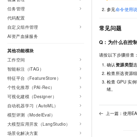
任务管理
参见
命令使用
代码配置
自定义组件管理
常见问题
AI资产血缘服务
Q：为什么在控制
其他功能模块
请按以下步骤排查
工作空间
确认
资源类型
智能标注（iTAG）
检查所选资源
特征平台（FeatureStore）
检查
GPU
实例
个性化推荐（PAI-Rec）
绪。
可视化建模（Designer）
自动机器学习（AutoML）
上一篇：
使用E
模型评测（ModelEval）
大模型应用开发（LangStudio）
场景化解决方案