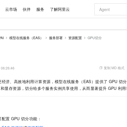
云市场
伙伴
服务
了解阿里云
AI 特惠
数据与 API
成为产品伙伴
企业增值服务
最佳实践
价格计算器
AI 场景体
基础软件
产品伙伴合
阿里云认证
市场活动
配置报价
大模型
AI
模型在线服务（EAS）
服务部署
资源配置
GPU切分
自助选配和估算价格
新方式
域名与网站
睿译宝，AI翻译排版一步到位
智启 AI 普惠权益
产品生态集成认证中心
企业支持计划
云上春晚
千问官方 MaaS 平台，为开发者和 Agent 而生，新用户赠送 1 亿 + tokens 额度
云服务器 EC
Qwen Aud
AI Coding
阿里云Maa
2026 阿里云
为企业打
数据集
Windows
大模型认证
模型
NEW
NEW
交付可用成果
值低价云产品抢先购
提供智能易用的域名与建站服务
上传文档即自动完成翻译和格式还原
至高享 1亿+免费 tokens，加速 Al 应用落地
安全可靠、弹
智能编程，一键
产品生态伙伴
专家技术服务
云上奥运之旅
弹性计算合作
阿里云中企出
手机三要素
宝塔 Linux
全部认证
价格优势
有专属领域专家
对象存储 OSS
GLM-5.2：长任务时代开源旗舰模型
阿里云 OPC 创新助力计划
云数据库 RD
即刻拥有 DeepS
AI 电商营销
产品生态伙伴工作台
企业增值服务台
云栖战略参考
云存储合作计
云栖大会
身份实名认证
CentOS
训练营
推动算力普惠，释放技术红利
的大模型服务
最高返9万
多领域专家智能体,一键组建 AI 虚拟交付团队
至高百万元 Token 补贴，加速一人公司成长
稳定、安全、高性价比、高性能的云存储服务
真正可用的 1M 上下文,一次完成代码全链路开发
轻松解锁专属 Dee
从图文生成到
复制 MD 格式
 06:26:46
云上的中国
数据库合作计
活动全景
短信
Docker
图片和
站式影视创作平台
人工智能平台 PAI
Hermes Agent，打造自进化智能体
Token Plan 模型订阅计划
Qoder
5 分钟轻松部署
AI 广告创作
企业成长
大模型
NEW
信息公告
更经济、高效地利用计算资源，模型在线服务（EAS）提供了
GPU
切分
看见新力量
云网络合作计
OCR 文字识别
JAVA
级电脑
证享300元代金券
可视化编排打通从文字构思到成片全链路闭环
一站式AI开发、训练和推理服务
自主进化，持久记忆，越用越聪明
Qwen3.8-Max 首发尝鲜，限时加量 10 倍，夜间低至2折
面向真实软件
图文、视频一
Kimi-K3
HappyHors
力和显存资源，切分给多个服务实例共享使用，从而显著提升
GPU
利用
NEW
魔搭 Mode
loud
服务实践
官网公告
Kimi 最新旗舰模型，长程编程与推理利器
让文字生成流
金融模力时刻
Salesforce O
版
发票查验
全能环境
Qoder CN
Claude Code + GStack 打造工程团队
千问办公，限时限量积分加倍
云原生数据库 P
低代码高效构
AI 建站
NEW
作计划
计划
创新中心
魔搭 ModelSc
健康状态
让AI从“聊天伙伴”进化为能干活的“数字员工”
覆盖公网/内网、递归/权威、移动APP等全场景解析服务
安装技能 GStack，拥有专属 AI 工程团队
你的AI工作搭子，覆盖日常办公高频场景
基于千问大模型等，支持代码智能生成、研发智能问答
0 代码专业建
客户案例
天气预报查询
操作系统
Deepseek-v4-pro
HappyHors
态合作计划
态智能体模型
旗舰 MoE 大模型，百万上下文与顶尖推理能力
图生视频，流
Compute
同享
容器服务 Kubernetes 版 ACK
万小智 AI 建站低至 15元/月
云防火墙
AI 短剧/漫剧
快递物流查询
WordPress
成为服务伙
高校合作
可配置
GPU
切分功能：
式云数据仓库
点，立即开启云上创新
提供一站式管理容器应用的 K8s 服务
送.CN域名，送备案服务码
云原生的云上
AI助力短剧
GLM-5.2
Wan2.7-T
Ubuntu