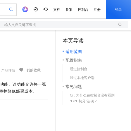
文档
备案
控制台
注册
登录
输入文档关键字查找
验
作计划
器
AI 活动
专业服务
服务伙伴合作计划
开发者社区
加入我们
服务平台百炼
阿里云 OPC 创新助力计划
本页导读
（1）
一站式生成采购清单，支持单品或批量购买
S
io：打造专属 AI 语音助手
S产品伙伴计划（繁花）
峰会
造的大模型服务与应用开发平台
轻量应用服务器
一句话生成原生可编辑精美 PPT 文稿
AI 生产力先锋
Al MaaS 服务伙伴赋能合作
域名
博文
Careers
至高可申请百万元
适用范围
性可伸缩的云计算服务
开启高性价比 AI 编程新体验
Qwen-Audio-3.0-Realtime 端到端实时语音角色扮演
输入一句话想法, 轻松生成专业的 PPT
先锋实践拓展 AI 生产力的边界
快速构建应用程序和网站，即刻迈出上云第一步
Token 补贴，五大权
计划
海大会
伙伴信用分合作计划
商标
问答
社会招聘
配置指南
益加速 OPC 成功
S
eek-V4-Pro
数字证书管理服务（原SSL证书）
一键部署幻兽帕鲁游戏服务器
飞天发布时刻
HOT
划
备案
电子书
校园招聘
通过控制台
pSeek-V4-Pro
视频创作，一键激活电商全链路生产力
全托管，含MySQL、PostgreSQL、SQL Server、MariaDB多引擎
实现全站HTTPS，呈现可信的WEB访问
一键购买专属联机服务器，轻松开启游戏
所见，即是所愿
我的收藏
产品详情
更多支持
划
公司注册
镜像站
通过本地客户端
视频生成
语音识别与合成
专属 QwenPaw
短信服务
漫剧工坊：一站式动画创作平台
AI 实训营
HOT
功能。该功能允许将一张
合作伙伴培训与认证
常见问题
划
上云迁移
的智能体编程平台
站生成，高效打造优质广告素材
从聊天伙伴进化为能主动干活的本地数字员工
快速生产连贯的高质量长漫剧
从基础到进阶，Agent 创客手把手教你
国内短信简单易用，安全可靠，秒级触达，全球覆盖200+国家和地区。
e-1.1-T2V
Qwen3-TTS-Flash
率并降低部署成本。
lScope
我要反馈
查询合作伙伴
Q：为什么在控制台没有看到
畅细腻的高质量视频
离线语音合成大模型，多语言方言自适应，低延迟高稳定
n Alibaba Cloud ISV 合作
代维服务
olarDB
建企业门户网站
大数据开发治理平台 DataWorks
10 分钟搭建微信、支付宝小程序
“GPU切分”选项？
创新加速
ope
登录合作伙伴管理后台
我要建议
站，无忧落地极速上线
以可视化方式快速构建移动和 PC 门户网站
100%兼容MySQL、PostgreSQL，兼容Oracle，支持集中和分布式
高效部署网站，快速应用到小程序
Data Agent 驱动的一站式 Data+AI 开发治理平台
e-1.1-I2V
Cosyvoice-V3-Flash
安全
畅自然，细节丰富
高表现力语音合成大模型，语音克隆听感自然
我要投诉
上云场景组合购
伴
边界网络安全防护产品
漫剧创作，剧本、分镜、视频高效生成
覆盖90%+业务场景，专享组合折扣价
2V
VPN
Fun-ASR