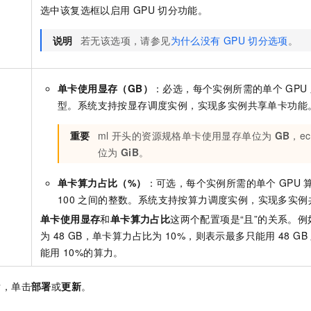
一个 AI 助手
即刻拥有 DeepSeek-R1 满血版
超强辅助，Bol
选中该复选框以启用
GPU
切分功能。
在企业官网、通讯软件中为客户提供 AI 客服
多种方案随心选，轻松解锁专属 DeepSeek
说明
若无该选项，请参见
为什么没有
GPU
切分选项
。
单卡使用显存（GB）
：必选，每个实例所需的单个
GPU
型。系统支持按显存调度实例，实现多实例共享单卡功能
重要
ml
开头的资源规格单卡使用显存单位为
GB
，ec
位为
GiB
。
单卡算力占比（%）
：可选，每个实例所需的单个
GPU
100
之间的整数。系统支持按算力调度实例，实现多实例
单卡使用显存
和
单卡算力占比
这两个配置项是“且”的关系。
为
48 GB，单卡算力占比为
10%，则表示最多只能用
48 GB
能用
10%的算力。
后，单击
部署
或
更新
。