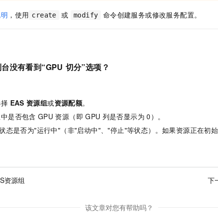
说明
，使用
或
命令创建服务或修改服务配置。
create
modify
台没有看到“GPU
切分”选项？
：
选择
EAS
资源组
或
资源配额
。
组中是否包含
GPU
资源（即
GPU
列是否显示为
0）。
状态是否为"运行中"（非"启动中"、"停止"等状态）。如果资源正在初
AS资源组
下
该文章对您有帮助吗？