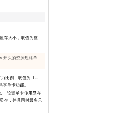
t.diy 一步搞定创意建站
构建大模型应用的安全防护体系
通过自然语言交互简化开发流程,全栈开发支持
通过阿里云安全产品对 AI 应用进行安全防护
显存大小，取值为整
。
s
开头的资源规格单
算力比例，取值为
1～
共享单卡功能。
例如，设置单卡使用显存
显存，并且同时最多只