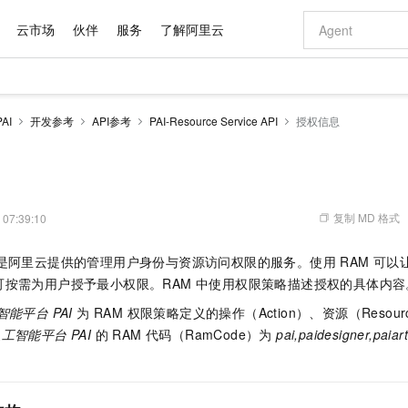
云市场
伙伴
服务
了解阿里云
AI 特惠
数据与 API
成为产品伙伴
企业增值服务
最佳实践
价格计算器
AI 场景体
基础软件
产品伙伴合
阿里云认证
市场活动
配置报价
大模型
AI
开发参考
API参考
PAI-Resource Service API
授权信息
自助选配和估算价格
新方式
域名与网站
睿译宝，AI翻译排版一步到位
智启 AI 普惠权益
产品生态集成认证中心
企业支持计划
云上春晚
千问官方 MaaS 平台，为开发者和 Agent 而生，新用户赠送 1 亿 + tokens 额度
云服务器 EC
Qwen Aud
AI Coding
阿里云Maa
2026 阿里云
为企业打
数据集
Windows
大模型认证
模型
NEW
NEW
交付可用成果
值低价云产品抢先购
提供智能易用的域名与建站服务
上传文档即自动完成翻译和格式还原
至高享 1亿+免费 tokens，加速 Al 应用落地
安全可靠、弹
智能编程，一键
产品生态伙伴
专家技术服务
云上奥运之旅
弹性计算合作
阿里云中企出
手机三要素
宝塔 Linux
全部认证
价格优势
有专属领域专家
对象存储 OSS
GLM-5.2：长任务时代开源旗舰模型
阿里云 OPC 创新助力计划
云数据库 RD
即刻拥有 DeepS
AI 电商营销
产品生态伙伴工作台
企业增值服务台
云栖战略参考
云存储合作计
云栖大会
身份实名认证
CentOS
训练营
推动算力普惠，释放技术红利
的大模型服务
最高返9万
多领域专家智能体,一键组建 AI 虚拟交付团队
至高百万元 Token 补贴，加速一人公司成长
稳定、安全、高性价比、高性能的云存储服务
真正可用的 1M 上下文,一次完成代码全链路开发
轻松解锁专属 Dee
从图文生成到
复制 MD 格式
 07:39:10
云上的中国
数据库合作计
活动全景
短信
Docker
图片和
站式影视创作平台
人工智能平台 PAI
Hermes Agent，打造自进化智能体
Token Plan 模型订阅计划
Qoder
5 分钟轻松部署
AI 广告创作
企业成长
大模型
NEW
信息公告
是阿里云提供的管理用户身份与资源访问权限的服务。使用 RAM 可
看见新力量
云网络合作计
OCR 文字识别
JAVA
级电脑
证享300元代金券
可视化编排打通从文字构思到成片全链路闭环
一站式AI开发、训练和推理服务
自主进化，持久记忆，越用越聪明
Qwen3.8-Max 首发尝鲜，限时加量 10 倍，夜间低至2折
面向真实软件
图文、视频一
Kimi-K3
HappyHors
可按需为用户授予最小权限。RAM 中使用权限策略描述授权的具体内容
NEW
魔搭 Mode
loud
服务实践
官网公告
Kimi 最新旗舰模型，长程编程与推理利器
让文字生成流
金融模力时刻
Salesforce O
版
发票查验
全能环境
Qoder CN
Claude Code + GStack 打造工程团队
千问办公，限时限量积分加倍
云原生数据库 P
低代码高效构
AI 建站
NEW
智能平台 PAI
为 RAM 权限策略定义的操作（Action）、资源（Resou
作计划
计划
创新中心
魔搭 ModelSc
健康状态
让AI从“聊天伙伴”进化为能干活的“数字员工”
覆盖公网/内网、递归/权威、移动APP等全场景解析服务
安装技能 GStack，拥有专属 AI 工程团队
你的AI工作搭子，覆盖日常办公高频场景
基于千问大模型等，支持代码智能生成、研发智能问答
0 代码专业建
工智能平台 PAI
的 RAM 代码（RamCode）为
pai,paidesigner,paiar
客户案例
天气预报查询
操作系统
Deepseek-v4-pro
HappyHors
态合作计划
态智能体模型
旗舰 MoE 大模型，百万上下文与顶尖推理能力
图生视频，流
Compute
同享
容器服务 Kubernetes 版 ACK
万小智 AI 建站低至 15元/月
云防火墙
AI 短剧/漫剧
快递物流查询
WordPress
成为服务伙
高校合作
式云数据仓库
点，立即开启云上创新
提供一站式管理容器应用的 K8s 服务
送.CN域名，送备案服务码
云原生的云上
AI助力短剧
GLM-5.2
Wan2.7-T
Ubuntu