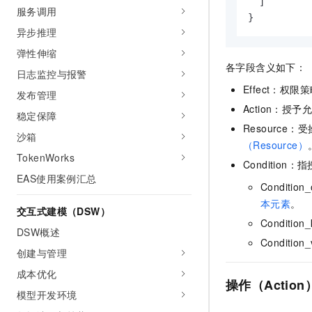
]
10 分钟在聊天系统中增加
服务调用
专有云
}
异步推理
弹性伸缩
各字段含义如下：
日志监控与报警
Effect：权
发布管理
Action：
稳定保障
Resourc
沙箱
（Resource）
TokenWorks
Conditio
EAS使用案例汇总
Condit
本元素
。
交互式建模（DSW）
Conditi
DSW概述
Conditi
创建与管理
成本优化
操作（Action
模型开发环境