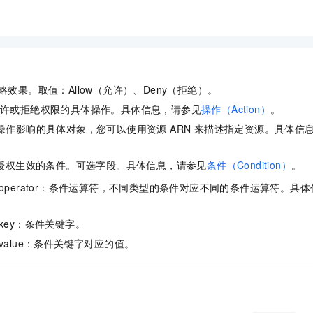
一个 AI 助手
即刻拥有 DeepSeek-R1 满血版
超强辅助，Bol
在企业官网、通讯软件中为客户提供 AI 客服
多种方案随心选，轻松解锁专属 DeepSeek
限策略效果。取值：Allow（允许）、Deny（拒绝）。
授予允许或拒绝权限的具体操作。具体信息，请参见
操作（Action）
。
e：受操作影响的具体对象，您可以使用资源 ARN 来描述指定资源。具体信
。
n：指授权生效的条件。可选字段。具体信息，请参见
条件（Condition）
。
ion_operator：条件运算符，不同类型的条件对应不同的条件运算符。具
on_key：条件关键字。
on_value：条件关键字对应的值。
）