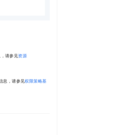
t.diy 一步搞定创意建站
构建大模型应用的安全防护体系
通过自然语言交互简化开发流程,全栈开发支持
通过阿里云安全产品对 AI 应用进行安全防护
息，请参见
资源
体信息，请参见
权限策略基