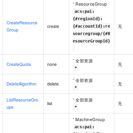
*
ResourceGroup
acs:pai:
{#regionId}:
CreateResource
create
无
{#accountId}:re
Group
sourcegroup/{#R
esourceGroupId}
*
全部资源
CreateQuota
none
无
*
*
全部资源
DeleteAlgorithm
delete
无
*
ListResourceGro
*
全部资源
list
无
ups
*
*
MachineGroup
acs:pai: