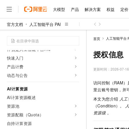
大模型
产品
解决方案
权益
定价
官方文档
人工智能平台 PAI
大模型
产品
解决方案
权益
定价
云市场
伙伴
服务
了解阿里云
精选产品
精选解决方案
普惠上云
产品定价
精选商城
成为销售伙伴
售前咨询
为什么选择阿里云
千问AI平台
人工智能平台 P
首页
开始使用
了解云产品的定价详情
大模型服务平台百炼
千问办公，解锁你的工作
普惠上云 官方力荐
分销伙伴
在线服务
网站建设
什么是云计算
大
什么是人工智能平台PAI
大模型服务与应用平台
企业级Agent产品，直接
云服务器38元/年起，超
授权信息
咨询伙伴
多端小程序
技术领先
快速入门
云上成本管理
售后服务
千问大模型
Agency Agents：拥
官方推荐返现计划
大模型
大模型
精选产品
精选解决方案
Salesforce 国际版订阅
稳定可靠
产品计费
管理和优化成本
多元化、高性能、安全可靠
推荐新用户得奖励，单订单
更新时间：
2026-07-16
销售伙伴合作计划
自助服务
动态与公告
友盟天域
安全合规
人工智能与机器学习
AI
文本生成
无影云电脑
HappyHorse 打造一
云工开物
访问控制（RAM）
无影生态合作计划
在线服务
观测云
分析师报告
随时随地安全接入的云上超
高校专属算力普惠，学生认
计算
互联网应用开发
AI计算资源
Qwen3.8-Max
里云账号密钥，并
HOT
Salesforce On Alibaba C
工单服务
智能体时代全能旗舰模型
Tuya 物联网平台阿里云
研究报告与白皮书
AI计算资源概述
云解析DNS
快速拥有专属 OpenClaw
本文为您介绍
人工
Consulting Partner 合
大数据
容器
免费试用
短信专区
（Condition）。
人
资源池
蓝凌 OA
Qwen3.7-Plus
AI 大模型销售与服务生
现代化应用
存储
天池大赛
资源级
。
能看、能想、能动手的多模
资源配额（Quota）
云原生大数据计算服务 Max
解决方案免费试用 新老
电子合同
面向分析的企业级SaaS模
最高领取价值200元试用
安全
自持计算资源
网络与CDN
AI 算法大赛
Qwen3-VL-Plus
畅捷通