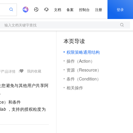
文档
备案
控制台
注册
登录
输入文档关键字查找
验
作计划
器
AI 活动
专业服务
服务伙伴合作计划
开发者社区
加入我们
服务平台百炼
阿里云 OPC 创新助力计划
本页导读
（1）
一站式生成采购清单，支持单品或批量购买
S
io：打造专属 AI 语音助手
S产品伙伴计划（繁花）
峰会
造的大模型服务与应用开发平台
轻量应用服务器
一句话生成原生可编辑精美 PPT 文稿
AI 生产力先锋
Al MaaS 服务伙伴赋能合作
域名
博文
Careers
至高可申请百万元
权限策略通用结构
性可伸缩的云计算服务
开启高性价比 AI 编程新体验
Qwen-Audio-3.0-Realtime 端到端实时语音角色扮演
输入一句话想法, 轻松生成专业的 PPT
先锋实践拓展 AI 生产力的边界
快速构建应用程序和网站，即刻迈出上云第一步
Token 补贴，五大权
计划
海大会
伙伴信用分合作计划
商标
问答
社会招聘
操作（Action）
益加速 OPC 成功
S
eek-V4-Pro
数字证书管理服务（原SSL证书）
一键部署幻兽帕鲁游戏服务器
飞天发布时刻
HOT
划
备案
电子书
校园招聘
资源（Resource）
pSeek-V4-Pro
视频创作，一键激活电商全链路生产力
全托管，含MySQL、PostgreSQL、SQL Server、MariaDB多引擎
实现全站HTTPS，呈现可信的WEB访问
一键购买专属联机服务器，轻松开启游戏
所见，即是所愿
我的收藏
产品详情
更多支持
划
公司注册
镜像站
条件（Condition）
视频生成
语音识别与合成
专属 QwenPaw
短信服务
漫剧工坊：一站式动画创作平台
AI 实训营
HOT
以让您避免与其他用户共享阿
合作伙伴培训与认证
相关操作
划
上云迁移
的智能体编程平台
站生成，高效打造优质广告素材
从聊天伙伴进化为能主动干活的本地数字员工
快速生产连贯的高质量长漫剧
从基础到进阶，Agent 创客手把手教你
国内短信简单易用，安全可靠，秒级触达，全球覆盖200+国家和地区。
e-1.1-T2V
Qwen3-TTS-Flash
。
lScope
我要反馈
查询合作伙伴
畅细腻的高质量视频
离线语音合成大模型，多语言方言自适应，低延迟高稳定
n Alibaba Cloud ISV 合作
代维服务
olarDB
建企业门户网站
大数据开发治理平台 DataWorks
10 分钟搭建微信、支付宝小程序
rce）和条件
创新加速
ope
登录合作伙伴管理后台
我要建议
站，无忧落地极速上线
以可视化方式快速构建移动和 PC 门户网站
100%兼容MySQL、PostgreSQL，兼容Oracle，支持集中和分布式
高效部署网站，快速应用到小程序
Data Agent 驱动的一站式 Data+AI 开发治理平台
tlab
，支持的授权粒度为
e-1.1-I2V
Cosyvoice-V3-Flash
安全
畅自然，细节丰富
高表现力语音合成大模型，语音克隆听感自然
我要投诉
上云场景组合购
伴
边界网络安全防护产品
漫剧创作，剧本、分镜、视频高效生成
覆盖90%+业务场景，专享组合折扣价
2V
VPN
Fun-ASR