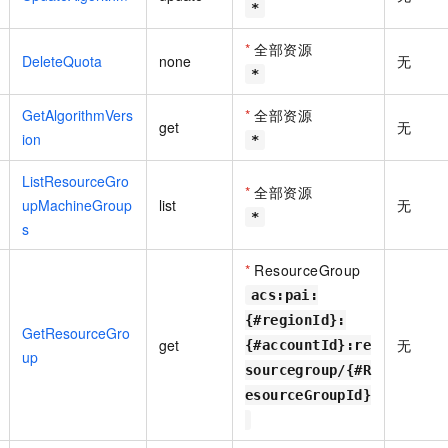
*
*
全部资源
DeleteQuota
none
无
*
GetAlgorithmVers
*
全部资源
get
无
ion
*
ListResourceGro
*
全部资源
upMachineGroup
list
无
*
s
*
ResourceGroup
acs:pai:
{#regionId}:
GetResourceGro
get
无
{#accountId}:re
up
sourcegroup/{#R
esourceGroupId}