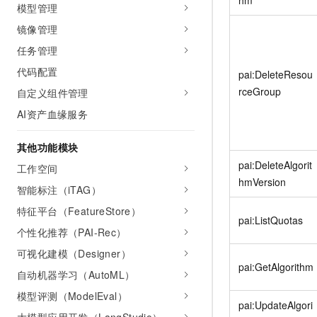
hm
模型管理
镜像管理
任务管理
代码配置
pai:DeleteResou
rceGroup
自定义组件管理
AI资产血缘服务
其他功能模块
pai:DeleteAlgorit
工作空间
hmVersion
智能标注（iTAG）
特征平台（FeatureStore）
pai:ListQuotas
个性化推荐（PAI-Rec）
可视化建模（Designer）
pai:GetAlgorithm
自动机器学习（AutoML）
模型评测（ModelEval）
pai:UpdateAlgori