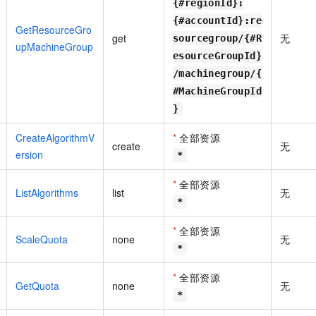
{#regionId}:
{#accountId}:re
GetResourceGro
get
无
sourcegroup/{#R
upMachineGroup
esourceGroupId}
/machinegroup/{
#MachineGroupId
}
CreateAlgorithmV
*
全部资源
create
无
ersion
*
*
全部资源
ListAlgorithms
list
无
*
*
全部资源
ScaleQuota
none
无
*
*
全部资源
GetQuota
none
无
*