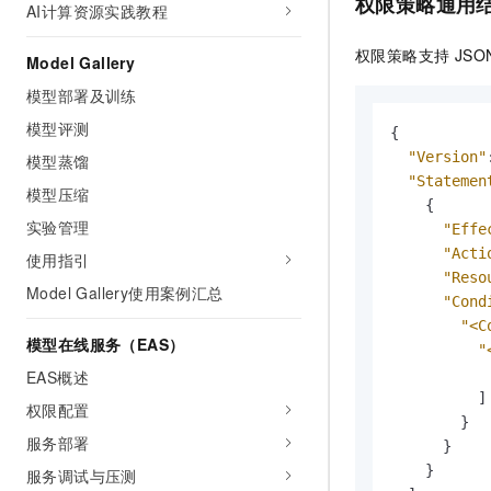
权限策略通用
AI计算资源实践教程
AI 产品 免费试用
网络
安全
云开发大赛
Tableau 订阅
1亿+ 大模型 tokens 和 
权限策略支持 JS
Model Gallery
可观测
入门学习赛
中间件
AI空中课堂在线直播课
140+云产品 免费试用
大模型服务
模型部署及训练
上云与迁云
产品新客免费试用，最长1
数据库
模型评测
生态解决方案
{
千问AI平台-Token Plan
企业出海
大模型ACA认证体验
大数据计算
"Version"
模型蒸馏
助力企业全员 AI 认知与能
行业生态解决方案
"Statemen
模型压缩
政企业务
媒体服务
{
千问AI平台-模型体验
开发者生态解决方案
实验管理
"Effe
在线体验全尺寸、多种模态
企业服务与云通信
"Acti
使用指引
AI 开发和 AI 应用解决
Happy 系列大模型
"Reso
Model Gallery使用案例汇总
域名与网站
"Cond
"<C
终端用户计算
模型在线服务（EAS）
"
EAS概述
Serverless
大模型解决方案
]
权限配置
开发工具
}
快速部署 Dify，高效搭建 
服务部署
}
迁移与运维管理
}
服务调试与压测