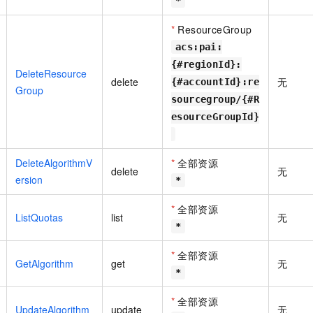
*
*
ResourceGroup
acs:pai:
{#regionId}:
DeleteResource
delete
无
{#accountId}:re
Group
sourcegroup/{#R
esourceGroupId}
DeleteAlgorithmV
*
全部资源
delete
无
ersion
*
*
全部资源
ListQuotas
list
无
*
*
全部资源
GetAlgorithm
get
无
*
*
全部资源
UpdateAlgorithm
update
无