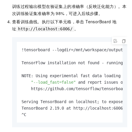
训练过程输出模型在验证集上的准确率（反映泛化能力）。本
次训练验证集准确率为 98%，可进入后续步骤。
查看训练曲线。执行以下单元格，单击 TensorBoard 地
址
。
http://localhost:6006/
!tensorboard --logdir=/mnt/workspace/output/run
TensorFlow installation not found - running wi
NOTE: Using experimental fast data loading log
"--load_fast=false"
 and report issues on Gi
    https://github.com/tensorflow/tensorboard/i
Serving TensorBoard on localhost; to expose to 
TensorBoard 2.19.0 at http://localhost:6006/ (P
^C