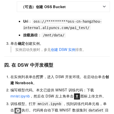
（可选）创建 OSS Bucket
Uri
：
oss://**********oss-cn-hangzhou-
internal.aliyuncs.com/pai_test/
挂载路径
：
/mnt/data/
单击
确定
创建实例。
实例启动失败时，参见
创建
DSW
实例
排查。
四. 在 DSW 中开发模型
在实例列表单击
打开
，进入 DSW 开发环境。在启动台单击
创
建 Notebook
。
编写模型代码。本文已提供 MNIST 训练代码：下载
mnist.ipynb
，然后在 DSW 左上角单击
图标上传文件。
训练模型。打开
，找到训练代码单元格，单
mnist.ipynb
击
执行。代码将自动下载 MNIST 数据集到
目
dataSet