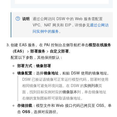
说明
通过公网访问 DSW 中的 Web 服务需配置
VPC、NAT 网关和 EIP，详情参见
通过公网访
问实例中的服务
。
创建 EAS 服务。在 PAI 控制台左侧导航栏单击
模型在线服务
（EAS）
>
部署服务
>
自定义部署
。
配置以下参数，其他保持默认：
部署方式
：
镜像部署
镜像配置
：选择
镜像地址
，粘贴 DSW 使用的镜像地址。
DSW 已验证该镜像可正常运行模型代码，部署时使用
相同镜像可避免环境问题。在 DSW 的
实例列表
页
面，找到目标实例对应的
镜像版本
列，单击镜像地址
右侧的复制图标即可获取该镜像地址。
存储挂载
：模型文件和 Web 接口代码已拷贝至 OSS。单
击
OSS
，选择对应路径。