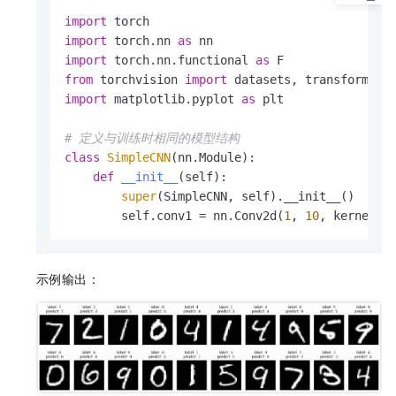
import
import
 torch.nn 
as
import
 torch.nn.functional 
as
from
 torchvision 
import
import
 matplotlib.pyplot 
as
 plt

# 定义与训练时相同的模型结构
class
SimpleCNN
(nn.Module):

def
__init__
(
self
):

super
(SimpleCNN, self).__init__()

        self.conv1 = nn.Conv2d(
1
, 
10
, kernel_s
示例输出：