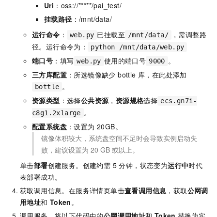
Uri
：oss://*****/pai_test/
挂载路径
：/mnt/data/
运行命令
：
已挂载至
，需调整路
web.py
/mnt/data/
径。运行命令为：
python /mnt/data/web.py
端口号
：填写
使用的端口号
。
web.py
9000
三方库配置
：所选镜像缺少 bottle 库，在此处添加
。
bottle
资源类型
：选择
公共资源
，
资源规格
选择
ecs.gn7i-
。
c8g1.2xlarge
配置系统盘
：设置为 20GB。
镜像体积较大，系统盘空间不足时会导致实例启动失
败，建议设置为 20 GB 或以上。
单击
部署
创建服务。创建约需 5 分钟，状态变为
运行中
时代
表部署成功。
获取调用信息。在服务详情页单击
查看调用信息
，获取
公网调
用地址
和
Token
。
调用服务。将以下代码中的
公网调用地址
和
Token
替换为实