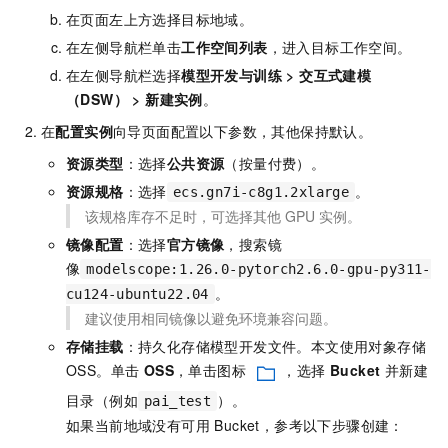
在页面左上方选择目标地域。
在左侧导航栏单击
工作空间列表
，进入目标工作空间。
在左侧导航栏选择
模型开发与训练
>
交互式建模
（DSW）
>
新建实例
。
在
配置实例
向导页面配置以下参数，其他保持默认。
资源类型
：选择
公共资源
（按量付费）。
资源规格
：选择
。
ecs.gn7i-c8g1.2xlarge
该规格库存不足时，可选择其他 GPU 实例。
镜像配置
：选择
官方镜像
，搜索镜
像
modelscope:1.26.0-pytorch2.6.0-gpu-py311-
。
cu124-ubuntu22.04
建议使用相同镜像以避免环境兼容问题。
存储挂载
：持久化存储模型开发文件。本文使用对象存储
OSS。单击
OSS
，单击图标
，选择
Bucket
并新建
目录（例如
）。
pai_test
如果当前地域没有可用 Bucket，参考以下步骤创建：