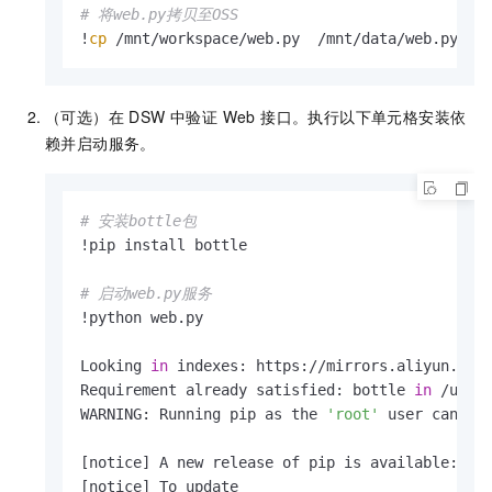
# 将web.py拷贝至OSS
!
cp
 /mnt/workspace/web.py  /mnt/data/web.py
（可选）在 DSW 中验证 Web 接口。执行以下单元格安装依
赖并启动服务。
# 安装bottle包
!pip install bottle

# 启动web.py服务
!python web.py

Looking 
in
 indexes: https://mirrors.aliyun.com/
Requirement already satisfied: bottle 
in
 /usr/l
WARNING: Running pip as the 
'root'
 user can re
[notice] A new release of pip is available: 23.
[notice] To update