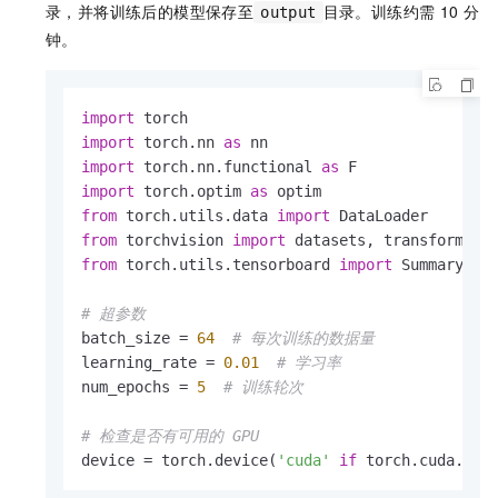
录，并将训练后的模型保存至
目录。训练约需 10 分
output
钟。
import
import
 torch.nn 
as
import
 torch.nn.functional 
as
import
 torch.optim 
as
from
 torch.utils.data 
import
from
 torchvision 
import
from
 torch.utils.tensorboard 
import
 SummaryWrit
# 超参数
batch_size = 
64
# 每次训练的数据量
learning_rate = 
0.01
# 学习率
num_epochs = 
5
# 训练轮次
# 检查是否有可用的 GPU
device = torch.device(
'cuda'
if
 torch.cuda.is_