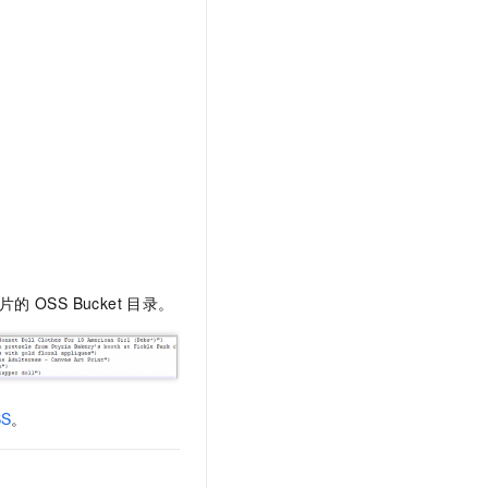
文戏情感细腻自然，动作戏激烈拳拳到肉，实现更强表演能力
支持中英文自由切换，具备更强的噪声鲁棒性
云聚AI 严选权益
SSL 证书
，一键激活高效办公新体验
精选AI产品，从模型到应用全链提效
堡垒机
AI 用量加速计划
应用
防火墙
、识别商机，让客服更高效、服务更出色。
新老同享，达量后返
千问办公
主机安全
NEW
的智能体编程平台
一站式AI生产力平台
AI 应用及服务市场
伶鹊
企业级人与Agent协作平台，接入和调度多个数字员工
智能客服平台，对话机器人、对话分析、智能外呼
AI 应用
大模型服务平台百炼 - 全妙
大模型
应用创作平台
多模态内容创作工具，已接入 DeepSeek
片的
OSS Bucket
目录。
自然语言处理
数据标注
机器学习
SS
。
息提取
与 AI 智能体进行实时音视频通话
从文本、图片、视频中提取结构化的属性信息
构建支持视频理解的 AI 音视频实时通话应用