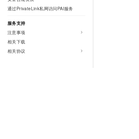
通过PrivateLink私网访问PAI服务
服务支持
注意事项
相关下载
相关协议
为什么选择阿里云
大模型
产品和定
什么是云计算
千问大模型
全部产品
全球基础设施
大模型服务
免费试用