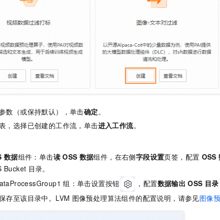
参数（或保持默认），单击
确定
。
表，选择已创建的工作流，单击
进入工作流
。
S
数据
组件：单击
读
OSS
数据
组件，在右侧
字段设置
页签，配置
OSS
 Bucket
目录。
ataProcessGroup1
组：单击设置按钮
，配置
数据输出
OSS
目录
保存至该目录中。LVM
图像预处理算法组件的配置说明，请参见
图像