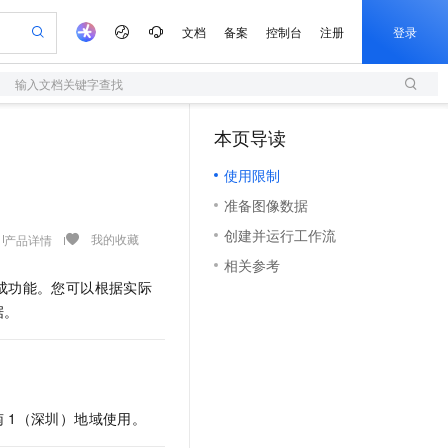
文档
备案
控制台
注册
登录
输入文档关键字查找
验
作计划
器
AI 活动
专业服务
服务伙伴合作计划
开发者社区
加入我们
服务平台百炼
阿里云 OPC 创新助力计划
本页导读
（1）
一站式生成采购清单，支持单品或批量购买
S
可编辑精美 PPT 文稿
S产品伙伴计划（繁花）
峰会
造的大模型服务与应用开发平台
轻量应用服务器
Agency Agents：拥有专属领域专家
AI 生产力先锋
Al MaaS 服务伙伴赋能合作
域名
博文
Careers
至高可申请百万元
使用限制
性可伸缩的云计算服务
 轻松生成专业的 PPT
开启高性价比 AI 编程新体验
先锋实践拓展 AI 生产力的边界
快速构建应用程序和网站，即刻迈出上云第一步
多领域专家智能体,一键组建 AI 虚拟交付团队
Token 补贴，五大权
计划
海大会
伙伴信用分合作计划
商标
问答
社会招聘
准备图像数据
益加速 OPC 成功
S
帕鲁游戏服务器
数字证书管理服务（原SSL证书）
HappyHorse 打造一站式影视创作平台
飞天发布时刻
HOT
划
备案
电子书
校园招聘
创建并运行工作流
联机服务器，轻松开启游戏
视频创作，一键激活电商全链路生产力
全托管，含MySQL、PostgreSQL、SQL Server、MariaDB多引擎
实现全站HTTPS，呈现可信的WEB访问
所见，即是所愿
可视化编排打通从文字构思到成片全链路闭环
我的收藏
产品详情
更多支持
划
公司注册
镜像站
相关参考
视频生成
语音识别与合成
 智能体与工作流应用
短信服务
漫剧工坊：一站式动画创作平台
AI 实训营
成功能。您可以根据实际
合作伙伴培训与认证
划
上云迁移
的智能体编程平台
站生成，高效打造优质广告素材
通过阿里云百炼高效搭建AI应用,助力高效开发
快速生产连贯的高质量长漫剧
从基础到进阶，Agent 创客手把手教你
国内短信简单易用，安全可靠，秒级触达，全球覆盖200+国家和地区。
e-1.1-T2V
Qwen3-TTS-Flash
据。
lScope
我要反馈
查询合作伙伴
畅细腻的高质量视频
离线语音合成大模型，多语言方言自适应，低延迟高稳定
n Alibaba Cloud ISV 合作
代维服务
olarDB
建企业门户网站
大数据开发治理平台 DataWorks
10 分钟搭建微信、支付宝小程序
创新加速
ope
登录合作伙伴管理后台
我要建议
站，无忧落地极速上线
以可视化方式快速构建移动和 PC 门户网站
100%兼容MySQL、PostgreSQL，兼容Oracle，支持集中和分布式
高效部署网站，快速应用到小程序
Data Agent 驱动的一站式 Data+AI 开发治理平台
e-1.1-I2V
Cosyvoice-V3-Flash
安全
畅自然，细节丰富
高表现力语音合成大模型，语音克隆听感自然
我要投诉
上云场景组合购
伴
南
1（深圳）地域使用。
边界网络安全防护产品
漫剧创作，剧本、分镜、视频高效生成
覆盖90%+业务场景，专享组合折扣价
2V
VPN
Fun-ASR