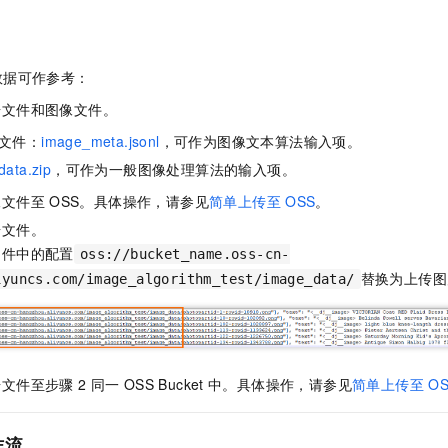
服务生态伙伴
视觉 Coding、空间感知、多模态思考等全面升级
1M上下文，专为长程任务能力而生
云工开物
企业应用
Night Plan 支持 Qwen 3.8-Max
AI 办公
NEW
Red Hat
30+ 款产品免费体验
夜间 5 折，Qwen/Meoo/TokenPlan 客户专享
AI智能应用
科研合作
ERP
堂（旗舰版）
SUSE
数据可作参考：
智能客服
AI 应用构建
大模型原生
CRM
2个月
自动承接线索
据文件和图像文件。
建站小程序
Qoder
大模型服务平台百炼-应用模版
OA 办公系统
HOT
NEW
文件：
image_meta.jsonl
，可作为图像文本算法输入项。
面向真实软件
个人版上线、团队版降价；千问3.8-Max首发发尝鲜
丰富多元化的应用模版和解决方案
力提升
财税管理
模板建站
data.zip
，可作为一般图像处理算法的输入项。
万有无界
大模型服务平台百炼-智能体
像文件至
OSS。具体操作，请参见
简单上传至
OSS
。
400电话
定制建站
的模型效果
灵活可视化地构建企业级 Agent
据文件。
方案
广告营销
模板小程序
秒悟
文件中的配置
人工智能平台 PAI
oss://bucket_name.oss-cn-
定制小程序
云端极速 AI 
新一代 AI 视频生成模型，深度适配广告营销等场景
AI Native 的算法工程平台，一站式完成建模、训练、推理服务部署
替换为上传图
iyuncs.com/image_algorithm_test/image_data/
APP 开发
建站系统
文件至步骤 2
同一
OSS Bucket
中。具体操作，请参见
简单上传至
O
AI 应用
10分钟微调：让0.6B模型媲美235B模型
多模态数据信
依托云原生高可用架构,实现Dify私有化部署
用1%尺寸在特定领域达到大模型90%以上效果
作流