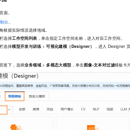
一个 AI 助手
即刻拥有 DeepSeek-R1 满血版
超强辅助，Bol
在企业官网、通讯软件中为客户提供 AI 客服
多种方案随心选，轻松解锁专属 DeepSeek
页面。
制台
。
角根据实际情况选择地域。
栏选择
工作空间列表
，单击指定工作空间名称，进入对应工作空间。
栏选择
模型开发与训练
>
可视化建模（Designer）
，进入
Designer
页签下，选择
业务领域
>
多模态大模型
，单击
图像-文本对过滤
模板卡