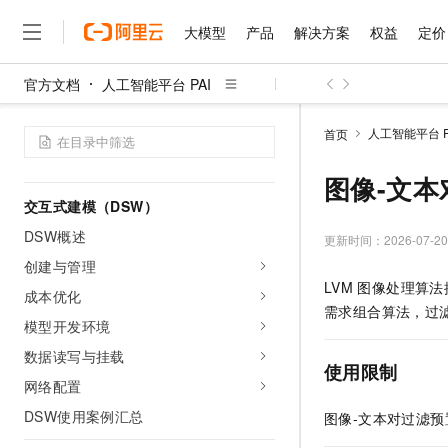
日志监控与报警
大模型
产品
解决方案
权益
定价
发布管理
稳定保障
官方文档
人工智能平台 PAI
沙箱
大模型
产品
解决方案
权益
定价
云市场
伙伴
服务
了解阿里云
精选产品
精选解决方案
普惠上云
产品定价
精选商城
成为销售伙伴
售前咨询
为什么选择阿里云
千问AI平台
TokenWorks
人工智能平台 P
首页
了解云产品的定价详情
大模型服务平台百炼
睿译宝，AI翻译排版一
普惠上云 官方力荐
分销伙伴
在线服务
网站建设
什么是云计算
大
EAS使用案例汇总
大模型服务与应用平台
上传文档即自动完成翻译和
云服务器38元/年起，超
图像-文本
咨询伙伴
多端小程序
技术领先
云上成本管理
交互式建模（DSW）
售后服务
千问大模型
GLM-5.2：长任务时代
官方推荐返现计划
大模型
大模型
精选产品
精选解决方案
Salesforce 国际版订阅
稳定可靠
DSW概述
管理和优化成本
多元化、高性能、安全可靠
推荐新用户得奖励，单订单
更新时间：
2026-07-20
销售伙伴合作计划
自助服务
友盟天域
安全合规
人工智能与机器学习
AI
创建与管理
文本生成
无影云电脑
Hermes Agent，打造
云工开物
LVM
图像处理算法
无影生态合作计划
在线服务
成本优化
观测云
分析师报告
随时随地安全接入的云上超
自主进化，持久记忆，越用
高校专属算力普惠，学生认
计算
互联网应用开发
Qwen3.8-Max
需求组合算法，过
HOT
Salesforce On Alibaba C
工单服务
模型开发环境
智能体时代全能旗舰模型
Tuya 物联网平台阿里云
研究报告与白皮书
云解析DNS
快速拥有专属 OpenClaw
Consulting Partner 合
大数据
容器
数据读写与挂载
免费试用
短信专区
使用限制
蓝凌 OA
Qwen3.7-Plus
AI 大模型销售与服务生
网络配置
现代化应用
存储
天池大赛
能看、能想、能动手的多模
云原生大数据计算服务 Max
解决方案免费试用 新老
电子合同
DSW使用案例汇总
图像-文本对过滤
面向分析的企业级SaaS模
最高领取价值200元试用
安全
网络与CDN
AI 算法大赛
Qwen3-VL-Plus
畅捷通