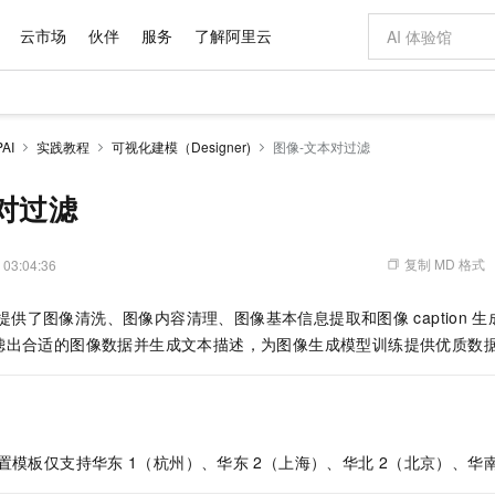
云市场
伙伴
服务
了解阿里云
AI 特惠
数据与 API
成为产品伙伴
企业增值服务
最佳实践
价格计算器
AI 场景体
基础软件
产品伙伴合
阿里云认证
市场活动
配置报价
大模型
AI
实践教程
可视化建模（Designer)
图像-文本对过滤
自助选配和估算价格
步到位
域名与网站
智启 AI 普惠权益
产品生态集成认证中心
企业支持计划
云上春晚
Qwen Audio：打造专属 AI 语音助手
千问官方 MaaS 平台，为开发者和 Agent 而生，新用户赠送 1 亿 + tokens 额度
云服务器 EC
一句话生成原生
AI Coding
阿里云Maa
2026 阿里云
为企业打
数据集
Windows
大模型认证
模型
NEW
NEW
格式还原
值低价云产品抢先购
提供智能易用的域名与建站服务
至高享 1亿+免费 tokens，加速 Al 应用落地
Qwen-Audio-3.0-Realtime 端到端实时语音角色扮演
安全可靠、弹
输入一句话想法,
智能编程，一键
对过滤
产品生态伙伴
专家技术服务
云上奥运之旅
弹性计算合作
阿里云中企出
手机三要素
宝塔 Linux
全部认证
价格优势
开源旗舰模型
对象存储 OSS
即刻拥有 DeepSeek-V4-Pro
阿里云 OPC 创新助力计划
云数据库 RD
一键部署幻兽
AI 电商营销
产品生态伙伴工作台
企业增值服务台
云栖战略参考
云存储合作计
云栖大会
身份实名认证
CentOS
训练营
推动算力普惠，释放技术红利
的大模型服务
最高返9万
真正可用的 1M 上下文,一次完成代码全链路开发
轻松解锁专属 DeepSeek-V4-Pro
至高百万元 Token 补贴，加速一人公司成长
稳定、安全、高性价比、高性能的云存储服务
一键购买专属
从图文生成到
复制 MD 格式
 03:04:36
云上的中国
数据库合作计
活动全景
短信
Docker
图片和
自进化智能体
人工智能平台 PAI
5 分钟轻松部署专属 QwenPaw
Token Plan 模型订阅计划
Qoder
高效搭建 AI
AI 广告创作
企业成长
大模型
NEW
HOT
信息公告
提供了图像清洗、图像内容清理、图像基本信息提取和图像
caption
生
看见新力量
云网络合作计
OCR 文字识别
JAVA
级电脑
越聪明
证享300元代金券
一站式AI开发、训练和推理服务
Qwen3.8-Max 首发尝鲜，限时加量 10 倍，夜间低至2折
从聊天伙伴进化为能主动干活的本地数字员工
面向真实软件
图文、视频一
Kimi-K3
HappyHors
滤出合适的图像数据并生成文本描述，为图像生成模型训练提供优质数
NEW
魔搭 Mode
loud
服务实践
官网公告
Kimi 最新旗舰模型，长程编程与推理利器
让文字生成流
金融模力时刻
Salesforce O
版
发票查验
全能环境
Qoder CN
Claude Code + GStack 打造工程团队
千问办公，限时限量积分加倍
云原生数据库 P
低代码高效构
AI 建站
NEW
作计划
计划
创新中心
魔搭 ModelSc
健康状态
让AI从“聊天伙伴”进化为能干活的“数字员工”
覆盖公网/内网、递归/权威、移动APP等全场景解析服务
安装技能 GStack，拥有专属 AI 工程团队
你的AI工作搭子，覆盖日常办公高频场景
基于千问大模型等，支持代码智能生成、研发智能问答
0 代码专业建
客户案例
天气预报查询
操作系统
Deepseek-v4-pro
HappyHors
态合作计划
态智能体模型
旗舰 MoE 大模型，百万上下文与顶尖推理能力
图生视频，流
Compute
同享
容器服务 Kubernetes 版 ACK
万小智 AI 建站低至 15元/月
云防火墙
AI 短剧/漫剧
快递物流查询
WordPress
成为服务伙
高校合作
预置模板仅支持华东
1（杭州）、华东
2（上海）、华北
2（北京）、华
式云数据仓库
点，立即开启云上创新
提供一站式管理容器应用的 K8s 服务
送.CN域名，送备案服务码
云原生的云上
AI助力短剧
GLM-5.2
Wan2.7-T
Ubuntu