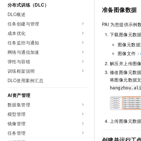
分布式训练（DLC）
AI 产品 免费试用
网络
安全
云开发大赛
准备图像数据
Tableau 订阅
1亿+ 大模型 tokens 和 
DLC概述
可观测
入门学习赛
中间件
AI空中课堂在线直播课
任务创建与管理
PAI
为您提供示例
140+云产品 免费试用
大模型服务
上云与迁云
产品新客免费试用，最长1
数据库
成本优化
下载图像元数
生态解决方案
千问AI平台-Token Plan
任务监控与通知
企业出海
大模型ACA认证体验
图像元数据
大数据计算
助力企业全员 AI 认知与能
网络与通信加速
行业生态解决方案
图像文件：
政企业务
媒体服务
千问AI平台-模型体验
弹性与容错
解压并上传图
开发者生态解决方案
在线体验全尺寸、多种模态
训练框架说明
企业服务与云通信
修改图像元数
AI 开发和 AI 应用解决
将图像元数据
Happy 系列大模型
DLC使用案例汇总
域名与网站
hangzhou.al
AI资产管理
终端用户计算
数据集管理
Serverless
大模型解决方案
模型管理
上传图像元数据
开发工具
镜像管理
快速部署 Dify，高效搭建 
任务管理
迁移与运维管理
创建并运行工