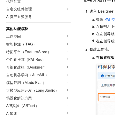
代码配置
10 分钟在聊天系统中增加
专有云
自定义组件管理
进入
Designer
AI资产血缘服务
登录
PAI
控
在顶部左上
其他功能模块
在左侧导航
工作空间
在左侧导航
智能标注（iTAG）
创建工作流。
特征平台（FeatureStore）
在
预置模板
个性化推荐（PAI-Rec）
可视化建模（Designer）
自动机器学习（AutoML）
模型评测（ModelEval）
大模型应用开发（LangStudio）
场景化解决方案
A/B实验（ABTest）
AI加速