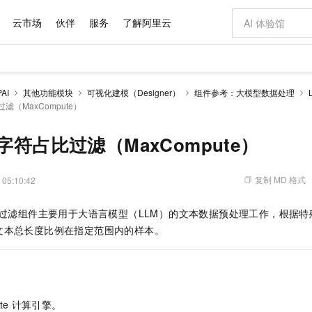
云市场
伙伴
服务
了解阿里云
AI 特惠
数据与 API
成为产品伙伴
企业增值服务
最佳实践
价格计算器
AI 场景体
基础软件
产品伙伴合
阿里云认证
市场活动
配置报价
大模型
AI
其他功能模块
可视化建模（Designer）
组件参考：大模型数据处理
自助选配和估算价格
滤（MaxCompute）
新方式
域名与网站
睿译宝，AI翻译排版一步到位
智启 AI 普惠权益
产品生态集成认证中心
企业支持计划
云上春晚
千问官方 MaaS 平台，为开发者和 Agent 而生，新用户赠送 1 亿 + tokens 额度
云服务器 EC
AI Coding
阿里云Maa
2026 阿里云
为企业打
数据集
Windows
大模型认证
模型
NEW
交付可用成果
值低价云产品抢先购
提供智能易用的域名与建站服务
上传文档即自动完成翻译和格式还原
至高享 1亿+免费 tokens，加速 Al 应用落地
安全可靠、弹
智能编程，一键
产品生态伙伴
专家技术服务
云上奥运之旅
弹性计算合作
阿里云中企出
手机三要素
宝塔 Linux
全部认证
字符占比过滤（MaxCompute）
价格优势
有专属领域专家
对象存储 OSS
GLM-5.2：长任务时代开源旗舰模型
阿里云 OPC 创新助力计划
云数据库 RD
即刻拥有 DeepS
AI 电商营销
产品生态伙伴工作台
企业增值服务台
云栖战略参考
云存储合作计
云栖大会
身份实名认证
CentOS
训练营
推动算力普惠，释放技术红利
的大模型服务
最高返9万
多领域专家智能体,一键组建 AI 虚拟交付团队
至高百万元 Token 补贴，加速一人公司成长
稳定、安全、高性价比、高性能的云存储服务
真正可用的 1M 上下文,一次完成代码全链路开发
轻松解锁专属 Dee
从图文生成到
复制 MD 格式
 05:10:42
云上的中国
数据库合作计
活动全景
短信
Docker
图片和
站式影视创作平台
人工智能平台 PAI
Hermes Agent，打造自进化智能体
Token Plan 模型订阅计划
Qoder
5 分钟轻松部署
AI 广告创作
企业成长
大模型
NEW
信息公告
看见新力量
云网络合作计
OCR 文字识别
JAVA
级电脑
证享300元代金券
可视化编排打通从文字构思到成片全链路闭环
一站式AI开发、训练和推理服务
自主进化，持久记忆，越用越聪明
Qwen3.8-Max 首发尝鲜，限时加量 10 倍，夜间低至2折
面向真实软件
图文、视频一
比过滤组件主要用于大语言模型（LLM）的文本数据预处理工作，根据
Kimi-K3
HappyHors
NEW
魔搭 Mode
loud
服务实践
官网公告
文本总长度比例在指定范围内的样本。
Kimi 最新旗舰模型，长程编程与推理利器
让文字生成流
金融模力时刻
Salesforce O
版
发票查验
全能环境
Qoder CN
Claude Code + GStack 打造工程团队
千问办公，限时限量积分加倍
云原生数据库 P
低代码高效构
AI 建站
NEW
作计划
计划
创新中心
魔搭 ModelSc
健康状态
让AI从“聊天伙伴”进化为能干活的“数字员工”
覆盖公网/内网、递归/权威、移动APP等全场景解析服务
安装技能 GStack，拥有专属 AI 工程团队
你的AI工作搭子，覆盖日常办公高频场景
基于千问大模型等，支持代码智能生成、研发智能问答
0 代码专业建
客户案例
天气预报查询
操作系统
Deepseek-v4-pro
HappyHors
态合作计划
态智能体模型
旗舰 MoE 大模型，百万上下文与顶尖推理能力
图生视频，流
Compute
同享
容器服务 Kubernetes 版 ACK
万小智 AI 建站低至 15元/月
云防火墙
AI 短剧/漫剧
快递物流查询
WordPress
成为服务伙
高校合作
式云数据仓库
点，立即开启云上创新
提供一站式管理容器应用的 K8s 服务
送.CN域名，送备案服务码
云原生的云上
AI助力短剧
GLM-5.2
Wan2.7-T
te
计算引擎。
Ubuntu