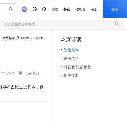
文档
备案
控制台
注册
登录
输入文档关键字查找
验
作计划
器
AI 活动
专业服务
服务伙伴合作计划
开发者社区
加入我们
服务平台百炼
阿里云 OPC 创新助力计划
LLM数据处理（MaxCompute）
本页导读
（1）
一站式生成采购清单，支持单品或批量购买
S
S产品伙伴计划（繁花）
峰会
造的大模型服务与应用开发平台
Qwen Audio：打造专属 AI 语音助手
轻量应用服务器
一句话生成原生可编辑精美 PPT 文稿
AI 生产力先锋
Al MaaS 服务伙伴赋能合作
域名
博文
Careers
NEW
至高可申请百万元
使用限制
性可伸缩的云计算服务
开启高性价比 AI 编程新体验
Qwen-Audio-3.0-Realtime 端到端实时语音角色扮演
输入一句话想法, 轻松生成专业的 PPT
先锋实践拓展 AI 生产力的边界
快速构建应用程序和网站，即刻迈出上云第一步
Token 补贴，五大权
计划
海大会
伙伴信用分合作计划
商标
问答
社会招聘
算法简介
益加速 OPC 成功
S
eek-V4-Pro
数字证书管理服务（原SSL证书）
一键部署幻兽帕鲁游戏服务器
飞天发布时刻
HOT
划
备案
电子书
校园招聘
可视化配置参数
pSeek-V4-Pro
视频创作，一键激活电商全链路生产力
全托管，含MySQL、PostgreSQL、SQL Server、MariaDB多引擎
实现全站HTTPS，呈现可信的WEB访问
一键购买专属联机服务器，轻松开启游戏
所见，即是所愿
更多支持
我的收藏
产品详情
划
公司注册
镜像站
相关文档
视频生成
语音识别与合成
专属 QwenPaw
短信服务
漫剧工坊：一站式动画创作平台
AI 实训营
HOT
合作伙伴培训与认证
划
上云迁移
的智能体编程平台
站生成，高效打造优质广告素材
从聊天伙伴进化为能主动干活的本地数字员工
快速生产连贯的高质量长漫剧
从基础到进阶，Agent 创客手把手教你
国内短信简单易用，安全可靠，秒级触达，全球覆盖200+国家和地区。
特殊字符占比过滤样本，保
e-1.1-T2V
Qwen3-TTS-Flash
lScope
我要反馈
查询合作伙伴
畅细腻的高质量视频
离线语音合成大模型，多语言方言自适应，低延迟高稳定
n Alibaba Cloud ISV 合作
代维服务
olarDB
建企业门户网站
大数据开发治理平台 DataWorks
10 分钟搭建微信、支付宝小程序
创新加速
ope
登录合作伙伴管理后台
我要建议
站，无忧落地极速上线
以可视化方式快速构建移动和 PC 门户网站
100%兼容MySQL、PostgreSQL，兼容Oracle，支持集中和分布式
高效部署网站，快速应用到小程序
Data Agent 驱动的一站式 Data+AI 开发治理平台
e-1.1-I2V
Cosyvoice-V3-Flash
安全
畅自然，细节丰富
高表现力语音合成大模型，语音克隆听感自然
我要投诉
上云场景组合购
伴
边界网络安全防护产品
漫剧创作，剧本、分镜、视频高效生成
覆盖90%+业务场景，专享组合折扣价
2V
VPN
Fun-ASR