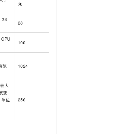
t.diy 一步搞定创意建站
构建大模型应用的安全防护体系
无
通过自然语言交互简化开发流程,全栈开发支持
通过阿里云安全产品对 AI 应用进行安全防护
，28
28
。
的
CPU
100
的
值范
1024
的最大
该变
。单位
256