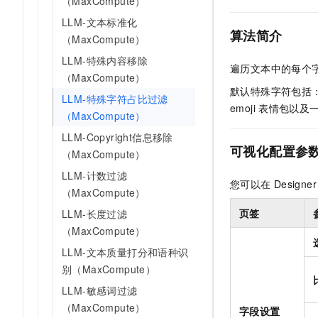
（MaxCompute）
AI 产品 免费试用
网络
安全
云开发大赛
LLM-文本标准化
Tableau 订阅
1亿+ 大模型 tokens 和 
算法简介
（MaxCompute）
可观测
入门学习赛
中间件
AI空中课堂在线直播课
140+云产品 免费试用
LLM-特殊内容移除
大模型服务
遍历文本中的每个
上云与迁云
产品新客免费试用，最长1
数据库
（MaxCompute）
生态解决方案
默认特殊字符包括：标点符号
千问AI平台-Token Plan
企业出海
LLM-特殊字符占比过滤
大模型ACA认证体验
大数据计算
emoji
表情包以及
（MaxCompute）
助力企业全员 AI 认知与能
行业生态解决方案
政企业务
媒体服务
千问AI平台-模型体验
LLM-Copyright信息移除
开发者生态解决方案
可视化配置参
在线体验全尺寸、多种模态
（MaxCompute）
企业服务与云通信
AI 开发和 AI 应用解决
LLM-计数过滤
Happy 系列大模型
您可以在
Designer
域名与网站
（MaxCompute）
页签
LLM-长度过滤
终端用户计算
（MaxCompute）
Serverless
大模型解决方案
LLM-文本质量打分和语种识
别（MaxCompute）
开发工具
快速部署 Dify，高效搭建 
LLM-敏感词过滤
迁移与运维管理
（MaxCompute）
字段设置