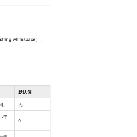
文戏情感细腻自然，动作戏激烈拳拳到肉，实现更强表演能力
支持中英文自由切换，具备更强的噪声鲁棒性
云聚AI 严选权益
SSL 证书
，一键激活高效办公新体验
精选AI产品，从模型到应用全链提效
堡垒机
AI 用量加速计划
应用
防火墙
、识别商机，让客服更高效、服务更出色。
新老同享，达量后返
ing.whitespace）、
千问办公
主机安全
NEW
的智能体编程平台
一站式AI生产力平台
AI 应用及服务市场
伶鹊
企业级人与Agent协作平台，接入和调度多个数字员工
智能客服平台，对话机器人、对话分析、智能外呼
AI 应用
大模型服务平台百炼 - 全妙
大模型
应用创作平台
多模态内容创作工具，已接入 DeepSeek
默认值
自然语言处理
数据标注
列。
无
机器学习
小于
0
息提取
与 AI 智能体进行实时音视频通话
从文本、图片、视频中提取结构化的属性信息
构建支持视频理解的 AI 音视频实时通话应用
大于