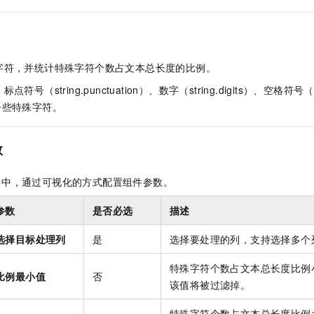
服务生态伙伴
视觉 Coding、空间感知、多模态思考等全面升级
1M上下文，专为长程任务能力而生
云工开物
企业应用
Night Plan 支持 Qwen 3.8-Max
AI 办公
NEW
Red Hat
30+ 款产品免费体验
夜间 5 折，Qwen/Meoo/TokenPlan 客户专享
AI智能应用
科研合作
ERP
堂（旗舰版）
SUSE
智能客服
AI 应用构建
大模型原生
CRM
字符，并统计特殊字符个数占文本总长度的比例。
2个月
自动承接线索
建站小程序
（string.punctuation）、数字（string.digits）、空格符号（str
Qoder
大模型服务平台百炼-应用模版
OA 办公系统
HOT
NEW
面向真实软件
一些特殊字符。
个人版上线、团队版降价；千问3.8-Max首发发尝鲜
丰富多元化的应用模版和解决方案
力提升
财税管理
模板建站
万有无界
大模型服务平台百炼-智能体
400电话
定制建站
数
的模型效果
灵活可视化地构建企业级 Agent
方案
广告营销
模板小程序
秒悟
人工智能平台 PAI
中，通过可视化的方式配置组件参数。
定制小程序
云端极速 AI 
新一代 AI 视频生成模型，深度适配广告营销等场景
AI Native 的算法工程平台，一站式完成建模、训练、推理服务部署
参数
是否必选
描述
APP 开发
选择目标处理列
是
选择要处理的列，支持选择多个
建站系统
特殊字符个数占文本总长度比例
比例最小值
否
AI 应用
10分钟微调：让0.6B模型媲美235B模型
多模态数据信
该值将被过滤掉。
依托云原生高可用架构,实现Dify私有化部署
用1%尺寸在特定领域达到大模型90%以上效果
特殊字符个数占文本总长度比例