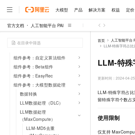
组件参考：异常检测
大模型
产品
解决方案
权益
定价
组件参考：自然语言处理
组件参考：网络分析
官方文档
人工智能平台 PAI
组件参考：金融板块
大模型
产品
解决方案
权益
定价
云市场
伙伴
服务
了解阿里云
精选产品
精选解决方案
普惠上云
产品定价
精选商城
成为销售伙伴
售前咨询
为什么选择阿里云
千问AI平台
组件参考：视觉算法
人工智能平台 P
首页
了解云产品的定价详情
LLM-特殊字符占比过
大模型服务平台百炼
千问办公，解锁你的工作
普惠上云 官方力荐
分销伙伴
在线服务
网站建设
什么是云计算
大
组件参考：工具
大模型服务与应用平台
企业级Agent产品，直接
云服务器38元/年起，超
咨询伙伴
组件参考：自定义算法组件
多端小程序
技术领先
LLM-特殊
云上成本管理
售后服务
千问大模型
Agency Agents：拥
官方推荐返现计划
大模型
组件参考：Beta组件
大模型
精选产品
精选解决方案
Salesforce 国际版订阅
稳定可靠
管理和优化成本
多元化、高性能、安全可靠
推荐新用户得奖励，单订单
销售伙伴合作计划
组件参考：EasyRec
自助服务
更新时间：
2024-04-25
友盟天域
安全合规
人工智能与机器学习
AI
文本生成
无影云电脑
HappyHorse 打造一
云工开物
组件参考：大模型数据处理
无影生态合作计划
在线服务
观测云
分析师报告
随时随地安全接入的云上超
高校专属算力普惠，学生认
计算
互联网应用开发
LLM-特殊字符占
Qwen3.8-Max
数据转换
HOT
Salesforce On Alibaba C
工单服务
留特殊字符个数占
智能体时代全能旗舰模型
Tuya 物联网平台阿里云
研究报告与白皮书
云解析DNS
快速拥有专属 OpenClaw
LLM数据处理（DLC）
Consulting Partner 合
大数据
容器
免费试用
短信专区
LLM数据处理
蓝凌 OA
Qwen3.7-Plus
AI 大模型销售与服务生
现代化应用
存储
使用限制
天池大赛
（MaxCompute）
能看、能想、能动手的多模
云原生大数据计算服务 Max
解决方案免费试用 新老
电子合同
LLM-MD5去重
面向分析的企业级SaaS模
最高领取价值200元试用
安全
网络与CDN
AI 算法大赛
Qwen3-VL-Plus
仅支持
MaxCompu
畅捷通