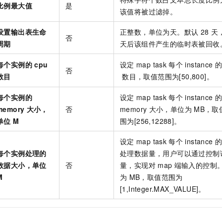
一个 AI 助手
即刻拥有 DeepSeek-R1 满血版
超强辅助，Bol
比例最大值
是
该值将被过滤掉。
在企业官网、通讯软件中为客户提供 AI 客服
多种方案随心选，轻松解锁专属 DeepSeek
设置输出表生命
正整数，单位为天。默认
28
天
否
周期
天后该组件产生的临时表被回收
每个实例的
cpu
设定
map task
每个
instance
否
数目
数目，取值范围为[50,800]。
每个实例的
设定
map task
每个
instance
memory
大小，
否
memory
大小，单位为
MB，取
单位
M
围为[256,12288]。
设定
map task
每个
instance
每个实例处理的
处理数据量，用户可以通过控制
数据大小，单位
否
量，实现对
map
端输入的控制
M
为
MB，取值范围为
[1,Integer.MAX_VALUE]。