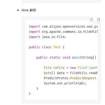
Java
解析
import
import
import
 java.io.File;

public
class
Test
 {

public
static
void
main
(String[] arg
File
refile
=
new
File
(
"/path/to
byte
[] data = FileUtils.readFileT
        PredictProtos.
PredictRequest
pb
        System.out.println(pb);

    }

}