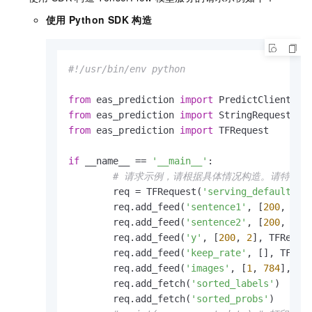
使用
Python SDK
构造
#!/usr/bin/env python
from
 eas_prediction 
import
from
 eas_prediction 
import
from
 eas_prediction 
import
 TFRequest

if
 __name__ == 
'__main__'
:

# 请求示例，请根据具体情况构造。请特别
        req = TFRequest(
'serving_default'
)

        req.add_feed(
'sentence1'
, [
200
, 
15
]
        req.add_feed(
'sentence2'
, [
200
, 
15
]
        req.add_feed(
'y'
, [
200
, 
2
], TFReque
        req.add_feed(
'keep_rate'
, [], TFReq
        req.add_feed(
'images'
, [
1
, 
784
], TF
        req.add_fetch(
'sorted_labels'
)

        req.add_fetch(
'sorted_probs'
)
