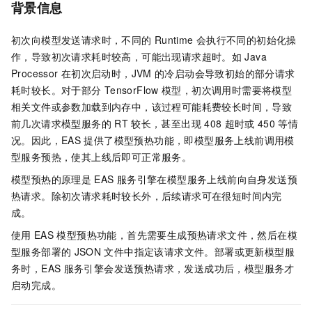
背景信息
初次向模型发送请求时，不同的
Runtime
会执行不同的初始化操
作，导致初次请求耗时较高，可能出现请求超时。如
Java
Processor
在初次启动时，JVM
的冷启动会导致初始的部分请求
耗时较长。对于部分
TensorFlow
模型，初次调用时需要将模型
相关文件或参数加载到内存中，该过程可能耗费较长时间，导致
前几次请求模型服务的
RT
较长，甚至出现
408
超时或
450
等情
况。因此，
EAS
提供了模型预热功能，即模型服务上线前调用模
型服务预热，使其上线后即可正常服务。
模型预热的原理是
EAS
服务引擎在模型服务上线前向自身发送预
热请求。除初次请求耗时较长外，后续请求可在很短时间内完
成。
使用
EAS
模型预热功能，首先需要生成预热请求文件，然后在模
型服务部署的
JSON
文件中指定该请求文件。部署或更新模型服
务时，
EAS
服务引擎会发送预热请求，发送成功后，模型服务才
启动完成。