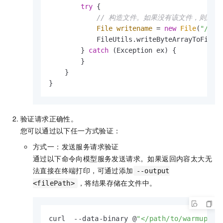
try
 {

// 构造文件。如果没有该文件，则建立
File
writename
=
new
File
(
"/pat
            FileUtils.writeByteArrayToFile(w
        } 
catch
 (Exception ex) {

        }

    }

}
验证请求正确性。
您可以通过以下任一方式验证：
方式一：发送服务请求验证
通过以下命令向模型服务发送请求。如果返回内容太大无
法直接在终端打印，可通过添加
--output
，将结果存储在文件中。
<filePath>
curl  --data-binary @
"</path/to/warmup.bi