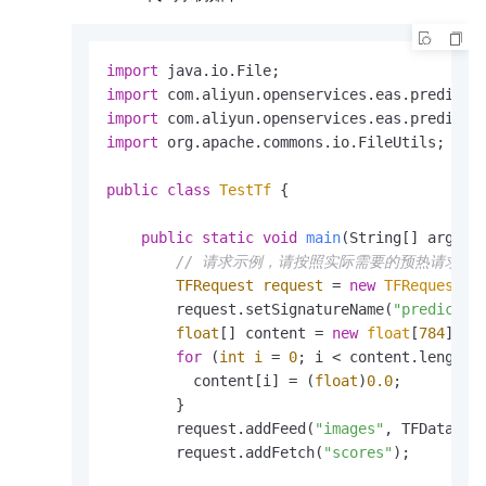
import
import
import
import
 org.apache.commons.io.FileUtils;

public
class
TestTf
 {

public
static
void
main
(String[] args)
// 请求示例，请按照实际需要的预热请求进
TFRequest
request
=
new
TFRequest
();
        request.setSignatureName(
"predict_i
float
[] content = 
new
float
[
784
];

for
 (
int
i
=
0
; i < content.length; 
          content[i] = (
float
)
0.0
;

        }

        request.addFeed(
"images"
, TFDataTyp
        request.addFetch(
"scores"
);
