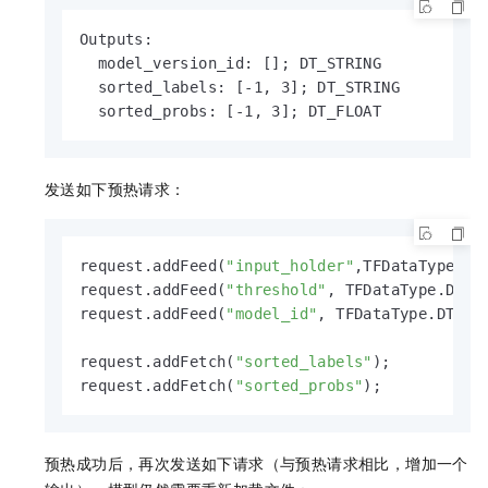
Outputs:

  model_version_id: []; DT_STRING

  sorted_labels: [-1, 3]; DT_STRING

  sorted_probs: [-1, 3]; DT_FLOAT
发送如下预热请求：
request.addFeed(
"input_holder"
,TFDataType.DT
request.addFeed(
"threshold"
, TFDataType.DT_FL
request.addFeed(
"model_id"
, TFDataType.DT_STR
request.addFetch(
"sorted_labels"
);

request.addFetch(
"sorted_probs"
);
预热成功后，再次发送如下请求（与预热请求相比，增加一个