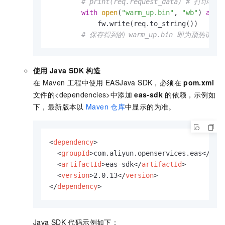
# print(req.request_data) # 打印检
with
open
(
"warm_up.bin"
, 
"wb"
) 
as
 fw
            fw.write(req.to_string())

# 保存得到的 warm_up.bin 即为预热请求
使用
Java SDK
构造
在
Maven
工程中使用
EAS
Java SDK，必须在
pom.xml
文件的<dependencies>中添加
eas-sdk
的依赖，示例如
下，最新版本以
Maven
仓库
中显示的为准。
<
dependency
>
<
groupId
>
com.aliyun.openservices.eas
</
gro
<
artifactId
>
eas-sdk
</
artifactId
>
<
version
>
2.0.13
</
version
>
</
dependency
>
Java SDK
代码示例如下：