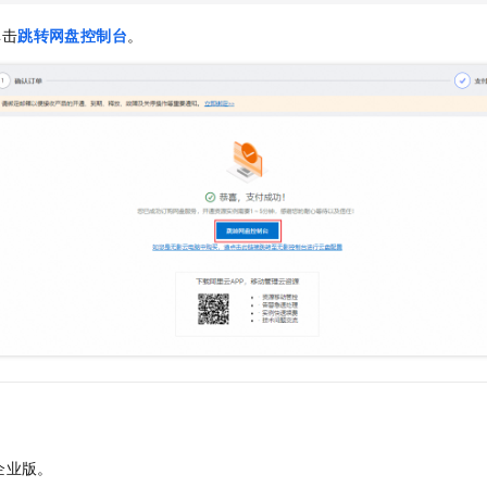
单击
跳转网盘控制台
。
企业版
。