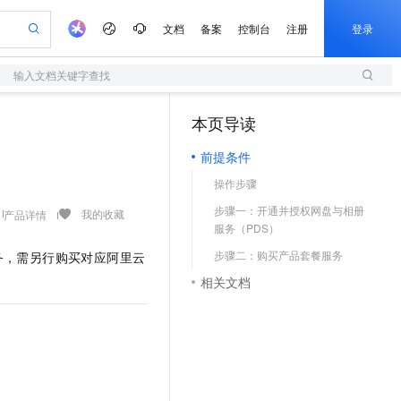
文档
备案
控制台
注册
登录
输入文档关键字查找
验
作计划
器
AI 活动
专业服务
服务伙伴合作计划
开发者社区
加入我们
服务平台百炼
阿里云 OPC 创新助力计划
本页导读
（1）
一站式生成采购清单，支持单品或批量购买
S
io：打造专属 AI 语音助手
S产品伙伴计划（繁花）
峰会
造的大模型服务与应用开发平台
轻量应用服务器
一句话生成原生可编辑精美 PPT 文稿
AI 生产力先锋
Al MaaS 服务伙伴赋能合作
域名
博文
Careers
至高可申请百万元
前提条件
性可伸缩的云计算服务
开启高性价比 AI 编程新体验
Qwen-Audio-3.0-Realtime 端到端实时语音角色扮演
输入一句话想法, 轻松生成专业的 PPT
先锋实践拓展 AI 生产力的边界
快速构建应用程序和网站，即刻迈出上云第一步
Token 补贴，五大权
计划
海大会
伙伴信用分合作计划
商标
问答
社会招聘
操作步骤
益加速 OPC 成功
S
eek-V4-Pro
数字证书管理服务（原SSL证书）
一键部署幻兽帕鲁游戏服务器
飞天发布时刻
HOT
划
备案
电子书
校园招聘
步骤一：开通并授权网盘与相册
pSeek-V4-Pro
视频创作，一键激活电商全链路生产力
全托管，含MySQL、PostgreSQL、SQL Server、MariaDB多引擎
实现全站HTTPS，呈现可信的WEB访问
一键购买专属联机服务器，轻松开启游戏
所见，即是所愿
我的收藏
产品详情
更多支持
服务（PDS）
划
公司注册
镜像站
视频生成
语音识别与合成
专属 QwenPaw
短信服务
漫剧工坊：一站式动画创作平台
AI 实训营
HOT
步骤二：购买产品套餐服务
务，需另行购买对应
阿里云
合作伙伴培训与认证
划
上云迁移
的智能体编程平台
站生成，高效打造优质广告素材
从聊天伙伴进化为能主动干活的本地数字员工
快速生产连贯的高质量长漫剧
从基础到进阶，Agent 创客手把手教你
国内短信简单易用，安全可靠，秒级触达，全球覆盖200+国家和地区。
e-1.1-T2V
Qwen3-TTS-Flash
相关文档
lScope
我要反馈
查询合作伙伴
畅细腻的高质量视频
离线语音合成大模型，多语言方言自适应，低延迟高稳定
n Alibaba Cloud ISV 合作
代维服务
olarDB
建企业门户网站
大数据开发治理平台 DataWorks
10 分钟搭建微信、支付宝小程序
创新加速
ope
登录合作伙伴管理后台
我要建议
站，无忧落地极速上线
以可视化方式快速构建移动和 PC 门户网站
100%兼容MySQL、PostgreSQL，兼容Oracle，支持集中和分布式
高效部署网站，快速应用到小程序
Data Agent 驱动的一站式 Data+AI 开发治理平台
e-1.1-I2V
Cosyvoice-V3-Flash
安全
畅自然，细节丰富
高表现力语音合成大模型，语音克隆听感自然
我要投诉
上云场景组合购
伴
边界网络安全防护产品
漫剧创作，剧本、分镜、视频高效生成
覆盖90%+业务场景，专享组合折扣价
2V
VPN
Fun-ASR