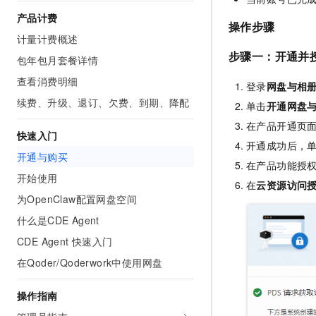
AI 产品 免费试用
网络
安全
云开发大赛
产品计费
Tableau 订阅
操作步骤
1亿+ 大模型 tokens 和 
计量计费概述
可观测
入门学习赛
中间件
AI空中课堂在线直播课
步骤一：开通并
140+云产品 免费试用
包年包月套餐详情
大模型服务
上云与迁云
产品新客免费试用，最长1
数据库
查看消费明细
生态解决方案
登录
网盘与相
千问AI平台-Token Plan
企业出海
大模型ACA认证体验
续费、升级、退订、欠费、到期、降配
大数据计算
单击
开通网盘
助力企业全员 AI 认知与能
行业生态解决方案
在产品开通页
政企业务
媒体服务
快速入门
千问AI平台-模型体验
开发者生态解决方案
开通成功后，
在线体验全尺寸、多种模态
开通与购买
企业服务与云通信
在产品功能授
AI 开发和 AI 应用解决
开始使用
Happy 系列大模型
在
云资源访问
域名与网站
为OpenClaw配置网盘空间
终端用户计算
什么是CDE Agent
CDE Agent 快速入门
Serverless
大模型解决方案
在Qoder/Qoderwork中使用网盘
开发工具
快速部署 Dify，高效搭建 
操作指南
迁移与运维管理