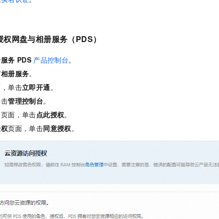
服务生态伙伴
视觉 Coding、空间感知、多模态思考等全面升级
1M上下文，专为长程任务能力而生
云工开物
企业应用
Night Plan 支持 Qwen 3.8-Max
AI 办公
NEW
Red Hat
30+ 款产品免费体验
夜间 5 折，Qwen/Meoo/TokenPlan 客户专享
AI智能应用
科研合作
ERP
堂（旗舰版）
SUSE
授权网盘与相册服务（PDS）
智能客服
AI 应用构建
大模型原生
CRM
2个月
自动承接线索
建站小程序
册服务
PDS
产品控制台
。
Qoder
大模型服务平台百炼-应用模版
OA 办公系统
HOT
NEW
与相册服务
。
面向真实软件
个人版上线、团队版降价；千问3.8-Max首发发尝鲜
丰富多元化的应用模版和解决方案
力提升
财税管理
模板建站
面，单击
立即开通
。
万有无界
大模型服务平台百炼-智能体
400电话
定制建站
单击
管理控制台
。
的模型效果
灵活可视化地构建企业级 Agent
权页面，单击
点此授权
。
方案
广告营销
模板小程序
秒悟
人工智能平台 PAI
授权
页面，单击
同意授权
。
定制小程序
云端极速 AI 
新一代 AI 视频生成模型，深度适配广告营销等场景
AI Native 的算法工程平台，一站式完成建模、训练、推理服务部署
APP 开发
建站系统
AI 应用
10分钟微调：让0.6B模型媲美235B模型
多模态数据信
依托云原生高可用架构,实现Dify私有化部署
用1%尺寸在特定领域达到大模型90%以上效果