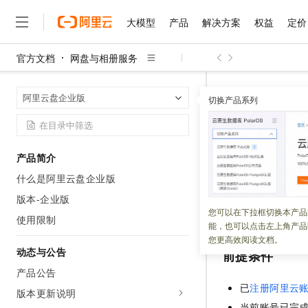
大模型
产品
解决方案
权益
定价
官方文档
网盘与相册服务
大模型
产品
解决方案
权益
定价
云市场
伙伴
服务
了解阿里云
精选产品
精选解决方案
普惠上云
产品定价
精选商城
成为销售伙伴
售前咨询
为什么选择阿里云
千问AI平台
网盘与相册服
首页
阿里云盘企业版
了解云产品的定价详情
切换产品系列
大模型服务平台百炼
千问办公，解锁你的工作
普惠上云 官方力荐
分销伙伴
在线服务
网站建设
什么是云计算
大
大模型服务与应用平台
企业级Agent产品，直接
云服务器38元/年起，超
购买阿里
咨询伙伴
多端小程序
技术领先
云上成本管理
售后服务
千问大模型
Agency Agents：拥
官方推荐返现计划
大模型
大模型
精选产品
精选解决方案
Salesforce 国际版订阅
稳定可靠
产品简介
管理和优化成本
多元化、高性能、安全可靠
推荐新用户得奖励，单订单
更新时间：
2025-08-27
销售伙伴合作计划
自助服务
什么是阿里云盘企业版
友盟天域
安全合规
人工智能与机器学习
AI
文本生成
无影云电脑
HappyHorse 打造一
云工开物
使用
阿里云盘企业
无影生态合作计划
在线服务
版本-企业版
观测云
分析师报告
随时随地安全接入的云上超
高校专属算力普惠，学生认
计算
互联网应用开发
您可以在下拉框切换本产品
Qwen3.8-Max
盘企业版
实例。
HOT
使用限制
Salesforce On Alibaba C
工单服务
能，也可以点击左上角产品
智能体时代全能旗舰模型
Tuya 物联网平台阿里云
研究报告与白皮书
云解析DNS
快速拥有专属 OpenClaw
Consulting Partner 合
大数据
容器
您更高效阅读文档。
免费试用
短信专区
动态与公告
前提条件
蓝凌 OA
Qwen3.7-Plus
AI 大模型销售与服务生
现代化应用
存储
天池大赛
能看、能想、能动手的多模
产品公告
云原生大数据计算服务 Max
解决方案免费试用 新老
电子合同
已
注册阿里云
面向分析的企业级SaaS模
最高领取价值200元试用
版本更新说明
安全
网络与CDN
AI 算法大赛
Qwen3-VL-Plus
畅捷通
当前账号已完