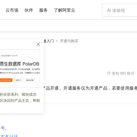
云市场
伙伴
服务
了解阿里云
AI 特惠
数据与 API
成为产品伙伴
企业增值服务
最佳实践
价格计算器
AI 场景体
基础软件
产品伙伴合
阿里云认证
市场活动
配置报价
大模型
务
阿里云盘企业版
快速入门
开通与购买
自助选配和估算价格
新方式
域名与网站
睿译宝，AI翻译排版一步到位
智启 AI 普惠权益
产品生态集成认证中心
企业支持计划
云上春晚
千问官方 MaaS 平台，为开发者和 Agent 而生，新用户赠送 1 亿 + tokens 额度
云服务器 EC
Qwen Aud
AI Coding
阿里云Maa
2026 阿里云
为企业打
数据集
Windows
大模型认证
模型
NEW
NEW
交付可用成果
值低价云产品抢先购
提供智能易用的域名与建站服务
上传文档即自动完成翻译和格式还原
至高享 1亿+免费 tokens，加速 Al 应用落地
安全可靠、弹
智能编程，一键
云盘企业版
产品生态伙伴
专家技术服务
云上奥运之旅
弹性计算合作
阿里云中企出
手机三要素
宝塔 Linux
全部认证
价格优势
有专属领域专家
对象存储 OSS
GLM-5.2：长任务时代开源旗舰模型
阿里云 OPC 创新助力计划
云数据库 RD
即刻拥有 DeepS
AI 电商营销
产品生态伙伴工作台
企业增值服务台
云栖战略参考
云存储合作计
云栖大会
身份实名认证
CentOS
训练营
推动算力普惠，释放技术红利
的大模型服务
最高返9万
多领域专家智能体,一键组建 AI 虚拟交付团队
至高百万元 Token 补贴，加速一人公司成长
稳定、安全、高性价比、高性能的云存储服务
真正可用的 1M 上下文,一次完成代码全链路开发
轻松解锁专属 Dee
从图文生成到
复制 MD 格式
 09:30:45
云上的中国
数据库合作计
活动全景
短信
Docker
图片和
站式影视创作平台
人工智能平台 PAI
Hermes Agent，打造自进化智能体
Token Plan 模型订阅计划
Qoder
5 分钟轻松部署
AI 广告创作
企业成长
大模型
NEW
信息公告
版
服务前，您必须完成产品开通。开通服务仅为开通产品，若要使用服
看见新力量
云网络合作计
OCR 文字识别
JAVA
级电脑
证享300元代金券
可视化编排打通从文字构思到成片全链路闭环
一站式AI开发、训练和推理服务
自主进化，持久记忆，越用越聪明
Qwen3.8-Max 首发尝鲜，限时加量 10 倍，夜间低至2折
面向真实软件
图文、视频一
的全部系列、模块或功
Kimi-K3
HappyHors
NEW
魔搭 Mode
loud
服务实践
官网公告
区块回到产品主页，帮助
Kimi 最新旗舰模型，长程编程与推理利器
让文字生成流
金融模力时刻
Salesforce O
版
发票查验
全能环境
Qoder CN
Claude Code + GStack 打造工程团队
千问办公，限时限量积分加倍
云原生数据库 P
低代码高效构
AI 建站
NEW
作计划
计划
创新中心
魔搭 ModelSc
健康状态
让AI从“聊天伙伴”进化为能干活的“数字员工”
覆盖公网/内网、递归/权威、移动APP等全场景解析服务
安装技能 GStack，拥有专属 AI 工程团队
你的AI工作搭子，覆盖日常办公高频场景
基于千问大模型等，支持代码智能生成、研发智能问答
0 代码专业建
客户案例
天气预报查询
操作系统
Deepseek-v4-pro
HappyHors
态合作计划
态智能体模型
旗舰 MoE 大模型，百万上下文与顶尖推理能力
图生视频，流
Compute
同享
容器服务 Kubernetes 版 ACK
万小智 AI 建站低至 15元/月
云防火墙
AI 短剧/漫剧
快递物流查询
WordPress
成为服务伙
高校合作
账号
。
式云数据仓库
点，立即开启云上创新
提供一站式管理容器应用的 K8s 服务
送.CN域名，送备案服务码
云原生的云上
AI助力短剧
GLM-5.2
Wan2.7-T
Ubuntu
成
实名认证
。