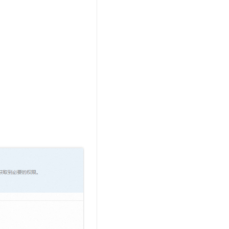
文戏情感细腻自然，动作戏激烈拳拳到肉，实现更强表演能力
支持中英文自由切换，具备更强的噪声鲁棒性
云聚AI 严选权益
SSL 证书
，一键激活高效办公新体验
精选AI产品，从模型到应用全链提效
堡垒机
AI 用量加速计划
应用
防火墙
、识别商机，让客服更高效、服务更出色。
新老同享，达量后返
千问办公
主机安全
NEW
的智能体编程平台
一站式AI生产力平台
AI 应用及服务市场
伶鹊
企业级人与Agent协作平台，接入和调度多个数字员工
智能客服平台，对话机器人、对话分析、智能外呼
AI 应用
大模型服务平台百炼 - 全妙
大模型
应用创作平台
多模态内容创作工具，已接入 DeepSeek
自然语言处理
数据标注
机器学习
息提取
与 AI 智能体进行实时音视频通话
从文本、图片、视频中提取结构化的属性信息
构建支持视频理解的 AI 音视频实时通话应用