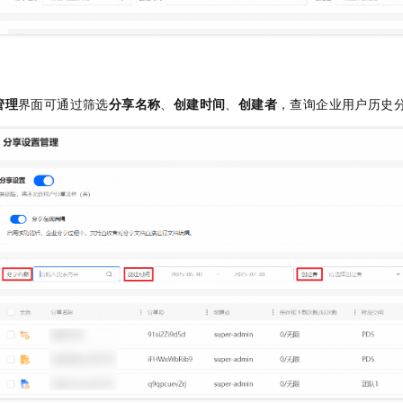
一个 AI 助手
即刻拥有 DeepSeek-R1 满血版
超强辅助，Bol
在企业官网、通讯软件中为客户提供 AI 客服
多种方案随心选，轻松解锁专属 DeepSeek
管理
界面可通过筛选
分享名称
、
创建时间
、
创建者
，查询企业用户历史