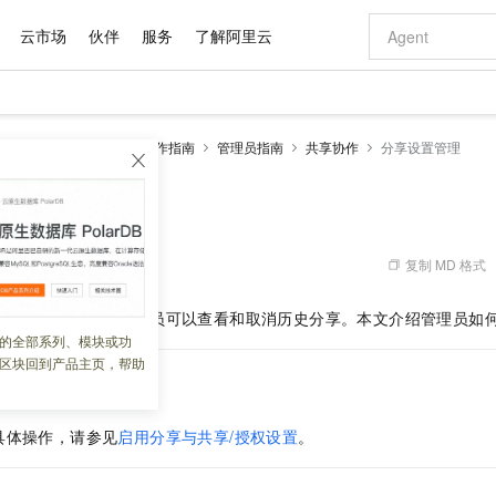
云市场
伙伴
服务
了解阿里云
AI 特惠
数据与 API
成为产品伙伴
企业增值服务
最佳实践
价格计算器
AI 场景体
基础软件
产品伙伴合
阿里云认证
市场活动
配置报价
大模型
务
阿里云盘企业版
操作指南
管理员指南
共享协作
分享设置管理
自助选配和估算价格
步到位
域名与网站
智启 AI 普惠权益
产品生态集成认证中心
企业支持计划
云上春晚
Qwen Audio：打造专属 AI 语音助手
千问官方 MaaS 平台，为开发者和 Agent 而生，新用户赠送 1 亿 + tokens 额度
云服务器 EC
一句话生成原生
AI Coding
阿里云Maa
2026 阿里云
为企业打
数据集
Windows
大模型认证
模型
NEW
NEW
格式还原
值低价云产品抢先购
提供智能易用的域名与建站服务
至高享 1亿+免费 tokens，加速 Al 应用落地
Qwen-Audio-3.0-Realtime 端到端实时语音角色扮演
安全可靠、弹
输入一句话想法,
智能编程，一键
管理
产品生态伙伴
专家技术服务
云上奥运之旅
弹性计算合作
阿里云中企出
手机三要素
宝塔 Linux
全部认证
价格优势
开源旗舰模型
对象存储 OSS
即刻拥有 DeepSeek-V4-Pro
阿里云 OPC 创新助力计划
云数据库 RD
一键部署幻兽
AI 电商营销
产品生态伙伴工作台
企业增值服务台
云栖战略参考
云存储合作计
云栖大会
身份实名认证
CentOS
训练营
推动算力普惠，释放技术红利
的大模型服务
最高返9万
真正可用的 1M 上下文,一次完成代码全链路开发
轻松解锁专属 DeepSeek-V4-Pro
至高百万元 Token 补贴，加速一人公司成长
稳定、安全、高性价比、高性能的云存储服务
一键购买专属
从图文生成到
复制 MD 格式
 05:33:28
云上的中国
数据库合作计
活动全景
短信
Docker
图片和
自进化智能体
人工智能平台 PAI
5 分钟轻松部署专属 QwenPaw
Token Plan 模型订阅计划
Qoder
高效搭建 AI
AI 广告创作
企业成长
大模型
NEW
HOT
信息公告
网盘管理员和团队管理员可以查看和取消历史分享。本文介绍管理员如
看见新力量
云网络合作计
OCR 文字识别
JAVA
级电脑
越聪明
证享300元代金券
一站式AI开发、训练和推理服务
Qwen3.8-Max 首发尝鲜，限时加量 10 倍，夜间低至2折
从聊天伙伴进化为能主动干活的本地数字员工
面向真实软件
图文、视频一
的全部系列、模块或功
Kimi-K3
HappyHors
NEW
魔搭 Mode
loud
服务实践
官网公告
区块回到产品主页，帮助
Kimi 最新旗舰模型，长程编程与推理利器
让文字生成流
金融模力时刻
Salesforce O
版
发票查验
全能环境
Qoder CN
Claude Code + GStack 打造工程团队
千问办公，限时限量积分加倍
云原生数据库 P
低代码高效构
AI 建站
NEW
作计划
计划
创新中心
魔搭 ModelSc
健康状态
让AI从“聊天伙伴”进化为能干活的“数字员工”
覆盖公网/内网、递归/权威、移动APP等全场景解析服务
安装技能 GStack，拥有专属 AI 工程团队
你的AI工作搭子，覆盖日常办公高频场景
基于千问大模型等，支持代码智能生成、研发智能问答
0 代码专业建
客户案例
天气预报查询
操作系统
Deepseek-v4-pro
HappyHors
态合作计划
具体操作，请参见
启用分享与共享/授权设置
。
态智能体模型
旗舰 MoE 大模型，百万上下文与顶尖推理能力
图生视频，流
Compute
同享
容器服务 Kubernetes 版 ACK
万小智 AI 建站低至 15元/月
云防火墙
AI 短剧/漫剧
快递物流查询
WordPress
成为服务伙
高校合作
式云数据仓库
点，立即开启云上创新
提供一站式管理容器应用的 K8s 服务
送.CN域名，送备案服务码
云原生的云上
AI助力短剧
GLM-5.2
Wan2.7-T
Ubuntu