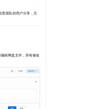
文戏情感细腻自然，动作戏激烈拳拳到肉，实现更强表演能力
支持中英文自由切换，具备更强的噪声鲁棒性
云聚AI 严选权益
SSL 证书
，一键激活高效办公新体验
精选AI产品，从模型到应用全链提效
负责团队的用户分享，
普
堡垒机
AI 用量加速计划
应用
防火墙
、识别商机，让客服更高效、服务更出色。
新老同享，达量后返
千问办公
主机安全
NEW
的智能体编程平台
一站式AI生产力平台
AI 应用及服务市场
伶鹊
企业级人与Agent协作平台，接入和调度多个数字员工
智能客服平台，对话机器人、对话分析、智能外呼
接编辑网盘文件，所有修改
AI 应用
大模型服务平台百炼 - 全妙
大模型
应用创作平台
多模态内容创作工具，已接入 DeepSeek
自然语言处理
数据标注
机器学习
息提取
与 AI 智能体进行实时音视频通话
从文本、图片、视频中提取结构化的属性信息
构建支持视频理解的 AI 音视频实时通话应用