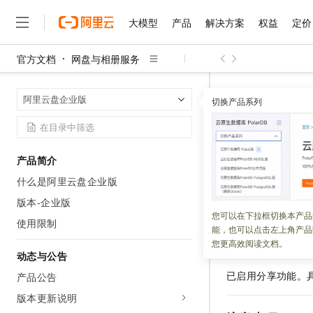
大模型
产品
解决方案
权益
定价
官方文档
网盘与相册服务
大模型
产品
解决方案
权益
定价
云市场
伙伴
服务
了解阿里云
精选产品
精选解决方案
普惠上云
产品定价
精选商城
成为销售伙伴
售前咨询
为什么选择阿里云
千问AI平台
网盘与相册服
首页
阿里云盘企业版
了解云产品的定价详情
切换产品系列
大模型服务平台百炼
睿译宝，AI翻译排版一
普惠上云 官方力荐
分销伙伴
在线服务
网站建设
什么是云计算
大
大模型服务与应用平台
上传文档即自动完成翻译和
云服务器38元/年起，超
分享设置
咨询伙伴
多端小程序
技术领先
云上成本管理
售后服务
千问大模型
GLM-5.2：长任务时代
官方推荐返现计划
大模型
大模型
精选产品
精选解决方案
Salesforce 国际版订阅
稳定可靠
产品简介
管理和优化成本
多元化、高性能、安全可靠
推荐新用户得奖励，单订单
更新时间：
2025-08-04
销售伙伴合作计划
自助服务
什么是阿里云盘企业版
友盟天域
安全合规
人工智能与机器学习
AI
文本生成
无影云电脑
Hermes Agent，打造
云工开物
企业超级管理员、
无影生态合作计划
在线服务
版本-企业版
观测云
分析师报告
随时随地安全接入的云上超
自主进化，持久记忆，越用
高校专属算力普惠，学生认
计算
互联网应用开发
您可以在下拉框切换本产品
Qwen3.8-Max
HOT
使用限制
Salesforce On Alibaba C
工单服务
能，也可以点击左上角产品
智能体时代全能旗舰模型
Tuya 物联网平台阿里云
研究报告与白皮书
云解析DNS
快速拥有专属 OpenClaw
Consulting Partner 合
前提条件
大数据
容器
您更高效阅读文档。
免费试用
短信专区
动态与公告
蓝凌 OA
Qwen3.7-Plus
AI 大模型销售与服务生
现代化应用
存储
天池大赛
已启用分享功能。
能看、能想、能动手的多模
产品公告
云原生大数据计算服务 Max
解决方案免费试用 新老
电子合同
面向分析的企业级SaaS模
最高领取价值200元试用
版本更新说明
安全
网络与CDN
AI 算法大赛
Qwen3-VL-Plus
畅捷通