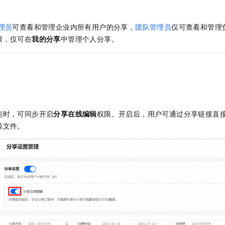
服务生态伙伴
视觉 Coding、空间感知、多模态思考等全面升级
1M上下文，专为长程任务能力而生
云工开物
企业应用
Night Plan 支持 Qwen 3.8-Max
AI 办公
NEW
Red Hat
30+ 款产品免费体验
夜间 5 折，Qwen/Meoo/TokenPlan 客户专享
AI智能应用
科研合作
理员
可查看和管理企业内所有用户的分享，
团队管理员
仅可查看和管理
ERP
堂（旗舰版）
SUSE
限，仅可在
我的分享
中管理个人分享。
智能客服
AI 应用构建
大模型原生
CRM
2个月
自动承接线索
建站小程序
Qoder
大模型服务平台百炼-应用模版
OA 办公系统
HOT
NEW
面向真实软件
个人版上线、团队版降价；千问3.8-Max首发发尝鲜
丰富多元化的应用模版和解决方案
力提升
财税管理
模板建站
万有无界
大模型服务平台百炼-智能体
400电话
定制建站
的模型效果
灵活可视化地构建企业级 Agent
能时，可同步开启
分享在线编辑
权限。开启后，用户可通过分享链接直
方案
广告营销
模板小程序
源文件。
秒悟
人工智能平台 PAI
定制小程序
云端极速 AI 
新一代 AI 视频生成模型，深度适配广告营销等场景
AI Native 的算法工程平台，一站式完成建模、训练、推理服务部署
APP 开发
建站系统
AI 应用
10分钟微调：让0.6B模型媲美235B模型
多模态数据信
依托云原生高可用架构,实现Dify私有化部署
用1%尺寸在特定领域达到大模型90%以上效果