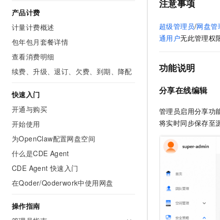
注意事项
AI 产品 免费试用
网络
安全
云开发大赛
产品计费
Tableau 订阅
1亿+ 大模型 tokens 和 
超级管理员
/
网盘管
计量计费概述
可观测
入门学习赛
中间件
AI空中课堂在线直播课
通用户
无此管理权
140+云产品 免费试用
包年包月套餐详情
大模型服务
上云与迁云
产品新客免费试用，最长1
数据库
查看消费明细
生态解决方案
千问AI平台-Token Plan
功能说明
企业出海
大模型ACA认证体验
续费、升级、退订、欠费、到期、降配
大数据计算
助力企业全员 AI 认知与能
行业生态解决方案
政企业务
分享在线编辑
媒体服务
快速入门
千问AI平台-模型体验
开发者生态解决方案
在线体验全尺寸、多种模态
开通与购买
企业服务与云通信
管理员启用分享功
AI 开发和 AI 应用解决
将实时同步保存至
开始使用
Happy 系列大模型
域名与网站
为OpenClaw配置网盘空间
终端用户计算
什么是CDE Agent
CDE Agent 快速入门
Serverless
大模型解决方案
在Qoder/Qoderwork中使用网盘
开发工具
快速部署 Dify，高效搭建 
操作指南
迁移与运维管理