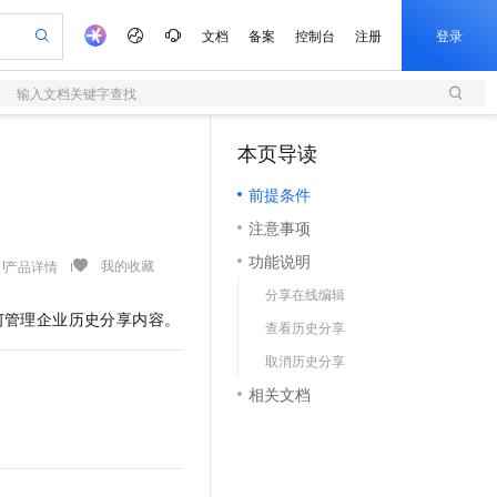
文档
备案
控制台
注册
登录
输入文档关键字查找
验
作计划
器
AI 活动
专业服务
服务伙伴合作计划
开发者社区
加入我们
服务平台百炼
阿里云 OPC 创新助力计划
本页导读
（1）
一站式生成采购清单，支持单品或批量购买
S
可编辑精美 PPT 文稿
S产品伙伴计划（繁花）
峰会
造的大模型服务与应用开发平台
轻量应用服务器
Agency Agents：拥有专属领域专家
AI 生产力先锋
Al MaaS 服务伙伴赋能合作
域名
博文
Careers
至高可申请百万元
前提条件
性可伸缩的云计算服务
 轻松生成专业的 PPT
开启高性价比 AI 编程新体验
先锋实践拓展 AI 生产力的边界
快速构建应用程序和网站，即刻迈出上云第一步
多领域专家智能体,一键组建 AI 虚拟交付团队
Token 补贴，五大权
计划
海大会
伙伴信用分合作计划
商标
问答
社会招聘
注意事项
益加速 OPC 成功
S
帕鲁游戏服务器
数字证书管理服务（原SSL证书）
HappyHorse 打造一站式影视创作平台
飞天发布时刻
HOT
划
备案
电子书
校园招聘
功能说明
联机服务器，轻松开启游戏
视频创作，一键激活电商全链路生产力
全托管，含MySQL、PostgreSQL、SQL Server、MariaDB多引擎
实现全站 HTTPS，呈现可信的 Web 访问
所见，即是所愿
可视化编排打通从文字构思到成片全链路闭环
我的收藏
产品详情
更多支持
划
公司注册
镜像站
分享在线编辑
视频生成
语音识别与合成
 智能体与工作流应用
短信服务
漫剧工坊：一站式动画创作平台
AI 实训营
何管理企业历史分享内容。
合作伙伴培训与认证
查看历史分享
划
上云迁移
的智能体编程平台
站生成，高效打造优质广告素材
通过阿里云百炼高效搭建AI应用,助力高效开发
快速生产连贯的高质量长漫剧
从基础到进阶，Agent 创客手把手教你
国内短信简单易用，安全可靠，秒级触达，全球覆盖200+国家和地区。
e-1.1-T2V
Qwen3-TTS-Flash
lScope
我要反馈
查询合作伙伴
取消历史分享
畅细腻的高质量视频
离线语音合成大模型，多语言方言自适应，低延迟高稳定
n Alibaba Cloud ISV 合作
代维服务
olarDB
建企业门户网站
大数据开发治理平台 DataWorks
10 分钟搭建微信、支付宝小程序
相关文档
创新加速
ope
登录合作伙伴管理后台
我要建议
站，无忧落地极速上线
以可视化方式快速构建移动和 PC 门户网站
100%兼容MySQL、PostgreSQL，兼容Oracle，支持集中和分布式
高效部署网站，快速应用到小程序
Data Agent 驱动的一站式 Data+AI 开发治理平台
e-1.1-I2V
Cosyvoice-V3-Flash
安全
畅自然，细节丰富
高表现力语音合成大模型，语音克隆听感自然
我要投诉
上云场景组合购
伴
边界网络安全防护产品
漫剧创作，剧本、分镜、视频高效生成
覆盖90%+业务场景，专享组合折扣价
2V
VPN
Fun-ASR