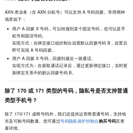
AXN
类业务（含
AXN
分机号）可以支持
A
号码回拨。常用两种
场景如下：
用户
A
回拨
X
号码，可以转接到某个固定号码，也可以是手
机号和固话号码。
实现方式：在绑定接口或控制台设置默认回拨号码
B，设置后
即可实现
A
号码回拨。
用户
A
回拨
X
号码，回拨到最近一路通话。
实现方式为：在获取通话记录后，通过更新绑定接口，实时更
新绑定关系中的默认回拨号码
B。
除了
170
或
171
类型的号码，隐私号是否支持普通
类型手机号？
除了
170/171
虚商号码外，我们还提供运营商普通号码，支持地
市及可购号码数量。您可通过
号码隐私保护控制台
购买号码
页查
看详情。