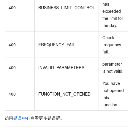
has
400
BUSINESS_LIMIT_CONTROL
exceeded
the limit for
the day.
Check
400
FREQUENCY_FAIL
frequency
fail.
parameter
400
INVALID_PARAMETERS
is not valid.
You have
not opened
400
FUNCTION_NOT_OPENED
this
function.
访问
错误中心
查看更多错误码。