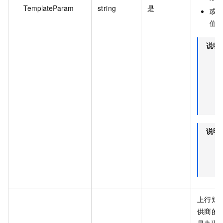
TemplateParam
string
是
或
值
说明
说明
上行短
供商的
是办理