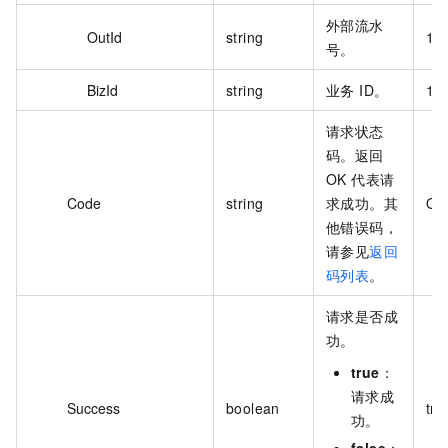
外部流水
OutId
string
12
号。
BizId
string
业务 ID。
11
请求状态
码。返回
OK 代表请
Code
string
求成功。其
OK
他错误码，
请参见
返回
码列表
。
请求是否成
功。
true
：
请求成
Success
boolean
tru
功。
false
：