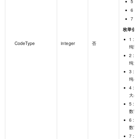
5：
6：
7：
枚举值
1 :
CodeType
integer
否
纯数
2 :
纯大
3 :
纯小
4 :
大小
5 :
数字
6 :
数字
7 :