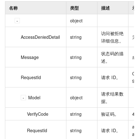
名称
类型
描述
示
object
访问被拒绝
AccessDeniedDetail
string
无
详细信息。
状态码的描
Message
string
成
述。
CC
RequestId
string
请求 ID。
9D
请求结果数
Model
object
据。
VerifyCode
string
验证码。
42
a3
RequestId
string
请求 ID。
a3