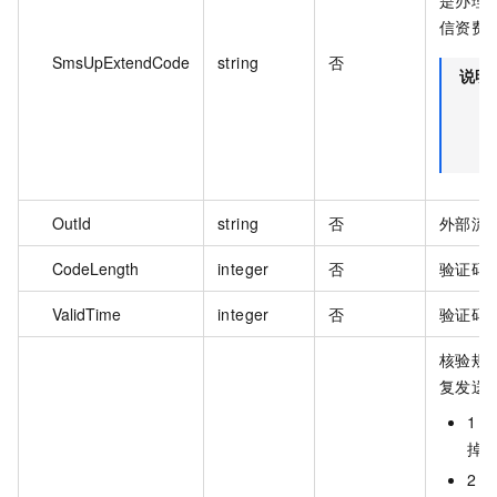
信资费
SmsUpExtendCode
string
否
说明
OutId
string
否
外部流
CodeLength
integer
否
验证码长
ValidTime
integer
否
验证码有
核验规
复发送
1
掉
2