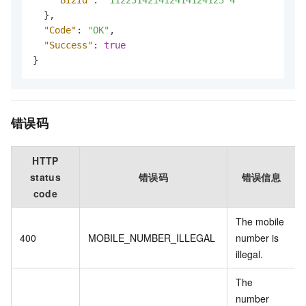
}
,
"Code"
:
"OK"
,
"Success"
:
true
}
错误码
HTTP
status
错误码
错误信息
code
The mobile
400
MOBILE_NUMBER_ILLEGAL
number is
illegal.
The
number