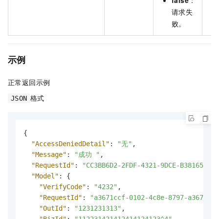
请求失
败。
示例
正常返回示例
格式
JSON
{
"AccessDeniedDetail"
:
"无"
,
"Message"
:
"成功 "
,
"RequestId"
:
"CC3BB6D2-2FDF-4321-9DCE-B38165CE4C
"Model"
:
{
"VerifyCode"
:
"4232"
,
"RequestId"
:
"a3671ccf-0102-4c8e-8797-a3678e09
"OutId"
:
"1231231313"
,
"BizId"
:
"112231421412414124123^4"