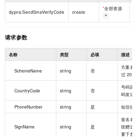
*
全部资源
dypns:SendSmsVerifyCode
create
*
请求参数
名称
类型
必填
描述
方案名
SchemeName
string
否
过 20
号码国
CountryCode
string
否
码发送
PhoneNumber
string
是
短信接
签名名
SignName
string
是
统赠送
要下发