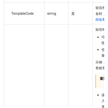
短信模板
TemplateCode
string
是
名时，
模板配
短信模
可使
指
也
接
示例：如
有效期$
重要
该
入
系