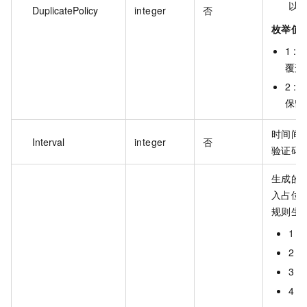
以
DuplicatePolicy
integer
否
枚举值
1 :
覆盖
2 :
保留
时间间
Interval
integer
否
验证码，
生成的验
入占位
规则生
1
2
3
4