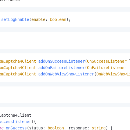
setLogEnable
(
enable
: 
boolean
);
omCaptcha4Client
addOnSuccessListener
(
OnSuccessListener
omCaptcha4Client
addOnFailureListener
(
OnFailureListener
omCaptcha4Client
addOnWebViewShowListener
(
OnWebViewShowL
Captcha4Client
uccessListener
({

nc
onSuccess
(
status: 
boolean
, response: 
string
) {
