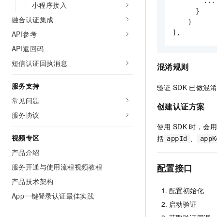
        ...

小程序接入
}
融合认证集成
}
]
,
API参考
API返回码
短信认证回执消息
混淆规则
服务支持
验证
SDK
已做混淆
常见问题
创建认证方案
服务协议
使用
SDK
时，会用
视频专区
括
、
appId
appK
产品介绍
服务开通与使用流程视频教程
配置接口
产品技术架构
配置初始化
App一键登录认证最佳实践
启动验证