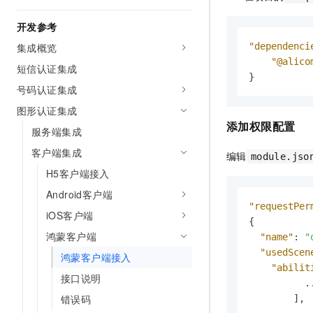
10 分钟在聊天系统中增加
专有云
开发参考
集成概览
"dependenci
"@alico
短信认证集成
}
号码认证集成
图形认证集成
添加权限配置
服务端集成
客户端集成
编辑
module.jso
H5客户端接入
Android客户端
"requestPer
iOS客户端
{
鸿蒙客户端
"name"
:
"
"usedScen
鸿蒙客户端接入
"abilit
接口说明
          ..
错误码
]
,