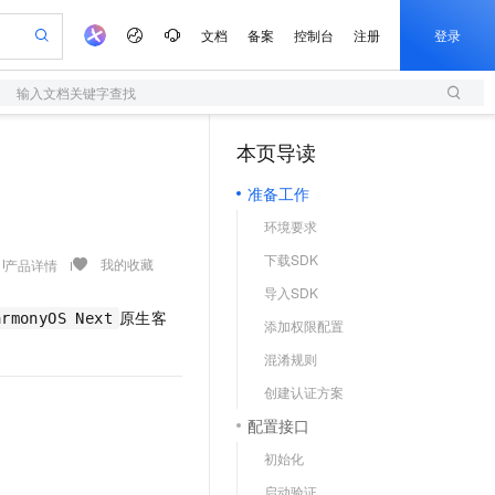
文档
备案
控制台
注册
登录
输入文档关键字查找
验
作计划
器
AI 活动
专业服务
服务伙伴合作计划
开发者社区
加入我们
服务平台百炼
阿里云 OPC 创新助力计划
本页导读
（1）
一站式生成采购清单，支持单品或批量购买
S
io：打造专属 AI 语音助手
S产品伙伴计划（繁花）
峰会
造的大模型服务与应用开发平台
轻量应用服务器
一句话生成原生可编辑精美 PPT 文稿
AI 生产力先锋
Al MaaS 服务伙伴赋能合作
域名
博文
Careers
至高可申请百万元
准备工作
性可伸缩的云计算服务
开启高性价比 AI 编程新体验
Qwen-Audio-3.0-Realtime 端到端实时语音角色扮演
输入一句话想法, 轻松生成专业的 PPT
先锋实践拓展 AI 生产力的边界
快速构建应用程序和网站，即刻迈出上云第一步
Token 补贴，五大权
计划
海大会
伙伴信用分合作计划
商标
问答
社会招聘
环境要求
益加速 OPC 成功
S
eek-V4-Pro
数字证书管理服务（原SSL证书）
一键部署幻兽帕鲁游戏服务器
飞天发布时刻
HOT
划
备案
电子书
校园招聘
下载SDK
pSeek-V4-Pro
视频创作，一键激活电商全链路生产力
全托管，含MySQL、PostgreSQL、SQL Server、MariaDB多引擎
实现全站HTTPS，呈现可信的WEB访问
一键购买专属联机服务器，轻松开启游戏
所见，即是所愿
我的收藏
产品详情
更多支持
划
公司注册
镜像站
导入SDK
视频生成
语音识别与合成
专属 QwenPaw
短信服务
漫剧工坊：一站式动画创作平台
AI 实训营
HOT
原⽣客
合作伙伴培训与认证
armonyOS Next
添加权限配置
划
上云迁移
的智能体编程平台
站生成，高效打造优质广告素材
从聊天伙伴进化为能主动干活的本地数字员工
快速生产连贯的高质量长漫剧
从基础到进阶，Agent 创客手把手教你
国内短信简单易用，安全可靠，秒级触达，全球覆盖200+国家和地区。
e-1.1-T2V
Qwen3-TTS-Flash
lScope
我要反馈
查询合作伙伴
混淆规则
畅细腻的高质量视频
离线语音合成大模型，多语言方言自适应，低延迟高稳定
n Alibaba Cloud ISV 合作
代维服务
olarDB
建企业门户网站
大数据开发治理平台 DataWorks
10 分钟搭建微信、支付宝小程序
创建认证方案
创新加速
ope
登录合作伙伴管理后台
我要建议
站，无忧落地极速上线
以可视化方式快速构建移动和 PC 门户网站
100%兼容MySQL、PostgreSQL，兼容Oracle，支持集中和分布式
高效部署网站，快速应用到小程序
Data Agent 驱动的一站式 Data+AI 开发治理平台
e-1.1-I2V
Cosyvoice-V3-Flash
配置接口
安全
畅自然，细节丰富
高表现力语音合成大模型，语音克隆听感自然
我要投诉
上云场景组合购
伴
初始化
边界网络安全防护产品
漫剧创作，剧本、分镜、视频高效生成
覆盖90%+业务场景，专享组合折扣价
2V
VPN
Fun-ASR
启动验证