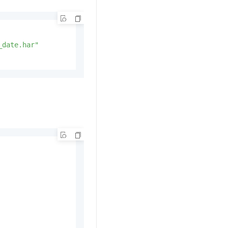
t.diy 一步搞定创意建站
构建大模型应用的安全防护体系
通过自然语言交互简化开发流程,全栈开发支持
通过阿里云安全产品对 AI 应用进行安全防护
_date.har"