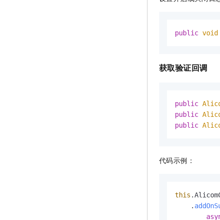
public
void
获取验证回调
public
Alic
public
Alic
public
Alic
代码示例：
this
.
Alicom
    .
addOnS
asy