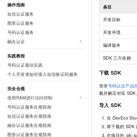
操作指南
AI 产品 免费试用
网络
条目
安全
云开发大赛
Tableau 订阅
1亿+ 大模型 tokens 和 
短信认证服务
可观测
入门学习赛
开发目标
中间件
AI空中课堂在线直播课
图形认证服务
140+云产品 免费试用
大模型服务
上云与迁云
产品新客免费试用，最长1
数据库
开发环境
号码认证服务
生态解决方案
千问AI平台-Token Plan
融合认证
企业出海
大模型ACA认证体验
大数据计算
编译版本
助力企业全员 AI 认知与能
行业生态解决方案
政企业务
实践教程
媒体服务
SDK
三方依赖
千问AI平台-模型体验
开发者生态解决方案
号码认证最佳实践
在线体验全尺寸、多种模态
企业服务与云通信
下载
SDK
AI 开发和 AI 应用解决
个人开发者如何接入短信验证码服务
Happy 系列大模型
域名与网站
登录
号码认证产品
安全合规
载并解压对应
SDK
终端用户计算
使用RAM进行访问控制
导入
SDK
Serverless
号码认证服务合规指南
大模型解决方案
短信认证服务合规指南
在
DevEco Stu
开发工具
快速部署 Dify，高效搭建 
融合认证服务合规指南
将下载的
SDK
迁移与运维管理
图形认证服务合规指南
在项目的
oh-p