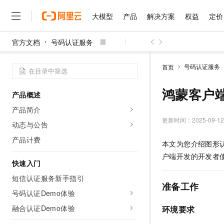
大模型
产品
解决方案
权益
定价
官方文档
号码认证服务
大模型
产品
解决方案
权益
定价
云市场
伙伴
服务
了解阿里云
精选产品
精选解决方案
普惠上云
产品定价
精选商城
成为销售伙伴
售前咨询
为什么选择阿里云
千问AI平台
号码认证服务
首页
了解云产品的定价详情
大模型服务平台百炼
千问办公，解锁你的工作
普惠上云 官方力荐
分销伙伴
在线服务
网站建设
什么是云计算
大
大模型服务与应用平台
企业级Agent产品，直接
云服务器38元/年起，超
鸿蒙客户
产品概述
咨询伙伴
多端小程序
技术领先
云上成本管理
售后服务
千问大模型
Agency Agents：拥
官方推荐返现计划
大模型
产品简介
大模型
精选产品
精选解决方案
Salesforce 国际版订阅
稳定可靠
管理和优化成本
多元化、高性能、安全可靠
推荐新用户得奖励，单订单
更新时间：
2025-09-12
销售伙伴合作计划
动态与公告
自助服务
友盟天域
安全合规
人工智能与机器学习
AI
文本生成
无影云电脑
HappyHorse 打造一
云工开物
产品计费
本文为您介绍图形
无影生态合作计划
在线服务
观测云
分析师报告
随时随地安全接入的云上超
高校专属算力普惠，学生认
计算
互联网应用开发
Qwen3.8-Max
户端开发的开发者
HOT
Salesforce On Alibaba C
工单服务
快速入门
智能体时代全能旗舰模型
Tuya 物联网平台阿里云
研究报告与白皮书
云解析DNS
快速拥有专属 OpenClaw
Consulting Partner 合
大数据
容器
短信认证服务新手指引
免费试用
短信专区
准备工作
蓝凌 OA
Qwen3.7-Plus
AI 大模型销售与服务生
号码认证Demo体验
现代化应用
存储
天池大赛
能看、能想、能动手的多模
云原生大数据计算服务 Max
解决方案免费试用 新老
电子合同
融合认证Demo体验
环境要求
面向分析的企业级SaaS模
最高领取价值200元试用
安全
网络与CDN
AI 算法大赛
Qwen3-VL-Plus
畅捷通