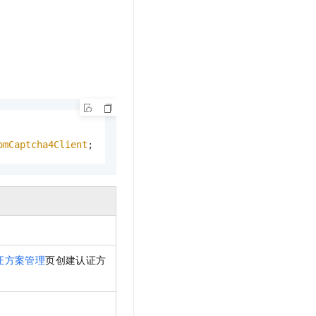
omCaptcha4Client
;
。
证方案管理
页创建认证方
。