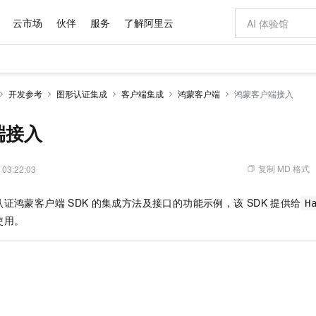
云市场
伙伴
服务
了解阿里云
AI 特惠
数据与 API
成为产品伙伴
企业增值服务
最佳实践
价格计算器
AI 场景体
基础软件
产品伙伴合
阿里云认证
市场活动
配置报价
大模型
开发参考
图形认证集成
客户端集成
鸿蒙客户端
鸿蒙客户端接入
自助选配和估算价格
新方式
域名与网站
睿译宝，AI翻译排版一步到位
智启 AI 普惠权益
产品生态集成认证中心
企业支持计划
云上春晚
千问官方 MaaS 平台，为开发者和 Agent 而生，新用户赠送 1 亿 + tokens 额度
云服务器 EC
Qwen Aud
AI Coding
阿里云Maa
2026 阿里云
为企业打
数据集
Windows
大模型认证
模型
NEW
NEW
交付可用成果
值低价云产品抢先购
提供智能易用的域名与建站服务
上传文档即自动完成翻译和格式还原
至高享 1亿+免费 tokens，加速 Al 应用落地
安全可靠、弹
智能编程，一键
端接入
产品生态伙伴
专家技术服务
云上奥运之旅
弹性计算合作
阿里云中企出
手机三要素
宝塔 Linux
全部认证
价格优势
有专属领域专家
对象存储 OSS
GLM-5.2：长任务时代开源旗舰模型
阿里云 OPC 创新助力计划
云数据库 RD
即刻拥有 DeepS
AI 电商营销
产品生态伙伴工作台
企业增值服务台
云栖战略参考
云存储合作计
云栖大会
身份实名认证
CentOS
训练营
推动算力普惠，释放技术红利
的大模型服务
最高返9万
多领域专家智能体,一键组建 AI 虚拟交付团队
至高百万元 Token 补贴，加速一人公司成长
稳定、安全、高性价比、高性能的云存储服务
真正可用的 1M 上下文,一次完成代码全链路开发
轻松解锁专属 Dee
从图文生成到
复制 MD 格式
 03:22:03
云上的中国
数据库合作计
活动全景
短信
Docker
图片和
站式影视创作平台
人工智能平台 PAI
Hermes Agent，打造自进化智能体
Token Plan 模型订阅计划
Qoder
5 分钟轻松部署
AI 广告创作
企业成长
大模型
NEW
信息公告
认证鸿蒙客户端
SDK
的集成方法及接口的功能示例，该
SDK
提供给
H
看见新力量
云网络合作计
OCR 文字识别
JAVA
级电脑
证享300元代金券
可视化编排打通从文字构思到成片全链路闭环
一站式AI开发、训练和推理服务
自主进化，持久记忆，越用越聪明
Qwen3.8-Max 首发尝鲜，限时加量 10 倍，夜间低至2折
面向真实软件
图文、视频一
Kimi-K3
HappyHors
使⽤。
NEW
魔搭 Mode
loud
服务实践
官网公告
Kimi 最新旗舰模型，长程编程与推理利器
让文字生成流
金融模力时刻
Salesforce O
版
发票查验
全能环境
Qoder CN
Claude Code + GStack 打造工程团队
千问办公，限时限量积分加倍
云原生数据库 P
低代码高效构
AI 建站
NEW
作计划
计划
创新中心
魔搭 ModelSc
健康状态
让AI从“聊天伙伴”进化为能干活的“数字员工”
覆盖公网/内网、递归/权威、移动APP等全场景解析服务
安装技能 GStack，拥有专属 AI 工程团队
你的AI工作搭子，覆盖日常办公高频场景
基于千问大模型等，支持代码智能生成、研发智能问答
0 代码专业建
客户案例
天气预报查询
操作系统
Deepseek-v4-pro
HappyHors
态合作计划
态智能体模型
旗舰 MoE 大模型，百万上下文与顶尖推理能力
图生视频，流
Compute
同享
容器服务 Kubernetes 版 ACK
万小智 AI 建站低至 15元/月
云防火墙
AI 短剧/漫剧
快递物流查询
WordPress
成为服务伙
高校合作
式云数据仓库
点，立即开启云上创新
提供一站式管理容器应用的 K8s 服务
送.CN域名，送备案服务码
云原生的云上
AI助力短剧
GLM-5.2
Wan2.7-T
Ubuntu