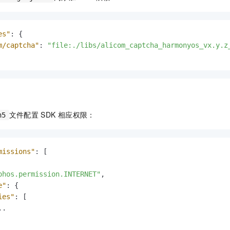
一个 AI 助手
即刻拥有 DeepSeek-R1 满血版
超强辅助，Bol
在企业官网、通讯软件中为客户提供 AI 客服
多种方案随心选，轻松解锁专属 DeepSeek
es"
:
{
m/captcha"
:
"file:./libs/alicom_captcha_harmonyos_vx.y.z
文件配置
SDK
相应权限：
n5
missions"
:
[
ohos.permission.INTERNET"
,
e"
:
{
ies"
:
[
.
