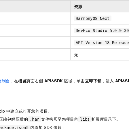
服务生态伙伴
视觉 Coding、空间感知、多模态思考等全面升级
1M上下文，专为长程任务能力而生
云工开物
企业应用
Night Plan 支持 Qwen 3.8-Max
AI 办公
NEW
资源
Red Hat
30+ 款产品免费体验
夜间 5 折，Qwen/Meoo/TokenPlan 客户专享
AI智能应用
科研合作
ERP
HarmonyOS Next
堂（旗舰版）
SUSE
智能客服
AI 应用构建
大模型原生
CRM
2个月
自动承接线索
DevEco Studio 5.0.9.30
建站小程序
Qoder
大模型服务平台百炼-应用模版
OA 办公系统
HOT
NEW
API Version 18 Release
面向真实软件
个人版上线、团队版降价；千问3.8-Max首发发尝鲜
丰富多元化的应用模版和解决方案
力提升
财税管理
模板建站
无
万有无界
大模型服务平台百炼-智能体
400电话
定制建站
的模型效果
灵活可视化地构建企业级 Agent
方案
广告营销
模板小程序
秒悟
人工智能平台 PAI
定制小程序
云端极速 AI 
新一代 AI 视频生成模型，深度适配广告营销等场景
AI Native 的算法工程平台，一站式完成建模、训练、推理服务部署
控制台
，在
概览
页面右侧
API&SDK
区域，单击
立即下载
，进入
API&S
。
APP 开发
建站系统
dio
中建立或打开您的项目。
AI 应用
10分钟微调：让0.6B模型媲美235B模型
多模态数据信
压缩包解压后的
文件拷贝至您项目的
扩展库目录下。
.har
libs
依托云原生高可用架构,实现Dify私有化部署
用1%尺寸在特定领域达到大模型90%以上效果
内添加
SDK
依赖：
ackage.json5