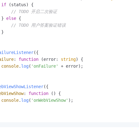
if
 (status) {

// TODO 开启⼆次验证
 } 
else
 {

// TODO ⽤户答案验证错误
}

ailureListener
({

ailure
: 
function
 (
error: 
string
) {

console
.
log
(
'onFailure'
 + error);

ebViewShowListener
({

ebViewShow
: 
function
 (
) {

console
.
log
(
'onWebViewShow'
);

：