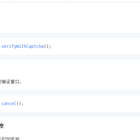
verifyWithCaptcha
();
闭验证窗口。
cancel
();
控
志打印监控。