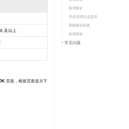
文戏情感细腻自然，动作戏激烈拳拳到肉，实现更强表演能力
支持中英文自由切换，具备更强的噪声鲁棒性
云聚AI 严选权益
SSL 证书
取消验证
，一键激活高效办公新体验
精选AI产品，从模型到应用全链提效
堡垒机
开启/关闭日志监控
AI 用量加速计划
应用
获取验证回调
防火墙
、识别商机，让客服更高效、服务更出色。
新老同享，达量后返
及以上
0
处理错误
千问办公
主机安全
NEW
常见问题
的智能体编程平台
一站式AI生产力平台
AI 应用及服务市场
伶鹊
企业级人与Agent协作平台，接入和调度多个数字员工
智能客服平台，对话机器人、对话分析、智能外呼
AI 应用
大模型服务平台百炼 - 全妙
大模型
应用创作平台
多模态内容创作工具，已接入 DeepSeek
DK
页面，根据页面提示下
自然语言处理
数据标注
机器学习
息提取
与 AI 智能体进行实时音视频通话
从文本、图片、视频中提取结构化的属性信息
构建支持视频理解的 AI 音视频实时通话应用