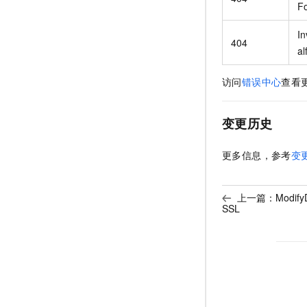
F
In
404
al
访问
错误中心
查看
变更历史
更多信息，参考
变
上一篇：
Modif
SSL