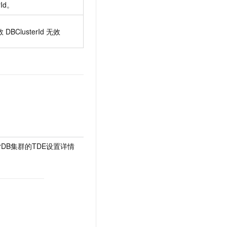
rId。
数
DBClusterId
无效
PolarDB集群的TDE设置详情