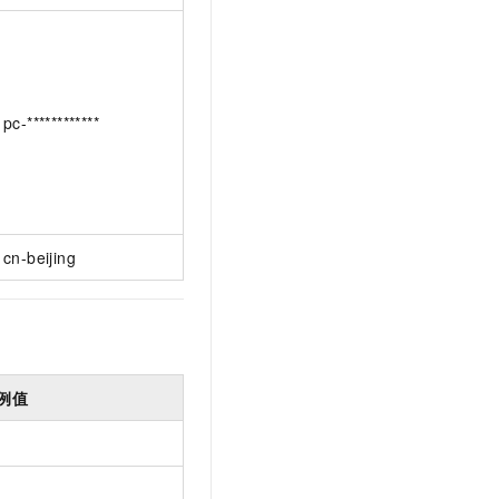
pc-************
cn-beijing
例值