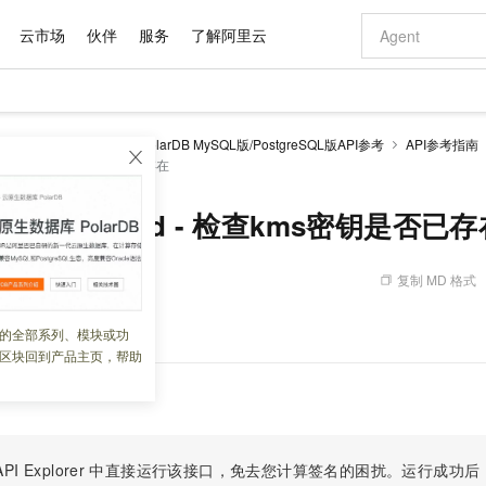
云市场
伙伴
服务
了解阿里云
AI 特惠
数据与 API
成为产品伙伴
企业增值服务
最佳实践
价格计算器
AI 场景体
基础软件
产品伙伴合
阿里云认证
市场活动
配置报价
大模型
larDB
开发参考
PolarDB MySQL版/PostgreSQL版API参考
API参考指南
自助选配和估算价格
rized - 检查kms密钥是否已存在
步到位
域名与网站
智启 AI 普惠权益
产品生态集成认证中心
企业支持计划
云上春晚
Qwen Audio：打造专属 AI 语音助手
千问官方 MaaS 平台，为开发者和 Agent 而生，新用户赠送 1 亿 + tokens 额度
云服务器 EC
一句话生成原生
AI Coding
阿里云Maa
2026 阿里云
为企业打
数据集
Windows
大模型认证
模型
NEW
NEW
格式还原
值低价云产品抢先购
提供智能易用的域名与建站服务
至高享 1亿+免费 tokens，加速 Al 应用落地
Qwen-Audio-3.0-Realtime 端到端实时语音角色扮演
安全可靠、弹
输入一句话想法,
智能编程，一键
产品生态伙伴
专家技术服务
云上奥运之旅
弹性计算合作
阿里云中企出
手机三要素
宝塔 Linux
全部认证
MSAuthorized - 检查kms密钥是否已
价格优势
开源旗舰模型
对象存储 OSS
即刻拥有 DeepSeek-V4-Pro
阿里云 OPC 创新助力计划
云数据库 RD
一键部署幻兽
AI 电商营销
产品生态伙伴工作台
企业增值服务台
云栖战略参考
云存储合作计
云栖大会
身份实名认证
CentOS
训练营
推动算力普惠，释放技术红利
的大模型服务
最高返9万
真正可用的 1M 上下文,一次完成代码全链路开发
轻松解锁专属 DeepSeek-V4-Pro
至高百万元 Token 补贴，加速一人公司成长
稳定、安全、高性价比、高性能的云存储服务
一键购买专属
从图文生成到
复制 MD 格式
 11:31:54
云上的中国
数据库合作计
活动全景
短信
Docker
图片和
自进化智能体
人工智能平台 PAI
5 分钟轻松部署专属 QwenPaw
Token Plan 模型订阅计划
Qoder
高效搭建 AI
AI 广告创作
企业成长
大模型
NEW
HOT
信息公告
看见新力量
云网络合作计
OCR 文字识别
JAVA
级电脑
越聪明
证享300元代金券
一站式AI开发、训练和推理服务
Qwen3.8-Max 首发尝鲜，限时加量 10 倍，夜间低至2折
从聊天伙伴进化为能主动干活的本地数字员工
面向真实软件
图文、视频一
通状态。
的全部系列、模块或功
Kimi-K3
HappyHors
NEW
魔搭 Mode
loud
服务实践
官网公告
区块回到产品主页，帮助
Kimi 最新旗舰模型，长程编程与推理利器
让文字生成流
金融模力时刻
Salesforce O
版
发票查验
全能环境
Qoder CN
Claude Code + GStack 打造工程团队
千问办公，限时限量积分加倍
云原生数据库 P
低代码高效构
AI 建站
NEW
作计划
计划
创新中心
魔搭 ModelSc
健康状态
让AI从“聊天伙伴”进化为能干活的“数字员工”
覆盖公网/内网、递归/权威、移动APP等全场景解析服务
安装技能 GStack，拥有专属 AI 工程团队
你的AI工作搭子，覆盖日常办公高频场景
基于千问大模型等，支持代码智能生成、研发智能问答
0 代码专业建
客户案例
天气预报查询
操作系统
Deepseek-v4-pro
HappyHors
态合作计划
态智能体模型
旗舰 MoE 大模型，百万上下文与顶尖推理能力
图生视频，流
Compute
同享
容器服务 Kubernetes 版 ACK
万小智 AI 建站低至 15元/月
云防火墙
AI 短剧/漫剧
快递物流查询
WordPress
成为服务伙
高校合作
式云数据仓库
点，立即开启云上创新
提供一站式管理容器应用的 K8s 服务
送.CN域名，送备案服务码
云原生的云上
AI助力短剧
PI Explorer
中直接运行该接口，免去您计算签名的困扰。运行成功后，OpenA
GLM-5.2
Wan2.7-T
Ubuntu