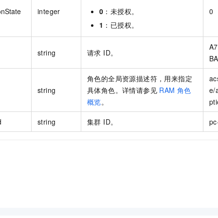
onState
integer
0
：未授权。
0
1
：已授权。
A7
string
请求 ID。
BA
角色的全局资源描述符，用来指定
ac
string
具体角色。详情请参见
RAM 角色
e/
概览
。
pt
d
string
集群 ID。
pc-