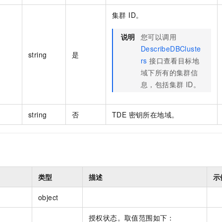
集群 ID。
说明
您可以调用
DescribeDBCluste
string
是
rs
接口查看目标地
域下所有的集群信
息，包括集群 ID。
string
否
TDE 密钥所在地域。
类型
描述
示
object
授权状态。取值范围如下：