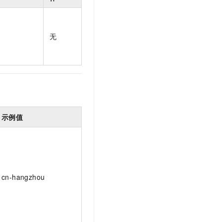
t.diy 一步搞定创意建站
构建大模型应用的安全防护体系
通过自然语言交互简化开发流程,全栈开发支持
通过阿里云安全产品对 AI 应用进行安全防护
无
示例值
cn-hangzhou