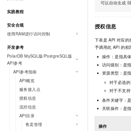
可以自动生成
S
AI 产品 免费试用
网络
安全
云开发大赛
Tableau 订阅
实践教程
1亿+ 大模型 tokens 和 
可观测
入门学习赛
中间件
AI空中课堂在线直播课
140+云产品 免费试用
安全合规
大模型服务
授权信息
上云与迁云
产品新客免费试用，最长1
数据库
使用RAM进行访问控制
生态解决方案
千问AI平台-Token Plan
下表是
API
对应的
企业出海
大模型ACA认证体验
大数据计算
开发参考
予调用此
API
的权
助力企业全员 AI 认知与能
行业生态解决方案
政企业务
媒体服务
PolarDB MySQL版/PostgreSQL版
千问AI平台-模型体验
操作：是指具
开发者生态解决方案
API参考
在线体验全尺寸、多种模态
访问级别：是指
企业服务与云通信
AI 开发和 AI 应用解决
API参考指南
资源类型：是
Happy 系列大模型
域名与网站
API概览
对于必选的
服务接入点
终端用户计算
对于不支持
授权信息
条件关键字：
Serverless
大模型解决方案
流控信息
关联操作：是
开发工具
API目录
快速部署 Dify，高效搭建 
售卖管理
迁移与运维管理
操作