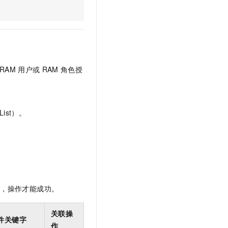
文戏情感细腻自然，动作戏激烈拳拳到肉，实现更强表演能力
支持中英文自由切换，具备更强的噪声鲁棒性
云聚AI 严选权益
SSL 证书
，一键激活高效办公新体验
精选AI产品，从模型到应用全链提效
堡垒机
AI 用量加速计划
应用
防火墙
、识别商机，让客服更高效、服务更出色。
新老同享，达量后返
千问办公
主机安全
NEW
RAM
用户或
RAM
角色授
的智能体编程平台
一站式AI生产力平台
AI 应用及服务市场
伶鹊
企业级人与Agent协作平台，接入和调度多个数字员工
智能客服平台，对话机器人、对话分析、智能外呼
ist）。
AI 应用
大模型服务平台百炼 - 全妙
大模型
应用创作平台
多模态内容创作工具，已接入 DeepSeek
自然语言处理
数据标注
限，操作才能成功。
机器学习
息提取
与 AI 智能体进行实时音视频通话
关联操
从文本、图片、视频中提取结构化的属性信息
构建支持视频理解的 AI 音视频实时通话应用
件关键字
作