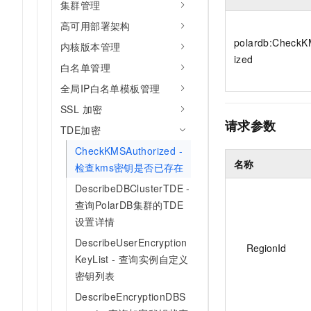
集群管理
10 分钟在聊天系统中增加
专有云
高可用部署架构
polardb:CheckK
内核版本管理
ized
白名单管理
全局IP白名单模板管理
SSL 加密
请求参数
TDE加密
CheckKMSAuthorized -
名称
检查kms密钥是否已存在
DescribeDBClusterTDE -
查询PolarDB集群的TDE
设置详情
DescribeUserEncryption
RegionId
KeyList - 查询实例自定义
密钥列表
DescribeEncryptionDBS