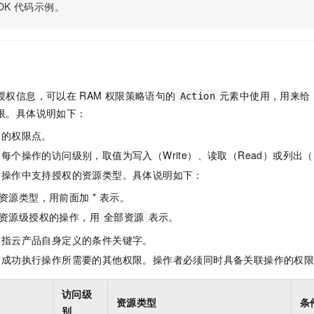
服务生态伙伴
视觉 Coding、空间感知、多模态思考等全面升级
1M上下文，专为长程任务能力而生
DK
代码示例。
云工开物
企业应用
Night Plan 支持 Qwen 3.8-Max
AI 办公
NEW
Red Hat
30+ 款产品免费体验
夜间 5 折，Qwen/Meoo/TokenPlan 客户专享
AI智能应用
科研合作
ERP
堂（旗舰版）
SUSE
智能客服
AI 应用构建
大模型原生
CRM
2个月
自动承接线索
建站小程序
Qoder
大模型服务平台百炼-应用模版
OA 办公系统
HOT
NEW
授权信息，可以在
RAM
权限策略语句的
元素中使用，用来给
Action
面向真实软件
个人版上线、团队版降价；千问3.8-Max首发发尝鲜
丰富多元化的应用模版和解决方案
限。具体说明如下：
力提升
财税管理
模板建站
万有无界
大模型服务平台百炼-智能体
体的权限点。
400电话
定制建站
的模型效果
灵活可视化地构建企业级 Agent
每个操作的访问级别，取值为写入（Write）、读取（Read）或列出（L
方案
广告营销
模板小程序
指操作中支持授权的资源类型。具体说明如下：
秒悟
人工智能平台 PAI
定制小程序
云端极速 AI 
新一代 AI 视频生成模型，深度适配广告营销等场景
AI Native 的算法工程平台，一站式完成建模、训练、推理服务部署
资源类型，用前面加 * 表示。
资源级授权的操作，用
表示。
APP 开发
全部资源
是指云产品自身定义的条件关键字。
建站系统
指成功执行操作所需要的其他权限。操作者必须同时具备关联操作的权
AI 应用
10分钟微调：让0.6B模型媲美235B模型
多模态数据信
访问级
依托云原生高可用架构,实现Dify私有化部署
用1%尺寸在特定领域达到大模型90%以上效果
资源类型
条
别