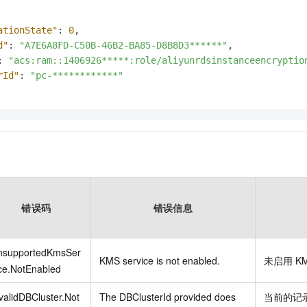
ationState"
:
0
,
d"
:
"A7E6A8FD-C50B-46B2-BA85-D8B8D3******"
,
:
"acs:ram::1406926*****:role/aliyunrdsinstanceencryptio
rId"
:
"pc-************"
错误码
错误信息
nsupportedKmsSer
KMS service is not enabled.
未启用
K
ce.NotEnabled
validDBCluster.Not
The DBClusterId provided does
当前的记