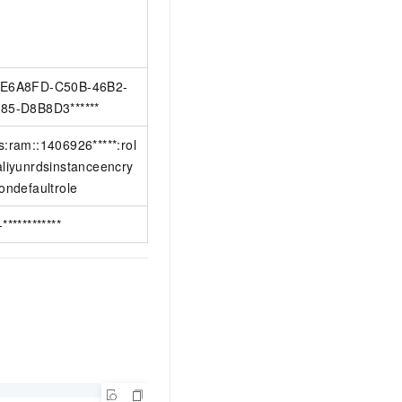
E6A8FD-C50B-46B2-
85-D8B8D3******
s:ram::1406926*****:rol
aliyunrdsinstanceencry
iondefaultrole
************