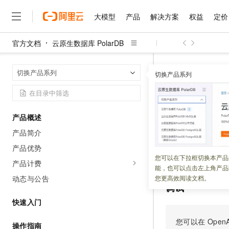
大模型
产品
解决方案
权益
定价
官方文档
云原生数据库 PolarDB
大模型
产品
解决方案
权益
定价
云市场
伙伴
服务
了解阿里云
精选产品
精选解决方案
普惠上云
产品定价
精选商城
成为销售伙伴
售前咨询
为什么选择阿里云
千问AI平台
云原生数据库 Po
首页
切换产品系列
了解云产品的定价详情
切换产品系列
CheckKMSAutho
大模型服务平台百炼
睿译宝，AI翻译排版一
普惠上云 官方力荐
分销伙伴
在线服务
网站建设
什么是云计算
大
大模型服务与应用平台
上传文档即自动完成翻译和
云服务器38元/年起，超
咨询伙伴
多端小程序
技术领先
CheckK
云上成本管理
售后服务
千问大模型
GLM-5.2：长任务时代
官方推荐返现计划
大模型
大模型
精选产品
精选解决方案
Salesforce 国际版订阅
稳定可靠
产品概述
管理和优化成本
多元化、高性能、安全可靠
推荐新用户得奖励，单订单
销售伙伴合作计划
自助服务
产品简介
更新时间：
2025-12-11
友盟天域
安全合规
人工智能与机器学习
AI
文本生成
无影云电脑
Hermes Agent，打造
云工开物
无影生态合作计划
在线服务
产品优势
观测云
分析师报告
随时随地安全接入的云上超
自主进化，持久记忆，越用
高校专属算力普惠，学生认
计算
互联网应用开发
查看用户
KMS
开
您可以在下拉框切换本产品
Qwen3.8-Max
HOT
产品计费
Salesforce On Alibaba C
工单服务
能，也可以点击左上角产品
智能体时代全能旗舰模型
Tuya 物联网平台阿里云
研究报告与白皮书
云解析DNS
快速拥有专属 OpenClaw
Consulting Partner 合
大数据
容器
动态与公告
您更高效阅读文档。
免费试用
短信专区
调试
蓝凌 OA
Qwen3.7-Plus
AI 大模型销售与服务生
现代化应用
存储
天池大赛
快速入门
能看、能想、能动手的多模
云原生大数据计算服务 Max
解决方案免费试用 新老
电子合同
面向分析的企业级SaaS模
最高领取价值200元试用
安全
网络与CDN
您可以在
OpenA
AI 算法大赛
Qwen3-VL-Plus
操作指南
畅捷通