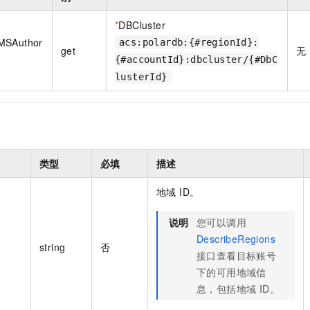
一个 AI 助手
即刻拥有 DeepSeek-R1 满血版
超强辅助，Bol
在企业官网、通讯软件中为客户提供 AI 客服
多种方案随心选，轻松解锁专属 DeepSeek
*
DBCluster
MSAuthor
acs:polardb:{#regionId}:
get
无
{#accountId}:dbcluster/{#DbC
lusterId}
类型
必填
描述
地域 ID。
说明
您可以调用
DescribeRegions
string
否
接口查看目标账号
下的可用地域信
息，包括地域 ID。