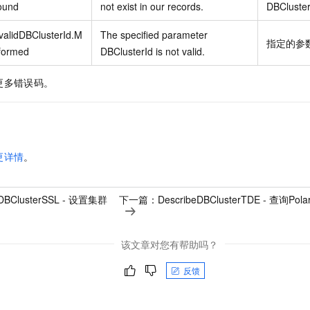
ound
not exist in our records.
DBCluste
validDBClusterId.M
The specified parameter
指定的参
formed
DBClusterId is not valid.
更多错误码。
更详情
。
yDBClusterSSL - 设置集群
下一篇：
DescribeDBClusterTDE - 查询
该文章对您有帮助吗？
反馈