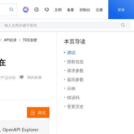
文档
备案
控制台
注册
登录
输入文档关键字查找
验
作计划
器
AI 活动
专业服务
服务伙伴合作计划
开发者社区
加入我们
服务平台百炼
阿里云 OPC 创新助力计划
API目录
TDE加密
本页导读
（1）
一站式生成采购清单，支持单品或批量购买
S
可编辑精美 PPT 文稿
S产品伙伴计划（繁花）
峰会
造的大模型服务与应用开发平台
轻量应用服务器
Agency Agents：拥有专属领域专家
AI 生产力先锋
Al MaaS 服务伙伴赋能合作
域名
博文
Careers
至高可申请百万元
调试
性可伸缩的云计算服务
 轻松生成专业的 PPT
开启高性价比 AI 编程新体验
先锋实践拓展 AI 生产力的边界
快速构建应用程序和网站，即刻迈出上云第一步
多领域专家智能体,一键组建 AI 虚拟交付团队
Token 补贴，五大权
计划
海大会
伙伴信用分合作计划
商标
问答
社会招聘
存在
授权信息
益加速 OPC 成功
S
帕鲁游戏服务器
数字证书管理服务（原SSL证书）
HappyHorse 打造一站式影视创作平台
飞天发布时刻
HOT
划
备案
电子书
校园招聘
请求参数
联机服务器，轻松开启游戏
视频创作，一键激活电商全链路生产力
全托管，含MySQL、PostgreSQL、SQL Server、MariaDB多引擎
实现全站HTTPS，呈现可信的WEB访问
所见，即是所愿
可视化编排打通从文字构思到成片全链路闭环
更多支持
我的收藏
产品详情
划
公司注册
镜像站
返回参数
视频生成
语音识别与合成
 智能体与工作流应用
短信服务
漫剧工坊：一站式动画创作平台
AI 实训营
合作伙伴培训与认证
示例
划
上云迁移
的智能体编程平台
站生成，高效打造优质广告素材
通过阿里云百炼高效搭建AI应用,助力高效开发
快速生产连贯的高质量长漫剧
从基础到进阶，Agent 创客手把手教你
国内短信简单易用，安全可靠，秒级触达，全球覆盖200+国家和地区。
e-1.1-T2V
Qwen3-TTS-Flash
lScope
我要反馈
查询合作伙伴
错误码
畅细腻的高质量视频
离线语音合成大模型，多语言方言自适应，低延迟高稳定
n Alibaba Cloud ISV 合作
代维服务
olarDB
建企业门户网站
大数据开发治理平台 DataWorks
10 分钟搭建微信、支付宝小程序
变更历史
创新加速
ope
登录合作伙伴管理后台
我要建议
站，无忧落地极速上线
以可视化方式快速构建移动和 PC 门户网站
100%兼容MySQL、PostgreSQL，兼容Oracle，支持集中和分布式
高效部署网站，快速应用到小程序
Data Agent 驱动的一站式 Data+AI 开发治理平台
e-1.1-I2V
Cosyvoice-V3-Flash
调试
安全
畅自然，细节丰富
高表现力语音合成大模型，语音克隆听感自然
我要投诉
上云场景组合购
伴
边界网络安全防护产品
漫剧创作，剧本、分镜、视频高效生成
覆盖90%+业务场景，专享组合折扣价
PI Explorer
2V
VPN
Fun-ASR