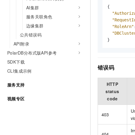
{
AI集群
"Authoriz
服务关联角色
"RequestI
边缘集群
"RoleArn"
"DBCluste
公共错误码
}
API附录
PolarDB分布式版API参考
SDK下载
错误码
CLI集成示例
HTTP
服务支持
status
code
视频专区
U
403
vi
In
404