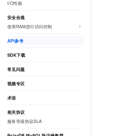
I/O性能
10 分钟在聊天系统中增加
专有云
安全合规
使用RAM进行访问控制
API参考
SDK下载
常见问题
视频专区
术语
相关协议
服务等级协议SLA
PolarDB MySQL版边缘集群