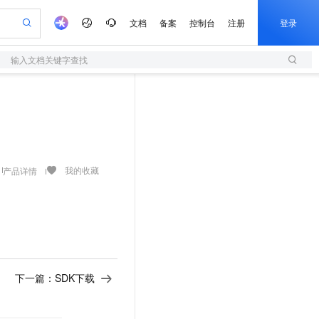
文档
备案
控制台
注册
登录
输入文档关键字查找
验
作计划
器
AI 活动
专业服务
服务伙伴合作计划
开发者社区
加入我们
服务平台百炼
阿里云 OPC 创新助力计划
一站式生成采购清单，支持单品或批量购买
S
io：打造专属 AI 语音助手
S产品伙伴计划（繁花）
峰会
造的大模型服务与应用开发平台
轻量应用服务器
一句话生成原生可编辑精美 PPT 文稿
AI 生产力先锋
Al MaaS 服务伙伴赋能合作
域名
博文
Careers
至高可申请百万元
性可伸缩的云计算服务
开启高性价比 AI 编程新体验
Qwen-Audio-3.0-Realtime 端到端实时语音角色扮演
输入一句话想法, 轻松生成专业的 PPT
先锋实践拓展 AI 生产力的边界
快速构建应用程序和网站，即刻迈出上云第一步
Token 补贴，五大权
计划
海大会
伙伴信用分合作计划
商标
问答
社会招聘
益加速 OPC 成功
S
eek-V4-Pro
数字证书管理服务（原SSL证书）
一键部署幻兽帕鲁游戏服务器
飞天发布时刻
HOT
划
备案
电子书
校园招聘
pSeek-V4-Pro
视频创作，一键激活电商全链路生产力
全托管，含MySQL、PostgreSQL、SQL Server、MariaDB多引擎
实现全站HTTPS，呈现可信的WEB访问
一键购买专属联机服务器，轻松开启游戏
所见，即是所愿
我的收藏
产品详情
更多支持
划
公司注册
镜像站
视频生成
语音识别与合成
专属 QwenPaw
短信服务
漫剧工坊：一站式动画创作平台
AI 实训营
HOT
合作伙伴培训与认证
划
上云迁移
的智能体编程平台
站生成，高效打造优质广告素材
从聊天伙伴进化为能主动干活的本地数字员工
快速生产连贯的高质量长漫剧
从基础到进阶，Agent 创客手把手教你
国内短信简单易用，安全可靠，秒级触达，全球覆盖200+国家和地区。
e-1.1-T2V
Qwen3-TTS-Flash
lScope
我要反馈
查询合作伙伴
畅细腻的高质量视频
离线语音合成大模型，多语言方言自适应，低延迟高稳定
n Alibaba Cloud ISV 合作
代维服务
olarDB
建企业门户网站
大数据开发治理平台 DataWorks
10 分钟搭建微信、支付宝小程序
创新加速
ope
登录合作伙伴管理后台
我要建议
站，无忧落地极速上线
以可视化方式快速构建移动和 PC 门户网站
100%兼容MySQL、PostgreSQL，兼容Oracle，支持集中和分布式
高效部署网站，快速应用到小程序
Data Agent 驱动的一站式 Data+AI 开发治理平台
e-1.1-I2V
Cosyvoice-V3-Flash
安全
下一篇：
SDK下载
畅自然，细节丰富
高表现力语音合成大模型，语音克隆听感自然
我要投诉
上云场景组合购
伴
边界网络安全防护产品
漫剧创作，剧本、分镜、视频高效生成
覆盖90%+业务场景，专享组合折扣价
2V
VPN
Fun-ASR