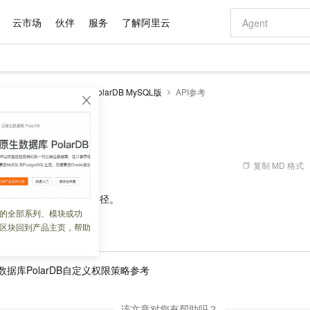
云市场
伙伴
服务
了解阿里云
AI 特惠
数据与 API
成为产品伙伴
企业增值服务
最佳实践
价格计算器
AI 场景体
基础软件
产品伙伴合
阿里云认证
市场活动
配置报价
大模型
larDB
云原生数据库PolarDB MySQL版
API参考
自助选配和估算价格
新方式
域名与网站
睿译宝，AI翻译排版一步到位
智启 AI 普惠权益
产品生态集成认证中心
企业支持计划
云上春晚
千问官方 MaaS 平台，为开发者和 Agent 而生，新用户赠送 1 亿 + tokens 额度
云服务器 EC
Qwen Aud
AI Coding
阿里云Maa
2026 阿里云
为企业打
数据集
Windows
大模型认证
模型
NEW
NEW
交付可用成果
值低价云产品抢先购
提供智能易用的域名与建站服务
上传文档即自动完成翻译和格式还原
至高享 1亿+免费 tokens，加速 Al 应用落地
安全可靠、弹
智能编程，一键
产品生态伙伴
专家技术服务
云上奥运之旅
弹性计算合作
阿里云中企出
手机三要素
宝塔 Linux
全部认证
价格优势
有专属领域专家
对象存储 OSS
GLM-5.2：长任务时代开源旗舰模型
阿里云 OPC 创新助力计划
云数据库 RD
即刻拥有 DeepS
AI 电商营销
产品生态伙伴工作台
企业增值服务台
云栖战略参考
云存储合作计
云栖大会
身份实名认证
CentOS
训练营
推动算力普惠，释放技术红利
的大模型服务
最高返9万
多领域专家智能体,一键组建 AI 虚拟交付团队
至高百万元 Token 补贴，加速一人公司成长
稳定、安全、高性价比、高性能的云存储服务
真正可用的 1M 上下文,一次完成代码全链路开发
轻松解锁专属 Dee
从图文生成到
复制 MD 格式
 01:55:00
云上的中国
数据库合作计
活动全景
短信
Docker
图片和
站式影视创作平台
人工智能平台 PAI
Hermes Agent，打造自进化智能体
Token Plan 模型订阅计划
Qoder
5 分钟轻松部署
AI 广告创作
企业成长
大模型
NEW
信息公告
B
的
API
文档的查看路径。
看见新力量
云网络合作计
OCR 文字识别
JAVA
级电脑
证享300元代金券
可视化编排打通从文字构思到成片全链路闭环
一站式AI开发、训练和推理服务
自主进化，持久记忆，越用越聪明
Qwen3.8-Max 首发尝鲜，限时加量 10 倍，夜间低至2折
面向真实软件
图文、视频一
的全部系列、模块或功
Kimi-K3
HappyHors
NEW
魔搭 Mode
I
文档
loud
服务实践
官网公告
区块回到产品主页，帮助
Kimi 最新旗舰模型，长程编程与推理利器
让文字生成流
金融模力时刻
Salesforce O
版
发票查验
全能环境
Qoder CN
Claude Code + GStack 打造工程团队
千问办公，限时限量积分加倍
云原生数据库 P
低代码高效构
AI 建站
NEW
作计划
计划
创新中心
魔搭 ModelSc
健康状态
让AI从“聊天伙伴”进化为能干活的“数字员工”
覆盖公网/内网、递归/权威、移动APP等全场景解析服务
安装技能 GStack，拥有专属 AI 工程团队
你的AI工作搭子，覆盖日常办公高频场景
基于千问大模型等，支持代码智能生成、研发智能问答
0 代码专业建
客户案例
天气预报查询
操作系统
Deepseek-v4-pro
HappyHors
态合作计划
数据库PolarDB自定义权限策略参考
态智能体模型
旗舰 MoE 大模型，百万上下文与顶尖推理能力
图生视频，流
Compute
同享
容器服务 Kubernetes 版 ACK
万小智 AI 建站低至 15元/月
云防火墙
AI 短剧/漫剧
快递物流查询
WordPress
成为服务伙
高校合作
式云数据仓库
点，立即开启云上创新
提供一站式管理容器应用的 K8s 服务
送.CN域名，送备案服务码
云原生的云上
AI助力短剧
GLM-5.2
Wan2.7-T
Ubuntu
该文章对您有帮助吗？