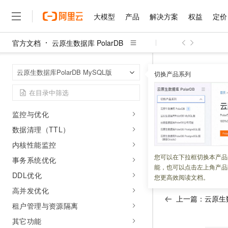
文档数据库（兼容MongoDB协议）
大模型
产品
解决方案
权益
定价
集群回收站
版本管理
官方文档
云原生数据库 PolarDB
Binlog管理
大模型
产品
解决方案
权益
定价
云市场
伙伴
服务
了解阿里云
精选产品
精选解决方案
普惠上云
产品定价
精选商城
成为销售伙伴
售前咨询
为什么选择阿里云
千问AI平台
参数配置
云原生数据库 Po
首页
云原生数据库PolarDB MySQL版
了解云产品的定价详情
切换产品系列
大模型服务平台百炼
千问办公，解锁你的工作
普惠上云 官方力荐
分销伙伴
在线服务
网站建设
什么是云计算
大
集群管理
大模型服务与应用平台
企业级Agent产品，直接
云服务器38元/年起，超
API参考
咨询伙伴
多端小程序
技术领先
任务管理
云上成本管理
售后服务
千问大模型
Agency Agents：拥
官方推荐返现计划
大模型
大模型
监控与优化
精选产品
精选解决方案
Salesforce 国际版订阅
稳定可靠
管理和优化成本
多元化、高性能、安全可靠
推荐新用户得奖励，单订单
更新时间：
2023-09-11
销售伙伴合作计划
自助服务
数据清理（TTL）
友盟天域
安全合规
人工智能与机器学习
AI
文本生成
无影云电脑
HappyHorse 打造一
云工开物
内核性能监控
本文介绍了
PolarD
无影生态合作计划
在线服务
观测云
分析师报告
随时随地安全接入的云上超
高校专属算力普惠，学生认
计算
互联网应用开发
您可以在下拉框切换本产品
Qwen3.8-Max
HOT
事务系统优化
单击该链接查看
AP
Salesforce On Alibaba C
工单服务
能，也可以点击左上角产品
智能体时代全能旗舰模型
Tuya 物联网平台阿里云
研究报告与白皮书
云解析DNS
快速拥有专属 OpenClaw
DDL优化
Consulting Partner 合
大数据
容器
您更高效阅读文档。
免费试用
短信专区
蓝凌 OA
Qwen3.7-Plus
高并发优化
AI 大模型销售与服务生
现代化应用
存储
天池大赛
上一篇：
云原生
能看、能想、能动手的多模
云原生大数据计算服务 Max
解决方案免费试用 新老
租户管理与资源隔离
电子合同
面向分析的企业级SaaS模
最高领取价值200元试用
安全
网络与CDN
其它功能
AI 算法大赛
Qwen3-VL-Plus
畅捷通