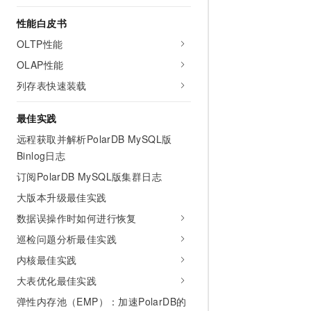
AI 产品 免费试用
网络
安全
云开发大赛
Tableau 订阅
性能白皮书
1亿+ 大模型 tokens 和 
可观测
入门学习赛
OLTP性能
中间件
AI空中课堂在线直播课
140+云产品 免费试用
大模型服务
OLAP性能
上云与迁云
产品新客免费试用，最长1
数据库
生态解决方案
列存表快速装载
千问AI平台-Token Plan
企业出海
大模型ACA认证体验
大数据计算
助力企业全员 AI 认知与能
行业生态解决方案
最佳实践
政企业务
媒体服务
千问AI平台-模型体验
远程获取并解析PolarDB MySQL版
开发者生态解决方案
在线体验全尺寸、多种模态
Binlog日志
企业服务与云通信
AI 开发和 AI 应用解决
订阅PolarDB MySQL版集群日志
Happy 系列大模型
域名与网站
大版本升级最佳实践
终端用户计算
数据误操作时如何进行恢复
巡检问题分析最佳实践
Serverless
大模型解决方案
内核最佳实践
开发工具
快速部署 Dify，高效搭建 
大表优化最佳实践
迁移与运维管理
弹性内存池（EMP）：加速PolarDB的