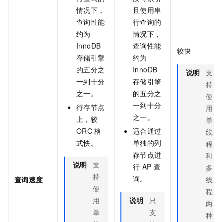
情况下，
且使用串
查询性能
行查询的
约为
情况下，
InnoDB
查询性能
较快
存储引擎
约为
的五分之
InnoDB
说明
支
一到十分
存储引擎
持
之一。
的五分之
使
一到十分
行存节点
用
之一。
上，较
单
ORC
格
适合通过
线
式快。
单独的列
程
存节点进
和
说明
支
行
AP
查
多
持
询。
查询速度
线
使
程
用
说明
只
两
单
支
种