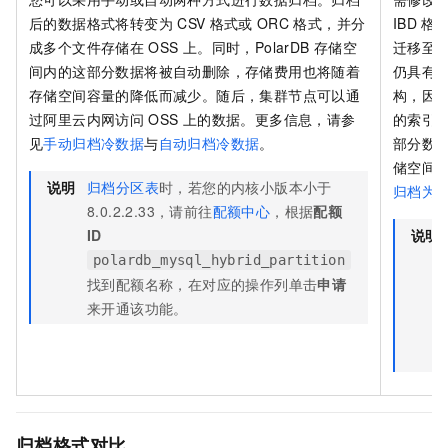
IBD
格
后的数据格式将转变为
CSV
格式或
ORC
格式，并分
迁移至
成多个文件存储在
OSS
上。同时，PolarDB
存储空
仍具有
间内的这部分数据将被自动删除，存储费用也将随着
构，因
存储空间容量的降低而减少。随后，集群节点可以通
的索引能
过阿里云内网访问
OSS
上的数据。更多信息，请参
部分数
见
手动归档冷数据
与
自动归档冷数据
。
储空间
说明
归档分区表
时，若您的内核小版本小于
归档为
8.0.2.2.33，请前往
配额中心
，根据
配额
说明
ID
polardb_mysql_hybrid_partition
找到配额名称，在对应的操作列单击
申请
来开通该功能。
归档格式对比