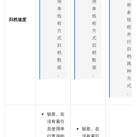
用
用
和
单
单
多
线
线
归档速度
线
程
程
程
方
方
并
式
式
行
归
归
归
档
档
档
数
数
两
据
据
种
。
。
方
式
。
较差。在
没有索引
且使用串
较差。在
行查询的
没有索引