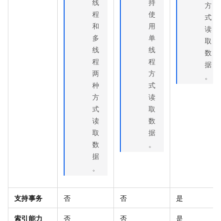
线
持
方
程
使
式
和
用
读
多
单
取
线
线
数
程
程
据
两
方
。
种
式
方
读
式
取
读
数
取
据
数
。
据
。
支持事务
否
否
是
索引能力
否
否
是