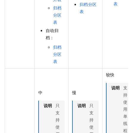
表
归档分区
归档
表
分区
表
自动归
档：
归档
分区
表
较快
说明
支
中
慢
持
使
说明
只
说明
只
用
支
支
单
持
持
线
使
使
程