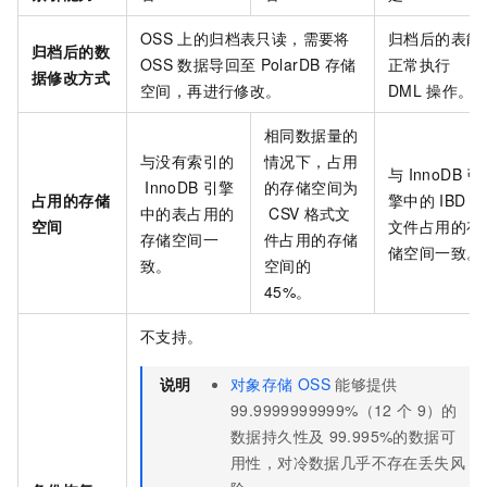
OSS
上的归档表只读，需要将
归档后的表能
归档后的数
OSS
数据导回至
PolarDB
存储
正常执行
据修改方式
空间，再进行修改。
DML
操作。
相同数据量的
与没有索引的
情况下，占用
与
InnoDB
引
InnoDB
引擎
的存储空间为
占用的存储
擎中的
IBD
中的表占用的
CSV
格式文
空间
文件占用的存
存储空间一
件占用的存储
储空间一致。
致。
空间的
45%。
不支持。
说明
对象存储
OSS
能够提供
99.9999999999%（12
个
9）的
数据持久性及
99.995%的数据可
用性，对冷数据几乎不存在丢失风