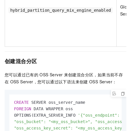
Globa
hybrid_partition_query_mix_engine_enabled
Sess
创建混合分区
您可以通过已有的
OSS Server
来创建混合分区，如果当前不存
在
OSS Server，您可以通过以下语法来创建
OSS Server：
CREATE
FOREIGN
 DATA WRAPPER oss

OPTIONS(EXTRA_SERVER_INFO 
'{"oss_endpoint": "<my
"oss_bucket": "<my_oss_bucket>", "oss_access_key
"oss_access_key_secret": "<my_oss_access_key_se