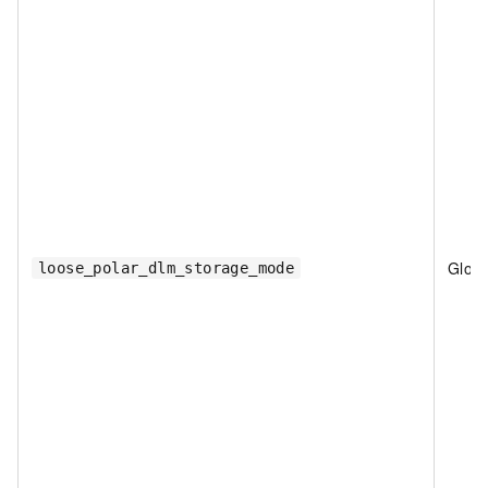
Globa
loose_polar_dlm_storage_mode