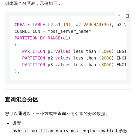
创建混合分区表，示例如下：
CREATE
TABLE
 t2(a1 
INT
, a2 
VARCHAR
(
30
), a3 
VARC
CONNECTION 
=
PARTITION
BY
RANGE
(a1)

(

PARTITION
 p1 
values
 less than (
1000
) ENGINE 
PARTITION
 p2 
values
 less than (
2000
) ENGINE 
PARTITION
 p3 
values
 less than (
3000
) ENGINE 
);
查询混合分区
您可以通过以下三种方式来查询不同引擎的分区数据。
设置
参数
hybrid_partition_query_mix_engine_enabled