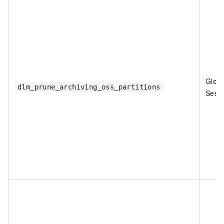
Globa
dlm_prune_archiving_oss_partitions
Sess