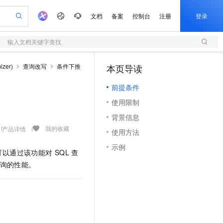
文档
备案
控制台
注册
登录
输入文档关键字查找
验
作计划
器
AI 活动
专业服务
服务伙伴合作计划
开发者社区
加入我们
服务平台百炼
阿里云 OPC 创新助力计划
zer)
查询改写
条件下推
本页导读
（1）
一站式生成采购清单，支持单品或批量购买
S
可编辑精美 PPT 文稿
S产品伙伴计划（繁花）
峰会
造的大模型服务与应用开发平台
轻量应用服务器
Agency Agents：拥有专属领域专家
AI 生产力先锋
Al MaaS 服务伙伴赋能合作
域名
博文
Careers
至高可申请百万元
前提条件
性可伸缩的云计算服务
 轻松生成专业的 PPT
开启高性价比 AI 编程新体验
先锋实践拓展 AI 生产力的边界
快速构建应用程序和网站，即刻迈出上云第一步
多领域专家智能体,一键组建 AI 虚拟交付团队
Token 补贴，五大权
计划
海大会
伙伴信用分合作计划
商标
问答
社会招聘
使用限制
益加速 OPC 成功
S
帕鲁游戏服务器
数字证书管理服务（原SSL证书）
HappyHorse 打造一站式影视创作平台
飞天发布时刻
HOT
划
备案
电子书
校园招聘
背景信息
联机服务器，轻松开启游戏
视频创作，一键激活电商全链路生产力
全托管，含MySQL、PostgreSQL、SQL Server、MariaDB多引擎
实现全站 HTTPS，呈现可信的 Web 访问
所见，即是所愿
可视化编排打通从文字构思到成片全链路闭环
更多支持
我的收藏
产品详情
划
公司注册
镜像站
使用方法
视频生成
语音识别与合成
 智能体与工作流应用
短信服务
漫剧工坊：一站式动画创作平台
AI 实训营
合作伙伴培训与认证
示例
划
上云迁移
的智能体编程平台
站生成，高效打造优质广告素材
通过阿里云百炼高效搭建AI应用,助力高效开发
快速生产连贯的高质量长漫剧
从基础到进阶，Agent 创客手把手教你
国内短信简单易用，安全可靠，秒级触达，全球覆盖200+国家和地区。
您可以通过该功能对
SQL
查
e-1.1-T2V
Qwen3-TTS-Flash
lScope
我要反馈
查询合作伙伴
询的性能。
畅细腻的高质量视频
离线语音合成大模型，多语言方言自适应，低延迟高稳定
n Alibaba Cloud ISV 合作
代维服务
olarDB
建企业门户网站
大数据开发治理平台 DataWorks
10 分钟搭建微信、支付宝小程序
创新加速
ope
登录合作伙伴管理后台
我要建议
站，无忧落地极速上线
以可视化方式快速构建移动和 PC 门户网站
100%兼容MySQL、PostgreSQL，兼容Oracle，支持集中和分布式
高效部署网站，快速应用到小程序
Data Agent 驱动的一站式 Data+AI 开发治理平台
e-1.1-I2V
Cosyvoice-V3-Flash
安全
畅自然，细节丰富
高表现力语音合成大模型，语音克隆听感自然
我要投诉
上云场景组合购
伴
边界网络安全防护产品
漫剧创作，剧本、分镜、视频高效生成
覆盖90%+业务场景，专享组合折扣价
2V
VPN
Fun-ASR