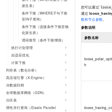
10 分钟在聊天系统中增加
专有云
派生表）
您可以通过
loose
条件下推（WHERE子句下推
通过
loose_havi
至IN子查询）
数和节点参数
。
条件下推（连接条件下推至物
参数说明
化派生表）
参数名称
谓词推导（条件下推增强）
执行计划管理
自适应优化
loose_polar_opt
计算下推
h
列存表（数仓分析）
高压缩引擎（X-Engine）
冷数据归档
全球数据库网络（GDN）
分区表
loose_having_c
弹性并行查询（Elastic Parallel