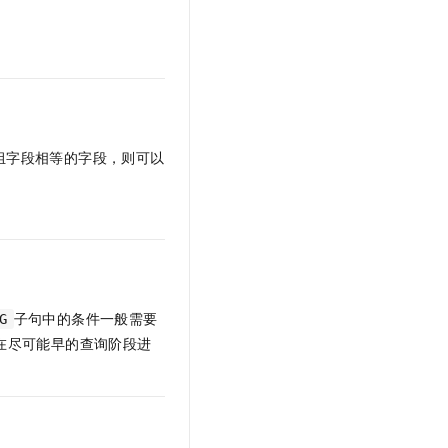
文戏情感细腻自然，动作戏激烈拳拳到肉，实现更强表演能力
支持中英文自由切换，具备更强的噪声鲁棒性
云聚AI 严选权益
SSL 证书
，一键激活高效办公新体验
精选AI产品，从模型到应用全链提效
堡垒机
AI 用量加速计划
应用
防火墙
、识别商机，让客服更高效、服务更出色。
新老同享，达量后返
千问办公
主机安全
NEW
的智能体编程平台
一站式AI生产力平台
组字段相等的字段，则可以
AI 应用及服务市场
伶鹊
企业级人与Agent协作平台，接入和调度多个数字员工
智能客服平台，对话机器人、对话分析、智能外呼
AI 应用
大模型服务平台百炼 - 全妙
大模型
应用创作平台
多模态内容创作工具，已接入 DeepSeek
自然语言处理
子句中的条件一般需要
G
数据标注
在尽可能早的查询阶段进
机器学习
息提取
与 AI 智能体进行实时音视频通话
从文本、图片、视频中提取结构化的属性信息
构建支持视频理解的 AI 音视频实时通话应用