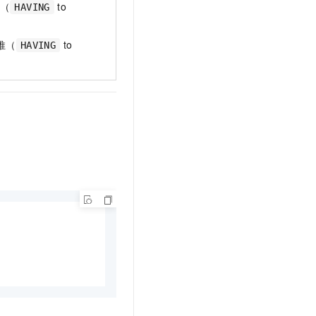
推（
to
HAVING
推（
to
HAVING