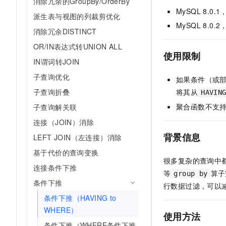
消除冗余的GroupBy/OrderBy
AI 产品 免费试用
网络
安全
云开发大赛
MySQL 8.0.1
Tableau 订阅
派生表与视图的列裁剪优化
1亿+ 大模型 tokens 和 
MySQL 8.0.2
可观测
入门学习赛
消除冗余DISTINCT
中间件
AI空中课堂在线直播课
140+云产品 免费试用
大模型服务
OR/IN表达式转UNION ALL
上云与迁云
产品新客免费试用，最长1
数据库
使用限制
生态解决方案
IN谓词转JOIN
千问AI平台-Token Plan
企业出海
大模型ACA认证体验
大数据计算
子查询优化
如果条件（或
助力企业全员 AI 认知与能
行业生态解决方案
政企业务
子查询折叠
将其从
HAVIN
媒体服务
千问AI平台-模型体验
开发者生态解决方案
聚合函数不支
子查询解关联
在线体验全尺寸、多种模态
企业服务与云通信
AI 开发和 AI 应用解决
连接（JOIN）消除
Happy 系列大模型
域名与网站
背景信息
LEFT JOIN（左连接）消除
基于代价的查询变换
终端用户计算
很多复杂的查询中
连接条件下推
等
算子
group by
Serverless
大模型解决方案
条件下推
行数据过滤，可以
开发工具
条件下推（HAVING to
快速部署 Dify，高效搭建 
WHERE）
使用方法
迁移与运维管理
条件下推（WHERE条件下推