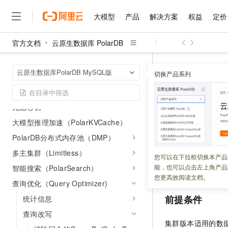
数据库代理
数据库管理
大模型
产品
解决方案
权益
定价
连接数据库
官方文档
云原生数据库 PolarDB
变更集群配置
大模型
产品
解决方案
权益
定价
云市场
伙伴
服务
了解阿里云
精选产品
精选解决方案
普惠上云
产品定价
精选商城
成为销售伙伴
售前咨询
为什么选择阿里云
变更存储配置
千问AI平台
云原生数据库 Po
首页
云原生数据库PolarDB MySQL版
了解云产品的定价详情
切换产品系列
备份与恢复
条件下推（HAVING 
大模型服务平台百炼
睿译宝，AI翻译排版一
普惠上云 官方力荐
分销伙伴
在线服务
网站建设
什么是云计算
大
大模型服务与应用平台
上传文档即自动完成翻译和
云服务器38元/年起，超
高可用
咨询伙伴
多端小程序
技术领先
条件下推（H
云上成本管理
售后服务
无感秒切
千问大模型
GLM-5.2：长任务时代
官方推荐返现计划
大模型
大模型
精选产品
精选解决方案
Salesforce 国际版订阅
稳定可靠
管理和优化成本
多元化、高性能、安全可靠
推荐新用户得奖励，单订单
大模型推理加速（PolarKVCache）
销售伙伴合作计划
自助服务
更新时间：
2024-12-10
友盟天域
安全合规
人工智能与机器学习
AI
文本生成
PolarDB分布式内存池（DMP）
无影云电脑
Hermes Agent，打造
云工开物
无影生态合作计划
在线服务
观测云
分析师报告
多主集群（Limitless）
随时随地安全接入的云上超
自主进化，持久记忆，越用
高校专属算力普惠，学生认
计算
互联网应用开发
PolarDB
支持条件下
您可以在下拉框切换本产品
Qwen3.8-Max
HOT
Salesforce On Alibaba C
工单服务
能，也可以点击左上角产品
智能搜索（PolarSearch）
询进行变换，即将
智能体时代全能旗舰模型
Tuya 物联网平台阿里云
研究报告与白皮书
云解析DNS
快速拥有专属 OpenClaw
Consulting Partner 合
大数据
容器
您更高效阅读文档。
免费试用
查询优化（Query Optimizer)
短信专区
蓝凌 OA
Qwen3.7-Plus
AI 大模型销售与服务生
现代化应用
存储
天池大赛
前提条件
统计信息
能看、能想、能动手的多模
云原生大数据计算服务 Max
解决方案免费试用 新老
电子合同
查询改写
面向分析的企业级SaaS模
最高领取价值200元试用
安全
网络与CDN
AI 算法大赛
Qwen3-VL-Plus
集群版本适用的数
畅捷通