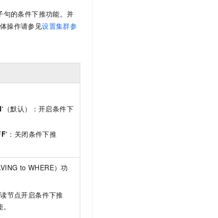
t.diy 一步搞定创意建站
构建大模型应用的安全防护体系
子句的条件下推功能。并
通过自然语言交互简化开发流程,全栈开发支持
通过阿里云安全产品对 AI 应用进行安全防护
体操作请参见
设置集群参
N
'（默认）：开启条件下
。
FF
'：关闭条件下推
G to WHERE）功
只读节点开启条件下推
能。