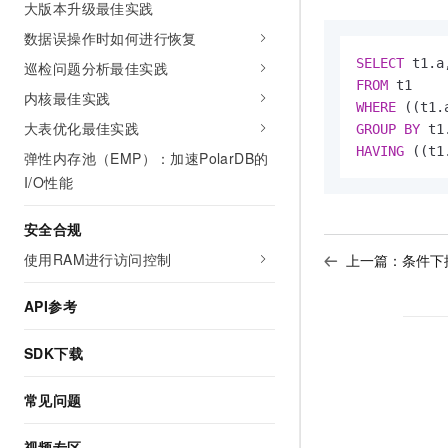
大版本升级最佳实践
数据误操作时如何进行恢复
SELECT
 t1.a
巡检问题分析最佳实践
FROM
内核最佳实践
WHERE
 ((t1.
大表优化最佳实践
GROUP
BY
HAVING
 ((t1
弹性内存池（EMP）：加速PolarDB的
I/O性能
安全合规
使用RAM进行访问控制
上一篇：
条件下
API参考
SDK下载
常见问题
视频专区