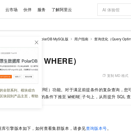
云市场
伙伴
服务
了解阿里云
AI 特惠
数据与 API
成为产品伙伴
企业增值服务
最佳实践
价格计算器
AI 场景体
基础软件
产品伙伴合
阿里云认证
市场活动
配置报价
大模型
larDB
云原生数据库PolarDB MySQL版
用户指南
查询优化（Query Optimi
自助选配和估算价格
to WHERE）
步到位
域名与网站
智启 AI 普惠权益
产品生态集成认证中心
企业支持计划
云上春晚
Qwen Audio：打造专属 AI 语音助手
千问官方 MaaS 平台，为开发者和 Agent 而生，新用户赠送 1 亿 + tokens 额度
云服务器 EC
一句话生成原生
AI Coding
阿里云Maa
2026 阿里云
为企业打
数据集
Windows
大模型认证
模型
NEW
NEW
格式还原
值低价云产品抢先购
提供智能易用的域名与建站服务
至高享 1亿+免费 tokens，加速 Al 应用落地
Qwen-Audio-3.0-Realtime 端到端实时语音角色扮演
安全可靠、弹
输入一句话想法,
智能编程，一键
产品生态伙伴
专家技术服务
云上奥运之旅
弹性计算合作
阿里云中企出
手机三要素
宝塔 Linux
全部认证
AVING to WHERE）
价格优势
开源旗舰模型
对象存储 OSS
即刻拥有 DeepSeek-V4-Pro
阿里云 OPC 创新助力计划
云数据库 RD
一键部署幻兽
AI 电商营销
产品生态伙伴工作台
企业增值服务台
云栖战略参考
云存储合作计
云栖大会
身份实名认证
CentOS
训练营
推动算力普惠，释放技术红利
的大模型服务
最高返9万
真正可用的 1M 上下文,一次完成代码全链路开发
轻松解锁专属 DeepSeek-V4-Pro
至高百万元 Token 补贴，加速一人公司成长
稳定、安全、高性价比、高性能的云存储服务
一键购买专属
从图文生成到
复制 MD 格式
 09:13:04
云上的中国
数据库合作计
活动全景
短信
Docker
图片和
自进化智能体
人工智能平台 PAI
5 分钟轻松部署专属 QwenPaw
Token Plan 模型订阅计划
Qoder
高效搭建 AI
AI 广告创作
企业成长
大模型
NEW
HOT
信息公告
看见新力量
云网络合作计
OCR 文字识别
JAVA
级电脑
越聪明
证享300元代金券
一站式AI开发、训练和推理服务
Qwen3.8-Max 首发尝鲜，限时加量 10 倍，夜间低至2折
从聊天伙伴进化为能主动干活的本地数字员工
面向真实软件
图文、视频一
推（HAVING to WHERE）功能。对于满足前提条件的复杂查询，
的全部系列、模块或功
Kimi-K3
HappyHors
NEW
魔搭 Mode
loud
服务实践
官网公告
区块回到产品主页，帮助
子句上可下推的条件下推至
子句上，从而提升
SQL
查
HAVING
Kimi 最新旗舰模型，长程编程与推理利器
WHERE
让文字生成流
金融模力时刻
Salesforce O
版
发票查验
全能环境
Qoder CN
Claude Code + GStack 打造工程团队
千问办公，限时限量积分加倍
云原生数据库 P
低代码高效构
AI 建站
NEW
作计划
计划
创新中心
魔搭 ModelSc
健康状态
让AI从“聊天伙伴”进化为能干活的“数字员工”
覆盖公网/内网、递归/权威、移动APP等全场景解析服务
安装技能 GStack，拥有专属 AI 工程团队
你的AI工作搭子，覆盖日常办公高频场景
基于千问大模型等，支持代码智能生成、研发智能问答
0 代码专业建
客户案例
天气预报查询
操作系统
Deepseek-v4-pro
HappyHors
态合作计划
态智能体模型
旗舰 MoE 大模型，百万上下文与顶尖推理能力
图生视频，流
Compute
同享
容器服务 Kubernetes 版 ACK
万小智 AI 建站低至 15元/月
云防火墙
AI 短剧/漫剧
快递物流查询
WordPress
成为服务伙
高校合作
式云数据仓库
点，立即开启云上创新
提供一站式管理容器应用的 K8s 服务
送.CN域名，送备案服务码
云原生的云上
AI助力短剧
GLM-5.2
Wan2.7-T
据库引擎版本如下，如何查看集群版本，请参见
查询版本号
。
Ubuntu