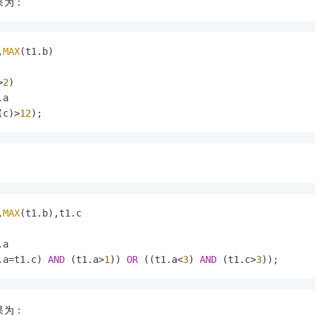
果为：
,
MAX
>
2
(c)
>
12
);
,
MAX
.a
=
t1.c) 
AND
 (t1.a
>
1
)) 
OR
 ((t1.a
<
3
) 
AND
 (t1.c
>
3
));
果为：