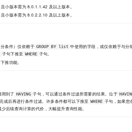
服务生态伙伴
视觉 Coding、空间感知、多模态思考等全面升级
1M上下文，专为长程任务能力而生
云工开物
企业应用
Night Plan 支持 Qwen 3.8-Max
AI 办公
NEW
，且小版本需为
8.0.1.1.42
及以上版本。
Red Hat
30+ 款产品免费体验
夜间 5 折，Qwen/Meoo/TokenPlan 客户专享
AI智能应用
科研合作
，且小版本需为
8.0.2.2.10
及以上版本。
ERP
堂（旗舰版）
SUSE
智能客服
AI 应用构建
大模型原生
CRM
2个月
自动承接线索
建站小程序
Qoder
大模型服务平台百炼-应用模版
OA 办公系统
HOT
NEW
面向真实软件
个人版上线、团队版降价；千问3.8-Max首发发尝鲜
丰富多元化的应用模版和解决方案
部分条件）仅依赖于
中使用的字段，或仅依赖于与分
GROUP BY list
力提升
财税管理
模板建站
子句下推至
子句。
G
WHERE
万有无界
大模型服务平台百炼-智能体
400电话
定制建站
持下推功能。
的模型效果
灵活可视化地构建企业级 Agent
方案
广告营销
模板小程序
秒悟
人工智能平台 PAI
定制小程序
云端极速 AI 
新一代 AI 视频生成模型，深度适配广告营销等场景
AI Native 的算法工程平台，一站式完成建模、训练、推理服务部署
APP 开发
都用到了
子句，可以通过条件过滤所需要的结果。位于
HAVING
HAVIN
完成后再进行条件过滤。许多条件都可以下推至
子句，如果您
建站系统
WHERE
减少后续查询计算的代价，大幅提升查询性能。
AI 应用
10分钟微调：让0.6B模型媲美235B模型
多模态数据信
依托云原生高可用架构,实现Dify私有化部署
用1%尺寸在特定领域达到大模型90%以上效果