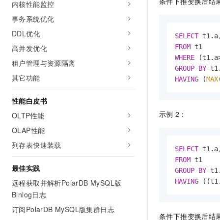
条件下推变换后结
内核性能监控
事务系统优化
DDL优化
SELECT
 t1.a
FROM
高并发优化
WHERE
 (t1.a
租户管理与资源隔离
GROUP
BY
其它功能
HAVING
 (
MAX
性能白皮书
示例
2：
OLTP性能
OLAP性能
列存表快速装载
SELECT
 t1.a
FROM
最佳实践
GROUP
BY
HAVING
 ((t1
远程获取并解析PolarDB MySQL版
Binlog日志
订阅PolarDB MySQL版集群日志
条件下推变换后结