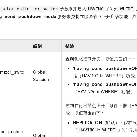
一个 AI 助手
即刻拥有 DeepSeek-R1 满血版
超强辅助，Bol
参数来开启从
子句到
_polar_optimizer_switch
HAVING
WHERE
在企业官网、通讯软件中为客户提供 AI 客服
多种方案随心选，轻松解锁专属 DeepSeek
ng_cond_pushdown_mode
参数来控制在哪些节点上开启该功能。具
级别
描述
查询优化控制开关。取值范围如下：
'
having_cond_pushdown=O
imizer_switc
Global、
推（HAVING to WHERE）功能
Session
'
having_cond_pushdown=O
（HAVING to WHERE）功能。
控制在何种节点上开启条件下推（HAVIN
能。取值范围如下：
REPLICA_ON
（默认）：仅在
（
to
子句）功
HAVING
WHERE
ond_pushdo
Global