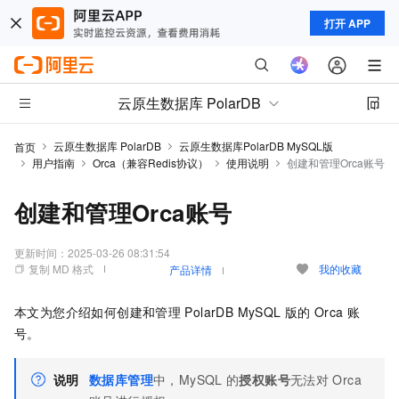
打开 APP
云原生数据库 PolarDB
云原生数据库 PolarDB
云原生数据库PolarDB MySQL版
首页
用户指南
Orca（兼容Redis协议）
使用说明
创建和管理Orca账号
创建和管理Orca账号
更新时间：
2025-03-26 08:31:54
复制 MD 格式
我的收藏
产品详情
本文为您介绍如何创建和管理
PolarDB MySQL
版
的
Orca
账
号。
说明
数据库管理
中，MySQL
的
授权账号
无法对
Orca