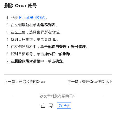
删除
Orca
账号
登录
PolarDB
控制台
。
在左侧导航栏单击
集群列表
。
在左上角，选择集群所在地域。
找到目标集群，单击集群
ID。
在左侧导航栏中，单击
配置与管理
>
账号管理
。
找到目标账号，单击
操作
栏中的
删除
。
在
删除账号
对话框中，单击
确定
。
上一篇：
开启和关闭Orca
下一篇：
管理Orca连接地址
该文章对您有帮助吗？
反馈