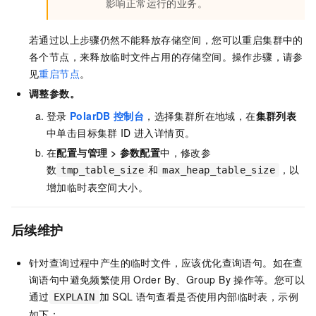
影响正常运行的业务。
若通过以上步骤仍然不能释放存储空间，您可以重启集群中的
各个节点，来释放临时文件占用的存储空间。操作步骤，请参
见
重启节点
。
调整参数。
登录
PolarDB
控制台
，选择集群所在地域，在
集群列表
中单击目标集群
ID
进入详情页。
在
配置与管理
>
参数配置
中，修改参
数
和
，以
tmp_table_size
max_heap_table_size
增加临时表空间大小。
后续维护
针对查询过程中产生的临时文件，应该优化查询语句。如在查
询语句中避免频繁使用
Order By、Group By
操作等。您可以
通过
加
SQL
语句查看是否使用内部临时表，示例
EXPLAIN
如下：