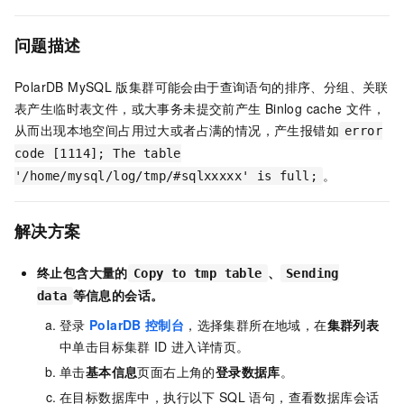
问题描述
PolarDB MySQL
版
集群可能会由于查询语句的排序、分组、关联
表产生临时表文件，或大事务未提交前产生
Binlog cache
文件，
从而出现本地空间占用过大或者占满的情况，产生报错如
error
code [1114]; The table
。
'/home/mysql/log/tmp/#sqlxxxxx' is full;
解决方案
终止包含大量的
、
Copy to tmp table
Sending
等信息的会话。
data
登录
PolarDB
控制台
，选择集群所在地域，在
集群列表
中单击目标集群
ID
进入详情页。
单击
基本信息
页面右上角的
登录数据库
。
在目标数据库中，执行以下
SQL
语句，查看数据库会话