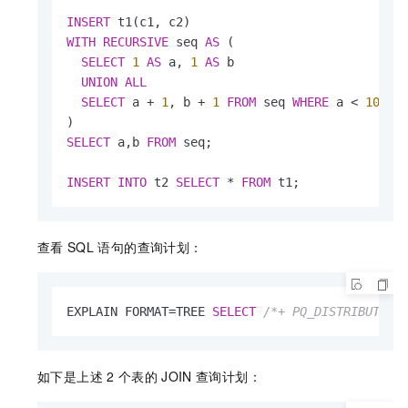
INSERT
WITH
RECURSIVE
 seq 
AS
 (

SELECT
1
AS
 a, 
1
AS
 b

UNION
ALL
SELECT
 a 
+
1
, b 
+
1
FROM
 seq 
WHERE
 a 
<
1000
SELECT
 a,b 
FROM
 seq;

INSERT
INTO
 t2 
SELECT
*
FROM
 t1;
查看
SQL
语句的查询计划：
EXPLAIN FORMAT
=
TREE 
SELECT
/*+ PQ_DISTRIBUTE(t
如下是上述
2
个表的
JOIN
查询计划：