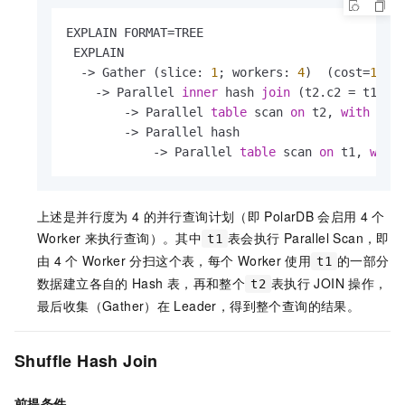
EXPLAIN FORMAT
=
TREE

 EXPLAIN

-
>
 Gather (slice: 
1
; workers: 
4
)  (cost
=
10.8
-
>
 Parallel 
inner
 hash 
join
 (t2.c2 
=
 t1.c1
-
>
 Parallel 
table
 scan 
on
 t2, 
with
 par
-
>
 Parallel hash

-
>
 Parallel 
table
 scan 
on
 t1, 
with
上述是并行度为
4
的并行查询计划（即
PolarDB
会启用
4
个
Worker
来执行查询）。其中
表会执行
Parallel Scan，即
t1
由
4
个
Worker
分扫这个表，每个
Worker
使用
的一部分
t1
数据建立各自的
Hash
表，再和整个
表执行
JOIN
操作，
t2
最后收集（Gather）在
Leader，得到整个查询的结果。
Shuffle Hash Join
前提条件