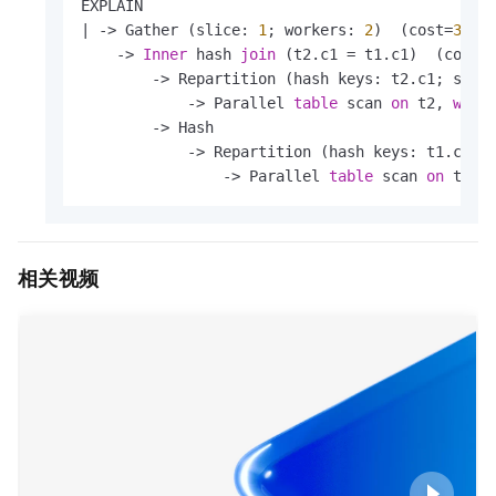
|
-
>
 Gather (slice: 
1
; workers: 
2
)  (cost
=
33.3
-
>
Inner
 hash 
join
 (t2.c1 
=
 t1.c1)  (cost
=
-
>
 Repartition (hash keys: t2.c1; slic
-
>
 Parallel 
table
 scan 
on
 t2, 
with
-
>
 Hash

-
>
 Repartition (hash keys: t1.c1; 
-
>
 Parallel 
table
 scan 
on
 t1, 
相关视频