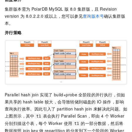
集群版本需为
PolarDB MySQL
版
8.0
集群版
，且
Revision
version
为
8.0.2.2.0
或以上，您可以参见
查询版本号
确认集群版
本。
并行策略
Parallel hash join
实现了
build+probe
全阶段的并行执行，但如
果共享的
hash table
较大，会导致转储到磁盘的
IO
操作，影响
查询执行效率。因此引入了
partition hash join
来解决此问题。如
上图所示，其中
表会执行
Parallel Scan，即由
4
个
Worker
t1
分别扫描这个表，每个
Worker
使用
的一部分数据，然后将
t1
数据按照
join key
做
repartition
的分发到下一个阶段的
Worker