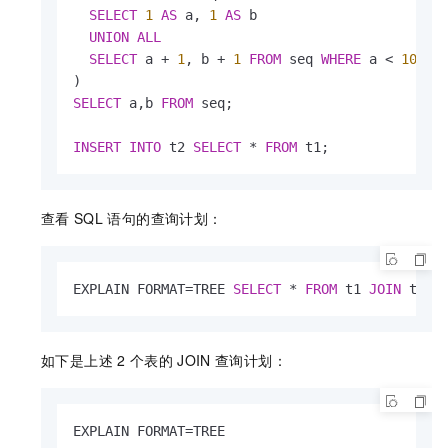
SELECT
1
AS
 a, 
1
AS
 b

UNION
ALL
SELECT
 a 
+
1
, b 
+
1
FROM
 seq 
WHERE
 a 
<
1000
SELECT
 a,b 
FROM
 seq;

INSERT
INTO
 t2 
SELECT
*
FROM
 t1;
查看
SQL
语句的查询计划：
EXPLAIN FORMAT
=
TREE 
SELECT
*
FROM
 t1 
JOIN
 t2 
O
如下是上述
2
个表的
JOIN
查询计划：
EXPLAIN FORMAT
=
TREE
