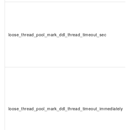
loose_thread_pool_mark_ddl_thread_timeout_sec
loose_thread_pool_mark_ddl_thread_timeout_immediately