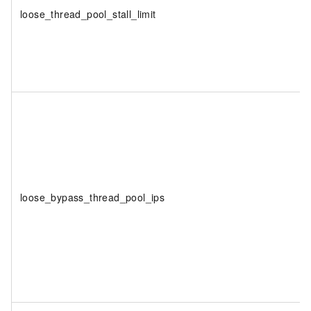
loose_thread_pool_stall_limit
loose_bypass_thread_pool_ips