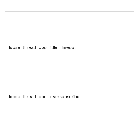
loose_thread_pool_idle_timeout
loose_thread_pool_oversubscribe