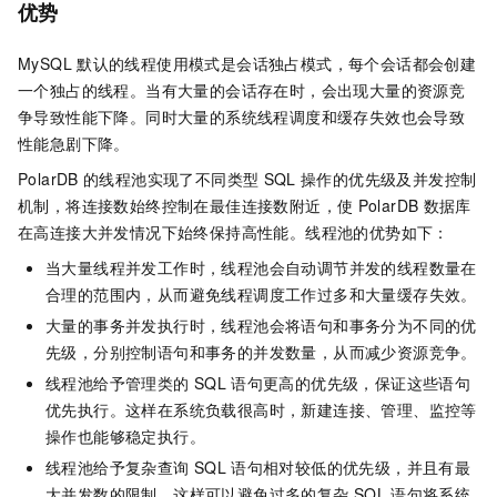
优势
MySQL
默认的线程使用模式是会话独占模式，每个会话都会创建
一个独占的线程。当有大量的会话存在时，会出现大量的资源竞
争导致性能下降。同时大量的系统线程调度和缓存失效也会导致
性能急剧下降。
PolarDB
的线程池实现了不同类型
SQL
操作的优先级及并发控制
机制，将连接数始终控制在最佳连接数附近，使
PolarDB
数据库
在高连接大并发情况下始终保持高性能。线程池的优势如下：
当大量线程并发工作时，线程池会自动调节并发的线程数量在
合理的范围内，从而避免线程调度工作过多和大量缓存失效。
大量的事务并发执行时，线程池会将语句和事务分为不同的优
先级，分别控制语句和事务的并发数量，从而减少资源竞争。
线程池给予管理类的
SQL
语句更高的优先级，保证这些语句
优先执行。这样在系统负载很高时，新建连接、管理、监控等
操作也能够稳定执行。
线程池给予复杂查询
SQL
语句相对较低的优先级，并且有最
大并发数的限制。这样可以避免过多的复杂
SQL
语句将系统