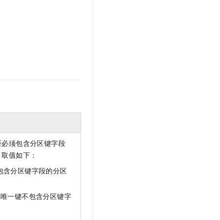
文戏情感细腻自然，动作戏激烈拳拳到肉，实现更强表演能力
支持中英文自由切换，具备更强的噪声鲁棒性
云聚AI 严选权益
SSL 证书
，一键激活高效办公新体验
精选AI产品，从模型到应用全链提效
堡垒机
AI 用量加速计划
应用
防火墙
、识别商机，让客服更高效、服务更出色。
新老同享，达量后返
千问办公
主机安全
NEW
的智能体编程平台
一站式AI生产力平台
AI 应用及服务市场
伶鹊
企业级人与Agent协作平台，接入和调度多个数字员工
智能客服平台，对话机器人、对话分析、智能外呼
AI 应用
大模型服务平台百炼 - 全妙
大模型
应用创作平台
多模态内容创作工具，已接入 DeepSeek
否必须包含分区键字段
自然语言处理
。取值如下：
数据标注
包含分区键字段的分区
机器学习
息提取
与 AI 智能体进行实时音视频通话
或唯一键不包含分区键字
从文本、图片、视频中提取结构化的属性信息
构建支持视频理解的 AI 音视频实时通话应用