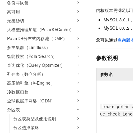
备份与恢复
AI 产品 免费试用
网络
安全
云开发大赛
Tableau 订阅
内核版本需满足以
高可用
1亿+ 大模型 tokens 和 
可观测
入门学习赛
中间件
MySQL 8.0.1
AI空中课堂在线直播课
无感秒切
140+云产品 免费试用
大模型服务
MySQL 8.0.2
上云与迁云
大模型推理加速（PolarKVCache）
产品新客免费试用，最长1
数据库
生态解决方案
PolarDB分布式内存池（DMP）
千问AI平台-Token Plan
您可以通过
查询版
企业出海
大模型ACA认证体验
大数据计算
多主集群（Limitless）
助力企业全员 AI 认知与能
行业生态解决方案
政企业务
媒体服务
智能搜索（PolarSearch）
千问AI平台-模型体验
参数说明
开发者生态解决方案
在线体验全尺寸、多种模态
查询优化（Query Optimizer)
企业服务与云通信
AI 开发和 AI 应用解决
列存表（数仓分析）
参数名
Happy 系列大模型
域名与网站
高压缩引擎（X-Engine）
终端用户计算
冷数据归档
全球数据库网络（GDN）
Serverless
大模型解决方案
loose_polar_
分区表
ue_check_igno
开发工具
快速部署 Dify，高效搭建 
分区表类型及使用说明
迁移与运维管理
分区选择策略