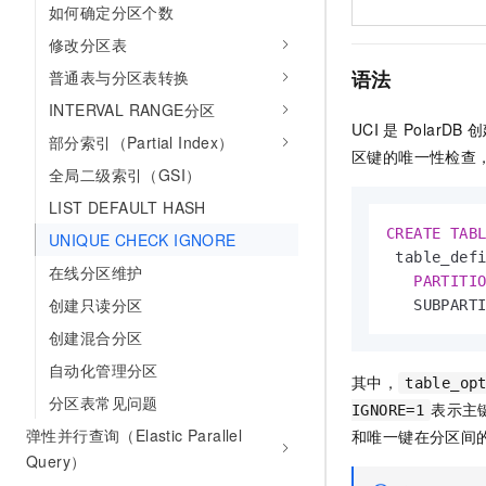
如何确定分区个数
10 分钟在聊天系统中增加
专有云
修改分区表
语法
普通表与分区表转换
INTERVAL RANGE分区
UCI
是
PolarDB
创
部分索引（Partial Index）
区键的唯一性检查
全局二级索引（GSI）
LIST DEFAULT HASH
CREATE
TAB
UNIQUE CHECK IGNORE
 table_defi
在线分区维护
PARTITI
创建只读分区
   SUBPART
创建混合分区
自动化管理分区
其中，
table_op
分区表常见问题
表示主
IGNORE=1
弹性并行查询（Elastic Parallel
和唯一键在分区间
Query）