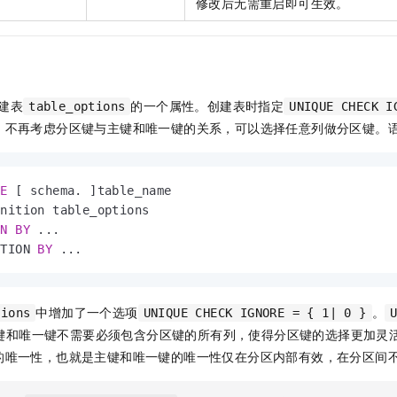
修改后无需重启即可生效。
一个 AI 助手
即刻拥有 DeepSeek-R1 满血版
超强辅助，Bol
在企业官网、通讯软件中为客户提供 AI 客服
多种方案随心选，轻松解锁专属 DeepSeek
建表
的一个属性。创建表时指定
table_options
UNIQUE CHECK I
，不再考虑分区键与主键和唯一键的关系，可以选择任意列做分区键。
LE
 [ schema. ]table_name

nition table_options

ON
BY
 ...

ITION 
BY
 ...
中增加了一个选项
。
tions
UNIQUE CHECK IGNORE = { 1| 0 }
键和唯一键不需要必须包含分区键的所有列，使得分区键的选择更加灵
的唯一性，也就是主键和唯一键的唯一性仅在分区内部有效，在分区间