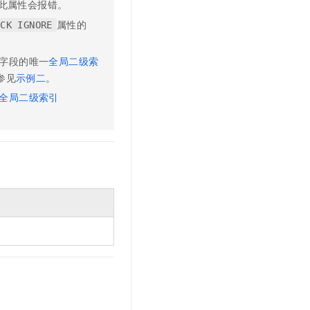
此属性会报错。
属性的
ECK IGNORE
字段的唯一
全局二级索
参见
示例二
。
全局二级索引