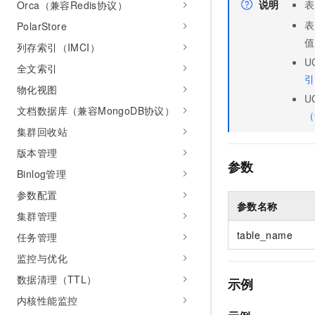
说明
表
Orca（兼容Redis协议）
表
PolarStore
值
列存索引（IMCI）
U
全文索引
引
物化视图
U
文档数据库（兼容MongoDB协议）
（
集群回收站
版本管理
参数
Binlog管理
参数配置
参数名称
集群管理
table_name
任务管理
监控与优化
数据清理（TTL）
示例
内核性能监控