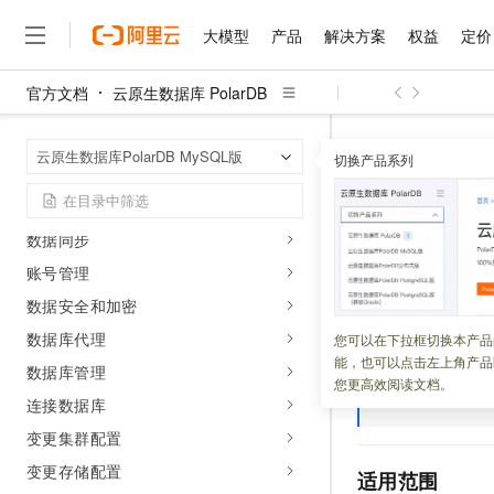
Ray应用
大模型
产品
解决方案
权益
定价
PolarDB Agent LakeBase
官方文档
云原生数据库 PolarDB
用户指南
大模型
产品
解决方案
权益
定价
云市场
伙伴
服务
了解阿里云
精选产品
精选解决方案
普惠上云
产品定价
精选商城
成为销售伙伴
售前咨询
为什么选择阿里云
Serverless
千问AI平台
云原生数据库 Po
首页
云原生数据库PolarDB MySQL版
了解云产品的定价详情
切换产品系列
大模型服务平台百炼
千问办公，解锁你的工作
普惠上云 官方力荐
分销伙伴
在线服务
网站建设
什么是云计算
大
购买集群
大模型服务与应用平台
企业级Agent产品，直接
云服务器38元/年起，超
UNIQUE 
数据迁移
咨询伙伴
多端小程序
技术领先
云上成本管理
售后服务
千问大模型
Agency Agents：拥
官方推荐返现计划
数据同步
大模型
大模型
精选产品
精选解决方案
Salesforce 国际版订阅
稳定可靠
管理和优化成本
多元化、高性能、安全可靠
推荐新用户得奖励，单订单
更新时间：
2026-07-16
销售伙伴合作计划
账号管理
自助服务
友盟天域
安全合规
人工智能与机器学习
AI
文本生成
数据安全和加密
无影云电脑
HappyHorse 打造一
云工开物
PolarDB MySQL
无影生态合作计划
在线服务
观测云
分析师报告
随时随地安全接入的云上超
高校专属算力普惠，学生认
计算
互联网应用开发
数据库代理
您可以在下拉框切换本产品
Qwen3.8-Max
HOT
Salesforce On Alibaba C
工单服务
能，也可以点击左上角产品
智能体时代全能旗舰模型
Tuya 物联网平台阿里云
研究报告与白皮书
数据库管理
说明
如需
云解析DNS
快速拥有专属 OpenClaw
Consulting Partner 合
大数据
容器
您更高效阅读文档。
免费试用
短信专区
2449
连接数据库
蓝凌 OA
Qwen3.7-Plus
AI 大模型销售与服务生
现代化应用
存储
天池大赛
能看、能想、能动手的多模
变更集群配置
云原生大数据计算服务 Max
解决方案免费试用 新老
电子合同
面向分析的企业级SaaS模
最高领取价值200元试用
安全
变更存储配置
网络与CDN
适用范围
AI 算法大赛
Qwen3-VL-Plus
畅捷通