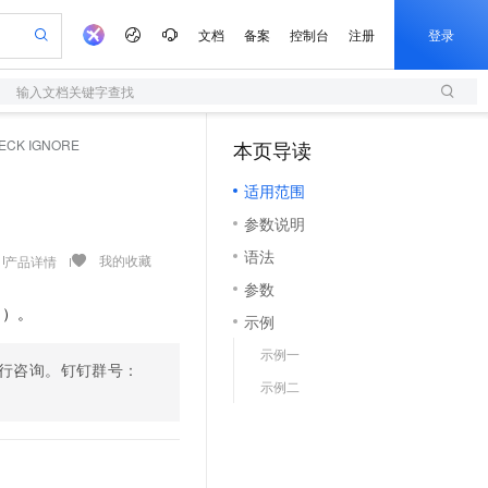
文档
备案
控制台
注册
登录
输入文档关键字查找
验
作计划
器
AI 活动
专业服务
服务伙伴合作计划
开发者社区
加入我们
服务平台百炼
阿里云 OPC 创新助力计划
ECK IGNORE
本页导读
（1）
一站式生成采购清单，支持单品或批量购买
S
io：打造专属 AI 语音助手
S产品伙伴计划（繁花）
峰会
造的大模型服务与应用开发平台
轻量应用服务器
一句话生成原生可编辑精美 PPT 文稿
AI 生产力先锋
Al MaaS 服务伙伴赋能合作
域名
博文
Careers
至高可申请百万元
适用范围
性可伸缩的云计算服务
开启高性价比 AI 编程新体验
Qwen-Audio-3.0-Realtime 端到端实时语音角色扮演
输入一句话想法, 轻松生成专业的 PPT
先锋实践拓展 AI 生产力的边界
快速构建应用程序和网站，即刻迈出上云第一步
Token 补贴，五大权
计划
海大会
伙伴信用分合作计划
商标
问答
社会招聘
参数说明
益加速 OPC 成功
S
eek-V4-Pro
数字证书管理服务（原SSL证书）
一键部署幻兽帕鲁游戏服务器
飞天发布时刻
HOT
划
备案
电子书
校园招聘
语法
pSeek-V4-Pro
视频创作，一键激活电商全链路生产力
全托管，含MySQL、PostgreSQL、SQL Server、MariaDB多引擎
实现全站HTTPS，呈现可信的WEB访问
一键购买专属联机服务器，轻松开启游戏
所见，即是所愿
我的收藏
产品详情
更多支持
划
公司注册
镜像站
参数
视频生成
语音识别与合成
专属 QwenPaw
短信服务
漫剧工坊：一站式动画创作平台
AI 实训营
HOT
I）。
合作伙伴培训与认证
示例
划
上云迁移
的智能体编程平台
站生成，高效打造优质广告素材
从聊天伙伴进化为能主动干活的本地数字员工
快速生产连贯的高质量长漫剧
从基础到进阶，Agent 创客手把手教你
国内短信简单易用，安全可靠，秒级触达，全球覆盖200+国家和地区。
e-1.1-T2V
Qwen3-TTS-Flash
lScope
我要反馈
查询合作伙伴
示例一
畅细腻的高质量视频
离线语音合成大模型，多语言方言自适应，低延迟高稳定
n Alibaba Cloud ISV 合作
代维服务
进行咨询。钉钉群号：
olarDB
建企业门户网站
大数据开发治理平台 DataWorks
10 分钟搭建微信、支付宝小程序
示例二
创新加速
ope
登录合作伙伴管理后台
我要建议
站，无忧落地极速上线
以可视化方式快速构建移动和 PC 门户网站
100%兼容MySQL、PostgreSQL，兼容Oracle，支持集中和分布式
高效部署网站，快速应用到小程序
Data Agent 驱动的一站式 Data+AI 开发治理平台
e-1.1-I2V
Cosyvoice-V3-Flash
安全
畅自然，细节丰富
高表现力语音合成大模型，语音克隆听感自然
我要投诉
上云场景组合购
伴
边界网络安全防护产品
漫剧创作，剧本、分镜、视频高效生成
覆盖90%+业务场景，专享组合折扣价
2V
VPN
Fun-ASR