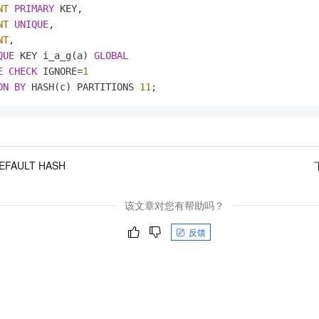
NT
PRIMARY
 KEY,

NT
UNIQUE
,

NT
,

QUE
 KEY i_a_g(a) 
GLOBAL
E
CHECK
 IGNORE
=
1
ON
BY
 HASH(c) PARTITIONS 
11
;
DEFAULT HASH
该文章对您有帮助吗？
反馈