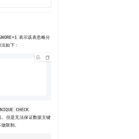
t.diy 一步搞定创意建站
构建大模型应用的安全防护体系
通过自然语言交互简化开发流程,全栈开发支持
通过阿里云安全产品对 AI 应用进行安全防护
表示该表忽略分
GNORE=1
语法如下：
UNIQUE CHECK
活。但是无法保证数据主键
不做限制。