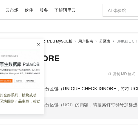
云市场
伙伴
服务
了解阿里云
AI 特惠
数据与 API
成为产品伙伴
企业增值服务
最佳实践
价格计算器
AI 场景体
基础软件
产品伙伴合
阿里云认证
市场活动
配置报价
大模型
larDB
云原生数据库PolarDB MySQL版
用户指南
分区表
UNIQUE CH
自助选配和估算价格
新方式
域名与网站
睿译宝，AI翻译排版一步到位
智启 AI 普惠权益
产品生态集成认证中心
企业支持计划
云上春晚
千问官方 MaaS 平台，为开发者和 Agent 而生，新用户赠送 1 亿 + tokens 额度
云服务器 EC
Qwen Aud
AI Coding
阿里云Maa
2026 阿里云
为企业打
数据集
Windows
大模型认证
模型
NEW
NEW
交付可用成果
值低价云产品抢先购
提供智能易用的域名与建站服务
上传文档即自动完成翻译和格式还原
至高享 1亿+免费 tokens，加速 Al 应用落地
安全可靠、弹
智能编程，一键
CHECK IGNORE
产品生态伙伴
专家技术服务
云上奥运之旅
弹性计算合作
阿里云中企出
手机三要素
宝塔 Linux
全部认证
价格优势
有专属领域专家
对象存储 OSS
GLM-5.2：长任务时代开源旗舰模型
阿里云 OPC 创新助力计划
云数据库 RD
即刻拥有 DeepS
AI 电商营销
产品生态伙伴工作台
企业增值服务台
云栖战略参考
云存储合作计
云栖大会
身份实名认证
CentOS
训练营
推动算力普惠，释放技术红利
的大模型服务
最高返9万
多领域专家智能体,一键组建 AI 虚拟交付团队
至高百万元 Token 补贴，加速一人公司成长
稳定、安全、高性价比、高性能的云存储服务
真正可用的 1M 上下文,一次完成代码全链路开发
轻松解锁专属 Dee
从图文生成到
复制 MD 格式
 11:16:01
云上的中国
数据库合作计
活动全景
短信
Docker
图片和
站式影视创作平台
人工智能平台 PAI
Hermes Agent，打造自进化智能体
Token Plan 模型订阅计划
Qoder
5 分钟轻松部署
AI 广告创作
企业成长
大模型
NEW
信息公告
版
支持分区表主键不包含分区键（UNIQUE CHECK IGNORE，简称
UC
看见新力量
云网络合作计
OCR 文字识别
JAVA
级电脑
证享300元代金券
可视化编排打通从文字构思到成片全链路闭环
一站式AI开发、训练和推理服务
自主进化，持久记忆，越用越聪明
Qwen3.8-Max 首发尝鲜，限时加量 10 倍，夜间低至2折
面向真实软件
图文、视频一
的全部系列、模块或功
Kimi-K3
HappyHors
NEW
魔搭 Mode
loud
服务实践
官网公告
区块回到产品主页，帮助
Kimi 最新旗舰模型，长程编程与推理利器
让文字生成流
金融模力时刻
Salesforce O
版
发票查验
全能环境
了解更多关于主键不包含分区键（UCI）的内容，请搜索钉钉群号加群
Qoder CN
Claude Code + GStack 打造工程团队
千问办公，限时限量积分加倍
云原生数据库 P
低代码高效构
AI 建站
NEW
作计划
计划
创新中心
魔搭 ModelSc
健康状态
0017825。
让AI从“聊天伙伴”进化为能干活的“数字员工”
覆盖公网/内网、递归/权威、移动APP等全场景解析服务
安装技能 GStack，拥有专属 AI 工程团队
你的AI工作搭子，覆盖日常办公高频场景
基于千问大模型等，支持代码智能生成、研发智能问答
0 代码专业建
客户案例
天气预报查询
操作系统
Deepseek-v4-pro
HappyHors
态合作计划
态智能体模型
旗舰 MoE 大模型，百万上下文与顶尖推理能力
图生视频，流
Compute
同享
容器服务 Kubernetes 版 ACK
万小智 AI 建站低至 15元/月
云防火墙
AI 短剧/漫剧
快递物流查询
WordPress
成为服务伙
高校合作
式云数据仓库
点，立即开启云上创新
提供一站式管理容器应用的 K8s 服务
送.CN域名，送备案服务码
云原生的云上
AI助力短剧
GLM-5.2
Wan2.7-T
Ubuntu