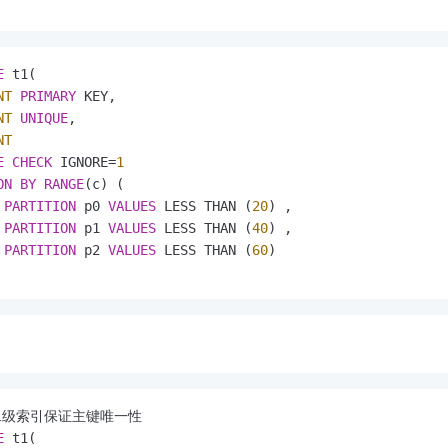
E
 t1(

NT
PRIMARY
 KEY,

NT
UNIQUE
,

NT
E
CHECK
 IGNORE
=
1
ON
BY
RANGE
(c) (

PARTITION
 p0 
VALUES
 LESS THAN (
20
) ,

PARTITION
 p1 
VALUES
 LESS THAN (
40
) ,

PARTITION
 p2 
VALUES
 LESS THAN (
60
)

E
 t1(
