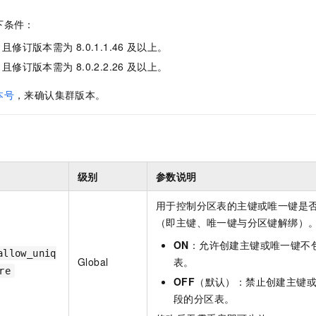
服务生态伙伴
视觉 Coding、空间感知、多模态思考等全面升级
1M上下文，专为长程任务能力而生
云工开物
企业应用
Night Plan 支持 Qwen 3.8-Max
AI 办公
NEW
Red Hat
下条件：
30+ 款产品免费体验
夜间 5 折，Qwen/Meoo/TokenPlan 客户专享
AI智能应用
科研合作
ERP
，且修订版本需为
8.0.1.1.46
及以上。
堂（旗舰版）
SUSE
智能客服
AI 应用构建
大模型原生
CRM
，且修订版本需为
8.0.2.2.26
及以上。
2个月
自动承接线索
建站小程序
Qoder
大模型服务平台百炼-应用模版
OA 办公系统
HOT
NEW
本号
，来确认集群版本。
面向真实软件
个人版上线、团队版降价；千问3.8-Max首发发尝鲜
丰富多元化的应用模版和解决方案
力提升
财税管理
模板建站
万有无界
大模型服务平台百炼-智能体
400电话
定制建站
的模型效果
灵活可视化地构建企业级 Agent
方案
广告营销
模板小程序
级别
参数说明
秒悟
人工智能平台 PAI
定制小程序
云端极速 AI 
新一代 AI 视频生成模型，深度适配广告营销等场景
AI Native 的算法工程平台，一站式完成建模、训练、推理服务部署
用于控制分区表的主键或唯一键是
APP 开发
（即主键、唯一键与分区键解绑）
建站系统
ON
：允许创建主键或唯一键不
allow_uniq
Global
表。
re
AI 应用
10分钟微调：让0.6B模型媲美235B模型
多模态数据信
OFF
（默认）：禁止创建主键
依托云原生高可用架构,实现Dify私有化部署
用1%尺寸在特定领域达到大模型90%以上效果
段的分区表。