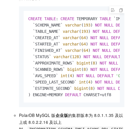
CREATE
TABLE
: 
CREATE
 TEMPORARY 
TABLE
 `IMCI_A
  `SCHEMA_NAME` 
varchar
(
193
) 
NOT
NULL
DEFAU
  `TABLE_NAME` 
varchar
(
193
) 
NOT
NULL
DEFAUL
  `CREATED_AT` 
varchar
(
64
) 
NOT
NULL
DEFAULT
  `STARTED_AT` 
varchar
(
64
) 
NOT
NULL
DEFAULT
  `FINISHED_AT` 
varchar
(
64
) 
NOT
NULL
DEFAUL
  `STATUS` 
varchar
(
128
) 
NOT
NULL
DEFAULT
''
  `APPROXIMATE_ROWS` 
bigint
(
8
) 
NOT
NULL
DEF
  `SCANNED_ROWS` 
bigint
(
8
) 
NOT
NULL
DEFAULT
  `AVG_SPEED` 
int
(
4
) 
NOT
NULL
DEFAULT
'0'
, 
  `SPEED_LAST_SECOND` 
int
(
4
) 
NOT
NULL
DEFAU
  `ESTIMATE_SECOND` 
bigint
(
8
) 
NOT
NULL
DEFA
) ENGINE
=
MEMORY 
DEFAULT
 CHARSET
=
utf8
PolarDB MySQL
版
企业版
的集群版本为
8.0.1.1.35
及以
上或
8.0.2.2.16
及以上