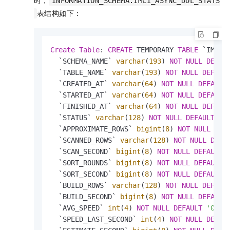
时，
INFORMATION_SCHEMA.IMCI_ASYNC_DDL_STATS
表结构如下：
Create
Table
: 
CREATE
 TEMPORARY 
TABLE
 `IMCI_A
  `SCHEMA_NAME` 
varchar
(
193
) 
NOT
NULL
DEFAU
  `TABLE_NAME` 
varchar
(
193
) 
NOT
NULL
DEFAUL
  `CREATED_AT` 
varchar
(
64
) 
NOT
NULL
DEFAULT
  `STARTED_AT` 
varchar
(
64
) 
NOT
NULL
DEFAULT
  `FINISHED_AT` 
varchar
(
64
) 
NOT
NULL
DEFAUL
  `STATUS` 
varchar
(
128
) 
NOT
NULL
DEFAULT
''
  `APPROXIMATE_ROWS` 
bigint
(
8
) 
NOT
NULL
DEF
  `SCANNED_ROWS` 
varchar
(
128
) 
NOT
NULL
DEFA
  `SCAN_SECOND` 
bigint
(
8
) 
NOT
NULL
DEFAULT
  `SORT_ROUNDS` 
bigint
(
8
) 
NOT
NULL
DEFAULT
  `SORT_SECOND` 
bigint
(
8
) 
NOT
NULL
DEFAULT
  `BUILD_ROWS` 
varchar
(
128
) 
NOT
NULL
DEFAUL
  `BUILD_SECOND` 
bigint
(
8
) 
NOT
NULL
DEFAULT
  `AVG_SPEED` 
int
(
4
) 
NOT
NULL
DEFAULT
'0'
, 
  `SPEED_LAST_SECOND` 
int
(
4
) 
NOT
NULL
DEFAU