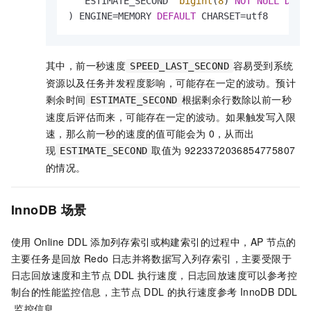
  `ESTIMATE_SECOND` 
bigint
(
8
) 
NOT
NULL
DEFA
) ENGINE
=
MEMORY 
DEFAULT
 CHARSET
=
utf8
其中，前一秒速度
容易受到系统
SPEED_LAST_SECOND
资源以及任务并发程度影响，可能存在一定的波动。预计
剩余时间
根据剩余行数除以前一秒
ESTIMATE_SECOND
速度后评估而来，可能存在一定的波动。如果触发写入限
速，那么前一秒的速度的值可能会为
0，从而出
现
取值为
9223372036854775807
ESTIMATE_SECOND
的情况。
InnoDB
场景
使用
Online DDL
添加列存索引或构建索引的过程中，AP
节点的
主要任务是回放
Redo
日志并将数据写入列存索引，主要受限于
日志回放速度和主节点
DDL
执行速度，日志回放速度可以参考控
制台的性能监控信息，主节点
DDL
的执行速度参考
InnoDB DDL
监控信息。