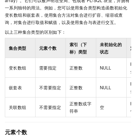
array）。它们可以被声明在全局、包或者
PL/SQL
块里，并拥有
一系列独特的用法。例如，您可以使用集合类型构造函数初始化
变长数组和嵌套表，使用集合方法对集合进行扩容、缩容或查
询，对集合进行取值和赋值，以及使用集合与表进行交互。
以上三种集合类型的区别如下：
索引（下
未初始化的
集合类型
元素个数
定
标）类型
状态
PL
变长数组
需要指定
正整数
NULL
全
PL
嵌套表
不需要指定
正整数
NULL
全
正整数或字
PL
关联数组
不需要指定
空
符串
包
元素个数