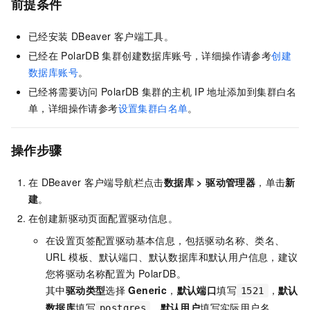
前提条件
已经安装
DBeaver
客户端工具。
已经在
PolarDB
集群创建数据库账号，详细操作请参考
创建
数据库账号
。
已经将需要访问
PolarDB
集群的主机
IP
地址添加到集群白名
单，详细操作请参考
设置集群白名单
。
操作步骤
在
DBeaver
客户端导航栏点击
数据库
>
驱动管理器
，单击
新
建
。
在创建新驱动页面配置驱动信息。
在设置页签配置驱动基本信息，包括驱动名称、类名、
URL
模板、默认端口、默认数据库和默认用户信息，建议
您将驱动名称配置为
PolarDB
。
其中
驱动类型
选择
Generic
，
默认端口
填写
，
默认
1521
数据库
填写
，
默认用户
填写实际用户名
postgres