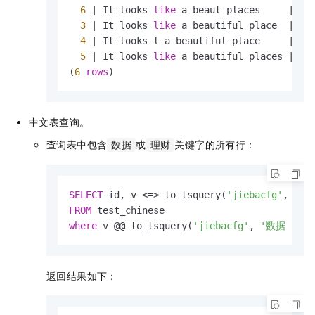
6
|
 It looks 
like
 a beaut places     
|
20
3
|
 It looks 
like
 a beautiful place  
|
20
4
|
 It looks l a beautiful place     
|
20
5
|
 It looks 
like
 a beautiful places 
|
20
(
6
rows
)
中文表查询。
查询表中包含
或
关键字的所有行：
数据
理财
SELECT
 id, v 
<=>
 to_tsquery(
'jiebacfg'
, 
'数
FROM
where
 v @@ to_tsquery(
'jiebacfg'
, 
'数据 | 理
返回结果如下：