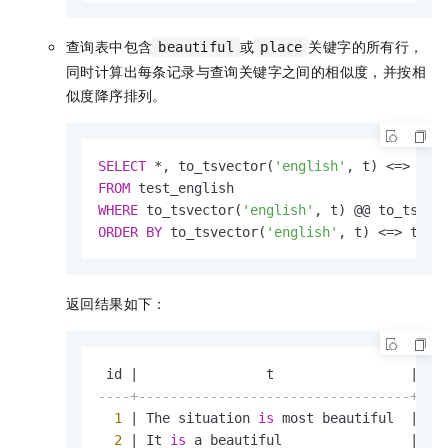
查询表中包含
或
关键字的所有行，
beautiful
place
同时计算出每条记录与查询关键字之间的相似度，并按相
似度降序排列。
SELECT
*
, to_tsvector(
'english'
, t) 
<=>
 to_
FROM
WHERE
 to_tsvector(
'english'
, t) @@ to_tsque
ORDER
BY
 to_tsvector(
'english'
, t) 
<=>
 to_t
返回结果如下：
 id 
|
                t                 
|
   
----+----------------------------------+---
1
|
 The situation 
is
 most beautiful  
|
20
2
|
 It 
is
 a beautiful                
|
20