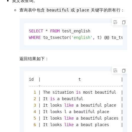
英文表查询。
查询表中包含
或
关键字的所有行：
beautiful
place
SELECT
*
FROM
WHERE
 to_tsvector(
'english'
, t) @@ to_tsque
返回结果如下：
id  
|
                t                 
|
----+----------------------------------+---
1
|
 The situation 
is
 most beautiful  
|
20
2
|
 It 
is
 a beautiful                
|
20
3
|
 It looks 
like
 a beautiful place  
|
20
4
|
 It looks l a beautiful place     
|
20
5
|
 It looks 
like
 a beautiful places 
|
20
6
|
 It looks 
like
 a beaut places     
|
20