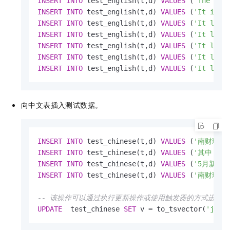
INSERT
INTO
 test_english(t,d) 
VALUES
 (
'The sit
INSERT
INTO
 test_english(t,d) 
VALUES
 (
'It is a
INSERT
INTO
 test_english(t,d) 
VALUES
 (
'It look
INSERT
INTO
 test_english(t,d) 
VALUES
 (
'It look
INSERT
INTO
 test_english(t,d) 
VALUES
 (
'It look
INSERT
INTO
 test_english(t,d) 
VALUES
 (
'It look
INSERT
INTO
 test_english(t,d) 
VALUES
 (
'It look
向中文表插入测试数据。
INSERT
INTO
 test_chinese(t,d) 
VALUES
 (
'南财理财
INSERT
INTO
 test_chinese(t,d) 
VALUES
 (
'其中，信
INSERT
INTO
 test_chinese(t,d) 
VALUES
 (
'5月新发
INSERT
INTO
 test_chinese(t,d) 
VALUES
 (
'南财理财
-- 该操作可以通过执行更新操作或使用触发器的方式进行
UPDATE
  test_chinese 
SET
 v 
=
 to_tsvector(
'jieb