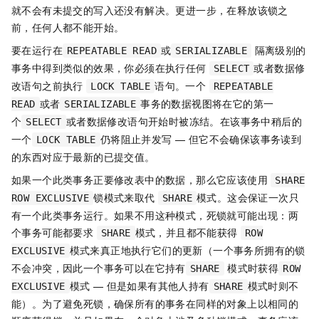
就不会有未提交的写入还没有解决。更进一步，在释放该锁之
前，任何人都不能开始。
要在运行在
或
隔离级别的
REPEATABLE READ
SERIALIZABLE
事务中得到类似的效果，你必须在执行任何
或者数据修
SELECT
改语句之前执行
语句。一个
LOCK TABLE
REPEATABLE
或者
事务的数据视图将在它的第一
READ
SERIALIZABLE
个
或者数据修改语句开始时被冻结。在该事务中稍后的
SELECT
一个
仍将阻止并发写 — 但它不会确保该事务读到
LOCK TABLE
的东西对应于最新的已提交值。
如果一个此类事务正要修改表中的数据，那么它应该使用
SHARE
锁模式来取代
模式。这会保证一次只
ROW EXCLUSIVE
SHARE
有一个此类事务运行。如果不用这种模式，死锁就可能出现：两
个事务可能都要求
模式，并且都不能获得
SHARE
ROW
模式来真正地执行它们的更新（一个事务所拥有的锁
EXCLUSIVE
不会冲突，因此一个事务可以在它持有
模式时获得
SHARE
ROW
模式 — 但是如果有其他人持有
模式时则不
EXCLUSIVE
SHARE
能）。为了避免死锁，确保所有的事务在同样的对象上以相同的