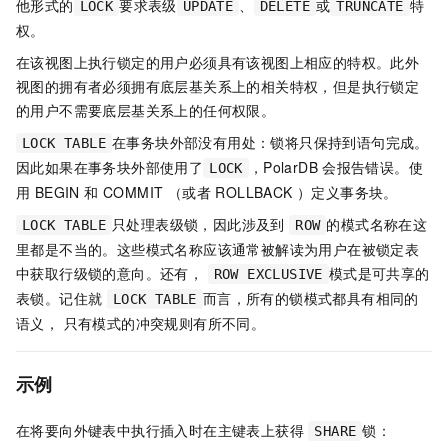
他形式的
要求表级
、
或
特
LOCK
UPDATE
DELETE
TRUNCATE
权。
在该视图上执行锁定的用户必须具有该视图上相应的特权。此外
视图的拥有者必须拥有底层基关系上的相关特权，但是执行锁定
的用户不需要底层基关系上的任何权限。
在事务块外部没有用处：锁将只保持到语句完成。
LOCK TABLE
因此如果在事务块外部使用了
，PolarDB
会报告错误。使
LOCK
用 BEGIN 和 COMMIT （或者 ROLLBACK ）定义事务块。
只处理表级锁，因此涉及到
的模式名称在这
LOCK TABLE
ROW
里都是不当的。这些模式名称应该通常被解读为用户在被锁定表
中获取行级锁的意向。还有，
模式是可共享的
ROW EXCLUSIVE
表锁。记住就
而言，所有的锁模式都具有相同的
LOCK TABLE
语义， 只有模式的冲突规则有所不同。
示例
在将要向外键表中执行插入时在主键表上获得
锁：
SHARE