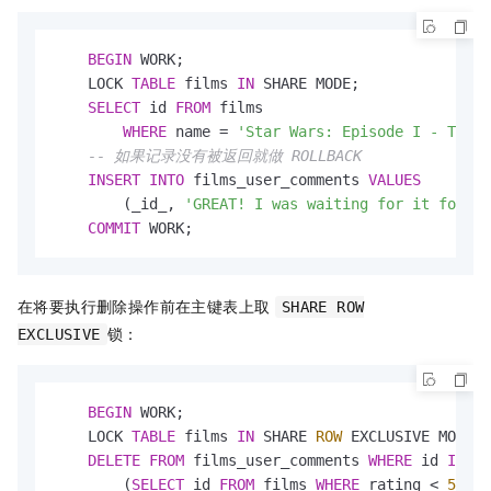
BEGIN
 WORK;

    LOCK 
TABLE
 films 
IN
 SHARE MODE;

SELECT
 id 
FROM
 films

WHERE
 name 
=
'Star Wars: Episode I - The P
-- 如果记录没有被返回就做 ROLLBACK
INSERT
INTO
 films_user_comments 
VALUES
        (_id_, 
'GREAT! I was waiting for it for so
COMMIT
 WORK;
在将要执行删除操作前在主键表上取
SHARE ROW
锁：
EXCLUSIVE
BEGIN
 WORK;

    LOCK 
TABLE
 films 
IN
 SHARE 
ROW
 EXCLUSIVE MODE;

DELETE
FROM
 films_user_comments 
WHERE
 id 
IN
        (
SELECT
 id 
FROM
 films 
WHERE
 rating 
<
5
);
