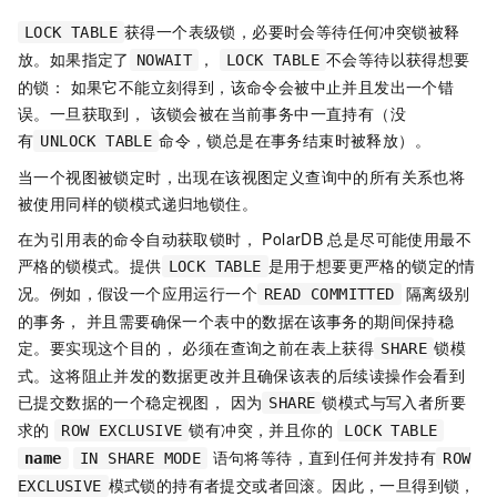
获得一个表级锁，必要时会等待任何冲突锁被释
LOCK TABLE
放。如果指定了
，
不会等待以获得想要
NOWAIT
LOCK TABLE
的锁： 如果它不能立刻得到，该命令会被中止并且发出一个错
误。一旦获取到， 该锁会被在当前事务中一直持有（没
有
命令，锁总是在事务结束时被释放）。
UNLOCK TABLE
当一个视图被锁定时，出现在该视图定义查询中的所有关系也将
被使用同样的锁模式递归地锁住。
在为引用表的命令自动获取锁时， PolarDB
总是尽可能使用最不
严格的锁模式。提供
是用于想要更严格的锁定的情
LOCK TABLE
况。例如，假设一个应用运行一个
隔离级别
READ COMMITTED
的事务， 并且需要确保一个表中的数据在该事务的期间保持稳
定。要实现这个目的， 必须在查询之前在表上获得
锁模
SHARE
式。这将阻止并发的数据更改并且确保该表的后续读操作会看到
已提交数据的一个稳定视图， 因为
锁模式与写入者所要
SHARE
求的
锁有冲突，并且你的
ROW EXCLUSIVE
LOCK TABLE
语句将等待，直到任何并发持有
name
IN SHARE MODE
ROW
模式锁的持有者提交或者回滚。因此，一旦得到锁，
EXCLUSIVE