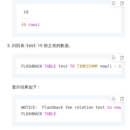
----
(
0
rows
)
闪回表
10
秒之前的数据。
test
FLASHBACK 
TABLE
 test 
TO
TIMESTAMP
 now() 
-
inte
显示结果如下：
NOTICE:  Flashback the relation test 
to
new
 re
FLASHBACK 
TABLE