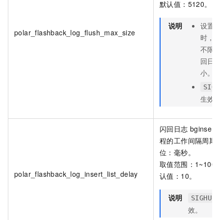
默认值：5120。
说明
设置
polar_flashback_log_flush_max_size
时，
不限
回日
小。
SIGH
生效
闪回日志
bginserte
程的工作间隔周期
位：毫秒。
取值范围：1~100
polar_flashback_log_insert_list_delay
认值：10。
说明
SIGHUP
效。