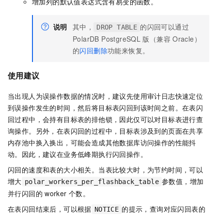
增加列的默认值表达式含有易变的函数。
说明
其中，
的闪回可以通过
DROP TABLE
PolarDB PostgreSQL
版（兼容
Oracle）
的
闪回删除
功能来恢复。
使用建议
当出现人为误操作数据的情况时，建议先使用审计日志快速定位
到误操作发生的时间，然后将目标表闪回到该时间之前。在表闪
回过程中，会持有目标表的排他锁，因此仅可以对目标表进行查
询操作。另外，在表闪回的过程中，目标表涉及到的页面在共享
内存池中换入换出，可能会造成其他数据库访问操作的性能抖
动。因此，建议在业务低峰期执行闪回操作。
闪回的速度和表的大小相关。当表比较大时，为节约时间，可以
增大
参数值，增加
polar_workers_per_flashback_table
并行闪回的
worker
个数。
在表闪回结束后，可以根据
的提示，查询对应闪回表的
NOTICE