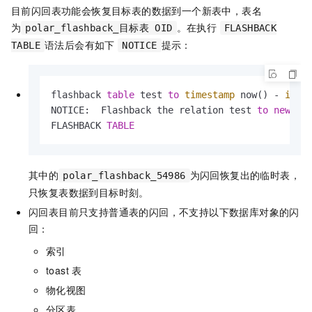
目前闪回表功能会恢复目标表的数据到一个新表中，表名
为
。在执行
polar_flashback_目标表 OID
FLASHBACK
语法后会有如下
提示：
TABLE
NOTICE
flashback 
table
 test 
to
timestamp
 now() 
-
inte
NOTICE:  Flashback the relation test 
to
new
 re
FLASHBACK 
TABLE
其中的
为闪回恢复出的临时表，
polar_flashback_54986
只恢复表数据到目标时刻。
闪回表目前只支持普通表的闪回，不支持以下数据库对象的闪
回：
索引
toast
表
物化视图
分区表