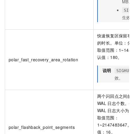
MB。
SIGH
生效
快速恢复区保留事
的时长。单位：分
取值范围：1~144
认值：180。
polar_fast_recovery_area_rotation
说明
SIGHUP
效。
两个闪回点之间的
WAL
日志个数。每
WAL
日志大小为
1
取值范围：
1~2147483647
polar_flashback_point_segments
值：16。