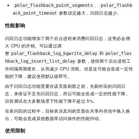
、
polar_flashback_point_segments
polar_flashb
参数设定越大，闪回日志越少。
ack_point_timeout
性能影响
闪回日志功能增加了两个后台进程来消费闪回日志，这势必会增
大
CPU
的开销。可以通过调
整
和
polar_flashback_log_bgwrite_delay
polar_flas
参数，使得两个后台进程工
hback_log_insert_list_delay
作间隔周期更长，从而减少
CPU
消耗。但是这可能会造成一定性
能的下降，建议使用默认值即可。
由于闪回日志功能需要在该页面刷脏之前，先刷对应的闪回日
志，来保证不丢失闪回日志，所以可能会造成一定的性能下降。
目前测试在大多数场景下性能下降不超过
5%。
在表闪回的过程中，目标表涉及到的页面在共享内存池中换入换
出，可能会造成其他数据库访问操作的性能抖动。
使用限制