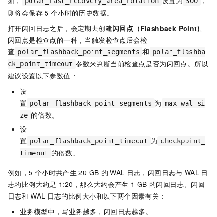
如，
设置为
，
polar_fast_recovery_area_rotation
300
则将会保存
5
个小时的历史数据。
打开闪回日志之后，会定期去创建
闪回点（Flashback Point)
。
闪回点是检查点的一种，当触发检查点后会检
查
和
polar_flashback_point_segments
polar_flashba
参数来判断当前检查点是否为闪回点。所以
ck_point_timeout
建议设置以下参数值：
设
置
为
polar_flashback_point_segments
max_wal_si
的倍数。
ze
设
置
为
polar_flashback_point_timeout
checkpoint_
的倍数。
timeout
例如，5
个小时共产生
20 GB
的
WAL
日志，闪回日志与
WAL
日
志的比例大约是
1:20，那么大约会产生
1 GB
的闪回日志。闪回
日志和
WAL
日志的比例大小和以下两个因素有关：
业务模型中，写业务越多，闪回日志越多。