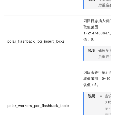
后重启生
闪回日志插入锁的
取值范围：
1~2147483647
值：8。
polar_flashback_log_insert_locks
说明
修改配置
后重启生
闪回表并行执行的
取值范围：0~102
认值：5。
说明
当设
0
时
polar_workers_per_flashback_table
示不
并行