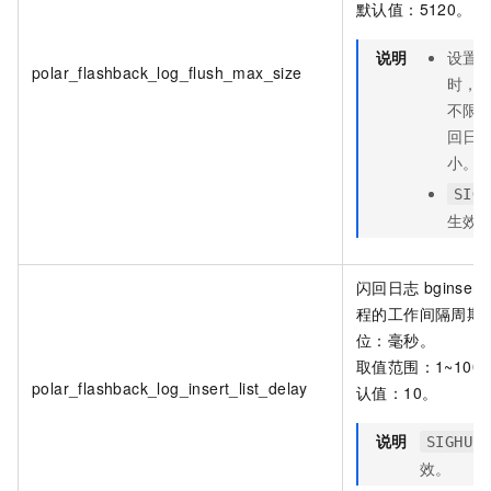
默认值：5120。
说明
设置
polar_flashback_log_flush_max_size
时，
不限
回日
小。
SIGH
生效
闪回日志
bginserte
程的工作间隔周期
位：毫秒。
取值范围：1~100
polar_flashback_log_insert_list_delay
认值：10。
说明
SIGHUP
效。