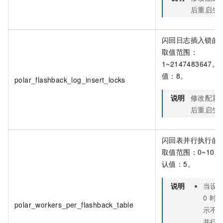
后重启生
闪回日志插入锁的
取值范围：
1~2147483647
值：8。
polar_flashback_log_insert_locks
说明
修改配置
后重启生
闪回表并行执行的
取值范围：0~102
认值：5。
说明
当设
0
时
polar_workers_per_flashback_table
示不
并行