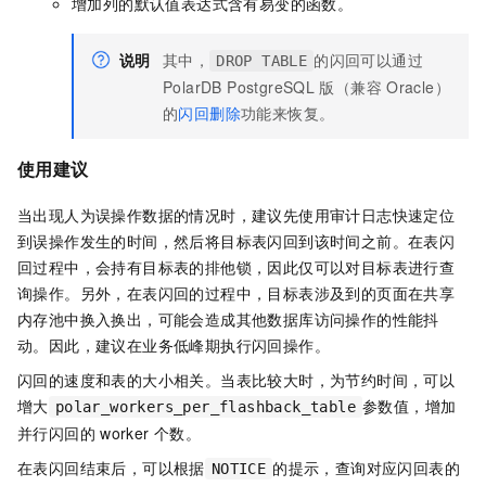
增加列的默认值表达式含有易变的函数。
说明
其中，
的闪回可以通过
DROP TABLE
PolarDB PostgreSQL
版（兼容
Oracle）
的
闪回删除
功能来恢复。
使用建议
当出现人为误操作数据的情况时，建议先使用审计日志快速定位
到误操作发生的时间，然后将目标表闪回到该时间之前。在表闪
回过程中，会持有目标表的排他锁，因此仅可以对目标表进行查
询操作。另外，在表闪回的过程中，目标表涉及到的页面在共享
内存池中换入换出，可能会造成其他数据库访问操作的性能抖
动。因此，建议在业务低峰期执行闪回操作。
闪回的速度和表的大小相关。当表比较大时，为节约时间，可以
增大
参数值，增加
polar_workers_per_flashback_table
并行闪回的
worker
个数。
在表闪回结束后，可以根据
的提示，查询对应闪回表的
NOTICE