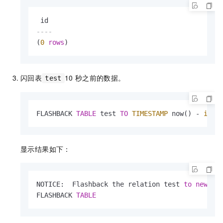
----
(
0
rows
)
闪回表
10
秒之前的数据。
test
FLASHBACK 
TABLE
 test 
TO
TIMESTAMP
 now() 
-
inte
显示结果如下：
NOTICE:  Flashback the relation test 
to
new
 re
FLASHBACK 
TABLE