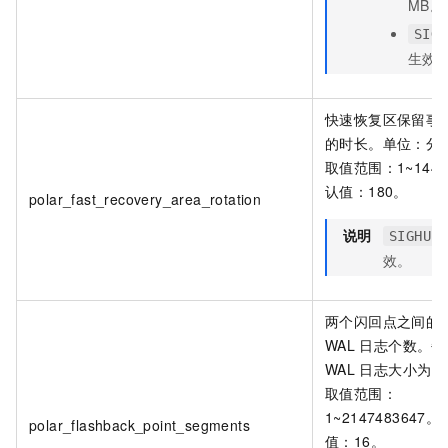
MB。
SIGH
生效
快速恢复区保留事
的时长。单位：分
取值范围：1~144
认值：180。
polar_fast_recovery_area_rotation
说明
SIGHUP
效。
两个闪回点之间的
WAL
日志个数。每
WAL
日志大小为
1
取值范围：
1~2147483647
polar_flashback_point_segments
值：16。