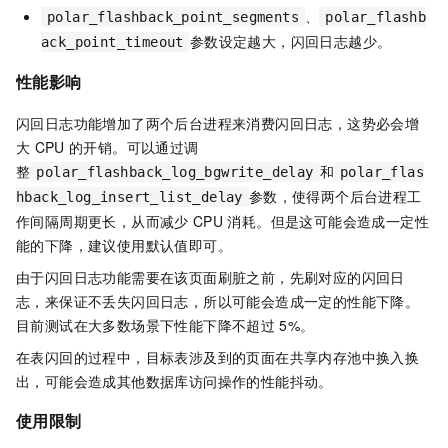
、
polar_flashback_point_segments
polar_flashb
参数设定越大，闪回日志越少。
ack_point_timeout
性能影响
闪回日志功能增加了两个后台进程来消费闪回日志，这势必会增
大
CPU
的开销。可以通过调
整
和
polar_flashback_log_bgwrite_delay
polar_flas
参数，使得两个后台进程工
hback_log_insert_list_delay
作间隔周期更长，从而减少
CPU
消耗。但是这可能会造成一定性
能的下降，建议使用默认值即可。
由于闪回日志功能需要在该页面刷脏之前，先刷对应的闪回日
志，来保证不丢失闪回日志，所以可能会造成一定的性能下降。
目前测试在大多数场景下性能下降不超过
5%。
在表闪回的过程中，目标表涉及到的页面在共享内存池中换入换
出，可能会造成其他数据库访问操作的性能抖动。
使用限制