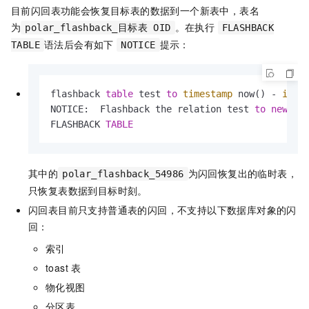
目前闪回表功能会恢复目标表的数据到一个新表中，表名
为
。在执行
polar_flashback_目标表 OID
FLASHBACK
语法后会有如下
提示：
TABLE
NOTICE
flashback 
table
 test 
to
timestamp
 now() 
-
inte
NOTICE:  Flashback the relation test 
to
new
 re
FLASHBACK 
TABLE
其中的
为闪回恢复出的临时表，
polar_flashback_54986
只恢复表数据到目标时刻。
闪回表目前只支持普通表的闪回，不支持以下数据库对象的闪
回：
索引
toast
表
物化视图
分区表