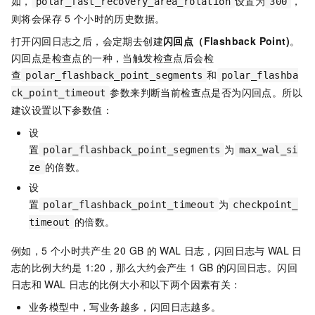
如，
设置为
，
polar_fast_recovery_area_rotation
300
则将会保存
5
个小时的历史数据。
打开闪回日志之后，会定期去创建
闪回点（Flashback Point)
。
闪回点是检查点的一种，当触发检查点后会检
查
和
polar_flashback_point_segments
polar_flashba
参数来判断当前检查点是否为闪回点。所以
ck_point_timeout
建议设置以下参数值：
设
置
为
polar_flashback_point_segments
max_wal_si
的倍数。
ze
设
置
为
polar_flashback_point_timeout
checkpoint_
的倍数。
timeout
例如，5
个小时共产生
20 GB
的
WAL
日志，闪回日志与
WAL
日
志的比例大约是
1:20，那么大约会产生
1 GB
的闪回日志。闪回
日志和
WAL
日志的比例大小和以下两个因素有关：
业务模型中，写业务越多，闪回日志越多。