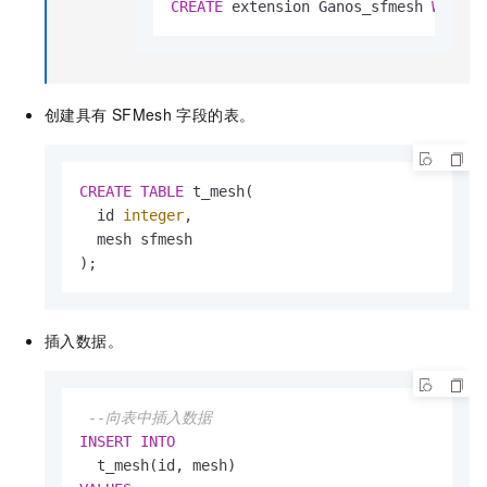
CREATE
 extension Ganos_sfmesh 
WITH
 s
创建具有
SFMesh
字段的表。
CREATE
TABLE
 t_mesh(

  id 
integer
,

  mesh sfmesh

);
插入数据。
--向表中插入数据
INSERT
INTO