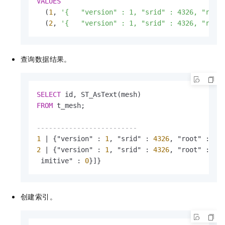
VALUES
  (
1
, 
'{   "version" : 1, "srid" : 4326, "root
  (
2
, 
'{   "version" : 1, "srid" : 4326, "root
查询数据结果。
SELECT
FROM
 t_mesh;

-------------------------
1
|
 {"version" : 
1
, "srid" : 
4326
, "root" : 
0
,
2
|
 {"version" : 
1
, "srid" : 
4326
, "root" : 
0
,
 imitive" : 
0
}]}
创建索引。