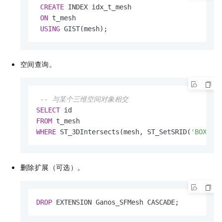
CREATE
 INDEX idx_t_mesh

ON
 t_mesh

USING
 GIST(mesh);
空间查询。
-- 与某个三维空间对象相交
SELECT
FROM
WHERE
 ST_3DIntersects(mesh, ST_SetSRID(
'BOX3D(
删除扩展（可选）。
DROP
 EXTENSION Ganos_SFMesh CASCADE;