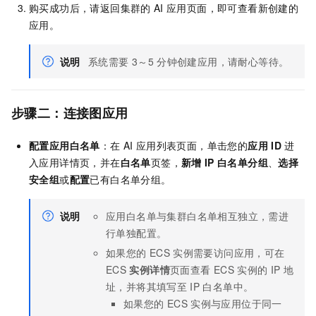
购买成功后，请返回集群的
AI
应用页面，即可查看新创建的
应用。
说明
系统需要
3～5
分钟创建应用，请耐心等待。
步骤二
：连接图应用
配置应用白名单
：在
AI
应用列表页面，单击您的
应用
ID
进
入应用详情页，并在
白名单
页签，
新增
IP
白名单分组
、
选择
安全组
或
配置
已有白名单分组。
说明
应用白名单与集群白名单相互独立，需进
行单独配置。
如果您的
ECS
实例需要访问应用，可在
ECS
实例详情
页面查看
ECS
实例的
IP
地
址，并将其填写至
IP
白名单中。
如果您的
ECS
实例与应用位于同一