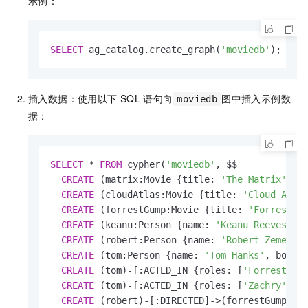
示例：
SELECT
 ag_catalog.create_graph(
'moviedb'
);
插入数据：使用以下
SQL
语句向
图中插入示例数
moviedb
据：
SELECT
*
FROM
 cypher(
'moviedb'
, $$

CREATE
 (matrix:Movie {title: 
'The Matrix'
, r
CREATE
 (cloudAtlas:Movie {title: 
'Cloud Atla
CREATE
 (forrestGump:Movie {title: 
'Forrest G
CREATE
 (keanu:Person {name: 
'Keanu Reeves'
, 
CREATE
 (robert:Person {name: 
'Robert Zemecki
CREATE
 (tom:Person {name: 
'Tom Hanks'
, born:
CREATE
 (tom)
-
[:ACTED_IN {roles: [
'Forrest'
]}
CREATE
 (tom)
-
[:ACTED_IN {roles: [
'Zachry'
]}]
CREATE
 (robert)
-
[:DIRECTED]
-
>
(forrestGump)
