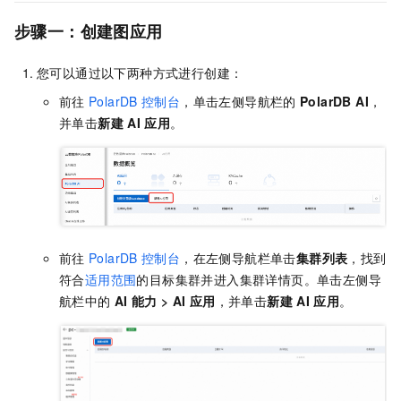
步骤一：创建图
应用
您可以通过以下两种方式进行创建：
前往
PolarDB
控制台
，单击左侧导航栏的
PolarDB AI
，
并单击
新建
AI
应用
。
前往
PolarDB
控制台
，在左侧导航栏单击
集群列表
，找到
符合
适用范围
的目标集群并进入集群详情页。单击左侧导
航栏中的
AI
能力
>
AI
应用
，并单击
新建
AI
应用
。