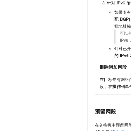
针对
IPv6
附
如果专
配
BGP
择地址
可以
IPv6
针对已
的 IPv
删除附加网段
在目标专有网络
段，在
操作
列单
预留网段
在交换机中预留网