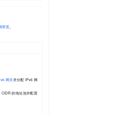
网带宽
。
Pv6
网关
并分配
IPv6
网
6 CIDR
的地址池并配置