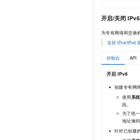
开启/关闭
IPv6
为专有网络和交换
支持
IPv4/IPv6
控制台
API
开启
IPv6
创建专有网
使用
系统
段。
为了统
地址掩
针对已创建