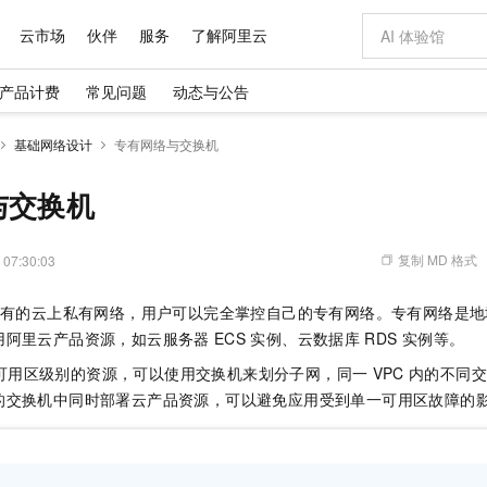
云市场
伙伴
服务
了解阿里云
产品计费
常见问题
动态与公告
AI 特惠
数据与 API
成为产品伙伴
企业增值服务
最佳实践
价格计算器
AI 场景体
基础软件
产品伙伴合
阿里云认证
市场活动
配置报价
大模型
基础网络设计
专有网络与交换机
自助选配和估算价格
步到位
域名与网站
智启 AI 普惠权益
产品生态集成认证中心
企业支持计划
云上春晚
Qwen Audio：打造专属 AI 语音助手
千问官方 MaaS 平台，为开发者和 Agent 而生，新用户赠送 1 亿 + tokens 额度
云服务器 EC
一句话生成原生
AI Coding
阿里云Maa
2026 阿里云
为企业打
数据集
Windows
大模型认证
模型
NEW
NEW
格式还原
值低价云产品抢先购
提供智能易用的域名与建站服务
至高享 1亿+免费 tokens，加速 Al 应用落地
Qwen-Audio-3.0-Realtime 端到端实时语音角色扮演
安全可靠、弹
输入一句话想法,
智能编程，一键
与交换机
产品生态伙伴
专家技术服务
云上奥运之旅
弹性计算合作
阿里云中企出
手机三要素
宝塔 Linux
全部认证
价格优势
开源旗舰模型
对象存储 OSS
即刻拥有 DeepSeek-V4-Pro
阿里云 OPC 创新助力计划
云数据库 RD
一键部署幻兽
AI 电商营销
产品生态伙伴工作台
企业增值服务台
云栖战略参考
云存储合作计
云栖大会
身份实名认证
CentOS
训练营
推动算力普惠，释放技术红利
的大模型服务
最高返9万
真正可用的 1M 上下文,一次完成代码全链路开发
轻松解锁专属 DeepSeek-V4-Pro
至高百万元 Token 补贴，加速一人公司成长
稳定、安全、高性价比、高性能的云存储服务
一键购买专属
从图文生成到
复制 MD 格式
 07:30:03
云上的中国
数据库合作计
活动全景
短信
Docker
图片和
自进化智能体
人工智能平台 PAI
5 分钟轻松部署专属 QwenPaw
Token Plan 模型订阅计划
Qoder
高效搭建 AI
AI 广告创作
企业成长
大模型
NEW
HOT
信息公告
有的云上私有网络，用户可以完全掌控自己的专有网络。专有网络是地
看见新力量
云网络合作计
OCR 文字识别
JAVA
级电脑
越聪明
证享300元代金券
一站式AI开发、训练和推理服务
Qwen3.8-Max 首发尝鲜，限时加量 10 倍，夜间低至2折
从聊天伙伴进化为能主动干活的本地数字员工
面向真实软件
图文、视频一
Kimi-K3
HappyHors
用阿里云产品资源，如云服务器
ECS
实例、云数据库
RDS
实例等。
NEW
魔搭 Mode
loud
服务实践
官网公告
Kimi 最新旗舰模型，长程编程与推理利器
让文字生成流
金融模力时刻
Salesforce O
版
发票查验
全能环境
Qoder CN
Claude Code + GStack 打造工程团队
千问办公，限时限量积分加倍
云原生数据库 P
低代码高效构
AI 建站
NEW
可用区级别的资源，可以使用交换机来划分子网，同一
VPC
内的不同交
作计划
计划
创新中心
魔搭 ModelSc
健康状态
让AI从“聊天伙伴”进化为能干活的“数字员工”
覆盖公网/内网、递归/权威、移动APP等全场景解析服务
安装技能 GStack，拥有专属 AI 工程团队
你的AI工作搭子，覆盖日常办公高频场景
基于千问大模型等，支持代码智能生成、研发智能问答
0 代码专业建
的交换机中同时部署云产品资源，可以避免应用受到单一可用区故障的
客户案例
天气预报查询
操作系统
Deepseek-v4-pro
HappyHors
态合作计划
态智能体模型
旗舰 MoE 大模型，百万上下文与顶尖推理能力
图生视频，流
Compute
同享
容器服务 Kubernetes 版 ACK
万小智 AI 建站低至 15元/月
云防火墙
AI 短剧/漫剧
快递物流查询
WordPress
成为服务伙
高校合作
式云数据仓库
点，立即开启云上创新
提供一站式管理容器应用的 K8s 服务
送.CN域名，送备案服务码
云原生的云上
AI助力短剧
GLM-5.2
Wan2.7-T
Ubuntu