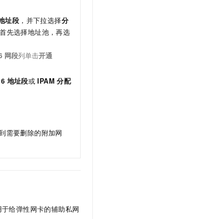
 地址段
，并下拉选择
分
首先选择地址池，再选
6
网段
列单击
开通
v6 地址段
或
IPAM 分配
到需要删除的附加网
用于给弹性网卡的辅助私网