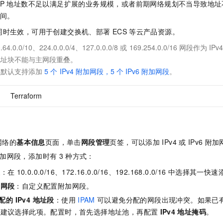
IP
地址数不足以满足扩展的业务规模，或者前期网络规划不当导致地址
间。
同时生效，可用于创建交换机、部署
ECS
等云产品资源。
.64.0.0/10、224.0.0.0/4、127.0.0.0/8
或
169.254.0.0/16
网段作为
IPv4
地址块不能与主网段重叠。
络默认支持添加
5
个
IPv4
附加网段，5
个
IPv6
附加网段
。
Terraform
网络的
基本信息
页面，单击
网段管理
页签，可以添加
IPv4
或
IPv6
附加
加网段，添加时有
3
种方式：
段
：在
10.0.0.0/16、172.16.0.0/16、192.168.0.0/16
中选择其一快速
置网段
：自定义配置附加网段。
分配的 IPv4 地址段
：使用
IPAM
可以避免分配的网段出现冲突。如果已
，建议选择此项。配置时，首先选择地址池，再配置
IPv4
地址掩码
。