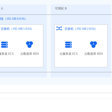
服务生态伙伴
视觉 Coding、空间感知、多模态思考等全面升级
1M上下文，专为长程任务能力而生
云工开物
企业应用
Night Plan 支持 Qwen 3.8-Max
AI 办公
NEW
Red Hat
30+ 款产品免费体验
夜间 5 折，Qwen/Meoo/TokenPlan 客户专享
AI智能应用
科研合作
ERP
堂（旗舰版）
SUSE
智能客服
AI 应用构建
大模型原生
CRM
2个月
自动承接线索
建站小程序
Qoder
大模型服务平台百炼-应用模版
OA 办公系统
HOT
NEW
面向真实软件
个人版上线、团队版降价；千问3.8-Max首发发尝鲜
丰富多元化的应用模版和解决方案
力提升
财税管理
模板建站
万有无界
大模型服务平台百炼-智能体
400电话
定制建站
的模型效果
灵活可视化地构建企业级 Agent
方案
广告营销
模板小程序
秒悟
人工智能平台 PAI
定制小程序
云端极速 AI 
新一代 AI 视频生成模型，深度适配广告营销等场景
AI Native 的算法工程平台，一站式完成建模、训练、推理服务部署
APP 开发
建站系统
AI 应用
10分钟微调：让0.6B模型媲美235B模型
多模态数据信
依托云原生高可用架构,实现Dify私有化部署
用1%尺寸在特定领域达到大模型90%以上效果