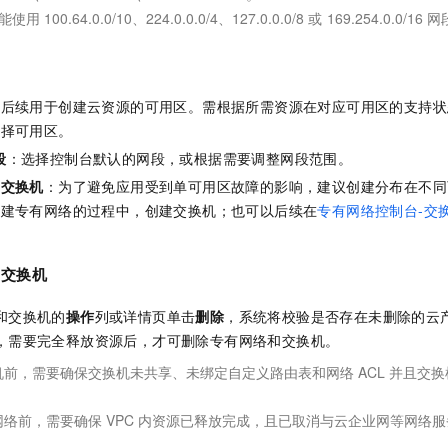
不能使用
100.64.0.0/10、224.0.0.0/4、127.0.0.0/8
或
169.254.0.0/16
网
。
：
：后续用于创建云资源的可用区。需根据所需资源在对应可用区的支持状
选择可用区。
段
：选择控制台默认的网段，或根据需要调整网段范围。
多交换机
：为了避免应用受到单可用区故障的影响，建议创建分布在不同
创建专有网络的过程中，创建交换机；也可以后续在
专有网络控制台-交
和交换机
和交换机的
操作
列或详情页单击
删除
，系统将校验是否存在未删除的云
，需要完全释放资源后，才可删除专有网络和交换机。
机前，需要确保交换机未共享、未绑定自定义路由表和网络
ACL
并且交换
网络前，需要确保
VPC
内资源已释放完成，且已取消与云企业网等网络服