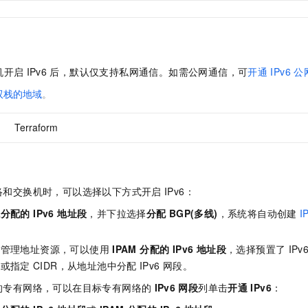
机开启
IPv6
后，默认仅支持私网通信。如需公网通信，可
开通
IPv6
公
双栈的地域
。
Terraform
络和交换机时，可以选择以下方式开启
IPv6：
分配的 IPv6 地址段
，并下拉选择
分配
BGP(多线)
，系统将自动创建
I
一管理地址资源，可以使用
IPAM 分配的 IPv6 地址段
，选择预置了
IPv
码或指定
CIDR，从地址池中分配
IPv6
网段。
的专有网络，可以在目标专有网络的
IPv6
网段
列单击
开通
IPv6
：