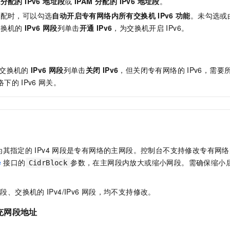
分配的 IPv6 地址段
或
IPAM 分配的 IPv6 地址段
。
分配时，可以勾选
自动开启专有网络内所有交换机
IPv6
功能
。未勾选或
交换机的
IPv6
网段
列单击
开通
IPv6
，为交换机开启
IPv6。
/交换机的
IPv6
网段
列单击
关闭
IPv6
，但关闭专有网络的
IPv6，需
络下的
IPv6
网关。
为其指定的
IPv4
网段是专有网络的主网段。控制台不支持修改专有网络
e
接口的
参数，在主网段内放大或缩小网段。需确保缩小
CidrBlock
网段、交换机的
IPv4/IPv6
网段，均不支持修改。
充网段地址