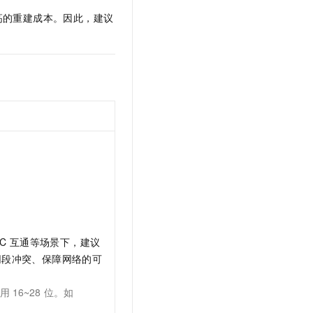
t.diy 一步搞定创意建站
构建大模型应用的安全防护体系
高的重建成本。因此，建议
通过自然语言交互简化开发流程,全栈开发支持
通过阿里云安全产品对 AI 应用进行安全防护
C
互通等场景下，建议
网段冲突、保障网络的可
使用
16~28
位。如