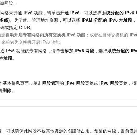
加网段：
有网络未开通
IPv6
功能，请单击
开通
IPv6
，可以选择
系统分配的 IPv6
(多线)
。为了统一管理地址资源，可以选择
IPAM 分配的 IPv6 地址段
，
掩码或指定
CIDR。
勾选
自动开启专有网络内所有交换机
IPv6
功能
；或者在目标交换机的
IPv
，来单独为交换机开启
IPv6
功能。
开通
IPv6
功能的专有网络，请单击
添加
IPv6
网段
，选择
系统分配的 IP
6 地址段
。
的
基本信息
页面，单击
网段管理
的
IPv4
网段
页签或
IPv6
网段
页签，找
击
删除
。
段，可以确保此网段不被其他资源的创建所占用。预留的网段，当前仅