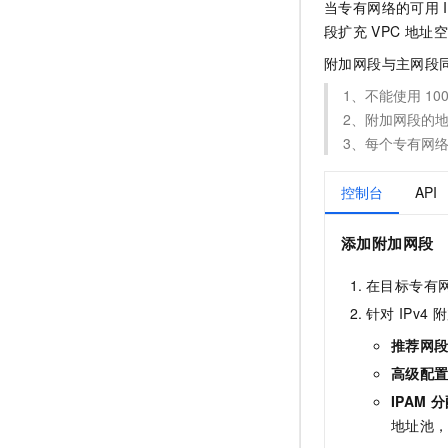
当专有网络的可用
段扩充
VPC
地址空
附加网段与主网段
1、不能使用
100
2、附加网段的
3、每个专有网
控制台
API
添加附加网段
在目标专有
针对
IPv4
附
推荐网
高级配
IPAM 
地址池