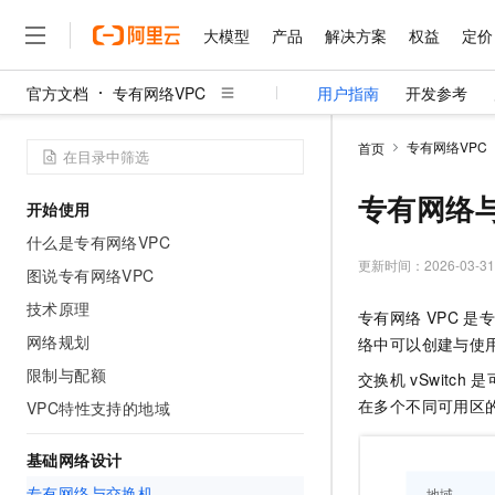
大模型
产品
解决方案
权益
定价
官方文档
专有网络VPC
用户指南
开发参考
大模型
产品
解决方案
权益
定价
云市场
伙伴
服务
了解阿里云
精选产品
精选解决方案
普惠上云
产品定价
精选商城
成为销售伙伴
售前咨询
为什么选择阿里云
千问AI平台
专有网络VPC
首页
了解云产品的定价详情
大模型服务平台百炼
睿译宝，AI翻译排版一
普惠上云 官方力荐
分销伙伴
在线服务
网站建设
什么是云计算
大
大模型服务与应用平台
上传文档即自动完成翻译和
云服务器38元/年起，超
专有网络
开始使用
咨询伙伴
多端小程序
技术领先
云上成本管理
售后服务
千问大模型
GLM-5.2：长任务时代
官方推荐返现计划
大模型
什么是专有网络VPC
大模型
精选产品
精选解决方案
Salesforce 国际版订阅
稳定可靠
管理和优化成本
多元化、高性能、安全可靠
推荐新用户得奖励，单订单
更新时间：
2026-03-31
销售伙伴合作计划
图说专有网络VPC
自助服务
友盟天域
安全合规
人工智能与机器学习
AI
文本生成
无影云电脑
Hermes Agent，打造
云工开物
技术原理
专有网络
VPC
是专
无影生态合作计划
在线服务
观测云
分析师报告
随时随地安全接入的云上超
自主进化，持久记忆，越用
高校专属算力普惠，学生认
计算
互联网应用开发
网络规划
Qwen3.8-Max
络中可以创建与使
HOT
Salesforce On Alibaba C
工单服务
智能体时代全能旗舰模型
Tuya 物联网平台阿里云
研究报告与白皮书
限制与配额
云解析DNS
快速拥有专属 OpenClaw
交换机
vSwitch
是
Consulting Partner 合
大数据
容器
免费试用
短信专区
在多个不同可用区
VPC特性支持的地域
蓝凌 OA
Qwen3.7-Plus
AI 大模型销售与服务生
现代化应用
存储
天池大赛
能看、能想、能动手的多模
云原生大数据计算服务 Max
解决方案免费试用 新老
电子合同
基础网络设计
面向分析的企业级SaaS模
最高领取价值200元试用
安全
网络与CDN
AI 算法大赛
Qwen3-VL-Plus
畅捷通
专有网络与交换机