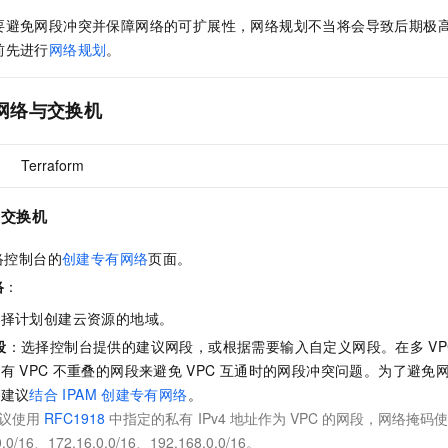
一个 AI 助手
即刻拥有 DeepSeek-R1 满血版
超强辅助，Bol
要避免网段冲突并保障网络的可扩展性，网络规划不当将会导致后期极
在企业官网、通讯软件中为客户提供 AI 客服
多种方案随心选，轻松解锁专属 DeepSeek
前先进行
网络规划
。
网络与交换机
Terraform
和交换机
络控制台的
创建专有网络
页面。
络
：
选择计划创建云资源的地域。
段
：选择控制台提供的建议网段，或根据需要输入自定义网段。在多
VP
已有
VPC
不重叠的网段来避免
VPC
互通时的网段冲突问题。为了避免
，建议
结合
IPAM
创建专有网络
。
建议使用
RFC1918
中指定的私有
IPv4
地址作为
VPC
的网段，网络掩码
0.0/16、172.16.0.0/16、192.168.0.0/16。