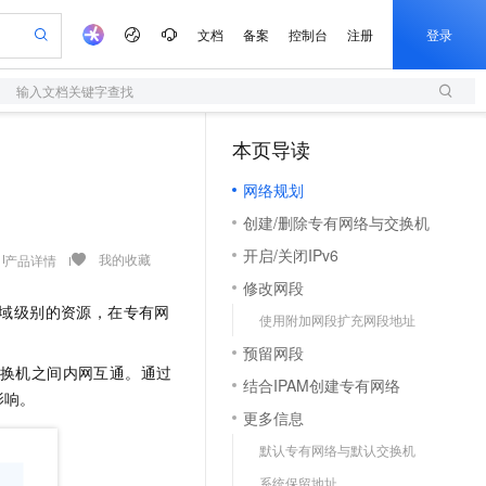
文档
备案
控制台
注册
登录
输入文档关键字查找
验
作计划
器
AI 活动
专业服务
服务伙伴合作计划
开发者社区
加入我们
服务平台百炼
阿里云 OPC 创新助力计划
本页导读
（1）
一站式生成采购清单，支持单品或批量购买
S
可编辑精美 PPT 文稿
S产品伙伴计划（繁花）
峰会
造的大模型服务与应用开发平台
轻量应用服务器
Agency Agents：拥有专属领域专家
AI 生产力先锋
Al MaaS 服务伙伴赋能合作
域名
博文
Careers
至高可申请百万元
网络规划
性可伸缩的云计算服务
 轻松生成专业的 PPT
开启高性价比 AI 编程新体验
先锋实践拓展 AI 生产力的边界
快速构建应用程序和网站，即刻迈出上云第一步
多领域专家智能体,一键组建 AI 虚拟交付团队
Token 补贴，五大权
计划
海大会
伙伴信用分合作计划
商标
问答
社会招聘
创建/删除专有网络与交换机
益加速 OPC 成功
S
帕鲁游戏服务器
数字证书管理服务（原SSL证书）
HappyHorse 打造一站式影视创作平台
飞天发布时刻
HOT
划
备案
电子书
校园招聘
开启/关闭IPv6
联机服务器，轻松开启游戏
视频创作，一键激活电商全链路生产力
全托管，含MySQL、PostgreSQL、SQL Server、MariaDB多引擎
实现全站HTTPS，呈现可信的WEB访问
所见，即是所愿
可视化编排打通从文字构思到成片全链路闭环
我的收藏
产品详情
更多支持
划
公司注册
镜像站
修改网段
视频生成
语音识别与合成
 智能体与工作流应用
短信服务
漫剧工坊：一站式动画创作平台
AI 实训营
域级别的资源，在专有网
合作伙伴培训与认证
使用附加网段扩充网段地址
划
上云迁移
的智能体编程平台
站生成，高效打造优质广告素材
通过阿里云百炼高效搭建AI应用,助力高效开发
快速生产连贯的高质量长漫剧
从基础到进阶，Agent 创客手把手教你
国内短信简单易用，安全可靠，秒级触达，全球覆盖200+国家和地区。
e-1.1-T2V
Qwen3-TTS-Flash
lScope
我要反馈
查询合作伙伴
预留网段
畅细腻的高质量视频
离线语音合成大模型，多语言方言自适应，低延迟高稳定
n Alibaba Cloud ISV 合作
代维服务
olarDB
建企业门户网站
大数据开发治理平台 DataWorks
10 分钟搭建微信、支付宝小程序
换机之间内网互通。通过
结合IPAM创建专有网络
创新加速
ope
登录合作伙伴管理后台
我要建议
站，无忧落地极速上线
以可视化方式快速构建移动和 PC 门户网站
100%兼容MySQL、PostgreSQL，兼容Oracle，支持集中和分布式
高效部署网站，快速应用到小程序
Data Agent 驱动的一站式 Data+AI 开发治理平台
影响。
e-1.1-I2V
Cosyvoice-V3-Flash
更多信息
安全
畅自然，细节丰富
高表现力语音合成大模型，语音克隆听感自然
我要投诉
上云场景组合购
伴
默认专有网络与默认交换机
边界网络安全防护产品
漫剧创作，剧本、分镜、视频高效生成
覆盖90%+业务场景，专享组合折扣价
2V
VPN
Fun-ASR
系统保留地址