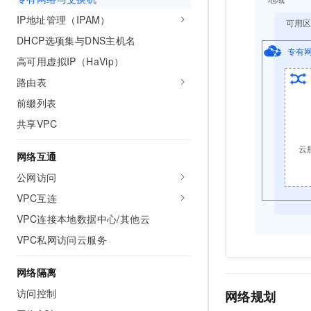
AI 产品 免费试用
网络
安全
云开发大赛
IP地址管理（IPAM）
Tableau 订阅
1亿+ 大模型 tokens 和 
DHCP选项集与DNS主机名
可观测
入门学习赛
中间件
AI空中课堂在线直播课
140+云产品 免费试用
大模型服务
高可用虚拟IP（HaVip）
上云与迁云
产品新客免费试用，最长1
数据库
路由表
生态解决方案
千问AI平台-Token Plan
企业出海
大模型ACA认证体验
大数据计算
前缀列表
助力企业全员 AI 认知与能
行业生态解决方案
共享VPC
政企业务
媒体服务
千问AI平台-模型体验
开发者生态解决方案
在线体验全尺寸、多种模态
网络互通
企业服务与云通信
AI 开发和 AI 应用解决
Happy 系列大模型
公网访问
域名与网站
VPC互连
终端用户计算
VPC连接本地数据中心/其他云
VPC私网访问云服务
Serverless
大模型解决方案
开发工具
网络隔离
快速部署 Dify，高效搭建 
访问控制
网络规划
迁移与运维管理