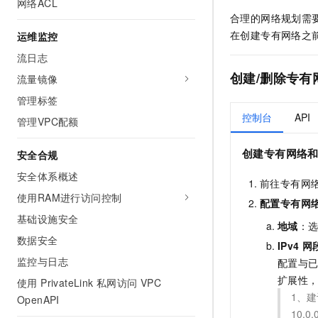
网络ACL
10 分钟在聊天系统中增加
专有云
合理的网络规划需
在创建专有网络之
运维监控
流日志
创建/删除专有
流量镜像
管理标签
控制台
API
管理VPC配额
创建专有网络
安全合规
安全体系概述
前往专有网
使用RAM进行访问控制
配置专有网
基础设施安全
地域
：
数据安全
IPv4
网
监控与日志
配置与
扩展性
使用 PrivateLink 私网访问 VPC
1、
OpenAPI
10.0.