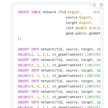
CREATE
TABLE
 network (fid 
bigint
,   
-- 路段的唯
                         source 
bigint
,  
-- 
                         target 
bigint
,  
-- 
                         cost 
double precision
                         geom public.geometry(
);

INSERT
INTO
VALUES
(
1
, 
1
, 
2
,
1
, st_geomfromtext(
'LINESTRING(
INSERT
INTO
VALUES
(
2
, 
2
, 
1
,
1
, st_geomfromtext(
'LINESTRING(
INSERT
INTO
VALUES
(
3
, 
3
, 
1
,
1
, st_geomfromtext(
'LINESTRING(
INSERT
INTO
VALUES
(
4
, 
4
, 
3
,
1
, st_geomfromtext(
'LINESTRING(
INSERT
INTO
VALUES
(
5
, 
1
, 
5
,
1
, st_geomfromtext(
'LINESTRING(
INSERT
INTO
VALUES
(
6
, 
5
, 
1
,
1
, st_geomfromtext(
'LINESTRING(