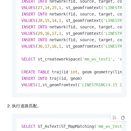
INSERT
INTO
VALUES
(
27
,
14
,
15
,
1
, st_geomfromtext(
'LINESTRING
INSERT
INTO
VALUES
(
28
,
15
,
14
,
1
, st_geomfromtext(
'LINESTRING
INSERT
INTO
VALUES
(
29
,
16
,
17
,
1
, st_geomfromtext(
'LINESTRING
INSERT
INTO
VALUES
(
30
,
17
,
16
,
1
, st_geomfromtext(
'LINESTRING
SELECT
 st_createworkspace(
'mm_ws_test1'
, 
'sele
CREATE
TABLE
 traj(id 
int
, geom geometry(linest
INSERT
INTO
VALUES
(
1
,st_geomfromtext(
'LINESTRING(4.15 1.6,
执行道路匹配。
SELECT
 ST_AsText(ST_MapMatching(
'mm_ws_test'
, 