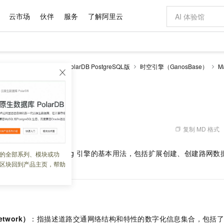
云市场
伙伴
服务
了解阿里云
AI 特惠
数据与 API
成为产品伙伴
企业增值服务
最佳实践
价格计算器
AI 场景体
基础软件
产品伙伴合
阿里云认证
市场活动
配置报价
大模型
larDB
云原生数据库PolarDB PostgreSQL版
时空引擎（GanosBase）
M
自助选配和估算价格
速入门
新方式
域名与网站
睿译宝，AI翻译排版一步到位
智启 AI 普惠权益
产品生态集成认证中心
企业支持计划
云上春晚
千问官方 MaaS 平台，为开发者和 Agent 而生，新用户赠送 1 亿 + tokens 额度
云服务器 EC
AI Coding
阿里云Maa
2026 阿里云
为企业打
数据集
Windows
大模型认证
模型
NEW
交付可用成果
值低价云产品抢先购
提供智能易用的域名与建站服务
上传文档即自动完成翻译和格式还原
至高享 1亿+免费 tokens，加速 Al 应用落地
安全可靠、弹
智能编程，一键
产品生态伙伴
专家技术服务
云上奥运之旅
弹性计算合作
阿里云中企出
手机三要素
宝塔 Linux
全部认证
价格优势
有专属领域专家
对象存储 OSS
GLM-5.2：长任务时代开源旗舰模型
阿里云 OPC 创新助力计划
云数据库 RD
即刻拥有 DeepS
AI 电商营销
产品生态伙伴工作台
企业增值服务台
云栖战略参考
云存储合作计
云栖大会
身份实名认证
CentOS
训练营
推动算力普惠，释放技术红利
的大模型服务
最高返9万
多领域专家智能体,一键组建 AI 虚拟交付团队
至高百万元 Token 补贴，加速一人公司成长
稳定、安全、高性价比、高性能的云存储服务
真正可用的 1M 上下文,一次完成代码全链路开发
轻松解锁专属 Dee
从图文生成到
复制 MD 格式
 01:58:52
云上的中国
数据库合作计
活动全景
短信
Docker
图片和
站式影视创作平台
人工智能平台 PAI
Hermes Agent，打造自进化智能体
Token Plan 模型订阅计划
Qoder
5 分钟轻松部署
AI 广告创作
企业成长
大模型
NEW
信息公告
看见新力量
云网络合作计
OCR 文字识别
JAVA
级电脑
证享300元代金券
可视化编排打通从文字构思到成片全链路闭环
一站式AI开发、训练和推理服务
自主进化，持久记忆，越用越聪明
Qwen3.8-Max 首发尝鲜，限时加量 10 倍，夜间低至2折
面向真实软件
图文、视频一
解
Ganos
MapMatching
引擎的基本用法，包括扩展创建、创建路网数
的全部系列、模块或功
Kimi-K3
HappyHors
NEW
魔搭 Mode
loud
服务实践
官网公告
区块回到产品主页，帮助
。
Kimi 最新旗舰模型，长程编程与推理利器
让文字生成流
金融模力时刻
Salesforce O
版
发票查验
全能环境
Qoder CN
Claude Code + GStack 打造工程团队
千问办公，限时限量积分加倍
云原生数据库 P
低代码高效构
AI 建站
NEW
作计划
计划
创新中心
魔搭 ModelSc
健康状态
让AI从“聊天伙伴”进化为能干活的“数字员工”
覆盖公网/内网、递归/权威、移动APP等全场景解析服务
安装技能 GStack，拥有专属 AI 工程团队
你的AI工作搭子，覆盖日常办公高频场景
基于千问大模型等，支持代码智能生成、研发智能问答
0 代码专业建
客户案例
天气预报查询
操作系统
Deepseek-v4-pro
HappyHors
态合作计划
态智能体模型
旗舰 MoE 大模型，百万上下文与顶尖推理能力
图生视频，流
Compute
同享
容器服务 Kubernetes 版 ACK
万小智 AI 建站低至 15元/月
云防火墙
AI 短剧/漫剧
快递物流查询
WordPress
成为服务伙
高校合作
式云数据仓库
点，立即开启云上创新
提供一站式管理容器应用的 K8s 服务
送.CN域名，送备案服务码
云原生的云上
AI助力短剧
GLM-5.2
Wan2.7-T
etwork）
：指描述道路交通网络结构和特性的数字化信息集合，包括
Ubuntu