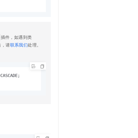
t.diy 一步搞定创意建站
构建大模型应用的安全防护体系
通过自然语言交互简化开发流程,全栈开发支持
通过阿里云安全产品对 AI 应用进行安全防护
插件，如遇到类
错，请
联系我们
处理。
;