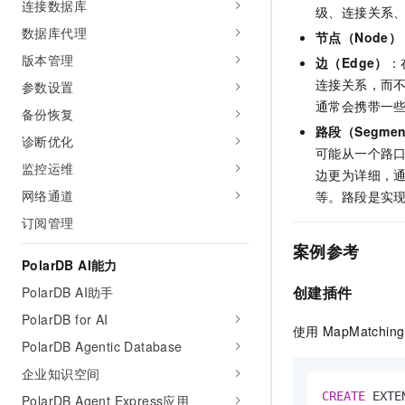
连接数据库
级、连接关系
AI 产品 免费试用
网络
安全
云开发大赛
Tableau 订阅
数据库代理
1亿+ 大模型 tokens 和 
节点（Node）
可观测
入门学习赛
中间件
版本管理
AI空中课堂在线直播课
边（Edge）
：
140+云产品 免费试用
大模型服务
连接关系，而
参数设置
上云与迁云
产品新客免费试用，最长1
数据库
通常会携带一
生态解决方案
备份恢复
千问AI平台-Token Plan
企业出海
大模型ACA认证体验
大数据计算
路段（Segmen
诊断优化
助力企业全员 AI 认知与能
行业生态解决方案
可能从一个路
政企业务
监控运维
媒体服务
千问AI平台-模型体验
边更为详细，
开发者生态解决方案
在线体验全尺寸、多种模态
网络通道
等。路段是实
企业服务与云通信
AI 开发和 AI 应用解决
订阅管理
Happy 系列大模型
域名与网站
案例参考
PolarDB AI能力
终端用户计算
创建插件
PolarDB AI助手
Serverless
PolarDB for AI
大模型解决方案
使用
MapMatching
PolarDB Agentic Database
开发工具
快速部署 Dify，高效搭建 
企业知识空间
迁移与运维管理
CREATE
PolarDB Agent Express应用