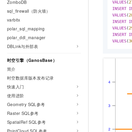
ZomboDB
VALUES
(
2
INSERT
I
sql_firewall（防火墙）
VALUES
(
2
varbitx
INSERT
I
VALUES
(
2
polar_sql_mapping
INSERT
I
polar_ddl_manager
VALUES
(
3
DBLink与外部表
时空引擎（GanosBase）
简介
时空数据库版本发布记录
快速入门
使用进阶
Geometry SQL参考
Raster SQL参考
SpatialRef SQL参考
PointCloud SQL参考