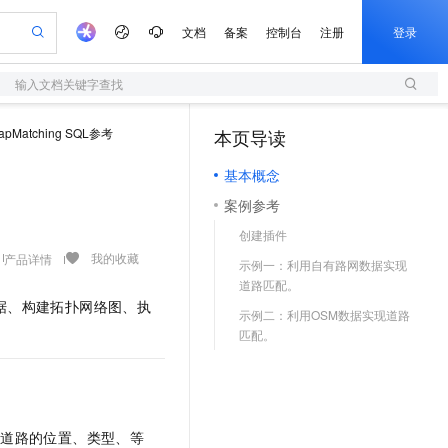
文档
备案
控制台
注册
登录
输入文档关键字查找
验
作计划
器
AI 活动
专业服务
服务伙伴合作计划
开发者社区
加入我们
服务平台百炼
阿里云 OPC 创新助力计划
apMatching SQL参考
本页导读
（1）
一站式生成采购清单，支持单品或批量购买
S
S产品伙伴计划（繁花）
峰会
造的大模型服务与应用开发平台
Qwen Audio：打造专属 AI 语音助手
轻量应用服务器
一句话生成原生可编辑精美 PPT 文稿
AI 生产力先锋
Al MaaS 服务伙伴赋能合作
域名
博文
Careers
NEW
至高可申请百万元
基本概念
性可伸缩的云计算服务
开启高性价比 AI 编程新体验
Qwen-Audio-3.0-Realtime 端到端实时语音角色扮演
输入一句话想法, 轻松生成专业的 PPT
先锋实践拓展 AI 生产力的边界
快速构建应用程序和网站，即刻迈出上云第一步
Token 补贴，五大权
计划
海大会
伙伴信用分合作计划
商标
问答
社会招聘
案例参考
益加速 OPC 成功
S
eek-V4-Pro
数字证书管理服务（原SSL证书）
一键部署幻兽帕鲁游戏服务器
飞天发布时刻
HOT
划
备案
电子书
校园招聘
创建插件
pSeek-V4-Pro
视频创作，一键激活电商全链路生产力
全托管，含MySQL、PostgreSQL、SQL Server、MariaDB多引擎
实现全站HTTPS，呈现可信的WEB访问
一键购买专属联机服务器，轻松开启游戏
所见，即是所愿
更多支持
我的收藏
产品详情
划
公司注册
镜像站
示例一：利用自有路网数据实现
视频生成
语音识别与合成
专属 QwenPaw
短信服务
漫剧工坊：一站式动画创作平台
AI 实训营
HOT
道路匹配。
合作伙伴培训与认证
划
上云迁移
的智能体编程平台
站生成，高效打造优质广告素材
从聊天伙伴进化为能主动干活的本地数字员工
快速生产连贯的高质量长漫剧
从基础到进阶，Agent 创客手把手教你
国内短信简单易用，安全可靠，秒级触达，全球覆盖200+国家和地区。
据、构建拓扑网络图、执
e-1.1-T2V
Qwen3-TTS-Flash
lScope
示例二：利用OSM数据实现道路
我要反馈
查询合作伙伴
畅细腻的高质量视频
离线语音合成大模型，多语言方言自适应，低延迟高稳定
n Alibaba Cloud ISV 合作
代维服务
匹配。
olarDB
建企业门户网站
大数据开发治理平台 DataWorks
10 分钟搭建微信、支付宝小程序
创新加速
ope
登录合作伙伴管理后台
我要建议
站，无忧落地极速上线
以可视化方式快速构建移动和 PC 门户网站
100%兼容MySQL、PostgreSQL，兼容Oracle，支持集中和分布式
高效部署网站，快速应用到小程序
Data Agent 驱动的一站式 Data+AI 开发治理平台
e-1.1-I2V
Cosyvoice-V3-Flash
安全
畅自然，细节丰富
高表现力语音合成大模型，语音克隆听感自然
我要投诉
上云场景组合购
伴
边界网络安全防护产品
漫剧创作，剧本、分镜、视频高效生成
覆盖90%+业务场景，专享组合折扣价
2V
VPN
Fun-ASR
了道路的位置、类型、等