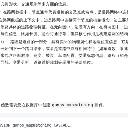
服务生态伙伴
视觉 Coding、空间感知、多模态思考等全面升级
1M上下文，专为长程任务能力而生
云工开物
企业应用
、几何形状、交通规则等多方面的信息。
Night Plan 支持 Qwen 3.8-Max
AI 办公
NEW
Red Hat
30+ 款产品免费体验
夜间 5 折，Qwen/Meoo/TokenPlan 客户专享
AI智能应用
：在路网数据中，节点通常代表道路的交叉点或端点，是道路网络中连
科研合作
ERP
堂（旗舰版）
SUSE
在路网数据的上下文中，边是路网中连接两个节点的抽象概念。边主要
智能客服
AI 应用构建
大模型原生
不涉及具体的道路物理特征。在无向图中，边没有方向；在有向图中，
CRM
2个月
自动承接线索
些属性信息，比如长度、是否可通行等，但其核心作用是构建路网的结
建站小程序
Qoder
大模型服务平台百炼-应用模版
OA 办公系统
HOT
NEW
t）
：路段是道路的一部分，具有实际的物理属性和地理位置信息，它
面向真实软件
个人版上线、团队版降价；千问3.8-Max首发发尝鲜
丰富多元化的应用模版和解决方案
力提升
财税管理
模板建站
口开始到下一个路口结束，或者是道路中具有相同特征（如车道数、限
万有无界
大模型服务平台百炼-智能体
通常包含路面材质、宽度、坡度、车道配置、交通标志信息、路权（如
400电话
定制建站
的模型效果
灵活可视化地构建企业级 Agent
现导航、交通分析、道路维护规划等应用的基础单位。
方案
广告营销
模板小程序
秒悟
人工智能平台 PAI
定制小程序
云端极速 AI 
新一代 AI 视频生成模型，深度适配广告营销等场景
AI Native 的算法工程平台，一站式完成建模、训练、推理服务部署
APP 开发
建站系统
函数需要您在数据库中创建
插件。
ganos_mapmatching
AI 应用
10分钟微调：让0.6B模型媲美235B模型
多模态数据信
依托云原生高可用架构,实现Dify私有化部署
用1%尺寸在特定领域达到大模型90%以上效果