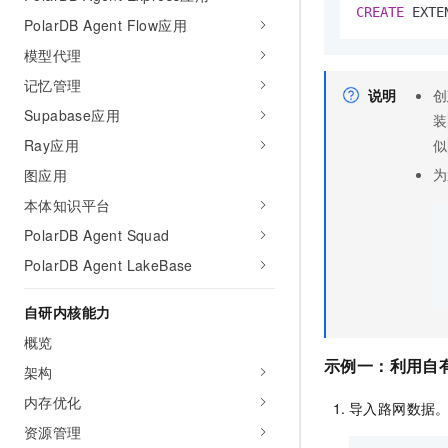
10 分钟在聊天系统中增加
CREATE
 EXTE
专有云
PolarDB Agent Flow应用
模型代理
记忆管理
说明
创
Supabase应用
装
似
Ray应用
为
图应用
本体知识平台
PolarDB Agent Squad
PolarDB Agent LakeBase
自研内核能力
概览
示例一
：利用自
架构
内存优化
导入路网数据
资源管理