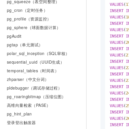
pg_squeeze（表空间整理）
VALUES
(
1
pg_cron（定时任务）
INSERT
I
VALUES
(
1
pg_profile（资源监控）
INSERT
I
pg_sphere（球面数据计算）
VALUES
(
1
pgAudit
INSERT
I
VALUES
(
2
pgtap（单元测试）
INSERT
I
polar_sql_inception（SQL审核）
VALUES
(
2
INSERT
I
sequential_uuid（UUID生成）
VALUES
(
2
temporal_tables（时间表）
INSERT
I
zhparser（中文分词）
VALUES
(
2
INSERT
I
pldebugger（调试存储过程）
VALUES
(
2
pg_roaringbitmap（压缩位图）
INSERT
I
高维向量检索（PASE）
VALUES
(
2
INSERT
I
pg_hint_plan
VALUES
(
2
登录登出触发器
INSERT
I