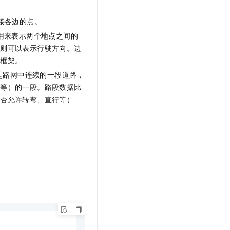
文戏情感细腻自然，动作戏激烈拳拳到肉，实现更强表演能力
支持中英文自由切换，具备更强的噪声鲁棒性
云聚AI 严选权益
SSL 证书
，一键激活高效办公新体验
精选AI产品，从模型到应用全链提效
接各边的点。
堡垒机
用来表示两个地点之间的
AI 用量加速计划
应用
边则可以表示行驶方向。边
防火墙
、识别商机，让客服更高效、服务更出色。
新老同享，达量后返
构框架。
千问办公
主机安全
NEW
是路网中连续的一段道路，
的智能体编程平台
一站式AI生产力平台
速等）的一段。路段数据比
AI 应用及服务市场
伶鹊
是否允许转弯、直行等）
企业级人与Agent协作平台，接入和调度多个数字员工
智能客服平台，对话机器人、对话分析、智能外呼
AI 应用
大模型服务平台百炼 - 全妙
大模型
应用创作平台
多模态内容创作工具，已接入 DeepSeek
自然语言处理
数据标注
机器学习
息提取
与 AI 智能体进行实时音视频通话
从文本、图片、视频中提取结构化的属性信息
构建支持视频理解的 AI 音视频实时通话应用