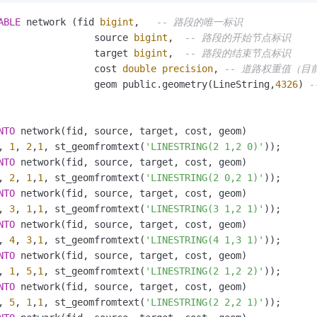
ABLE
 network (fid 
bigint
,   
-- 路段的唯一标识
                 source 
bigint
,  
-- 路段的开始节点标识
                 target 
bigint
,  
-- 路段的结束节点标识
                 cost 
double precision
, 
-- 道路权重值（目
                 geom public.geometry(LineString,
4326
) 
NTO
, 
1
, 
2
,
1
, st_geomfromtext(
'LINESTRING(2 1,2 0)'
NTO
, 
2
, 
1
,
1
, st_geomfromtext(
'LINESTRING(2 0,2 1)'
NTO
, 
3
, 
1
,
1
, st_geomfromtext(
'LINESTRING(3 1,2 1)'
NTO
, 
4
, 
3
,
1
, st_geomfromtext(
'LINESTRING(4 1,3 1)'
NTO
, 
1
, 
5
,
1
, st_geomfromtext(
'LINESTRING(2 1,2 2)'
NTO
, 
5
, 
1
,
1
, st_geomfromtext(
'LINESTRING(2 2,2 1)'