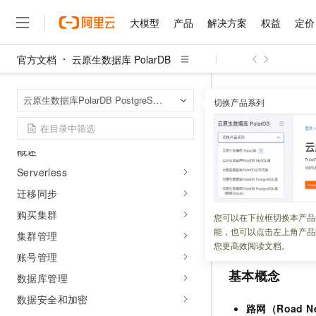
新版本更新说明
数据库代理发布说明
大模型
产品
解决方案
权益
定价
产品公告
官方文档
云原生数据库 PolarDB
安全公告
大模型
产品
解决方案
权益
定价
云市场
伙伴
服务
了解阿里云
精选产品
精选解决方案
普惠上云
产品定价
精选商城
成为销售伙伴
售前咨询
为什么选择阿里云
千问AI平台
云原生数据库 Po
首页
快速入门
云原生数据库PolarDB PostgreSQL版
了解云产品的定价详情
切换产品系列
SQL使用入门
快
大模型服务平台百炼
千问办公，解锁你的工作
普惠上云 官方力荐
分销伙伴
在线服务
网站建设
什么是云计算
大
大模型服务与应用平台
企业级Agent产品，直接
云服务器38元/年起，超
运维指南
咨询伙伴
多端小程序
技术领先
快速入门
云上成本管理
售后服务
概述
千问大模型
Agency Agents：拥
官方推荐返现计划
大模型
大模型
精选产品
精选解决方案
Salesforce 国际版订阅
稳定可靠
管理和优化成本
多元化、高性能、安全可靠
推荐新用户得奖励，单订单
Serverless
销售伙伴合作计划
自助服务
更新时间：
2024-12-26
友盟天域
安全合规
人工智能与机器学习
AI
文本生成
迁移同步
无影云电脑
HappyHorse 打造一
云工开物
无影生态合作计划
在线服务
观测云
分析师报告
随时随地安全接入的云上超
高校专属算力普惠，学生认
购买集群
计算
互联网应用开发
本文帮助您快速理
您可以在下拉框切换本产品
Qwen3.8-Max
HOT
Salesforce On Alibaba C
工单服务
能，也可以点击左上角产品
行轨迹匹配等部分
智能体时代全能旗舰模型
集群管理
Tuya 物联网平台阿里云
研究报告与白皮书
云解析DNS
快速拥有专属 OpenClaw
Consulting Partner 合
大数据
容器
您更高效阅读文档。
免费试用
短信专区
账号管理
蓝凌 OA
Qwen3.7-Plus
AI 大模型销售与服务生
现代化应用
存储
基本概念
天池大赛
数据库管理
能看、能想、能动手的多模
云原生大数据计算服务 Max
解决方案免费试用 新老
电子合同
数据安全和加密
面向分析的企业级SaaS模
最高领取价值200元试用
安全
网络与CDN
AI 算法大赛
Qwen3-VL-Plus
路网（Road N
畅捷通