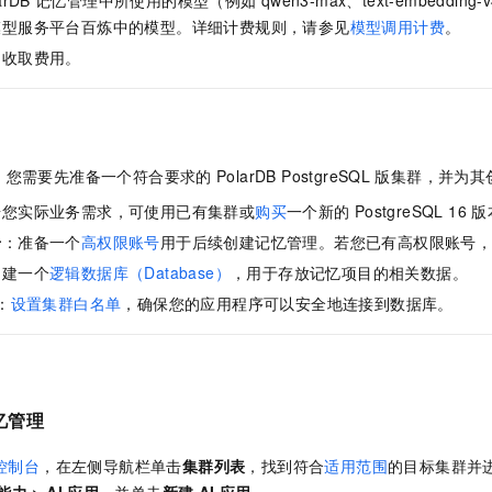
arDB
记忆管理
中所使用的模型（例如
qwen3-max、text-embedding-v
模型服务平台百炼中的模型。详细计费规则，请参见
模型调用计费
。
不收取费用。
，您需要先准备一个符合要求的
PolarDB PostgreSQL
版
集群，并为其
据您实际业务需求，可使用已有集群或
购买
一个新的
PostgreSQL 16
版
号
：准备一个
高权限账号
用于后续创建记忆管理。若您已有高权限账号
创建一个
逻辑数据库（Database）
，用于存放记忆项目的相关数据。
：
设置集群白名单
，确保您的应用程序可以安全地连接到数据库。
忆管理
控制台
，在左侧导航栏单击
集群列表
，找到符合
适用范围
的目标集群并