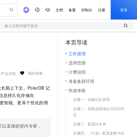
文档
备案
控制台
注册
登录
输入文档关键字查找
验
作计划
器
AI 活动
专业服务
服务伙伴合作计划
开发者社区
加入我们
服务平台百炼
阿里云 OPC 创新助力计划
本页导读
（1）
一站式生成采购清单，支持单品或批量购买
S
可编辑精美 PPT 文稿
S产品伙伴计划（繁花）
峰会
造的大模型服务与应用开发平台
轻量应用服务器
Agency Agents：拥有专属领域专家
AI 生产力先锋
Al MaaS 服务伙伴赋能合作
域名
博文
Careers
至高可申请百万元
工作原理
性可伸缩的云计算服务
 轻松生成专业的 PPT
开启高性价比 AI 编程新体验
先锋实践拓展 AI 生产力的边界
快速构建应用程序和网站，即刻迈出上云第一步
多领域专家智能体,一键组建 AI 虚拟交付团队
Token 补贴，五大权
计划
海大会
伙伴信用分合作计划
商标
问答
社会招聘
适用范围
益加速 OPC 成功
S
帕鲁游戏服务器
数字证书管理服务（原SSL证书）
HappyHorse 打造一站式影视创作平台
飞天发布时刻
HOT
划
备案
电子书
校园招聘
计费说明
联机服务器，轻松开启游戏
视频创作，一键激活电商全链路生产力
全托管，含MySQL、PostgreSQL、SQL Server、MariaDB多引擎
实现全站 HTTPS，呈现可信的 Web 访问
所见，即是所愿
可视化编排打通从文字构思到成片全链路闭环
我的收藏
产品详情
更多支持
划
公司注册
镜像站
准备集群环境
视频生成
语音识别与合成
 智能体与工作流应用
短信服务
漫剧工坊：一站式动画创作平台
AI 实训营
或长期上下文。
PolarDB
记
合作伙伴培训与认证
快速体验
划
上云迁移
的智能体编程平台
站生成，高效打造优质广告素材
通过阿里云百炼高效搭建AI应用,助力高效开发
快速生产连贯的高质量长漫剧
从基础到进阶，Agent 创客手把手教你
国内短信简单易用，安全可靠，秒级触达，全球覆盖200+国家和地区。
e-1.1-T2V
Qwen3-TTS-Flash
关键信息持久化存储在
lScope
我要反馈
查询合作伙伴
步骤一：创建记忆管理
畅细腻的高质量视频
离线语音合成大模型，多语言方言自适应，低延迟高稳定
n Alibaba Cloud ISV 合作
更智能、更具个性化的用
代维服务
olarDB
建企业门户网站
大数据开发治理平台 DataWorks
10 分钟搭建微信、支付宝小程序
步骤二：获取连接地址与访问凭
创新加速
ope
登录合作伙伴管理后台
我要建议
站，无忧落地极速上线
以可视化方式快速构建移动和 PC 门户网站
100%兼容MySQL、PostgreSQL，兼容Oracle，支持集中和分布式
高效部署网站，快速应用到小程序
Data Agent 驱动的一站式 Data+AI 开发治理平台
e-1.1-I2V
Cosyvoice-V3-Flash
证
安全
畅自然，细节丰富
高表现力语音合成大模型，语音克隆听感自然
我要投诉
上云场景组合购
步骤三：配置白名单
伴
可以直接@群内专家，
边界网络安全防护产品
漫剧创作，剧本、分镜、视频高效生成
覆盖90%+业务场景，专享组合折扣价
2V
VPN
Fun-ASR
步骤四：（可选）配置参数与自