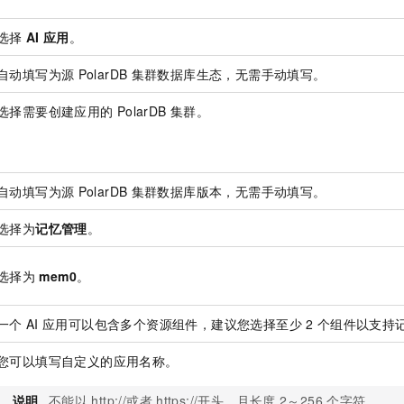
选择
AI
应用
。
自动填写为源
PolarDB
集群数据库生态，无需手动填写。
选择需要创建应用的
PolarDB
集群。
自动填写为源
PolarDB
集群数据库版本，无需手动填写。
选择为
记忆管理
。
选择为
mem0
。
一个
AI
应用可以包含多个资源组件，建议您选择至少
2
个组件以支持
您可以填写自定义的应用名称。
说明
不能以
http://或者
https://开头，且长度
2～256
个字符。