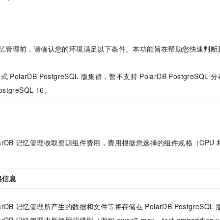
一个 AI 助手
即刻拥有 DeepSeek-R1 满血版
超强辅助，Bol
在企业官网、通讯软件中为客户提供 AI 客服
多种方案随心选，轻松解锁专属 DeepSeek
忆管理
前，请确认您的环境满足以下条件。本功能旨在帮助您快速判断
中式
PolarDB PostgreSQL
版
集群，暂不支持
PolarDB PostgreSQL
分
ostgreSQL 16
。
arDB
记忆管理
收取资源组件费用，费用根据您选择的组件规格（CPU
格信息
arDB
记忆管理
所产生的数据和文件等将存储在
PolarDB PostgreSQL