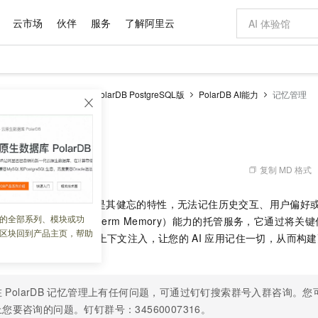
云市场
伙伴
服务
了解阿里云
AI 特惠
数据与 API
成为产品伙伴
企业增值服务
最佳实践
价格计算器
AI 场景体
基础软件
产品伙伴合
阿里云认证
市场活动
配置报价
大模型
larDB
云原生数据库PolarDB PostgreSQL版
PolarDB AI能力
记忆管理
自助选配和估算价格
步到位
域名与网站
智启 AI 普惠权益
产品生态集成认证中心
企业支持计划
云上春晚
Qwen Audio：打造专属 AI 语音助手
千问官方 MaaS 平台，为开发者和 Agent 而生，新用户赠送 1 亿 + tokens 额度
云服务器 EC
一句话生成原生
AI Coding
阿里云Maa
2026 阿里云
为企业打
数据集
Windows
大模型认证
模型
NEW
NEW
格式还原
值低价云产品抢先购
提供智能易用的域名与建站服务
至高享 1亿+免费 tokens，加速 Al 应用落地
Qwen-Audio-3.0-Realtime 端到端实时语音角色扮演
安全可靠、弹
输入一句话想法,
智能编程，一键
产品生态伙伴
专家技术服务
云上奥运之旅
弹性计算合作
阿里云中企出
手机三要素
宝塔 Linux
全部认证
价格优势
开源旗舰模型
对象存储 OSS
即刻拥有 DeepSeek-V4-Pro
阿里云 OPC 创新助力计划
云数据库 RD
一键部署幻兽
AI 电商营销
产品生态伙伴工作台
企业增值服务台
云栖战略参考
云存储合作计
云栖大会
身份实名认证
CentOS
训练营
推动算力普惠，释放技术红利
的大模型服务
最高返9万
真正可用的 1M 上下文,一次完成代码全链路开发
轻松解锁专属 DeepSeek-V4-Pro
至高百万元 Token 补贴，加速一人公司成长
稳定、安全、高性价比、高性能的云存储服务
一键购买专属
从图文生成到
复制 MD 格式
 09:05:12
云上的中国
数据库合作计
活动全景
短信
Docker
图片和
自进化智能体
人工智能平台 PAI
5 分钟轻松部署专属 QwenPaw
Token Plan 模型订阅计划
Qoder
高效搭建 AI
AI 广告创作
企业成长
大模型
NEW
HOT
信息公告
ent）应用的核心挑战之一是其健忘的特性，无法记住历史交互、用户偏好
看见新力量
云网络合作计
OCR 文字识别
JAVA
级电脑
越聪明
证享300元代金券
一站式AI开发、训练和推理服务
Qwen3.8-Max 首发尝鲜，限时加量 10 倍，夜间低至2折
从聊天伙伴进化为能主动干活的本地数字员工
面向真实软件
图文、视频一
的全部系列、模块或功
Kimi-K3
HappyHors
提供长时记忆（Long-term Memory）能力的托管服务，它通过将
NEW
魔搭 Mode
loud
服务实践
官网公告
区块回到产品主页，帮助
Kimi 最新旗舰模型，长程编程与推理利器
让文字生成流
金融模力时刻
Salesforce O
版
并结合智能检索与动态上下文注入，让您的
发票查验
AI
应用记住一切，从而构建
全能环境
Qoder CN
Claude Code + GStack 打造工程团队
千问办公，限时限量积分加倍
云原生数据库 P
低代码高效构
AI 建站
NEW
作计划
计划
创新中心
魔搭 ModelSc
健康状态
让AI从“聊天伙伴”进化为能干活的“数字员工”
覆盖公网/内网、递归/权威、移动APP等全场景解析服务
安装技能 GStack，拥有专属 AI 工程团队
你的AI工作搭子，覆盖日常办公高频场景
基于千问大模型等，支持代码智能生成、研发智能问答
0 代码专业建
客户案例
天气预报查询
操作系统
Deepseek-v4-pro
HappyHors
态合作计划
态智能体模型
旗舰 MoE 大模型，百万上下文与顶尖推理能力
图生视频，流
Compute
同享
容器服务 Kubernetes 版 ACK
万小智 AI 建站低至 15元/月
云防火墙
AI 短剧/漫剧
快递物流查询
WordPress
成为服务伙
在
PolarDB
记忆管理
上有任何问题，可通过钉钉搜索群号入群咨询。您
高校合作
式云数据仓库
点，立即开启云上创新
提供一站式管理容器应用的 K8s 服务
送.CN域名，送备案服务码
云原生的云上
AI助力短剧
GLM-5.2
Wan2.7-T
您要咨询的问题。钉钉群号：34560007316。
Ubuntu