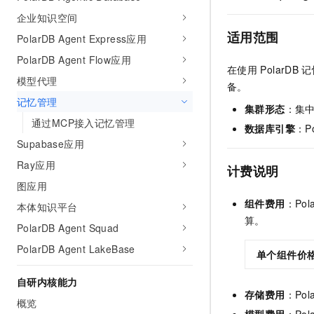
10 分钟在聊天系统中增加
专有云
企业知识空间
适用范围
PolarDB Agent Express应用
PolarDB Agent Flow应用
在使用
PolarDB
记
模型代理
备。
记忆管理
集群形态
：集
通过MCP接入记忆管理
数据库引擎
：
P
Supabase应用
Ray应用
计费说明
图应用
组件费用
：
Pol
本体知识平台
算。
PolarDB Agent Squad
PolarDB Agent LakeBase
单个组件价
自研内核能力
存储费用
：
Pol
概览