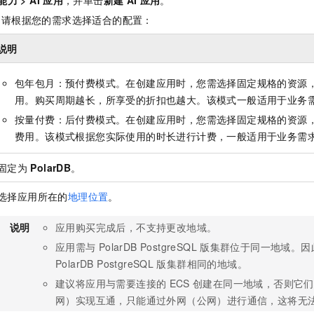
能力
>
AI
应用
，并单击
新建
AI
应用
。
，请根据您的需求选择适合的配置：
说明
包年包月
：预付费模式。在创建应用时，您需选择固定规格的资源
用。购买周期越长，所享受的折扣也越大。该模式一般适用于业务
按量付费
：后付费模式。在创建应用时，您需选择固定规格的资源
费用。该模式根据您实际使用的时长进行计费，一般适用于业务需
固定为
PolarDB
。
选择应用所在的
地理位置
。
说明
应用购买完成后，不支持更改地域。
应用需与
PolarDB PostgreSQL
版
集群位于同一地域。因
PolarDB PostgreSQL
版
集群相同的地域。
建议将应用与需要连接的
ECS
创建在同一地域，否则它们
网）实现互通，只能通过外网（公网）进行通信，这将无