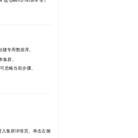
4
或
qwen3-rerank
等）
创建专用数据库。
本集群。
，可忽略当前步骤。
进入集群详情页。单击左侧