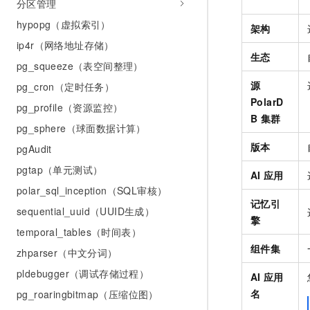
分区管理
hypopg（虚拟索引）
架构
ip4r（网络地址存储）
生态
pg_squeeze（表空间整理）
源
pg_cron（定时任务）
PolarD
pg_profile（资源监控）
B 集群
pg_sphere（球面数据计算）
版本
pgAudit
pgtap（单元测试）
AI
应用
polar_sql_inception（SQL审核）
记忆引
sequential_uuid（UUID生成）
擎
temporal_tables（时间表）
组件集
zhparser（中文分词）
pldebugger（调试存储过程）
AI
应用
名
pg_roaringbitmap（压缩位图）