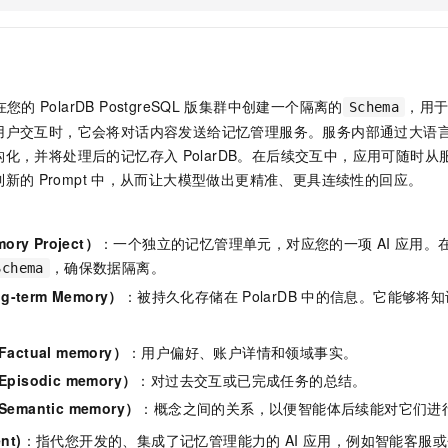
服务生态伙伴
视觉 Coding、空间感知、多模态思考等全面升级
1M上下文，专为长程任务能力而生
云工开物
企业应用
Night Plan 支持 Qwen 3.8-Max
AI 办公
NEW
Red Hat
30+ 款产品免费体验
夜间 5 折，Qwen/Meoo/TokenPlan 客户专享
AI智能应用
科研合作
ERP
堂（旗舰版）
SUSE
智能客服
AI 应用构建
大模型原生
CRM
2个月
自动承接线索
在您的
PolarDB PostgreSQL
版
集群中创建一个隔离的
，用
Schema
建站小程序
Qoder
大模型服务平台百炼-应用模版
OA 办公系统
HOT
用户交互时，它会将对话内容发送给记忆管理服务。服务内部通过大语言
NEW
面向真实软件
个人版上线、团队版降价；千问3.8-Max首发发尝鲜
丰富多元化的应用模版和解决方案
构化，并将处理后的记忆存入
PolarDB
。在后续交互中，应用可随时从
力提升
财税管理
模板建站
到新的
Prompt
中，从而让大模型做出更精准、更具连续性的回应。
万有无界
大模型服务平台百炼-智能体
400电话
定制建站
的模型效果
灵活可视化地构建企业级 Agent
方案
广告营销
模板小程序
y Project）
：一个独立的记忆管理单元，对应您的一项
AI
应用。
秒悟
人工智能平台 PAI
，确保数据隔离。
Schema
定制小程序
云端极速 AI 
新一代 AI 视频生成模型，深度适配广告营销等场景
AI Native 的算法工程平台，一站式完成建模、训练、推理服务部署
-term Memory）
：被持久化存储在
PolarDB
中的信息。它能够将知
APP 开发
：
建站系统
ctual memory）
：用户偏好、账户详情和领域事实。
isodic memory）
：对过去交互或已完成任务的总结。
AI 应用
10分钟微调：让0.6B模型媲美235B模型
多模态数据信
mantic memory）
：概念之间的关系，以便智能体后续能对它们进
依托云原生高可用架构,实现Dify私有化部署
用1%尺寸在特定领域达到大模型90%以上效果
nt)
：指代您开发的、集成了记忆管理能力的
AI
应用，例如智能客服或