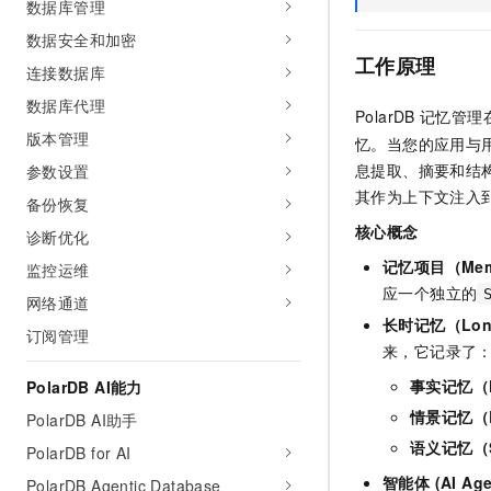
数据库管理
AI 产品 免费试用
网络
安全
云开发大赛
Tableau 订阅
数据安全和加密
1亿+ 大模型 tokens 和 
工作原理
可观测
入门学习赛
中间件
连接数据库
AI空中课堂在线直播课
140+云产品 免费试用
大模型服务
数据库代理
上云与迁云
产品新客免费试用，最长1
数据库
PolarDB
记忆管理
生态解决方案
版本管理
千问AI平台-Token Plan
忆。当您的应用与
企业出海
大模型ACA认证体验
大数据计算
息提取、摘要和结
参数设置
助力企业全员 AI 认知与能
行业生态解决方案
政企业务
其作为上下文注入
备份恢复
媒体服务
千问AI平台-模型体验
开发者生态解决方案
核心概念
在线体验全尺寸、多种模态
诊断优化
企业服务与云通信
AI 开发和 AI 应用解决
记忆项目（Memor
监控运维
Happy 系列大模型
域名与网站
应一个独立的
网络通道
长时记忆（Long
订阅管理
终端用户计算
来，它记录了
Serverless
事实记忆（Fa
PolarDB AI能力
大模型解决方案
情景记忆（Ep
PolarDB AI助手
开发工具
快速部署 Dify，高效搭建 
语义记忆（Se
PolarDB for AI
迁移与运维管理
智能体 (AI Age
PolarDB Agentic Database