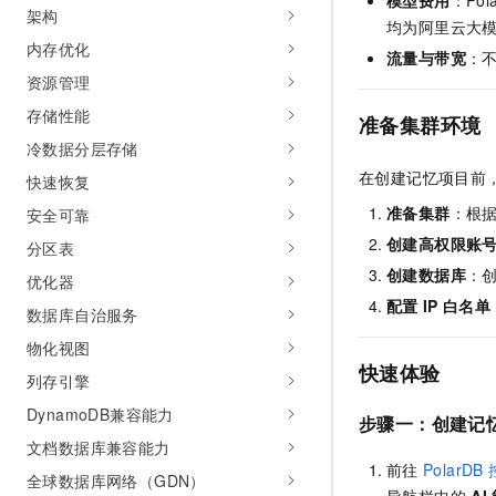
模型费用
：
Pol
架构
均为阿里云大
内存优化
流量与带宽
：
资源管理
存储性能
准备集群环境
冷数据分层存储
在创建记忆项目前
快速恢复
准备集群
：根
安全可靠
创建高权限账
分区表
创建数据库
：
优化器
配置
IP
白名单
数据库自治服务
物化视图
快速体验
列存引擎
DynamoDB兼容能力
步骤一：创建记
文档数据库兼容能力
前往
PolarDB
全球数据库网络（GDN）