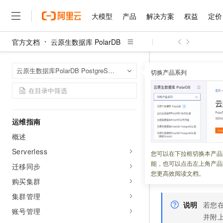
动态与公告
控制台发布记录
大模型
产品
解决方案
权益
定价
新版本更新说明
官方文档
云原生数据库 PolarDB
数据库代理发布说明
大模型
产品
解决方案
权益
定价
云市场
伙伴
服务
了解阿里云
精选产品
精选解决方案
普惠上云
产品定价
精选商城
成为销售伙伴
售前咨询
为什么选择阿里云
产品公告
千问AI平台
云原生数据库 Po
首页
云原生数据库PolarDB PostgreSQL版
了解云产品的定价详情
切换产品系列
安全公告
大模型服务平台百炼
睿译宝，AI翻译排版一
普惠上云 官方力荐
分销伙伴
在线服务
网站建设
什么是云计算
大
大模型服务与应用平台
上传文档即自动完成翻译和
云服务器38元/年起，超
记忆管理
咨询伙伴
多端小程序
技术领先
快速入门
云上成本管理
售后服务
千问大模型
GLM-5.2：长任务时代
官方推荐返现计划
大模型
大模型
精选产品
精选解决方案
Salesforce 国际版订阅
稳定可靠
管理和优化成本
多元化、高性能、安全可靠
推荐新用户得奖励，单订单
更新时间：
2026-03-06
运维指南
销售伙伴合作计划
自助服务
友盟天域
安全合规
人工智能与机器学习
AI
文本生成
概述
无影云电脑
Hermes Agent，打造
云工开物
智能体（AI Ag
无影生态合作计划
在线服务
观测云
分析师报告
随时随地安全接入的云上超
自主进化，持久记忆，越用
高校专属算力普惠，学生认
Serverless
计算
互联网应用开发
您可以在下拉框切换本产品
Qwen3.8-Max
忆管理
是为
AI
应用
HOT
Salesforce On Alibaba C
工单服务
能，也可以点击左上角产品
智能体时代全能旗舰模型
迁移同步
Tuya 物联网平台阿里云
研究报告与白皮书
PolarDB
集群中，
云解析DNS
快速拥有专属 OpenClaw
Consulting Partner 合
大数据
容器
您更高效阅读文档。
免费试用
户体验。
短信专区
购买集群
蓝凌 OA
Qwen3.7-Plus
AI 大模型销售与服务生
现代化应用
存储
天池大赛
集群管理
能看、能想、能动手的多模
云原生大数据计算服务 Max
解决方案免费试用 新老
电子合同
说明
若您
账号管理
面向分析的企业级SaaS模
最高领取价值200元试用
安全
网络与CDN
AI 算法大赛
Qwen3-VL-Plus
并附上
畅捷通