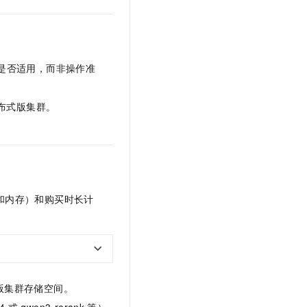
t.diy 一步搞定创意建站
构建大模型应用的安全防护体系
通过自然语言交互简化开发流程,全栈开发支持
通过阿里云安全产品对 AI 应用进行安全防护
是否适用，而非操作准
布式版
集群。
和内存）和购买时长计
版
集群存储空间。