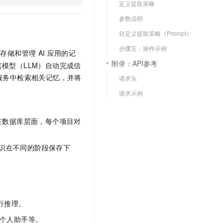
定义提取策略
文戏情感细腻自然，动作戏激烈拳拳到肉，实现更强表演能力
支持中英文自由切换，具备更强的噪声鲁棒性
云聚AI 严选权益
SSL 证书
参数说明
，一键激活高效办公新体验
精选AI产品，从模型到应用全链提效
堡垒机
自定义提取策略（Prompt）
AI 用量加速计划
应用
防火墙
步骤五：操作示例
、识别商机，让客服更高效、服务更出色。
新老同享，达量后返
于存储和管理
AI
应用的记
附录：API参考
千问办公
主机安全
NEW
模型（LLM）自动完成信
的智能体编程平台
一站式AI生产力平台
服务中检索相关记忆，并将
请求头
AI 应用及服务市场
请求示例
伶鹊
企业级人与Agent协作平台，接入和调度多个数字员工
智能客服平台，对话机器人、对话分析、智能外呼
AI 应用
在数据库层面，每个项目对
大模型服务平台百炼 - 全妙
大模型
应用创作平台
多模态内容创作工具，已接入 DeepSeek
识在不同的阶段保存下
自然语言处理
数据标注
机器学习
息提取
与 AI 智能体进行实时音视频通话
行推理。
从文本、图片、视频中提取结构化的属性信息
构建支持视频理解的 AI 音视频实时通话应用
个人助手等。