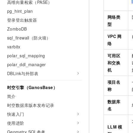
高维向量检索（PASE）
pg_hint_plan
网络类
登录登出触发器
型
ZomboDB
VPC
网
sql_firewall（防火墙）
络
varbitx
polar_sql_mapping
可用区
和交换
polar_ddl_manager
机
DBLink与外部表
项目名
时空引擎（GanosBase）
称
简介
数据库
时空数据库版本发布记录
名
快速入门
使用进阶
LLM
模
Geometry SQL参考