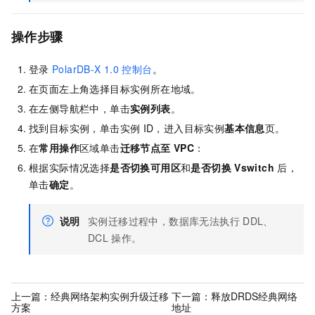
操作步骤
登录
PolarDB-X 1.0
控制台
。
在页面左上角选择目标实例所在地域。
在左侧导航栏中，单击
实例列表
。
找到目标实例，单击实例
ID，进入目标实例
基本信息
页。
在
常用操作
区域单击
迁移节点至
VPC
：
根据实际情况选择
是否切换可用区
和
是否切换
Vswitch
后，
单击
确定
。
说明
实例迁移过程中，数据库无法执行
DDL、
DCL
操作。
上一篇：
经典网络架构实例升级迁移
下一篇：
释放DRDS经典网络
方案
地址